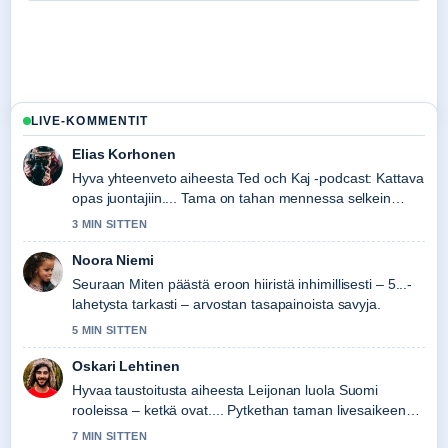
LIVE-KOMMENTIT
Elias Korhonen
Hyva yhteenveto aiheesta Ted och Kaj -podcast: Kattava
opas juontajiin.... Tama on tahan mennessa selkein
kooste tanaan.
3 MIN SITTEN
Noora Niemi
Seuraan Miten päästä eroon hiiristä inhimillisesti – 5...-
lahetysta tarkasti – arvostan tasapainoista savyja.
5 MIN SITTEN
Oskari Lehtinen
Hyvaa taustoitusta aiheesta Leijonan luola Suomi
rooleissa – ketkä ovat.... Pytkethan taman livesaikeen
ajan tasalla.
7 MIN SITTEN