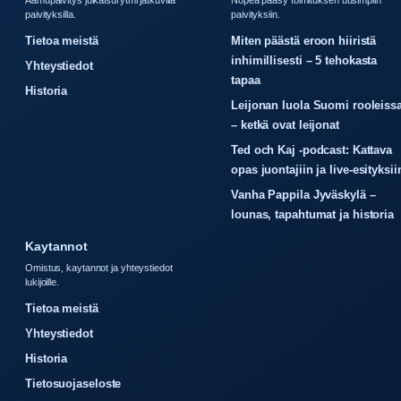
Aamupaivitys julkaisurytmi jatkuvilla
Nopea paasy toimituksen uusimpiin
paivityksilla.
paivityksiin.
Tietoa meistä
Miten päästä eroon hiiristä
inhimillisesti – 5 tehokasta
Yhteystiedot
tapaa
Historia
Leijonan luola Suomi rooleiss
– ketkä ovat leijonat
Ted och Kaj -podcast: Kattava
opas juontajiin ja live-esityksii
Vanha Pappila Jyväskylä –
lounas, tapahtumat ja historia
Kaytannot
Omistus, kaytannot ja yhteystiedot
lukijoille.
Tietoa meistä
Yhteystiedot
Historia
Tietosuojaseloste