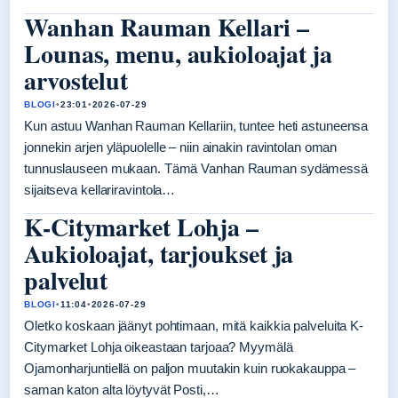
Wanhan Rauman Kellari –
Lounas, menu, aukioloajat ja
arvostelut
BLOGI
•
23:01
•
2026-07-29
Kun astuu Wanhan Rauman Kellariin, tuntee heti astuneensa
jonnekin arjen yläpuolelle – niin ainakin ravintolan oman
tunnuslauseen mukaan. Tämä Vanhan Rauman sydämessä
sijaitseva kellariravintola…
K-Citymarket Lohja –
Aukioloajat, tarjoukset ja
palvelut
BLOGI
•
11:04
•
2026-07-29
Oletko koskaan jäänyt pohtimaan, mitä kaikkia palveluita K-
Citymarket Lohja oikeastaan tarjoaa? Myymälä
Ojamonharjuntiellä on paljon muutakin kuin ruokakauppa –
saman katon alta löytyvät Posti,…