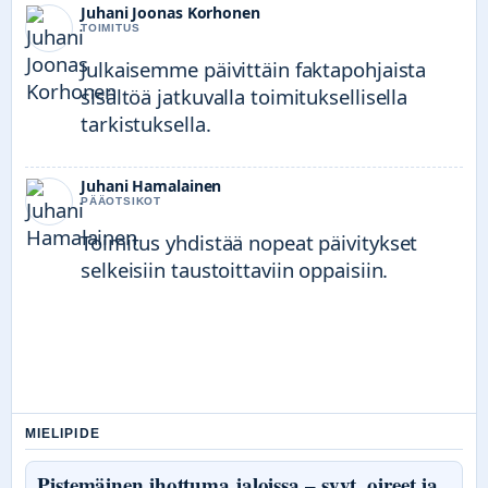
Juhani Joonas Korhonen
TOIMITUS
Julkaisemme päivittäin faktapohjaista
sisältöä jatkuvalla toimituksellisella
tarkistuksella.
Juhani Hamalainen
PÄÄOTSIKOT
Toimitus yhdistää nopeat päivitykset
selkeisiin taustoittaviin oppaisiin.
MIELIPIDE
Pistemäinen ihottuma jaloissa – syyt, oireet ja