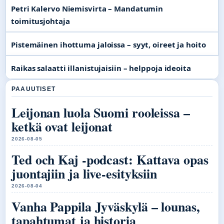
Petri Kalervo Niemisvirta – Mandatumin
toimitusjohtaja
Pistemäinen ihottuma jaloissa – syyt, oireet ja hoito
Raikas salaatti illanistujaisiin – helppoja ideoita
PAAUUTISET
Leijonan luola Suomi rooleissa –
ketkä ovat leijonat
2026-08-05
Ted och Kaj -podcast: Kattava opas
juontajiin ja live-esityksiin
2026-08-04
Vanha Pappila Jyväskylä – lounas,
tapahtumat ja historia