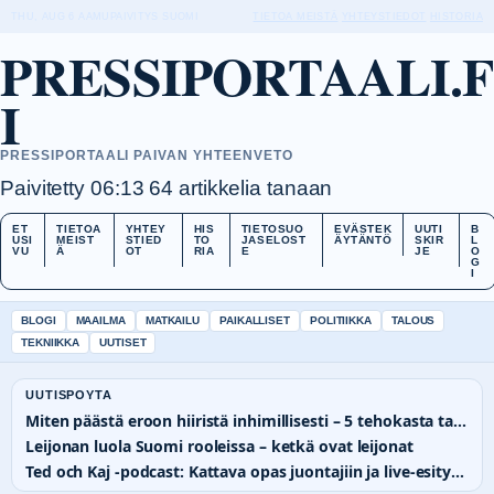
THU, AUG 6
AAMUPAIVITYS
SUOMI
TIETOA MEISTÄ
YHTEYSTIEDOT
HISTORIA
PRESSIPORTAALI.F
I
PRESSIPORTAALI PAIVAN YHTEENVETO
Paivitetty 06:13
64 artikkelia tanaan
ET
TIETOA
YHTEY
HIS
TIETOSUO
EVÄSTEK
UUTI
B
USI
MEIST
STIED
TO
JASELOST
ÄYTÄNTÖ
SKIR
L
VU
Ä
OT
RIA
E
JE
O
G
I
BLOGI
MAAILMA
MATKAILU
PAIKALLISET
POLITIIKKA
TALOUS
TEKNIIKKA
UUTISET
UUTISPOYTA
Miten päästä eroon hiiristä inhimillisesti – 5 tehokasta tapaa
Leijonan luola Suomi rooleissa – ketkä ovat leijonat
Ted och Kaj -podcast: Kattava opas juontajiin ja live-esityksiin