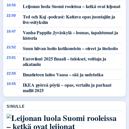
Leijonan luola Suomi rooleissa – ketkä ovat leijonat
10:55
Ted och Kaj -podcast: Kattava opas juontajiin ja
22:50
live-esityksiin
Vanha Pappila Jyväskylä – lounas, tapahtumat ja
10:47
historia
Suun hiivan hoito kotikonstein – oireet ja itsehoito
22:52
Euroviisut 2025 finaali – tulokset, voittaja ja
23:01
aikataulu
Ilmatieteen laitos Vaasa – sää ja sadetutka
22:50
IKEA pyöreä pöytä – opas, vertailu ja parhaat
10:55
mallit 2025
SINULLE