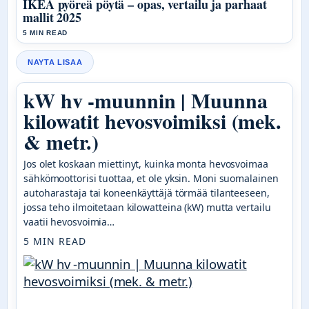
IKEA pyöreä pöytä – opas, vertailu ja parhaat
mallit 2025
5 MIN READ
NAYTA LISAA
kW hv -muunnin | Muunna
kilowatit hevosvoimiksi (mek.
& metr.)
Jos olet koskaan miettinyt, kuinka monta hevosvoimaa
sähkömoottorisi tuottaa, et ole yksin. Moni suomalainen
autoharastaja tai koneenkäyttäjä törmää tilanteeseen,
jossa teho ilmoitetaan kilowatteina (kW) mutta vertailu
vaatii hevosvoimia…
5 MIN READ