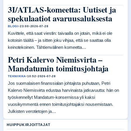
3I/ATLAS-komeetta: Uutiset ja
spekulaatiot avaruusaluksesta
BLOGI
•
23:00
•
2026-07-28
Kuvittele, että saat viestin: taivaalla on jotain, mikä ei ole
kotoisin täältä – ja sitten joku vihjaa, että se saattaa olla
keinotekoinen. Tähtienvälinen komeetta…
Petri Kalervo Niemisvirta –
Mandatumin toimitusjohtaja
TEKNIIKKA
•
10:52
•
2026-07-28
Jos suomalaisen finanssialan johtajista puhutaan, Petri
Kalervo Niemisvirta edustaa harvinaista jatkuvuutta: hän on
työskennellyt Mandatum-konsernissa yli kaksi
vuosikymmentä ennen toimitusjohtajaksi nousemistaan.
Julkisten verotietojen ja…
HUIPPUKIRJOITTAJAT