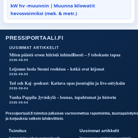
kW hv -muunnin | Muunna kilowatit
hevosvoimiksi (mek. & metr.)
PRESSIPORTAALI.FI
UUSIMMAT ARTIKKELIT
Miten päästä eroon hiiristä inhimillisesti – 5 tehokasta tapaa
2026-08-05
Leijonan luola Suomi rooleissa – ketkä ovat leijonat
2026-08-05
Ted och Kaj -podcast: Kattava opas juontajiin ja live-esityksiin
2026-08-04
Vanha Pappila Jyväskylä – lounas, tapahtumat ja historia
2026-08-04
Pressiportaali.fi toimitus julkaisee varmennettua raportointia, taustapaivityk
ja korjauksia selkein lahdeviittein.
Toimitus
Uusimmat artikkelit