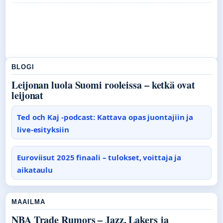
BLOGI
Leijonan luola Suomi rooleissa – ketkä ovat
leijonat
Ted och Kaj -podcast: Kattava opas juontajiin ja
live-esityksiin
Euroviisut 2025 finaali – tulokset, voittaja ja
aikataulu
MAAILMA
NBA Trade Rumors – Jazz, Lakers ja