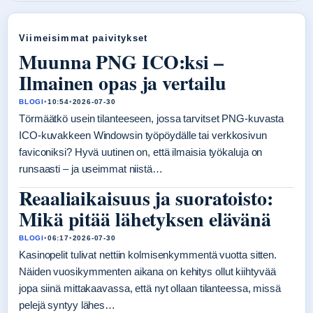
Viimeisimmat paivitykset
Muunna PNG ICO:ksi –
Ilmainen opas ja vertailu
BLOGI
•
10:54
•
2026-07-30
Törmäätkö usein tilanteeseen, jossa tarvitset PNG-kuvasta
ICO-kuvakkeen Windowsin työpöydälle tai verkkosivun
faviconiksi? Hyvä uutinen on, että ilmaisia työkaluja on
runsaasti – ja useimmat niistä…
Reaaliaikaisuus ja suoratoisto:
Mikä pitää lähetyksen elävänä
BLOGI
•
06:17
•
2026-07-30
Kasinopelit tulivat nettiin kolmisenkymmentä vuotta sitten.
Näiden vuosikymmenten aikana on kehitys ollut kiihtyvää
jopa siinä mittakaavassa, että nyt ollaan tilanteessa, missä
pelejä syntyy lähes…