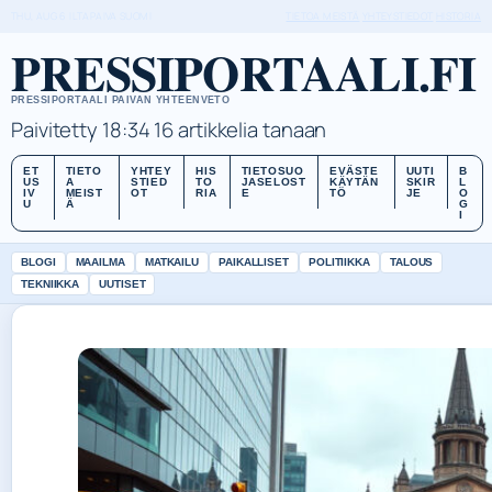
THU, AUG 6
ILTAPAIVA
SUOMI
TIETOA MEISTÄ
YHTEYSTIEDOT
HISTORIA
PRESSIPORTAALI.FI
PRESSIPORTAALI PAIVAN YHTEENVETO
Paivitetty 18:34
16 artikkelia tanaan
ET
TIETO
YHTEY
HIS
TIETOSUO
EVÄSTE
UUTI
B
US
A
STIED
TO
JASELOST
KÄYTÄN
SKIR
L
IV
MEIST
OT
RIA
E
TÖ
JE
O
U
Ä
G
I
BLOGI
MAAILMA
MATKAILU
PAIKALLISET
POLITIIKKA
TALOUS
TEKNIIKKA
UUTISET