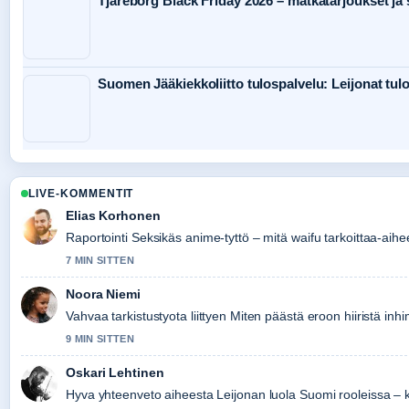
Tjäreborg Black Friday 2026 – matkatarjoukset ja 
Suomen Jääkiekkoliitto tulospalvelu: Leijonat tulo
LIVE-KOMMENTIT
Elias Korhonen
Raportointi Seksikäs anime-tyttö – mitä waifu tarkoittaa-aihee
7 MIN SITTEN
Noora Niemi
Vahvaa tarkistustyota liittyen Miten päästä eroon hiiristä inhim
9 MIN SITTEN
Oskari Lehtinen
Hyva yhteenveto aiheesta Leijonan luola Suomi rooleissa – 