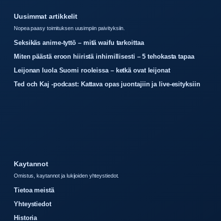
Uusimmat artikkelit
Nopea paasy toimituksen uusimpiin paivityksiin.
Seksikäs anime-tyttö – mitä waifu tarkoittaa
Miten päästä eroon hiiristä inhimillisesti – 5 tehokasta tapaa
Leijonan luola Suomi rooleissa – ketkä ovat leijonat
Ted och Kaj -podcast: Kattava opas juontajiin ja live-esityksiin
Kaytannot
Omistus, kaytannot ja lukijoiden yhteystiedot.
Tietoa meistä
Yhteystiedot
Historia