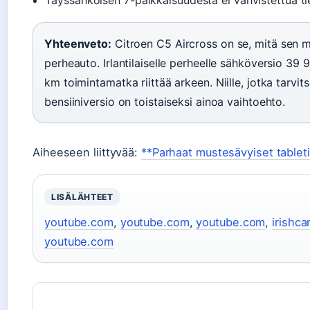
Täyssähköisen 7-paikkaisuudesta ei vahvistettua ti
Yhteenveto:
Citroen C5 Aircross on se, mitä sen ma
perheauto. Irlantilaiselle perheelle sähköversio 39 
km toimintamatka riittää arkeen. Niille, jotka tarvits
bensiiniversio on toistaiseksi ainoa vaihtoehto.
Aiheeseen liittyvää:
**Parhaat mustesävyiset tableti
LISÄLÄHTEET
youtube.com
,
youtube.com
,
youtube.com
,
irishc
youtube.com