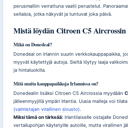
perusmalliin verrattuna vaatii perustelut. Panoraama
sellaisia, jotka näkyvät ja tuntuvat joka päivä.
Mistä löydän Citroen C5 Aircrossin
Mikä on Donedeal?
Donedeal on Irlannin suurin verkkokauppapaikka, joss
myyvät käytettyjä autoja. Sieltä löytyy laaja valikoim
ja hintaluokilla.
Mitä muita kauppapaikkoja Irlannissa on?
Donedealin lisäksi Citroen C5 Aircrossia myydään
C
jälleenmyyjillä ympäri Irlantia. Uusia malleja voi tila
(valmistajan virallinen sivusto)
.
Miksi tämä on tärkeää:
Irlantilaiselle ostajalle Done
vertailupohjan käytetyille autoille, mutta virallinen 