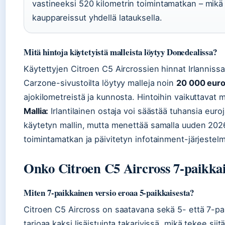
vastineeksi 520 kilometrin toimintamatkan – mikä 
kauppareissut yhdellä latauksella.
Mitä hintoja käytetyistä malleista löytyy Donedealissa?
Käytettyjen Citroen C5 Aircrossien hinnat Irlannissa
Carzone-sivustoilta löytyy malleja noin
20 000 euro
ajokilometreistä ja kunnosta. Hintoihin vaikuttavat
Mallia:
Irlantilainen ostaja voi säästää tuhansia euro
käytetyn mallin, mutta menettää samalla uuden 20
toimintamatkan ja päivitetyn infotainment-järjestel
Onko Citroen C5 Aircross 7-paikka
Miten 7-paikkainen versio eroaa 5-paikkaisesta?
Citroen C5 Aircross on saatavana sekä 5- että 7-pa
tarjoaa kaksi lisäistuinta takarivissä, mikä tekee s