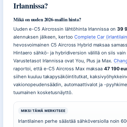
Irlannissa?
Mikä on uuden 2026-mallin hinta?
Uuden e-C5 Aircrossin lähtöhinta Irlannissa on
39 
alennuksen jälkeen, kertoo
Complete Car (irlantilai
hevosvoimainen C5 Aircross Hybrid maksaa samas
Hintaero sähkö- ja hybridiversion välillä on siis vai
Varustetasot Irlannissa ovat You, Plus ja Max.
Changi
raportoi, että e-C5 Aircross Max maksaa
47 190 eu
siihen kuuluu takapysäköintitutkat, kaksivyöhykkein
vakionopeudensäädin, automaattivalot ja -pyyhkimet
tuumainen kosketusnäyttö.
MIKSI TÄMÄ MERKITSEE
Irlantilainen perhe säästää sähköversiolla noin 60