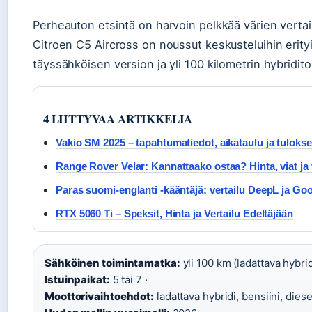
Perheauton etsintä on harvoin pelkkää värien vertailu
Citroen C5 Aircross on noussut keskusteluihin erity
täyssähköisen version ja yli 100 kilometrin hybridit
4 LIITTYVAA ARTIKKELIA
Vakio SM 2025 – tapahtumatiedot, aikataulu ja tulokse
Range Rover Velar: Kannattaako ostaa? Hinta, viat ja 
Paras suomi-englanti -kääntäjä: vertailu DeepL ja Go
RTX 5060 Ti – Speksit, Hinta ja Vertailu Edeltäjään
Sähköinen toimintamatka:
yli 100 km (ladattava hybrid
Istuinpaikat:
5 tai 7 ·
Moottorivaihtoehdot:
ladattava hybridi, bensiini, diesel