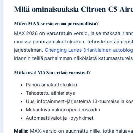
Mitä ominaisuuksia Citroen C5 Air
Miten MAX-versio eroaa perusmallista?
MAX 2026 on varustetuin versio, ja se maksaa Irlan
muassa panoraamakattoluukun, tehostetun äänieris
järjestelmän.
Changing Lanes (irlantilainen autoblog
Irlannin teillä parhaimman näköisistä katumaastureis
Mitkä ovat MAXin erikoisvarusteet?
Panoraamakattoluukku
Tehostettu äänieristys
Uusi infotainment-järjestelmä 13-tuumaisella ko
Mukautuva vakionopeudensäädin
Automaattivalot ja -pyyhkimet
Mallia:
MAX-versio on suunnattu niille, jotka haluavat