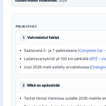
Uuden mallin vuosimalli:
2026
PIKAKATSAUS
Vahvistetut faktat
1
Saatavana 5- ja 7-paikkaisena (
Complete Car – 
Ladattava hybridi yli 100 km sähköllä (
RTÉ – irl
Uusi 2026-malli esitelty arvosteluissa (
Changing
Mikä on epäselvää
2
Tarkat hinnat Irlannissa uudelle 2026-mallille eiv