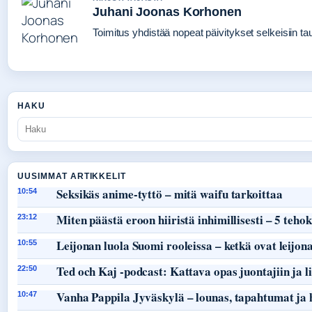
Juhani Joonas Korhonen
Toimitus yhdistää nopeat päivitykset selkeisiin taus
HAKU
UUSIMMAT ARTIKKELIT
Seksikäs anime-tyttö – mitä waifu tarkoittaa
10:54
Miten päästä eroon hiiristä inhimillisesti – 5 teho
23:12
Leijonan luola Suomi rooleissa – ketkä ovat leijon
10:55
Ted och Kaj -podcast: Kattava opas juontajiin ja li
22:50
Vanha Pappila Jyväskylä – lounas, tapahtumat ja 
10:47