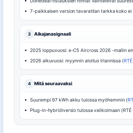
Donedeal-listauksien hinnat vaihtelevat suurest
7-paikkaisen version tavaratilan tarkka koko ei 
Aikajanasignaali
3
2025 loppuvuosi: e-C5 Aircross 2026 -mallin ens
2026 alkuvuosi: myynnin aloitus Irlannissa (
RTÉ 
Mitä seuraavaksi
4
Suurempi 97 kWh akku tulossa myöhemmin (
RT
Plug-in-hybridiversio tulossa valikoimaan (RTÉ – 