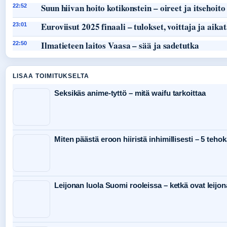
Suun hiivan hoito kotikonstein – oireet ja itsehoito
22:52
Euroviisut 2025 finaali – tulokset, voittaja ja aika
23:01
Ilmatieteen laitos Vaasa – sää ja sadetutka
22:50
LISAA TOIMITUKSELTA
Seksikäs anime-tyttö – mitä waifu tarkoittaa
Miten päästä eroon hiiristä inhimillisesti – 5 teho
Leijonan luola Suomi rooleissa – ketkä ovat leijon