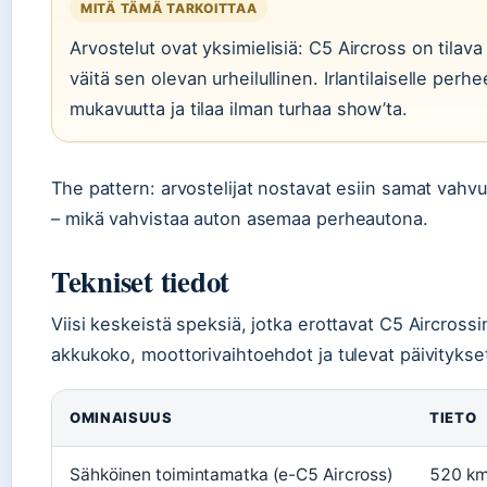
MITÄ TÄMÄ TARKOITTAA
Arvostelut ovat yksimielisiä: C5 Aircross on tilava
väitä sen olevan urheilullinen. Irlantilaiselle per
mukavuutta ja tilaa ilman turhaa show’ta.
The pattern: arvostelijat nostavat esiin samat vahvu
– mikä vahvistaa auton asemaa perheautona.
Tekniset tiedot
Viisi keskeistä speksiä, jotka erottavat C5 Aircros
akkukoko, moottorivaihtoehdot ja tulevat päivitykse
OMINAISUUS
TIETO
Sähköinen toimintamatka (e-C5 Aircross)
520 km 