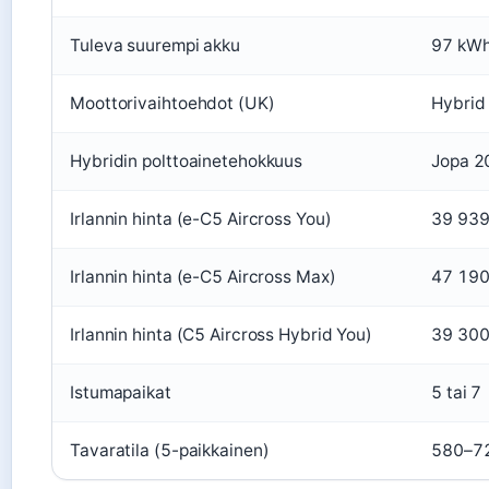
Tuleva suurempi akku
97 kWh
Moottorivaihtoehdot (UK)
Hybrid
Hybridin polttoainetehokkuus
Jopa 20
Irlannin hinta (e-C5 Aircross You)
39 939
Irlannin hinta (e-C5 Aircross Max)
47 190
Irlannin hinta (C5 Aircross Hybrid You)
39 300
Istumapaikat
5 tai 7
Tavaratila (5-paikkainen)
580–72