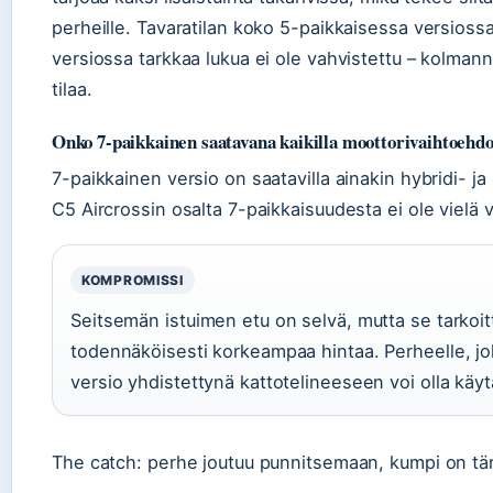
perheille. Tavaratilan koko 5-paikkaisessa versioss
versiossa tarkkaa lukua ei ole vahvistettu – kolmanne
tilaa.
Onko 7-paikkainen saatavana kaikilla moottorivaihtoehdo
7-paikkainen versio on saatavilla ainakin hybridi- j
C5 Aircrossin osalta 7-paikkaisuudesta ei ole vielä va
KOMPROMISSI
Seitsemän istuimen etu on selvä, mutta se tarkoit
todennäköisesti korkeampaa hintaa. Perheelle, jo
versio yhdistettynä kattotelineeseen voi olla käyt
The catch: perhe joutuu punnitsemaan, kumpi on tärk