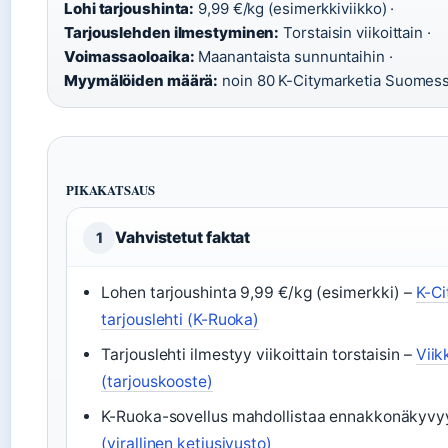
Lohi tarjoushinta:
9,99 €/kg (esimerkkiviikko) ·
Tarjouslehden ilmestyminen:
Torstaisin viikoittain ·
Voimassaoloaika:
Maanantaista sunnuntaihin ·
Myymälöiden määrä:
noin 80 K-Citymarketia Suomes
PIKAKATSAUS
Vahvistetut faktat
1
Lohen tarjoushinta 9,99 €/kg (esimerkki) –
K-Ci
tarjouslehti (K-Ruoka)
Tarjouslehti ilmestyy viikoittain torstaisin –
Viik
(tarjouskooste)
K-Ruoka-sovellus mahdollistaa ennakkonäkyv
(virallinen ketjusivusto)