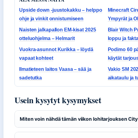
Upside down -juustokakku – helppo
Minecraft Cir
ohje ja vinkit onnistumiseen
Ympyrät ja O
Naisten jalkapallon EM-kisat 2025
Blair Witch P
otteluohjelma – Helmarit
loppu ja fakta
Vuokra-asunnot Kurikka – löydä
Podimo 60 pä
vapaat kohteet
käytät tarjou
Ilmatieteen laitos Vaasa – sää ja
Vakio SM 202
sadetutka
aikataulu ja 
Usein kysytyt kysymykset
Miten voin nähdä tämän viikon lohitarjouksen Cit