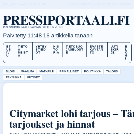
FRI, AUG 7
AAMUPAIVA
SUOMI
TIETOA MEISTÄ
YHTEYSTIEDOT
HISTORIA
PRESSIPORTAALI.FI
PRESSIPORTAALI PAIVAN YHTEENVETO
Paivitetty 11:48
16 artikkelia tanaan
ET
TIETO
YHTEY
HIS
TIETOSUO
EVÄSTE
UUTI
B
US
A
STIED
TO
JASELOST
KÄYTÄN
SKIR
L
IV
MEIST
OT
RIA
E
TÖ
JE
O
U
Ä
G
I
BLOGI
MAAILMA
MATKAILU
PAIKALLISET
POLITIIKKA
TALOUS
TEKNIIKKA
UUTISET
Citymarket lohi tarjous – T
tarjoukset ja hinnat