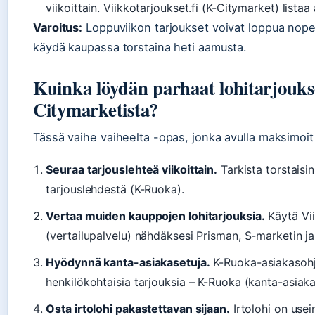
viikoittain. Viikkotarjoukset.fi (K-Citymarket) listaa
Varoitus:
Loppuviikon tarjoukset voivat loppua nope
käydä kaupassa torstaina heti aamusta.
Kuinka löydän parhaat lohitarjouks
Citymarketista?
Tässä vaihe vaiheelta -opas, jonka avulla maksimoit
Seuraa tarjouslehteä viikoittain.
Tarkista torstaisin
tarjouslehdestä (K-Ruoka).
Vertaa muiden kauppojen lohitarjouksia.
Käytä Vii
(vertailupalvelu) nähdäksesi Prisman, S-marketin ja 
Hyödynnä kanta-asiakasetuja.
K-Ruoka-asiakasohje
henkilökohtaisia tarjouksia – K-Ruoka (kanta-asiak
Osta irtolohi pakastettavan sijaan.
Irtolohi on usei