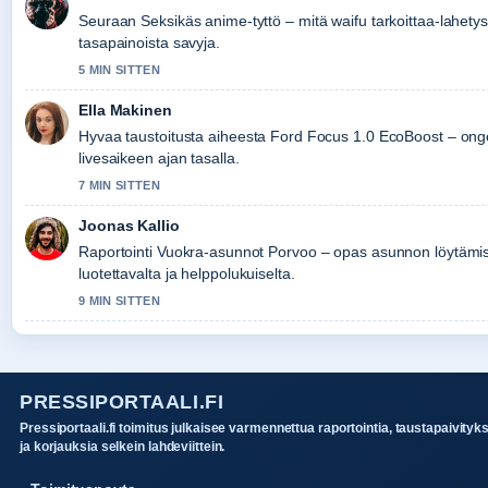
Seuraan Seksikäs anime-tyttö – mitä waifu tarkoittaa-lahetys
tasapainoista savyja.
5 MIN SITTEN
Ella Makinen
Hyvaa taustoitusta aiheesta Ford Focus 1.0 EcoBoost – onge
livesaikeen ajan tasalla.
7 MIN SITTEN
Joonas Kallio
Raportointi Vuokra-asunnot Porvoo – opas asunnon löytämis
luotettavalta ja helppolukuiselta.
9 MIN SITTEN
PRESSIPORTAALI.FI
Pressiportaali.fi toimitus julkaisee varmennettua raportointia, taustapaivityk
ja korjauksia selkein lahdeviittein.