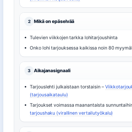
Mikä on epäselvää
2
Tulevien viikkojen tarkka lohitarjoushinta
Onko lohi tarjouksessa kaikissa noin 80 myym
Aikajanasignaali
3
Tarjouslehti julkaistaan torstaisin –
Viikkotarjouk
(tarjousaikataulu)
Tarjoukset voimassa maanantaista sunnuntaihi
tarjoushaku (virallinen vertailutyökalu)