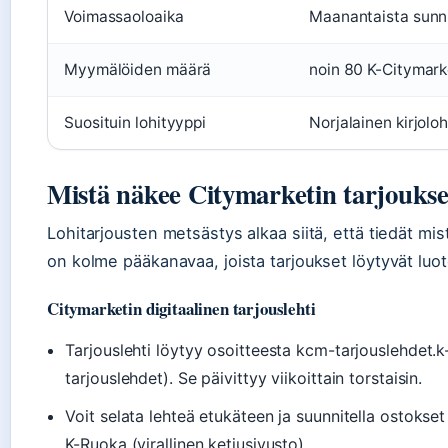
Voimassaoloaika
Maanantaista sunn
Myymälöiden määrä
noin 80 K-Citymar
Suosituin lohityyppi
Norjalainen kirjoloh
Mistä näkee Citymarketin tarjoukse
Lohitarjousten metsästys alkaa siitä, että tiedät mist
on kolme pääkanavaa, joista tarjoukset löytyvät luot
Citymarketin digitaalinen tarjouslehti
Tarjouslehti löytyy osoitteesta kcm-tarjouslehdet.k
tarjouslehdet). Se päivittyy viikoittain torstaisin.
Voit selata lehteä etukäteen ja suunnitella ostokse
K-Ruoka (virallinen ketjusivusto).