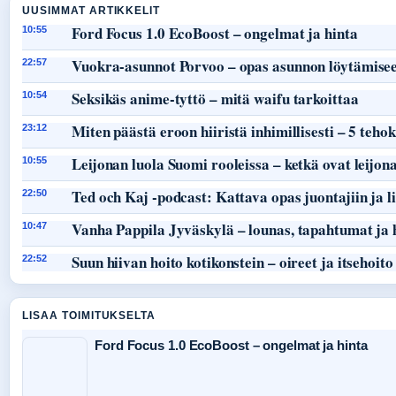
UUSIMMAT ARTIKKELIT
Ford Focus 1.0 EcoBoost – ongelmat ja hinta
10:55
Vuokra-asunnot Porvoo – opas asunnon löytämisee
22:57
Seksikäs anime-tyttö – mitä waifu tarkoittaa
10:54
Miten päästä eroon hiiristä inhimillisesti – 5 teho
23:12
Leijonan luola Suomi rooleissa – ketkä ovat leijon
10:55
Ted och Kaj -podcast: Kattava opas juontajiin ja li
22:50
Vanha Pappila Jyväskylä – lounas, tapahtumat ja 
10:47
Suun hiivan hoito kotikonstein – oireet ja itsehoito
22:52
LISAA TOIMITUKSELTA
Ford Focus 1.0 EcoBoost – ongelmat ja hinta