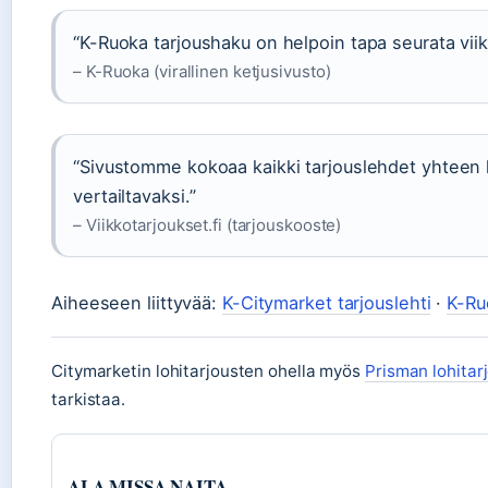
“K-Ruoka tarjoushaku on helpoin tapa seurata viiko
– K-Ruoka (virallinen ketjusivusto)
“Sivustomme kokoaa kaikki tarjouslehdet yhteen 
vertailtavaksi.”
– Viikkotarjoukset.fi (tarjouskooste)
Aiheeseen liittyvää:
K-Citymarket tarjouslehti
·
K-Ru
Citymarketin lohitarjousten ohella myös
Prisman lohitar
tarkistaa.
ALA MISSA NAITA