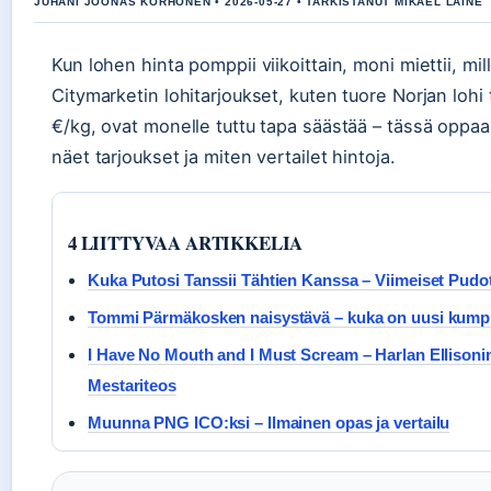
JUHANI JOONAS KORHONEN • 2026-05-27 • TARKISTANUT MIKAEL LAINE
Kun lohen hinta pomppii viikoittain, moni miettii, mi
Citymarketin lohitarjoukset, kuten tuore Norjan lohi
€/kg, ovat monelle tuttu tapa säästää – tässä oppa
näet tarjoukset ja miten vertailet hintoja.
4 LIITTYVAA ARTIKKELIA
Kuka Putosi Tanssii Tähtien Kanssa – Viimeiset Pudo
Tommi Pärmäkosken naisystävä – kuka on uusi kump
I Have No Mouth and I Must Scream – Harlan Ellison
Mestariteos
Muunna PNG ICO:ksi – Ilmainen opas ja vertailu