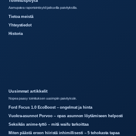
Toimituspoyta
Aamupaiva raportointisykli jatkuvilla paivityksilla.
Tietoa meistä
Yhteystiedot
Historia
Uusimmat artikkelit
Nopea paasy toimituksen uusimpiin paivityksiin.
Ford Focus 1.0 EcoBoost – ongelmat ja hinta
Vuokra-asunnot Porvoo – opas asunnon löytämiseen helposti
Seksikäs anime-tyttö – mitä waifu tarkoittaa
Miten päästä eroon hiiristä inhimillisesti – 5 tehokasta tapaa