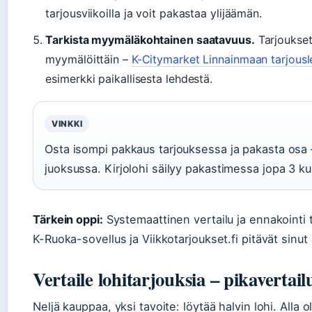
tarjousviikoilla ja voit pakastaa ylijäämän.
Tarkista myymäläkohtainen saatavuus.
Tarjoukset
myymälöittäin –
K-Citymarket Linnainmaan tarjousleh
esimerkki paikallisesta lehdestä.
VINKKI
Osta isompi pakkaus tarjouksessa ja pakasta osa 
juoksussa. Kirjolohi säilyy pakastimessa jopa 3 ku
Tärkein oppi:
Systemaattinen vertailu ja ennakointi 
K-Ruoka-sovellus ja Viikkotarjoukset.fi pitävät sinut 
Vertaile lohitarjouksia – pikavertail
Neljä kauppaa, yksi tavoite: löytää halvin lohi. Alla 