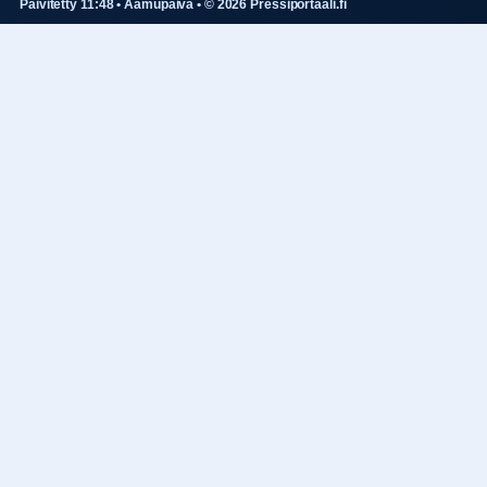
Paivitetty 11:48 • Aamupaiva • © 2026 Pressiportaali.fi