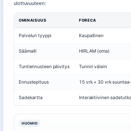
ulottuvuuteen:
OMINAISUUS
FORECA
Palvelun tyyppi
Kaupallinen
Säämalli
HIRLAM (oma)
Tuntiennusteen päivitys
Tunnin välein
Ennustepituus
15 vrk + 30 vrk suuntaa
Sadekartta
Interaktiivinen sadetutk
HUOMIO