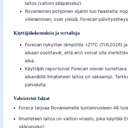
laitos (valtion sääpalvelu)).
Rovaniemen pohjoinen sijainti tuo haasteita: n
viileneminen, ovat yleisiä. Forecan päivitystihe
Käyttäjäkokemuksia ja vertailuja
Forecan nykytilan lämpötila +21°C (11.6.2026) j
aikaan osoittavat, että erot voivat olla merkittä
aika.
Käyttäjät raportoivat Forecan olevan luotettava l
aikavälillä Ilmatieteen laitos on vakaampi. Tark
palveluita.
Vahvistetut faktat
Foreca tarjoaa Rovaniemelle tuntiennusteen 48 tunn
Ilmatieteen laitos on valtion virasto, joka käyttää 
sääpalvelu))