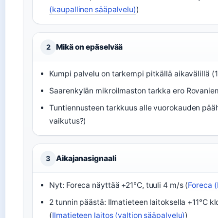
(kaupallinen sääpalvelu)
)
Mikä on epäselvää
2
Kumpi palvelu on tarkempi pitkällä aikavälillä 
Saarenkylän mikroilmaston tarkka ero Rovani
Tuntiennusteen tarkkuus alle vuorokauden pääh
vaikutus?)
Aikajanasignaali
3
Nyt: Foreca näyttää +21°C, tuuli 4 m/s (
Foreca (
2 tunnin päästä: Ilmatieteen laitoksella +11°C 
(
Ilmatieteen laitos (valtion sääpalvelu)
)