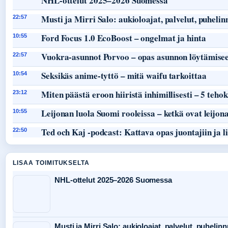
NHL-ottelut 2025–2026 Suomessa
Musti ja Mirri Salo: aukioloajat, palvelut, puheli
22:57
Ford Focus 1.0 EcoBoost – ongelmat ja hinta
10:55
Vuokra-asunnot Porvoo – opas asunnon löytämisee
22:57
Seksikäs anime-tyttö – mitä waifu tarkoittaa
10:54
Miten päästä eroon hiiristä inhimillisesti – 5 teho
23:12
Leijonan luola Suomi rooleissa – ketkä ovat leijon
10:55
Ted och Kaj -podcast: Kattava opas juontajiin ja li
22:50
LISAA TOIMITUKSELTA
NHL-ottelut 2025–2026 Suomessa
Musti ja Mirri Salo: aukioloajat, palvelut, puheli