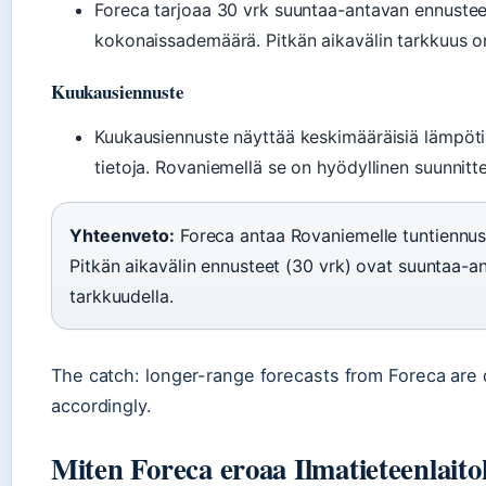
Foreca tarjoaa 30 vrk suuntaa-antavan ennusteen
kokonaissademäärä. Pitkän aikavälin tarkkuus on
Kuukausiennuste
Kuukausiennuste näyttää keskimääräisiä lämpötil
tietoja. Rovaniemellä se on hyödyllinen suunnit
Yhteenveto:
Foreca antaa Rovaniemelle tuntiennust
Pitkän aikavälin ennusteet (30 vrk) ovat suuntaa-an
tarkkuudella.
The catch: longer-range forecasts from Foreca are di
accordingly.
Miten Foreca eroaa Ilmatieteenlait