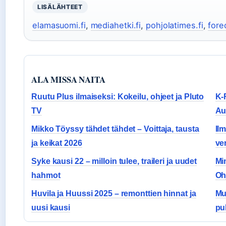
LISÄLÄHTEET
elamasuomi.fi
,
mediahetki.fi
,
pohjolatimes.fi
,
fore
ALA MISSA NAITA
Ruutu Plus ilmaiseksi: Kokeilu, ohjeet ja Pluto
K-
TV
Au
Mikko Töyssy tähdet tähdet – Voittaja, tausta
Il
ja keikat 2026
ve
Syke kausi 22 – milloin tulee, traileri ja uudet
Mi
hahmot
Oh
Huvila ja Huussi 2025 – remonttien hinnat ja
Mus
uusi kausi
pu