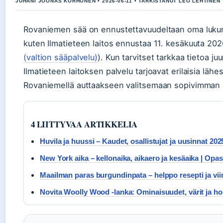
JUHANI JOONAS KORHONEN • 2026-06-11 • TARKISTANUT LEO LEHTINEN
Rovaniemen sää on ennustettavuudeltaan oma lukuns
kuten Ilmatieteen laitos ennustaa 11. kesäkuuta 202
(valtion sääpalvelu)
). Kun tarvitset tarkkaa tietoa j
Ilmatieteen laitoksen palvelu tarjoavat erilaisia lähes
Rovaniemellä auttaakseen valitsemaan sopivimman
4 LIITTYVAA ARTIKKELIA
Huvila ja huussi – Kaudet, osallistujat ja uusinnat 202
New York aika – kellonaika, aikaero ja kesäaika | Opas
Maailman paras burgundinpata – helppo resepti ja vii
Novita Woolly Wood -lanka: Ominaisuudet, värit ja ho