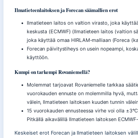
Ilmatieteenlaitoksen ja Forecan säämallien erot
Ilmatieteen laitos on valtion virasto, joka käyt
keskusta (ECMWF) (Ilmatieteen laitos (valtion sä
joka käyttää omaa HIRLAM-malliaan (Foreca (kau
Forecan päivitystiheys on usein nopeampi, koska
käyttöön.
Kumpi on tarkempi Rovaniemellä?
Molemmat tarjoavat Rovaniemelle tarkkaa säätiet
vuorokauden ennuste on molemmilla hyvä, mutta 
välein, Ilmatieteen laitoksen kuuden tunnin välein
15 vuorokauden ennusteessa virhe voi olla ±3°C (
Pitkällä aikavälillä Ilmatieteen laitoksen ECMWF-m
Keskeiset erot Forecan ja Ilmatieteen laitoksen välil