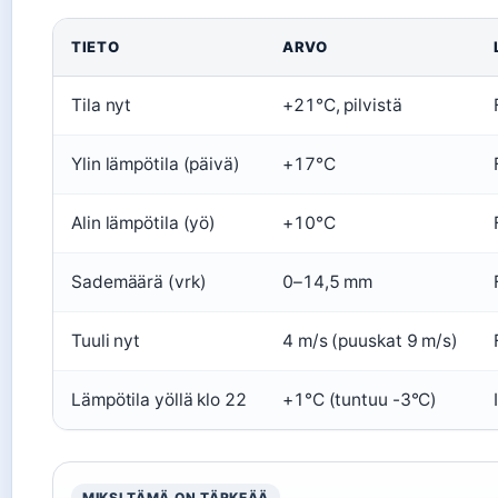
TIETO
ARVO
Tila nyt
+21°C, pilvistä
Ylin lämpötila (päivä)
+17°C
Alin lämpötila (yö)
+10°C
Sademäärä (vrk)
0–14,5 mm
Tuuli nyt
4 m/s (puuskat 9 m/s)
Lämpötila yöllä klo 22
+1°C (tuntuu -3°C)
MIKSI TÄMÄ ON TÄRKEÄÄ