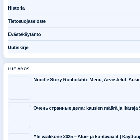
Historia
Tietosuojaseloste
Evästekäytäntö
Uutiskirje
LUE MYOS
Noodle Story Ruoholahti: Menu, Arvostelut, Aukio
Очень странные дела: kausien määrä ja ikäraj
Yle vaalikone 2025 – Alue- ja kuntavaalit | Käyttö