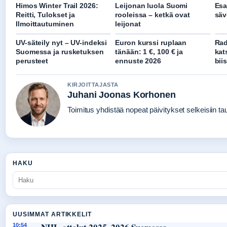
Himos Winter Trail 2026:
Leijonan luola Suomi
Esa
Reitti, Tulokset ja
rooleissa – ketkä ovat
säv
Ilmoittautuminen
leijonat
UV-säteily nyt – UV-indeksi
Euron kurssi ruplaan
Rad
Suomessa ja rusketuksen
tänään: 1 €, 100 € ja
kat
perusteet
ennuste 2026
biis
KIRJOITTAJASTA
Juhani Joonas Korhonen
Toimitus yhdistää nopeat päivitykset selkeisiin taus
HAKU
UUSIMMAT ARTIKKELIT
10:54