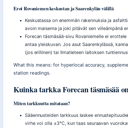
Erot Rovaniemen keskustan ja Saarenkylän välillä
Keskustassa on enemmän rakennuksia ja asfaltti
avoin maisema ja joki pitävät sen viileämpänä eri
Forecan täsmäsää-sivu Rovaniemelle ei erottele
antaa yleiskuvan. Jos asut Saarenkylässä, kann
(jos erillinen) tai Ilmatieteen laitoksen tuntiennus
What this means: for hyperlocal accuracy, supplemen
station readings.
Kuinka tarkka Forecan täsmäsää on
Miten tarkkuutta mitataan?
Sääennusteiden tarkkuus laskee ennustepituude
virhe voi olla ±3°C, kun taas seuraavan vuorok