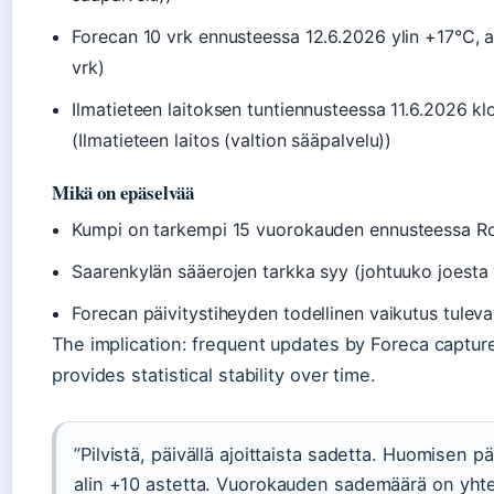
Forecan 10 vrk ennusteessa 12.6.2026 ylin +17°C, a
vrk)
Ilmatieteen laitoksen tuntiennusteessa 11.6.2026 
(Ilmatieteen laitos (valtion sääpalvelu))
Mikä on epäselvää
Kumpi on tarkempi 15 vuorokauden ennusteessa R
Saarenkylän sääerojen tarkka syy (johtuuko joesta 
Forecan päivitystiheyden todellinen vaikutus tulev
The implication: frequent updates by Foreca captur
provides statistical stability over time.
”Pilvistä, päivällä ajoittaista sadetta. Huomisen p
alin +10 astetta. Vuorokauden sademäärä on yht