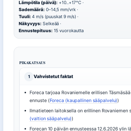
Lämpötila (päivä):
+10..+17°C ·
Sademäärä:
0–14,5 mm/vrk ·
Tuuli:
4 m/s (puuskat 9 m/s) ·
Näkyvyys:
Selkeää ·
Ennustepituus:
15 vuorokautta
PIKAKATSAUS
Vahvistetut faktat
1
Foreca tarjoaa Rovaniemelle erillisen Täsmäsää
ennuste (
Foreca (kaupallinen sääpalvelu)
)
Ilmatieteen laitoksella on erillinen Rovaniemen 
(valtion sääpalvelu)
)
Forecan 10 päivän ennusteessa 12.6.2026 ylin lä