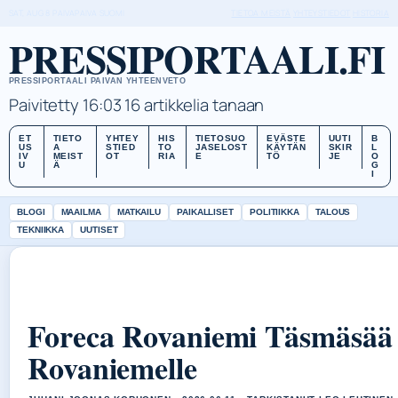
SAT, AUG 8
PAIVAPAIVA
SUOMI
TIETOA MEISTÄ
YHTEYSTIEDOT
HISTORIA
PRESSIPORTAALI.FI
PRESSIPORTAALI PAIVAN YHTEENVETO
Paivitetty 16:03
16 artikkelia tanaan
ET
TIETO
YHTEY
HIS
TIETOSUO
EVÄSTE
UUTI
B
US
A
STIED
TO
JASELOST
KÄYTÄN
SKIR
L
IV
MEIST
OT
RIA
E
TÖ
JE
O
U
Ä
G
I
BLOGI
MAAILMA
MATKAILU
PAIKALLISET
POLITIIKKA
TALOUS
TEKNIIKKA
UUTISET
Foreca Rovaniemi Täsmäsää 
Rovaniemelle