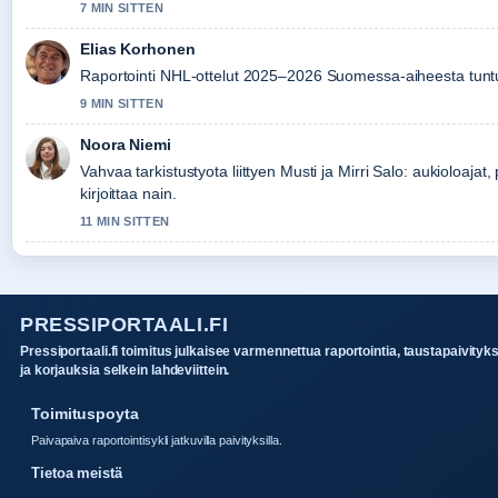
7 MIN SITTEN
Elias Korhonen
Raportointi NHL-ottelut 2025–2026 Suomessa-aiheesta tuntuu 
9 MIN SITTEN
Noora Niemi
Vahvaa tarkistustyota liittyen Musti ja Mirri Salo: aukioloaja
kirjoittaa nain.
11 MIN SITTEN
PRESSIPORTAALI.FI
Pressiportaali.fi toimitus julkaisee varmennettua raportointia, taustapaivityk
ja korjauksia selkein lahdeviittein.
Toimituspoyta
Paivapaiva raportointisykli jatkuvilla paivityksilla.
Tietoa meistä