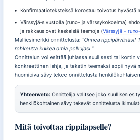
Konfirmaatioteksteissä korostuu toivotus hyvästä 
Värssyjä-sivustolla (runo- ja värssykokoelma) ehdot
ja rakkaus ovat keskeisiä teemoja (
Värssyjä – runo
Malliesimerkki onnittelusta:
“Onnea rippipäivänäsi! T
rohkeutta kulkea omia polkujasi.”
Onnittelun voi esittää juhlassa suullisesti tai kortin v
konkreettinen lahja, ja tekstin teemaksi sopii hyvä
huomioiva sävy tekee onnittelusta henkilökohtaisen
Yhteenveto:
Onnittelija valitsee joko suullisen esityk
henkilökohtainen sävy tekevät onnittelusta ikimuist
Mitä toivottaa rippilapselle?