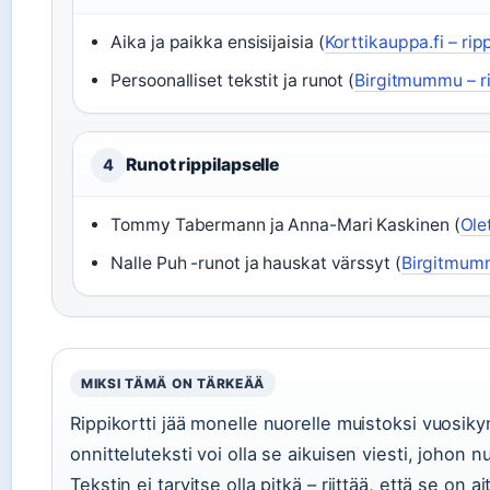
Aika ja paikka ensisijaisia (
Korttikauppa.fi – ri
Persoonalliset tekstit ja runot (
Birgitmummu – ri
Runot rippilapselle
4
Tommy Tabermann ja Anna-Mari Kaskinen (
Ole
Nalle Puh -runot ja hauskat värssyt (
Birgitmumm
MIKSI TÄMÄ ON TÄRKEÄÄ
Rippikortti jää monelle nuorelle muistoksi vuosiky
onnitteluteksti voi olla se aikuisen viesti, joho
Tekstin ei tarvitse olla pitkä – riittää, että se on ai