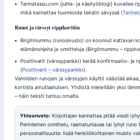
Tarinatassu.com (juhla- ja käsityöblogi) kuvailee rip
mikä kannattaa huomioida tekstin sävyssä (
Tarina
Runot ja värssyt rippikorttiin
Birgitmummu (runosivusto) on koonnut kattavan kok
elämänohjeita ja onnitteluja (Birgitmummu – rippiru
Positiivarit (värssypankki) kerää konfirmaatio- ja
(
Positiivarit – värssypankki
).
Valmiiden runojen ja värssyjen käyttö säästää aikaa
kortista ainutlaatuisen. Yhdistä mielellään yksi läm
– näin teksti tuntuu omalta.
Yhteenveto:
Kirjoittajan kannattaa pitää viesti lyh
Perinteinen onnittelu, raamatunlause tai lyhyt runo t
persoonallisuutta: lisää henkilökohtainen muisto val