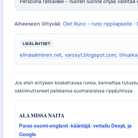
Persoona ratkaisee – nuoren luonne ohjaa valintaa 
Aiheeseen liittyvää:
Olet Runo – runo rippilapselle
·
LISÄLÄHTEET
elinasalminen.net
,
varssyt.blogspot.com
,
tiinuska.
Jos etsit erityisen koskettavaa runoa, kannattaa tutust
vakiinnuttaneet paikkansa suomalaisissa rippijuhlissa.
ALA MISSA NAITA
Paras suomi-englanti -kääntäjä: vertailu DeepL ja
Google