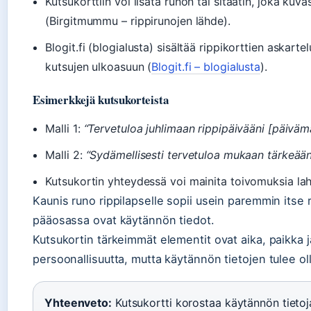
Kutsukorttiin voi lisätä runon tai sitaatin, joka kuv
(Birgitmummu – rippirunojen lähde).
Blogit.fi (blogialusta) sisältää rippikorttien askartel
kutsujen ulkoasuun (
Blogit.fi – blogialusta
).
Esimerkkejä kutsukorteista
Malli 1:
“Tervetuloa juhlimaan rippipäivääni [päivämä
Malli 2:
“Sydämellisesti tervetuloa mukaan tärkeään 
Kutsukortin yhteydessä voi mainita toivomuksia lah
Kaunis runo rippilapselle sopii usein paremmin itse ri
pääosassa ovat käytännön tiedot.
Kutsukortin tärkeimmät elementit ovat aika, paikka ja
persoonallisuutta, mutta käytännön tietojen tulee oll
Yhteenveto:
Kutsukortti korostaa käytännön tietoj