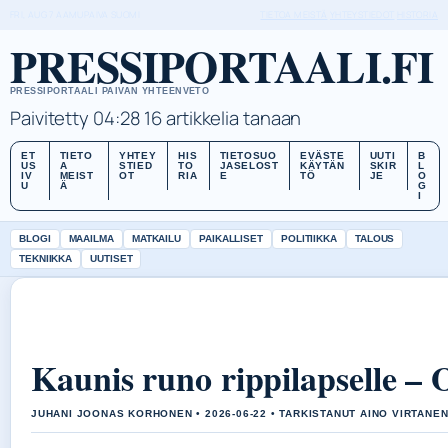
FRI, AUG 7
AAMUPAIVA
SUOMI
TIETOA MEISTÄ
YHTEYSTIEDOT
HISTORIA
PRESSIPORTAALI.FI
PRESSIPORTAALI PAIVAN YHTEENVETO
Paivitetty 04:28
16 artikkelia tanaan
ET
TIETO
YHTEY
HIS
TIETOSUO
EVÄSTE
UUTI
B
US
A
STIED
TO
JASELOST
KÄYTÄN
SKIR
L
IV
MEIST
OT
RIA
E
TÖ
JE
O
U
Ä
G
I
BLOGI
MAAILMA
MATKAILU
PAIKALLISET
POLITIIKKA
TALOUS
TEKNIIKKA
UUTISET
Kaunis runo rippilapselle – On
JUHANI JOONAS KORHONEN • 2026-06-22 • TARKISTANUT AINO VIRTANE