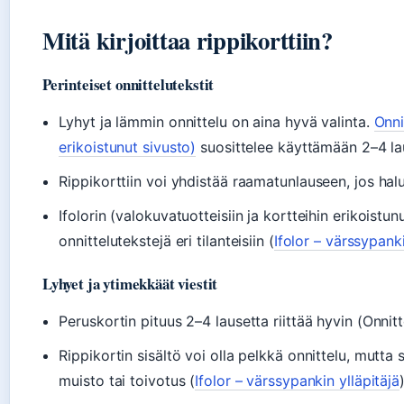
Mitä kirjoittaa rippikorttiin?
Perinteiset onnittelutekstit
Lyhyt ja lämmin onnittelu on aina hyvä valinta.
Onni
erikoistunut sivusto)
suosittelee käyttämään 2–4 la
Rippikorttiin voi yhdistää raamatunlauseen, jos halu
Ifolorin (valokuvatuotteisiin ja kortteihin erikoistu
onnittelutekstejä eri tilanteisiin (
Ifolor – värssypanki
Lyhyet ja ytimekkäät viestit
Peruskortin pituus 2–4 lausetta riittää hyvin (Onnitt
Rippikortin sisältö voi olla pelkkä onnittelu, mutta
muisto tai toivotus (
Ifolor – värssypankin ylläpitäjä