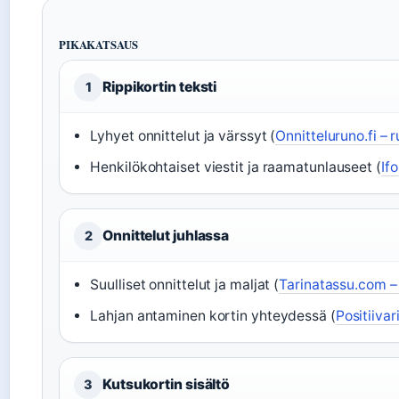
PIKAKATSAUS
Rippikortin teksti
1
Lyhyet onnittelut ja värssyt (
Onnitteluruno.fi – 
Henkilökohtaiset viestit ja raamatunlauseet (
If
Onnittelut juhlassa
2
Suulliset onnittelut ja maljat (
Tarinatassu.com – 
Lahjan antaminen kortin yhteydessä (
Positiiva
Kutsukortin sisältö
3