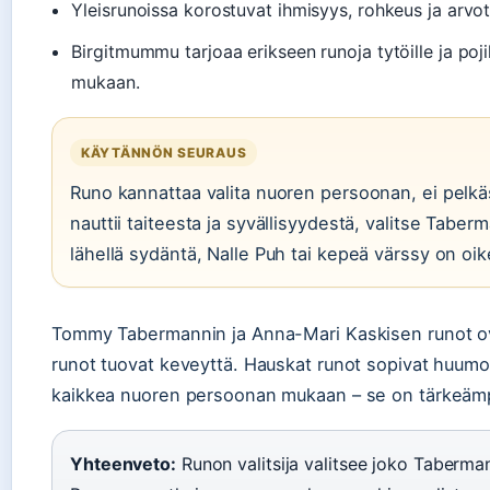
Yleisrunoissa korostuvat ihmisyys, rohkeus ja arvo
Birgitmummu tarjoaa erikseen runoja tytöille ja poj
mukaan.
KÄYTÄNNÖN SEURAUS
Runo kannattaa valita nuoren persoonan, ei pelk
nauttii taiteesta ja syvällisyydestä, valitse Tabe
lähellä sydäntä, Nalle Puh tai kepeä värssy on oik
Tommy Tabermannin ja Anna-Mari Kaskisen runot ovat
runot tuovat keveyttä. Hauskat runot sopivat huumor
kaikkea nuoren persoonan mukaan – se on tärkeämpä
Yhteenveto:
Runon valitsija valitsee joko Tabermann