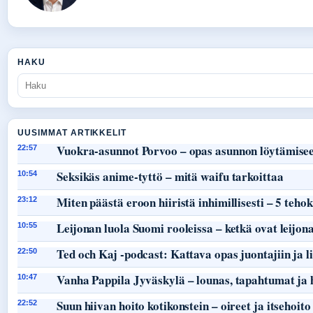
HAKU
UUSIMMAT ARTIKKELIT
Vuokra-asunnot Porvoo – opas asunnon löytämisee
22:57
Seksikäs anime-tyttö – mitä waifu tarkoittaa
10:54
Miten päästä eroon hiiristä inhimillisesti – 5 teho
23:12
Leijonan luola Suomi rooleissa – ketkä ovat leijon
10:55
Ted och Kaj -podcast: Kattava opas juontajiin ja li
22:50
Vanha Pappila Jyväskylä – lounas, tapahtumat ja 
10:47
Suun hiivan hoito kotikonstein – oireet ja itsehoito
22:52