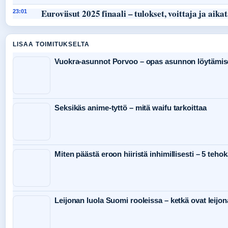
Euroviisut 2025 finaali – tulokset, voittaja ja aika
23:01
LISAA TOIMITUKSELTA
Vuokra-asunnot Porvoo – opas asunnon löytämis
Seksikäs anime-tyttö – mitä waifu tarkoittaa
Miten päästä eroon hiiristä inhimillisesti – 5 teho
Leijonan luola Suomi rooleissa – ketkä ovat leijon