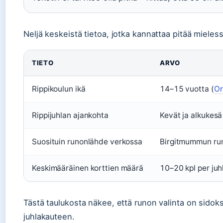
Neljä keskeistä tietoa, jotka kannattaa pitää mieless
TIETO
ARVO
Rippikoulun ikä
14–15 vuotta (
On
Rippijuhlan ajankohta
Kevät ja alkukesä
Suosituin runonlähde verkossa
Birgitmummun run
Keskimääräinen korttien määrä
10–20 kpl per juh
Tästä taulukosta näkee, että runon valinta on sidok
juhlakauteen.