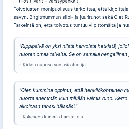
(Positiivarit – värssypankki).
Toivotusten monipuolisuus tarkoittaa, että kirjoittaja
sävyn. Birgitmummun siipi- ja juurirunot sekä Olet 
Tärkeintä on, että toivotus tuntuu vilpittömältä ja n
“Rippipäivä on yksi niistä harvoista hetkistä, jo
nuoren omaa taivalta. Se on samalla hengellinen j
– Kirkon nuorisotyön asiantuntija
“Olen kummina oppinut, että henkilökohtainen m
nuorta enemmän kuin mikään valmis runo. Kerro vai
aikoinaan tanssi häissäsi.”
– Kokeneen kummin haastattelu