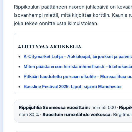
Rippikoulun päättäneen nuoren juhlapäivä on kevään
isovanhempi miettii, mitä kirjoittaa korttiin. Kaunis r
joka tekee onnittelusta ikimuistoisen.
4 LIITTYVAA ARTIKKELIA
K-Citymarket Lohja – Aukioloajat, tarjoukset ja palvel
Miten päästä eroon hiiristä inhimillisesti – 5 tehokast
Pitkään haudutettu porsaan ulkofile – Mureaa lihaa u
Bassline Festival 2025: Liput, sijainti Manchester
Rippijuhlia Suomessa vuosittain:
noin 55 000 ·
Rippi
noin 80 % ·
Suosituin runonlähde verkossa:
Birgitmu