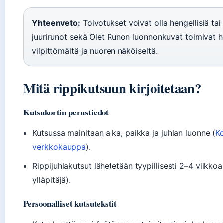
Yhteenveto:
Toivotukset voivat olla hengellisiä tai
juurirunot sekä Olet Runon luonnonkuvat toimivat hy
vilpittömältä ja nuoren näköiseltä.
Mitä rippikutsuun kirjoitetaan?
Kutsukortin perustiedot
Kutsussa mainitaan aika, paikka ja juhlan luonne (
Ko
verkkokauppa
).
Rippijuhlakutsut lähetetään tyypillisesti 2–4 viikko
ylläpitäjä).
Persoonalliset kutsutekstit