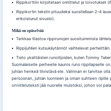
Rippikorttiin kirjoitetaan onnittelut ja toivotukset (I
Rippikortin tekstin pituudeksi suositellaan 2–4 lause
erikoistunut sivusto).
Mikä on epäselvää
Tarkkaa tilastoa rippirunojen suosituimmista lähteistä
Rippijuhlien kutsukäytännöt vaihtelevat perheittäin.
Tieto yksittäisten runoilijoiden, kuten Tommy Taber
Suomalaiselle perheelle kaunis runo rippilapselle o
juhlan henkeä tiivistävä ele. Valinnan ei tarvitse o
persoonan, juhlan luonteen ja oman suhteen ripille pää
onnitteluteksti jää nuorelle muistoksi, johon voi pal