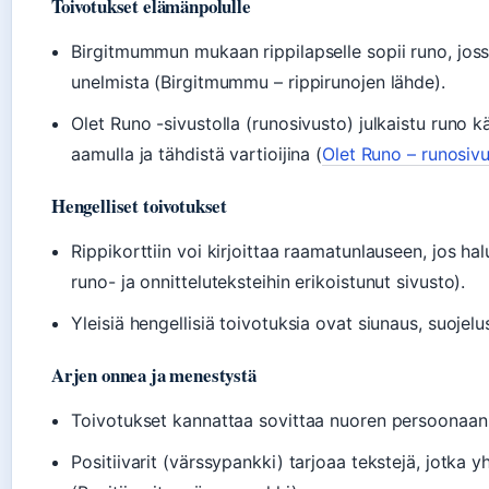
Toivotukset elämänpolulle
Birgitmummun mukaan rippilapselle sopii runo, jossa 
unelmista (Birgitmummu – rippirunojen lähde).
Olet Runo -sivustolla (runosivusto) julkaistu runo 
aamulla ja tähdistä vartioijina (
Olet Runo – runosiv
Hengelliset toivotukset
Rippikorttiin voi kirjoittaa raamatunlauseen, jos ha
runo- ja onnitteluteksteihin erikoistunut sivusto).
Yleisiä hengellisiä toivotuksia ovat siunaus, suojel
Arjen onnea ja menestystä
Toivotukset kannattaa sovittaa nuoren persoonaan 
Positiivarit (värssypankki) tarjoaa tekstejä, jotka y