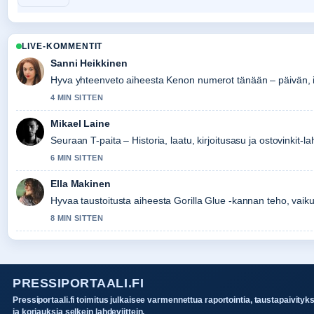
LIVE-KOMMENTIT
Sanni Heikkinen
Hyva yhteenveto aiheesta Kenon numerot tänään – päivän, i
4 MIN SITTEN
Mikael Laine
Seuraan T-paita – Historia, laatu, kirjoitusasu ja ostovinkit-l
6 MIN SITTEN
Ella Makinen
Hyvaa taustoitusta aiheesta Gorilla Glue -kannan teho, vaikut
8 MIN SITTEN
PRESSIPORTAALI.FI
Pressiportaali.fi toimitus julkaisee varmennettua raportointia, taustapaivityk
ja korjauksia selkein lahdeviittein.