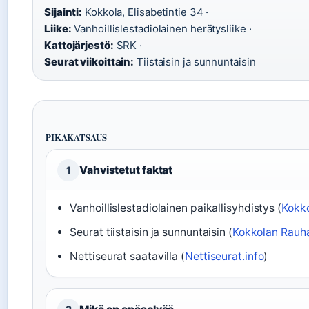
Sijainti:
Kokkola, Elisabetintie 34 ·
Liike:
Vanhoillislestadiolainen herätysliike ·
Kattojärjestö:
SRK ·
Seurat viikoittain:
Tiistaisin ja sunnuntaisin
PIKAKATSAUS
Vahvistetut faktat
1
Vanhoillislestadiolainen paikallisyhdistys (
Kokko
Seurat tiistaisin ja sunnuntaisin (
Kokkolan Rauha
Nettiseurat saatavilla (
Nettiseurat.info
)