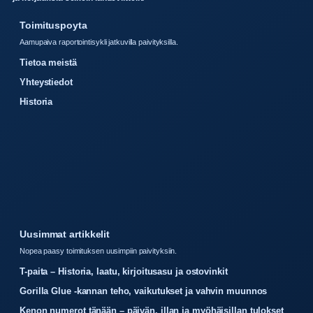
Toimituspoyta
Aamupaiva raportointisykli jatkuvilla paivityksilla.
Tietoa meistä
Yhteystiedot
Historia
Uusimmat artikkelit
Nopea paasy toimituksen uusimpiin paivityksiin.
T-paita – Historia, laatu, kirjoitusasu ja ostovinkit
Gorilla Glue -kannan teho, vaikutukset ja vahvin muunnos
Kenon numerot tänään – päivän, illan ja myöhäisillan tulokset