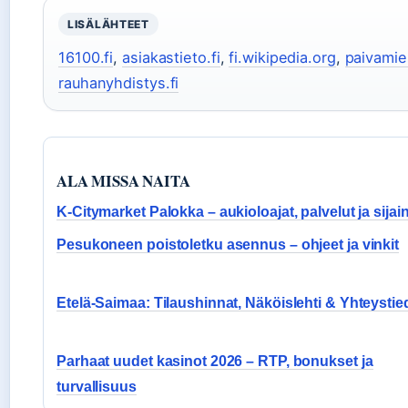
LISÄLÄHTEET
16100.fi
,
asiakastieto.fi
,
fi.wikipedia.org
,
paivamies
rauhanyhdistys.fi
ALA MISSA NAITA
K-Citymarket Palokka – aukioloajat, palvelut ja sijain
Pesukoneen poistoletku asennus – ohjeet ja vinkit
Etelä-Saimaa: Tilaushinnat, Näköislehti & Yhteystie
Parhaat uudet kasinot 2026 – RTP, bonukset ja
turvallisuus