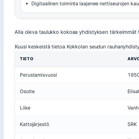
Digitaalinen toiminta laajenee nettiseurojen kau
Alla oleva taulukko kokoaa yhdistyksen tärkeimmät 
Kuusi keskeistä tietoa Kokkolan seudun rauhanyhdisty
TIETO
ARV
Perustamisvuosi
195
Osoite
Elis
Liike
Vanho
Kattojärjestö
SRK