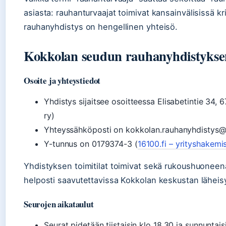
asiasta: rauhanturvaajat toimivat kansainvälisissä kri
rauhanyhdistys on hengellinen yhteisö.
Kokkolan seudun rauhanyhdistyksen 
Osoite ja yhteystiedot
Yhdistys sijaitsee osoitteessa Elisabetintie 34
ry)
Yhteyssähköposti on kokkolan.rauhanyhdistys@
Y-tunnus on 0179374-3 (
16100.fi – yrityshakemi
Yhdistyksen toimitilat toimivat sekä rukoushuoneen
helposti saavutettavissa Kokkolan keskustan läheis
Seurojen aikataulut
Seurat pidetään tiistaisin klo 18.30 ja sunnuntais