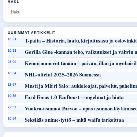
HAKU
UUSIMMAT ARTIKKELIT
T-paita – Historia, laatu, kirjoitusasu ja ostovinkit
10:51
Gorilla Glue -kannan teho, vaikutukset ja vahvin
10:51
Kenon numerot tänään – päivän, illan ja myöhäisil
23:00
NHL-ottelut 2025–2026 Suomessa
10:54
Musti ja Mirri Salo: aukioloajat, palvelut, puheli
22:57
Ford Focus 1.0 EcoBoost – ongelmat ja hinta
10:55
Vuokra-asunnot Porvoo – opas asunnon löytämisee
22:57
Seksikäs anime-tyttö – mitä waifu tarkoittaa
10:54