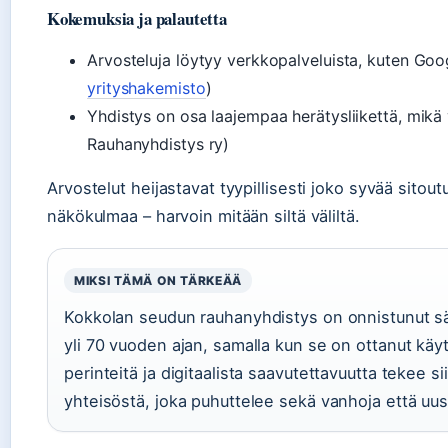
Kokemuksia ja palautetta
Arvosteluja löytyy verkkopalveluista, kuten Goog
yrityshakemisto
)
Yhdistys on osa laajempaa herätysliikettä, mikä
Rauhanyhdistys ry)
Arvostelut heijastavat tyypillisesti joko syvää sitou
näkökulmaa – harvoin mitään siltä väliltä.
MIKSI TÄMÄ ON TÄRKEÄÄ
Kokkolan seudun rauhanyhdistys on onnistunut sä
yli 70 vuoden ajan, samalla kun se on ottanut käy
perinteitä ja digitaalista saavutettavuutta tekee s
yhteisöstä, joka puhuttelee sekä vanhoja että uus