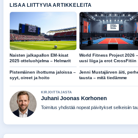
LISAA LIITTYVIA ARTIKKELEITA
Naisten jalkapallon EM-kisat
World Fitness Project 2026 
2025 otteluohjelma – Helmarit
uusi liiga ja erot CrossFitiin
Pistemäinen ihottuma jaloissa –
Jenni Mustajärven äiti, perhe
syyt, oireet ja hoito
tausta – mitä tiedämme
KIRJOITTAJASTA
Juhani Joonas Korhonen
Toimitus yhdistää nopeat päivitykset selkeisiin taus