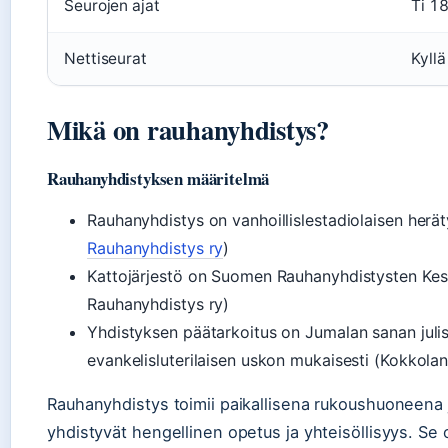
Seurojen ajat
Ti 18
Nettiseurat
Kyllä
Mikä on rauhanyhdistys?
Rauhanyhdistyksen määritelmä
Rauhanyhdistys on vanhoillislestadiolaisen heräty
Rauhanyhdistys ry
)
Kattojärjestö on Suomen Rauhanyhdistysten Kes
Rauhanyhdistys ry)
Yhdistyksen päätarkoitus on Jumalan sanan jul
evankelisluterilaisen uskon mukaisesti (Kokkola
Rauhanyhdistys toimii paikallisena rukoushuoneena
yhdistyvät hengellinen opetus ja yhteisöllisyys. Se 