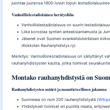
juontaa juurensa 1800-luvun lopun lestadiolaisuutee
Vanhoillislestadiolainen herätysliike
Vanhoillislestadiolaisuus on suurin lestadiolais
Liike korostaa syntien anteeksiantamusta ja Ju
Jäsenet ovat Suomen evankelisluterilaisen kirkon 
(Kokkolan Rauhanyhdistys ry)
Merkitys: Vanhoillislestadiolaisuus on säilyttänyt va
rauhanyhdistysten kautta, jotka toimivat seurakuntie
Montako rauhanyhdistystä on Suom
Rauhanyhdistysten määrä ja maantieteellinen jakauma
Suomessa on noin 200 rauhanyhdistystä (
Wikip
Yhdistykset toimivat eri puolilla maata, erityise