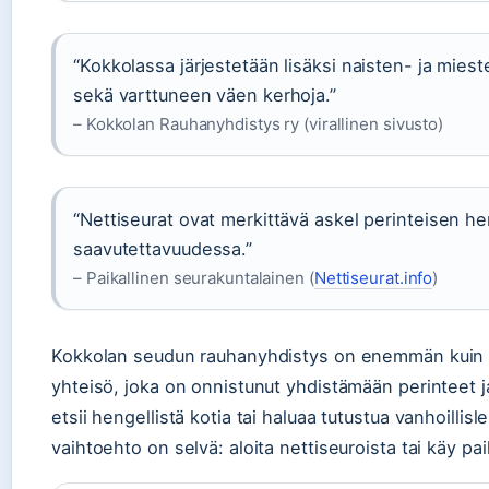
“Kokkolassa järjestetään lisäksi naisten- ja miesten
sekä varttuneen väen kerhoja.”
– Kokkolan Rauhanyhdistys ry (virallinen sivusto)
“Nettiseurat ovat merkittävä askel perinteisen her
saavutettavuudessa.”
– Paikallinen seurakuntalainen (
Nettiseurat.info
)
Kokkolan seudun rauhanyhdistys on enemmän kuin 
yhteisö, joka on onnistunut yhdistämään perinteet ja 
etsii hengellistä kotia tai haluaa tutustua vanhoillis
vaihtoehto on selvä: aloita nettiseuroista tai käy paik