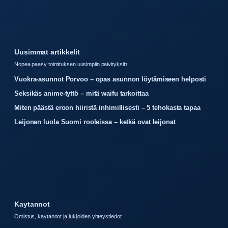
Uusimmat artikkelit
Nopea paasy toimituksen uusimpiin paivityksiin.
Vuokra-asunnot Porvoo – opas asunnon löytämiseen helposti
Seksikäs anime-tyttö – mitä waifu tarkoittaa
Miten päästä eroon hiiristä inhimillisesti – 5 tehokasta tapaa
Leijonan luola Suomi rooleissa – ketkä ovat leijonat
Kaytannot
Omistus, kaytannot ja lukijoiden yhteystiedot.