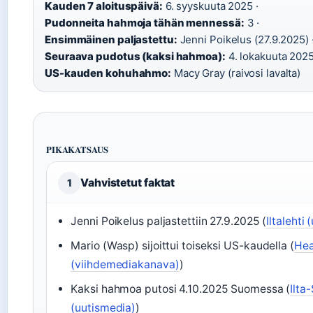
Kauden 7 aloituspäivä:
6. syyskuuta 2025 ·
Pudonneita hahmoja tähän mennessä:
3 ·
Ensimmäinen paljastettu:
Jenni Poikelus (27.9.2025) 
Seuraava pudotus (kaksi hahmoa):
4. lokakuuta 2025
US-kauden kohuhahmo:
Macy Gray (raivosi lavalta)
PIKAKATSAUS
Vahvistetut faktat
1
Jenni Poikelus paljastettiin 27.9.2025 (
Iltalehti
Mario (Wasp) sijoittui toiseksi US-kaudella (
Hea
(viihdemediakanava)
)
Kaksi hahmoa putosi 4.10.2025 Suomessa (
Ilta
(uutismedia)
)