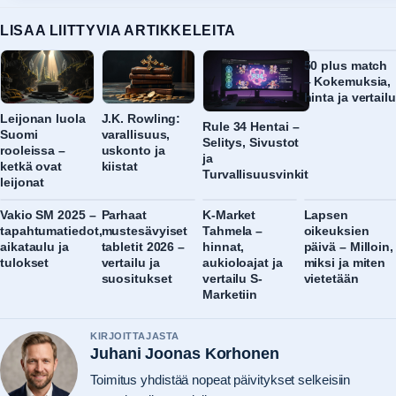
LISAA LIITTYVIA ARTIKKELEITA
50 plus match
– Kokemuksia,
hinta ja vertailu
Leijonan luola
J.K. Rowling:
Rule 34 Hentai –
Suomi
varallisuus,
Selitys, Sivustot
rooleissa –
uskonto ja
ja
ketkä ovat
kiistat
Turvallisuusvinkit
leijonat
Vakio SM 2025 –
Parhaat
K-Market
Lapsen
tapahtumatiedot,
mustesävyiset
Tahmela –
oikeuksien
aikataulu ja
tabletit 2026 –
hinnat,
päivä – Milloin,
tulokset
vertailu ja
aukioloajat ja
miksi ja miten
suositukset
vertailu S-
vietetään
Marketiin
KIRJOITTAJASTA
Juhani Joonas Korhonen
Toimitus yhdistää nopeat päivitykset selkeisiin