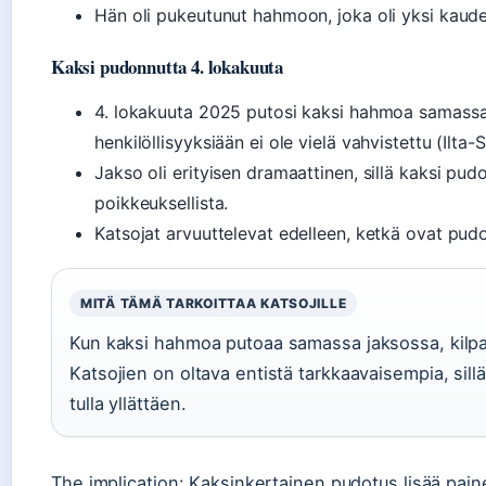
Hän oli pukeutunut hahmoon, joka oli yksi kaud
Kaksi pudonnutta 4. lokakuuta
4. lokakuuta 2025 putosi kaksi hahmoa samassa
henkilöllisyyksiään ei ole vielä vahvistettu (Ilta
Jakso oli erityisen dramaattinen, sillä kaksi pu
poikkeuksellista.
Katsojat arvuuttelevat edelleen, ketkä ovat pud
MITÄ TÄMÄ TARKOITTAA KATSOJILLE
Kun kaksi hahmoa putoaa samassa jaksossa, kilpai
Katsojien on oltava entistä tarkkaavaisempia, sill
tulla yllättäen.
The implication: Kaksinkertainen pudotus lisää painett