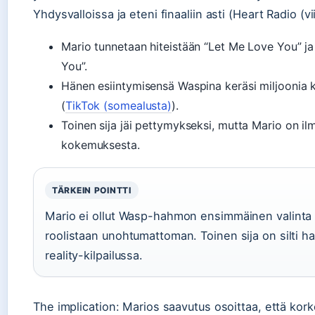
Yhdysvalloissa ja eteni finaaliin asti (Heart Radio (
Mario tunnetaan hiteistään “Let Me Love You” j
You”.
Hänen esiintymisensä Waspina keräsi miljoonia k
(
TikTok (somealusta)
).
Toinen sija jäi pettymykseksi, mutta Mario on ilm
kokemuksesta.
TÄRKEIN POINTTI
Mario ei ollut Wasp-hahmon ensimmäinen valinta 
roolistaan unohtumattoman. Toinen sija on silti h
reality-kilpailussa.
The implication: Marios saavutus osoittaa, että kor