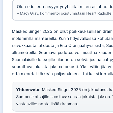
Olen edelleen ärsyyntynyt siitä, miten asiat hoidett
– Macy Gray, kommentoi poistumistaan Heart Radiolle 
Masked Singer 2025 on ollut poikkeuksellisen dram
molemmilla mantereilla. Kun Yhdysvalloissa kohuta
raivokkaasta lähdöstä ja Rita Oran jäähyväisistä, Su
alkumetreillä. Seuraava pudotus voi muuttaa kauden
Suomalaisille katsojille tilanne on selvä: jos haluat p
seurattava jokaista jaksoa tarkasti. Yksi väliin jäänyt
että menetät tärkeän paljastuksen – tai kaksi kerrall
Yhteenveto:
Masked Singer 2025 on jakautunut kah
Suomen katsojille suositus: seuraa jokaista jaksoa.
vastaaville: odota lisää draamaa.