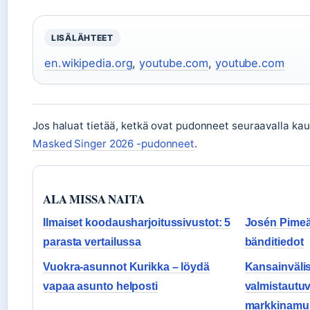
LISÄLÄHTEET
en.wikipedia.org
,
youtube.com
,
youtube.com
Jos haluat tietää, ketkä ovat pudonneet seuraavalla kaud
Masked Singer 2026 -pudonneet
.
ALA MISSA NAITA
Ilmaiset koodausharjoitussivustot: 5
Josén Pimeä 
parasta vertailussa
bänditiedot
Vuokra-asunnot Kurikka – löydä
Kansainvälis
vapaa asunto helposti
valmistautu
markkinamu