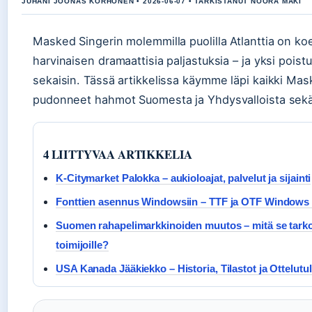
JUHANI JOONAS KORHONEN • 2026-06-07 • TARKISTANUT NOORA MAKI
Masked Singerin molemmilla puolilla Atlanttia on ko
harvinaisen dramaattisia paljastuksia – ja yksi pois
sekaisin. Tässä artikkelissa käymme läpi kaikki M
pudonneet hahmot Suomesta ja Yhdysvalloista sekä ni
4 LIITTYVAA ARTIKKELIA
K-Citymarket Palokka – aukioloajat, palvelut ja sijainti
Fonttien asennus Windowsiin – TTF ja OTF Windows 1
Suomen rahapelimarkkinoiden muutos – mitä se tarkoitt
toimijoille?
USA Kanada Jääkiekko – Historia, Tilastot ja Ottelutu