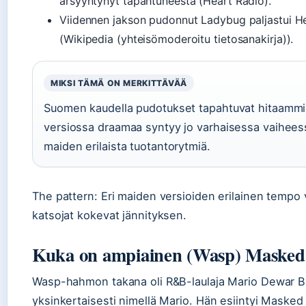
ärsyyntynyt tapahtuneesta (Heart Radio).
Viidennen jakson pudonnut Ladybug paljastui He
(Wikipedia (yhteisömoderoitu tietosanakirja)).
MIKSI TÄMÄ ON MERKITTÄVÄÄ
Suomen kaudella pudotukset tapahtuvat hitaammi
versiossa draamaa syntyy jo varhaisessa vaihees
maiden erilaista tuotantorytmiä.
The pattern: Eri maiden versioiden erilainen tempo 
katsojat kokevat jännityksen.
Kuka on ampiainen (Wasp) Masked 
Wasp-hahmon takana oli R&B-laulaja Mario Dewar Ba
yksinkertaisesti nimellä Mario. Hän esiintyi Masked 