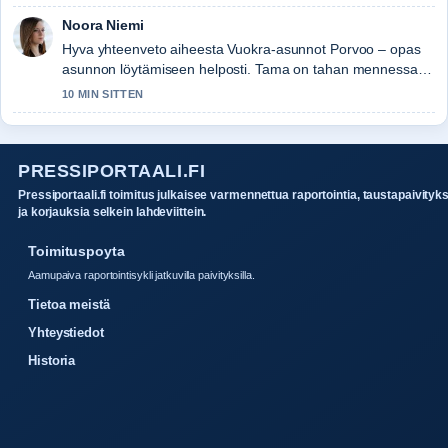
Noora Niemi
Hyva yhteenveto aiheesta Vuokra-asunnot Porvoo – opas
asunnon löytämiseen helposti. Tama on tahan mennessa
selkein kooste tanaan.
10 MIN SITTEN
PRESSIPORTAALI.FI
Pressiportaali.fi toimitus julkaisee varmennettua raportointia, taustapaivityk
ja korjauksia selkein lahdeviittein.
Toimituspoyta
Aamupaiva raportointisykli jatkuvilla paivityksilla.
Tietoa meistä
Yhteystiedot
Historia