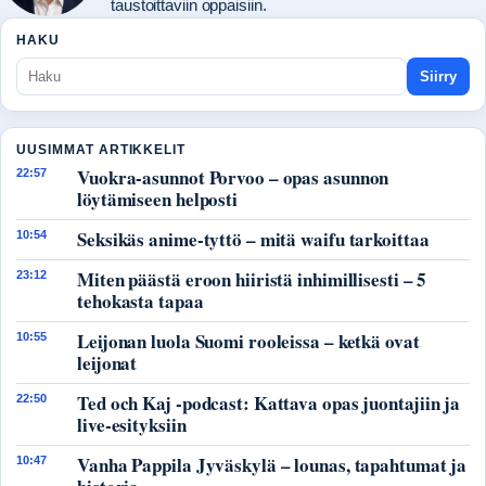
taustoittaviin oppaisiin.
HAKU
Siirry
UUSIMMAT ARTIKKELIT
Vuokra-asunnot Porvoo – opas asunnon
22:57
löytämiseen helposti
Seksikäs anime-tyttö – mitä waifu tarkoittaa
10:54
Miten päästä eroon hiiristä inhimillisesti – 5
23:12
tehokasta tapaa
Leijonan luola Suomi rooleissa – ketkä ovat
10:55
leijonat
Ted och Kaj -podcast: Kattava opas juontajiin ja
22:50
live-esityksiin
Vanha Pappila Jyväskylä – lounas, tapahtumat ja
10:47