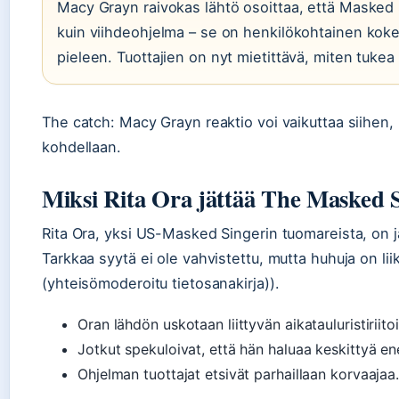
Macy Grayn raivokas lähtö osoittaa, että Maske
kuin viihdeohjelma – se on henkilökohtainen kok
pieleen. Tuottajien on nyt mietittävä, miten tukea 
The catch: Macy Grayn reaktio voi vaikuttaa siihen, mi
kohdellaan.
Miksi Rita Ora jättää The Masked 
Rita Ora, yksi US-Masked Singerin tuomareista, on 
Tarkkaa syytä ei ole vahvistettu, mutta huhuja on lii
(yhteisömoderoitu tietosanakirja)).
Oran lähdön uskotaan liittyvän aikatauluristiriitoi
Jotkut spekuloivat, että hän haluaa keskittyä 
Ohjelman tuottajat etsivät parhaillaan korvaajaa