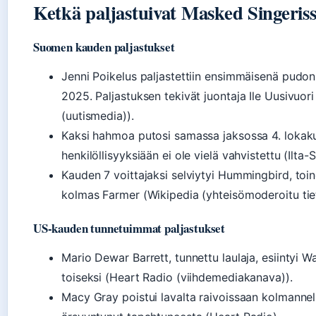
Ketkä paljastuivat Masked Singeris
Suomen kauden paljastukset
Jenni Poikelus paljastettiin ensimmäisenä pudo
2025. Paljastuksen tekivät juontaja Ile Uusivuori ja
(uutismedia)).
Kaksi hahmoa putosi samassa jaksossa 4. lokak
henkilöllisyyksiään ei ole vielä vahvistettu (Ilta
Kauden 7 voittajaksi selviytyi Hummingbird, toin
kolmas Farmer (Wikipedia (yhteisömoderoitu tiet
US-kauden tunnetuimmat paljastukset
Mario Dewar Barrett, tunnettu laulaja, esiintyi W
toiseksi (Heart Radio (viihdemediakanava)).
Macy Gray poistui lavalta raivoissaan kolmannell