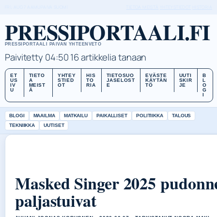
FRI, AUG 7
AAMUPAIVA
SUOMI
TIETOA MEISTÄ
YHTEYSTIEDOT
HISTORIA
PRESSIPORTAALI.FI
PRESSIPORTAALI PAIVAN YHTEENVETO
Paivitetty 04:50
16 artikkelia tanaan
ET
TIETO
YHTEY
HIS
TIETOSUO
EVÄSTE
UUTI
B
US
A
STIED
TO
JASELOST
KÄYTÄN
SKIR
L
IV
MEIST
OT
RIA
E
TÖ
JE
O
U
Ä
G
I
BLOGI
MAAILMA
MATKAILU
PAIKALLISET
POLITIIKKA
TALOUS
TEKNIIKKA
UUTISET
Masked Singer 2025 pudonne
paljastuivat