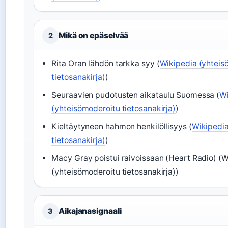
Mikä on epäselvää
2
Rita Oran lähdön tarkka syy (
Wikipedia (yhteis
tietosanakirja)
)
Seuraavien pudotusten aikataulu Suomessa (
Wi
(yhteisömoderoitu tietosanakirja)
)
Kieltäytyneen hahmon henkilöllisyys (
Wikipedia
tietosanakirja)
)
Macy Gray poistui raivoissaan (Heart Radio) (W
(yhteisömoderoitu tietosanakirja))
Aikajanasignaali
3