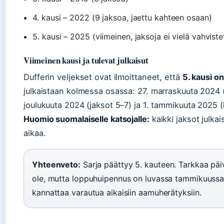
4. kausi – 2022 (9 jaksoa, jaettu kahteen osaan)
5. kausi – 2025 (viimeinen, jaksoja ei vielä vahviste
Viimeinen kausi ja tulevat julkaisut
Dufferin veljekset ovat ilmoittaneet, että
5. kausi o
julkaistaan kolmessa osassa: 27. marraskuuta 2024 
joulukuuta 2024 (jaksot 5–7) ja 1. tammikuuta 2025 
Huomio suomalaiselle katsojalle:
kaikki jaksot julka
aikaa.
Yhteenveto:
Sarja päättyy 5. kauteen. Tarkkaa päivä
ole, mutta loppuhuipennus on luvassa tammikuussa 
kannattaa varautua aikaisiin aamuherätyksiin.