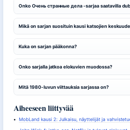
Onko Очень странные дела -sarjaa saatavilla du
Mikä on sarjan suosituin kausi katsojien keskuud
Kuka on sarjan pääkonna?
Onko sarjalla jatkoa elokuvien muodossa?
Mitä 1980-luvun viittauksia sarjassa on?
Aiheeseen liittyvää
MobLand kausi 2: Julkaisu, näyttelijät ja vahvistetu