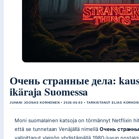
Очень странные дела: kaus
ikäraja Suomessa
JUHANI JOONAS KORHONEN • 2026-06-03 • TARKISTANUT ELIAS KORHO
Moni suomalainen katsoja on törmännyt Netflixin hitt
että se tunnetaan Venäjällä nimellä
Очень странны
valloittanut yleisön yhdistämällä 1980-luvun nostalgi