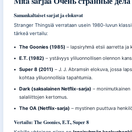
Mitä sarjaa Очень странные дела 
Samankaltaiset sarjat ja elokuvat
Stranger Thingsiä verrataan usein 1980-luvun klass
tärkeä vertailu:
The Goonies (1985)
– lapsiryhmä etsii aarretta ja
E.T. (1982)
– ystävyys yliluonnollisen olennon kanssa
Super 8 (2011)
– J. J. Abramsin elokuva, jossa lap
kohtaa yliluonnollisia tapahtumia.
Dark (saksalainen Netflix-sarja)
– monimutkainen 
salaliittojen kertomus.
The OA (Netflix-sarja)
– mystinen puuttuva henkilö,
Vertailu: The Goonies, E.T., Super 8