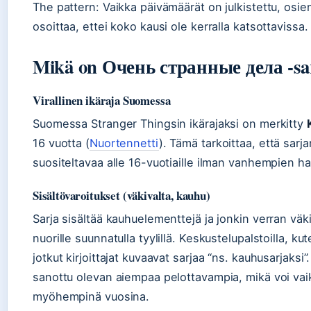
The pattern: Vaikka päivämäärät on julkistettu, osi
osoittaa, ettei koko kausi ole kerralla katsottavissa.
Mikä on Очень странные дела -sar
Virallinen ikäraja Suomessa
Suomessa Stranger Thingsin ikärajaksi on merkitty
16 vuotta (
Nuortennetti
). Tämä tarkoittaa, että sarj
suositeltavaa alle 16-vuotiaille ilman vanhempien ha
Sisältövaroitukset (väkivalta, kauhu)
Sarja sisältää kauhuelementtejä ja jonkin verran väk
nuorille suunnatulla tyylillä. Keskustelupalstoilla, ku
jotkut kirjoittajat kuvaavat sarjaa “ns. kauhusarjak
sanottu olevan aiempaa pelottavampia, mikä voi vai
myöhempinä vuosina.