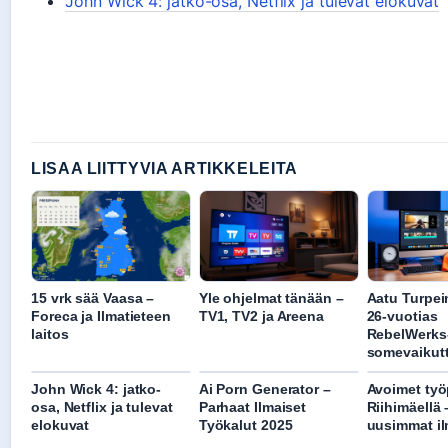
John Wick 4: jatko-osa, Netflix ja tulevat elokuvat
LISAA LIITTYVIA ARTIKKELEITA
15 vrk sää Vaasa –
Yle ohjelmat tänään –
Aatu Turpei
Foreca ja Ilmatieteen
TV1, TV2 ja Areena
26-vuotias
laitos
RebelWerks
somevaikutt
John Wick 4: jatko-
Ai Porn Generator –
Avoimet työ
osa, Netflix ja tulevat
Parhaat Ilmaiset
Riihimäellä 
elokuvat
Työkalut 2025
uusimmat il