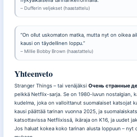
nykyaikaisella tarinankerronnalla.”
– Dufferin veljekset (haastattelu)
“On ollut uskomaton matka, mutta nyt on oikea aik
kausi on täydellinen loppu.”
– Millie Bobby Brown (haastattelu)
Yhteenveto
Stranger Things – tai venäjäksi
Очень странные д
pelkkä Netflix-sarja. Se on 1980-luvun nostalgian, 
kudelma, joka on valloittanut suomalaiset katsojat 
kausi päättää tarinan vuonna 2025, ja suomalaiskatso
katsottavissa Netflixissä, ikäraja on K16, ja uudet ja
Jos haluat kokea koko tarinan alusta loppuun – nyt 