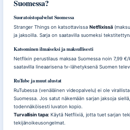
Suomessa?
Suoratoistopalvelut Suomessa
Stranger Things on katsottavissa
Netflixissä
(maksull
ja jaksoilla. Sarja on saatavilla suomeksi tekstitetty
Katsominen ilmaiseksi ja maksullisesti
Netflixin perustilaus maksaa Suomessa noin 7,99 €/kk
saatavilla lineaarisena tv-lähetyksenä Suomen televi
RuTube ja muut alustat
RuTubessa (venäläinen videopalvelu) ei ole virallista
Suomessa. Jos satut näkemään sarjan jaksoja siell
todennäköisesti luvaton kopio.
Turvallisin tapa:
Käytä Netflixiä, jotta tuet sarjan teki
tekijänoikeusongelmat.