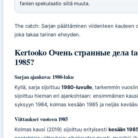
fanien spekulaatio siitä muuta.
The catch: Sarjan päättäminen viidenteen kauteen on
joka takaa tarinan eheyden.
Kertooko Очень странные дела tar
1985?
Sarjan ajankuva: 1980-luku
Kyllä, sarja sijoittuu
1980-luvulle
, tarkemmin vuosii
sijoittuu hieman eri ajankohtaan: ensimmäinen kausi
syksyyn 1984, kolmas kesään 1985 ja neljäs kevää
Viittaukset vuoteen 1985
Kolmas kausi (2019) sijoittuu erityisesti
kesään 198