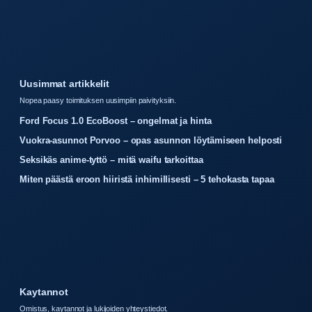
Uusimmat artikkelit
Nopea paasy toimituksen uusimpiin paivityksiin.
Ford Focus 1.0 EcoBoost – ongelmat ja hinta
Vuokra-asunnot Porvoo – opas asunnon löytämiseen helposti
Seksikäs anime-tyttö – mitä waifu tarkoittaa
Miten päästä eroon hiiristä inhimillisesti – 5 tehokasta tapaa
Kaytannot
Omistus, kaytannot ja lukijoiden yhteystiedot.