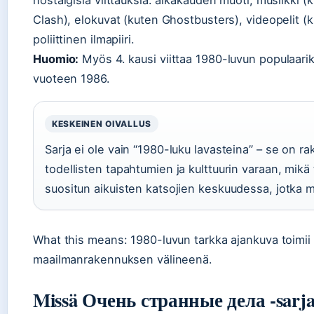
nostalgisia viittauksia: aikakauden muoti, musiikki (
Clash), elokuvat (kuten Ghostbusters), videopelit (k
poliittinen ilmapiiri.
Huomio:
Myös 4. kausi viittaa 1980-luvun populaarikul
vuoteen 1986.
KESKEINEN OIVALLUS
Sarja ei ole vain “1980-luku lavasteina” – se on 
todellisten tapahtumien ja kulttuurin varaan, mikä 
suositun aikuisten katsojien keskuudessa, jotka m
What this means: 1980-luvun tarkka ajankuva toimii
maailmanrakennuksen välineenä.
Missä Очень странные дела -sarjaa