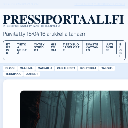
FRI, AUG 7
PAIVAPAIVA
SUOMI
TIETOA MEISTÄ
YHTEYSTIEDOT
HISTORIA
PRESSIPORTAALI.FI
PRESSIPORTAALI PAIVAN YHTEENVETO
Paivitetty 15:04
16 artikkelia tanaan
ET
TIETO
YHTEY
HIS
TIETOSUO
EVÄSTE
UUTI
B
US
A
STIED
TO
JASELOST
KÄYTÄN
SKIR
L
IV
MEIST
OT
RIA
E
TÖ
JE
O
U
Ä
G
I
BLOGI
MAAILMA
MATKAILU
PAIKALLISET
POLITIIKKA
TALOUS
TEKNIIKKA
UUTISET