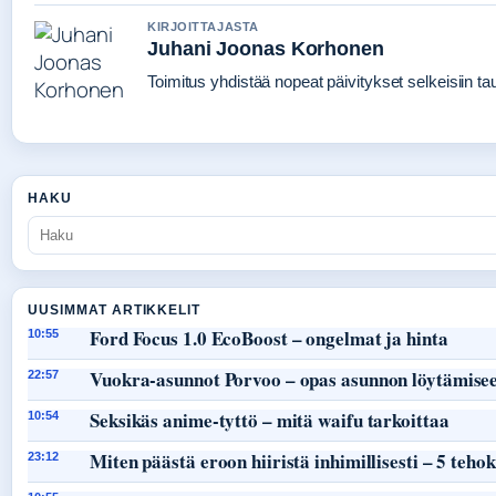
KIRJOITTAJASTA
Juhani Joonas Korhonen
Toimitus yhdistää nopeat päivitykset selkeisiin taus
HAKU
UUSIMMAT ARTIKKELIT
Ford Focus 1.0 EcoBoost – ongelmat ja hinta
10:55
Vuokra-asunnot Porvoo – opas asunnon löytämisee
22:57
Seksikäs anime-tyttö – mitä waifu tarkoittaa
10:54
Miten päästä eroon hiiristä inhimillisesti – 5 teho
23:12