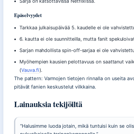
Sarja on katsottavissa Netflixissä.
Epäselvyydet
Tarkkaa julkaisupäivää 5. kaudelle ei ole vahvistett
6. kautta ei ole suunnitteilla, mutta fanit spekuloivat
Sarjan mahdollista spin-off-sarjaa ei ole vahvistettu
Myöhempien kausien pelottavuus on saattanut vaik
(
Vauva.fi
).
The pattern: Varmojen tietojen rinnalla on useita av
pitävät fanien keskustelut vilkkaina.
Lainauksia tekijöiltä
“Halusimme luoda jotain, mikä tuntuisi kuin se olis