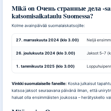
Mikä on Очень странные дела -sa
katsomisaikataulu Suomessa?
Kolme avainpäivää suomalaiskatsojille:
27. marraskuuta 2024 (klo 3.00)
Neljä ensimmä
26. joulukuuta 2024 (klo 3.00)
Jaksot 5–7 (
1. tammikuuta 2025 (klo 3.00)
Loppuhuipennu
Vinkki suomalaiselle faneille:
Koska julkaisut tapahtuv
katsoa jaksot seuraavana päivänä ilman, että uniryt
haluat olla ensimmäisten joukossa – herätyskello val