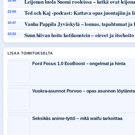
Leijonan luola Suomi rooleissa – ketkä ovat leijon
10:55
Ted och Kaj -podcast: Kattava opas juontajiin ja li
22:50
Vanha Pappila Jyväskylä – lounas, tapahtumat ja 
10:47
Suun hiivan hoito kotikonstein – oireet ja itsehoito
22:52
LISAA TOIMITUKSELTA
Ford Focus 1.0 EcoBoost – ongelmat ja hinta
Vuokra-asunnot Porvoo – opas asunnon löytämis
Seksikäs anime-tyttö – mitä waifu tarkoittaa