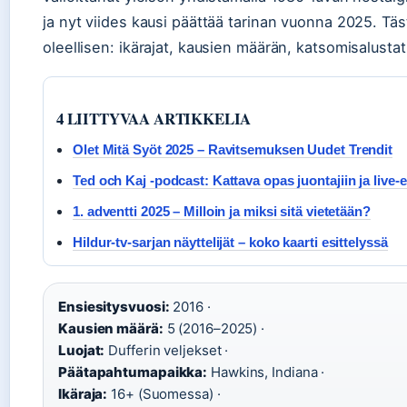
ja nyt viides kausi päättää tarinan vuonna 2025. Tä
oleellisen: ikärajat, kausien määrän, katsomisalusta
4 LIITTYVAA ARTIKKELIA
Olet Mitä Syöt 2025 – Ravitsemuksen Uudet Trendit
Ted och Kaj -podcast: Kattava opas juontajiin ja live-e
1. adventti 2025 – Milloin ja miksi sitä vietetään?
Hildur-tv-sarjan näyttelijät – koko kaarti esittelyssä
Ensiesitysvuosi:
2016 ·
Kausien määrä:
5 (2016–2025) ·
Luojat:
Dufferin veljekset ·
Päätapahtumapaikka:
Hawkins, Indiana ·
Ikäraja:
16+ (Suomessa) ·