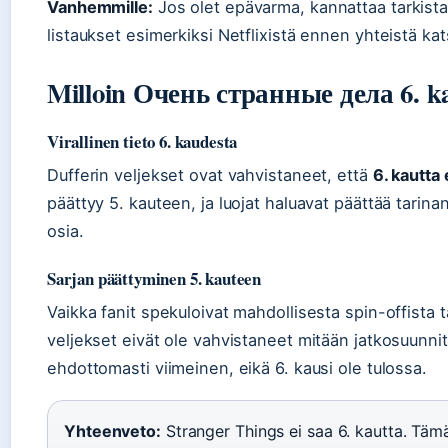
Vanhemmille:
Jos olet epävarma, kannattaa tarkista
listaukset esimerkiksi Netflixistä ennen yhteistä kat
Milloin Очень странные дела 6. ka
Virallinen tieto 6. kaudesta
Dufferin veljekset ovat vahvistaneet, että
6. kautta 
päättyy 5. kauteen, ja luojat haluavat päättää tarinan 
osia.
Sarjan päättyminen 5. kauteen
Vaikka fanit spekuloivat mahdollisesta spin-offista t
veljekset eivät ole vahvistaneet mitään jatkosuunnit
ehdottomasti viimeinen, eikä 6. kausi ole tulossa.
Yhteenveto:
Stranger Things ei saa 6. kautta. Tämä