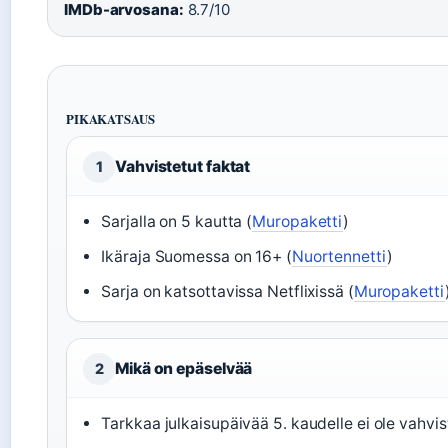
IMDb-arvosana:
8.7/10
PIKAKATSAUS
Vahvistetut faktat
1
Sarjalla on 5 kautta (
Muropaketti
)
Ikäraja Suomessa on 16+ (
Nuortennetti
)
Sarja on katsottavissa Netflixissä (
Muropaketti
Mikä on epäselvää
2
Tarkkaa julkaisupäivää 5. kaudelle ei ole vahvis