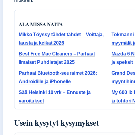
mukaan.
ALA MISSA NAITA
Mikko Töyssy tähdet tähdet – Voittaja,
Tokmanni 
tausta ja keikat 2026
myymälä ja
Best Free Mac Cleaners – Parhaat
Mazda 6 Ne
Ilmaiset Puhdistajat 2025
ja speksit
Parhaat Bluetooth-seuraimet 2026:
Grand Desi
Androidille ja iPhonelle
myyntihin
Sää Helsinki 10 vrk – Ennuste ja
My 600 lb 
varoitukset
ja tohtori
Usein kysytyt kysymykset