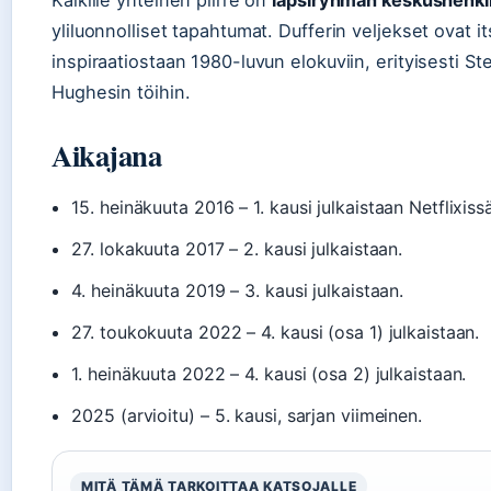
Kaikille yhteinen piirre on
lapsiryhmän keskushenki
yliluonnolliset tapahtumat. Dufferin veljekset ovat i
inspiraatiostaan 1980-luvun elokuviin, erityisesti S
Hughesin töihin.
Aikajana
15. heinäkuuta 2016
– 1. kausi julkaistaan Netflixiss
27. lokakuuta 2017
– 2. kausi julkaistaan.
4. heinäkuuta 2019
– 3. kausi julkaistaan.
27. toukokuuta 2022
– 4. kausi (osa 1) julkaistaan.
1. heinäkuuta 2022
– 4. kausi (osa 2) julkaistaan.
2025 (arvioitu)
– 5. kausi, sarjan viimeinen.
MITÄ TÄMÄ TARKOITTAA KATSOJALLE