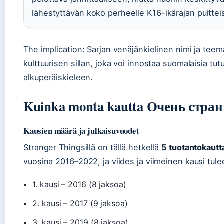
lähestyttävän koko perheelle K16-ikärajan puittei
The implication: Sarjan venäjänkielinen nimi ja tee
kulttuurisen sillan, joka voi innostaa suomalaisia t
alkuperäiskieleen.
Kuinka monta kautta Очень стран
Kausien määrä ja julkaisuvuodet
Stranger Thingsillä on tällä hetkellä
5 tuotantokautt
vuosina 2016–2022, ja viides ja viimeinen kausi tul
1. kausi – 2016 (8 jaksoa)
2. kausi – 2017 (9 jaksoa)
3. kausi – 2019 (8 jaksoa)