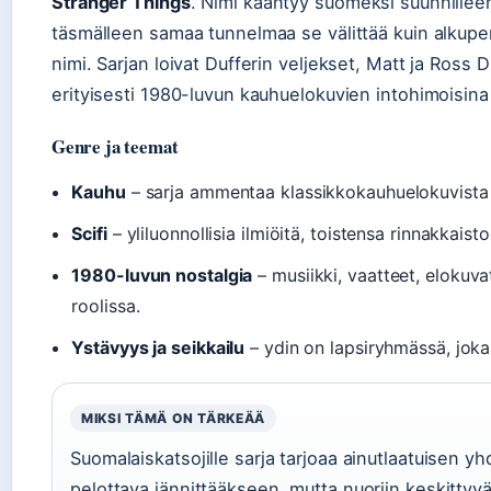
Stranger Things
. Nimi kääntyy suomeksi suunnilleen “
täsmälleen samaa tunnelmaa se välittää kuin alkupe
nimi. Sarjan loivat Dufferin veljekset, Matt ja Ross 
erityisesti 1980-luvun kauhuelokuvien intohimoisina
Genre ja teemat
Kauhu
– sarja ammentaa klassikkokauhuelokuvist
Scifi
– yliluonnollisia ilmiöitä, toistensa rinnakkais
1980-luvun nostalgia
– musiikki, vaatteet, elokuva
roolissa.
Ystävyys ja seikkailu
– ydin on lapsiryhmässä, joka
MIKSI TÄMÄ ON TÄRKEÄÄ
Suomalaiskatsojille sarja tarjoaa ainutlaatuisen y
pelottava jännittääkseen, mutta nuoriin keskittyvä 