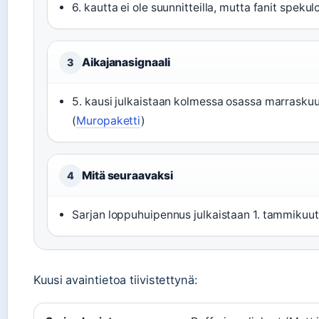
6. kautta ei ole suunnitteilla, mutta fanit spekul
Aikajanasignaali
3
5. kausi julkaistaan kolmessa osassa marrask
(
Muropaketti
)
Mitä seuraavaksi
4
Sarjan loppuhuipennus julkaistaan 1. tammikuu
Kuusi avaintietoa tiivistettynä: