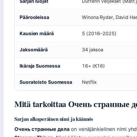
Sarjan luojat
Dufferin veljekset (Matt 
Päärooleissa
Winona Ryder, David Har
Kausien määrä
5 (2016–2025)
Jaksomäärä
34 jaksoa
Ikäraja Suomessa
16+ (K16)
Suoratoisto Suomessa
Netflix
Mitä tarkoittaa Очень странные д
Sarjan alkuperäinen nimi ja käännös
Очень странные дела
on venäjänkielinen nimi yhdys