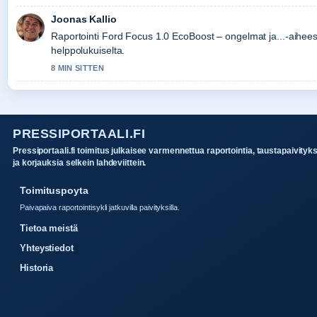
Joonas Kallio
Raportointi Ford Focus 1.0 EcoBoost – ongelmat ja...-aiheest
helppolukuiselta.
8 MIN SITTEN
PRESSIPORTAALI.FI
Pressiportaali.fi toimitus julkaisee varmennettua raportointia, taustapaivityk
ja korjauksia selkein lahdeviittein.
Toimituspoyta
Paivapaiva raportointisykli jatkuvilla paivityksilla.
Tietoa meistä
Yhteystiedot
Historia