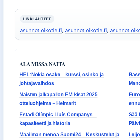
LISÄLÄHTEET
asunnot.oikotie.fi
,
asunnot.oikotie.fi
,
asunnot.oiko
ALA MISSA NAITA
HEL:Nokia osake – kurssi, osinko ja
Bassl
johtajavaihdos
Manc
Naisten jalkapallon EM-kisat 2025
Euro
otteluohjelma – Helmarit
ennu
Estadi Olímpic Lluís Companys –
Sää 
kapasiteetti ja historia
Päivi
Maailman menoa Suomi24 – Keskustelut ja
Leij