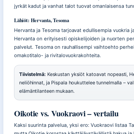
jyrkät kadut ja vanhat talot tuovat omanlaisensa tu
Lähiöt: Hervanta, Tesoma
Hervanta ja Tesoma tarjoavat edullisempia vuokria j
Hervanta on erityisesti opiskelijoiden ja nuorten pe
palvelut. Tesoma on rauhallisempi vaihtoehto perheill
omakotitalo- ja rivitalovuokrakohteita.
Tiivistelmä:
Keskustan yksiöt katoavat nopeasti, H
neliöhinnat, ja Pispala houkuttelee tunnelmalla – va
elämäntilanteen mukaan.
Oikotie vs. Vuokraovi – vertailu
Kaksi suurinta palvelua, yksi ero: Vuokraovi lista
mutta Oikotie korostaa käyttäjäystävällistä hakua ja 