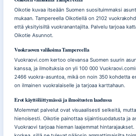
Oikotie kuvaa itseään Suomen suosituimmaksi asunto
mukaan. Tampereella Oikotiellä on 2102 vuokrakohdetta
että yksityisiltä vuokranantajilta. Palvelu tarjoaa k
Oikotie Asunnot.
Vuokraoven valikoima Tampereella
Vuokraovi.com kertoo olevansa Suomen suurin asun
kanssa, ja ilmoituksia on yli 100 000 Vuokraovi.com
2466 vuokra-asuntoa, mikä on noin 350 kohdetta e
on ilmainen vuokralaiselle ja tarjoaa karttahaun.
Erot käyttöliittymässä ja ilmoitusten laadussa
Molemmat palvelut ovat visuaalisesti selkeitä, mutt
hienoisesti. Oikotie painottaa sijaintisuodatusta ja
Vuokraovi tarjoaa hieman laajemmat hintarajaukset.
korkea, sillä ne tulevat pääosin ammattimaisilta toimi