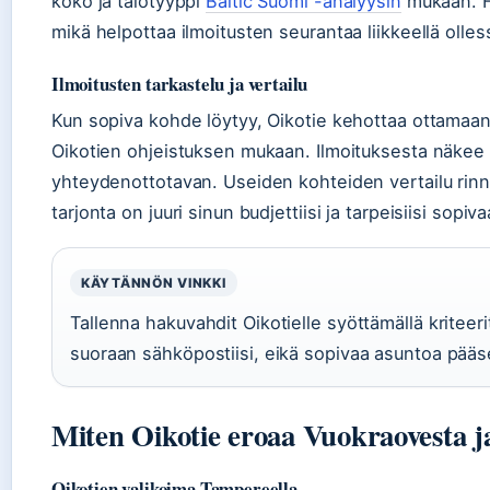
koko ja talotyyppi
Baltic Suomi -analyysin
mukaan. Ha
mikä helpottaa ilmoitusten seurantaa liikkeellä olles
Ilmoitusten tarkastelu ja vertailu
Kun sopiva kohde löytyy, Oikotie kehottaa ottamaan
Oikotien ohjeistuksen mukaan. Ilmoituksesta näkee 
yhteydenottotavan. Useiden kohteiden vertailu rin
tarjonta on juuri sinun budjettiisi ja tarpeisiisi sopiva
KÄYTÄNNÖN VINKKI
Tallenna hakuvahdit Oikotielle syöttämällä kriteerit
suoraan sähköpostiisi, eikä sopivaa asuntoa pääs
Miten Oikotie eroaa Vuokraovesta ja
Oikotien valikoima Tampereella