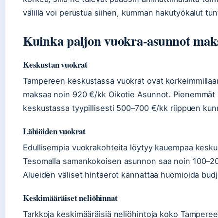
välillä voi perustua siihen, kumman hakutyökalut tun
Kuinka paljon vuokra-asunnot mak
Keskustan vuokrat
Tampereen keskustassa vuokrat ovat korkeimmillaa
maksaa noin 920 €/kk Oikotie Asunnot. Pienemmät 
keskustassa tyypillisesti 500–700 €/kk riippuen kunn
Lähiöiden vuokrat
Edullisempia vuokrakohteita löytyy kauempaa kesku
Tesomalla samankokoisen asunnon saa noin 100–20
Alueiden väliset hintaerot kannattaa huomioida budje
Keskimääräiset neliöhinnat
Tarkkoja keskimääräisiä neliöhintoja koko Tampereel