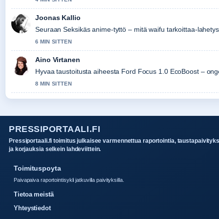
Joonas Kallio
Seuraan Seksikäs anime-tyttö – mitä waifu tarkoittaa-lahetyst
6 MIN SITTEN
Aino Virtanen
Hyvaa taustoitusta aiheesta Ford Focus 1.0 EcoBoost – ongel
8 MIN SITTEN
PRESSIPORTAALI.FI
Pressiportaali.fi toimitus julkaisee varmennettua raportointia, taustapaivityk
ja korjauksia selkein lahdeviittein.
Toimituspoyta
Paivapaiva raportointisykli jatkuvilla paivityksilla.
Tietoa meistä
Yhteystiedot