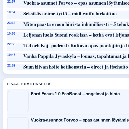
Vuokra-asunnot Porvoo – opas asunnon löytämisee
22:57
Seksikäs anime-tyttö – mitä waifu tarkoittaa
10:54
Miten päästä eroon hiiristä inhimillisesti – 5 teho
23:12
Leijonan luola Suomi rooleissa – ketkä ovat leijon
10:55
Ted och Kaj -podcast: Kattava opas juontajiin ja li
22:50
Vanha Pappila Jyväskylä – lounas, tapahtumat ja 
10:47
Suun hiivan hoito kotikonstein – oireet ja itsehoito
22:52
LISAA TOIMITUKSELTA
Ford Focus 1.0 EcoBoost – ongelmat ja hinta
Vuokra-asunnot Porvoo – opas asunnon löytämis