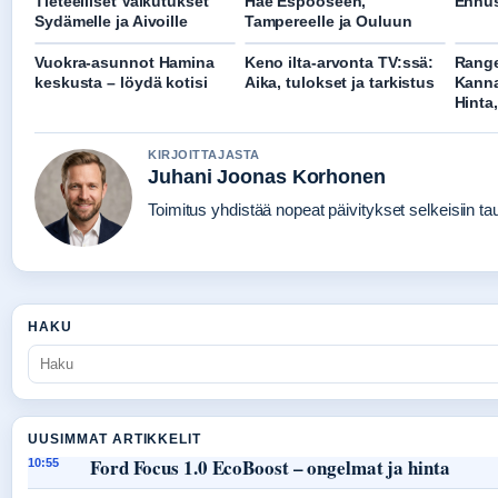
Tieteelliset Vaikutukset
Hae Espooseen,
Ennus
Sydämelle ja Aivoille
Tampereelle ja Ouluun
Vuokra-asunnot Hamina
Keno ilta-arvonta TV:ssä:
Range
keskusta – löydä kotisi
Aika, tulokset ja tarkistus
Kanna
Hinta,
KIRJOITTAJASTA
Juhani Joonas Korhonen
Toimitus yhdistää nopeat päivitykset selkeisiin taus
HAKU
UUSIMMAT ARTIKKELIT
Ford Focus 1.0 EcoBoost – ongelmat ja hinta
10:55