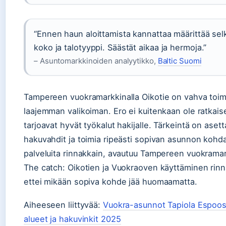
“Ennen haun aloittamista kannattaa määrittää selke
koko ja talotyyppi. Säästät aikaa ja hermoja.”
– Asuntomarkkinoiden analyytikko,
Baltic Suomi
Tampereen vuokramarkkinalla Oikotie on vahva toimij
laajemman valikoiman. Ero ei kuitenkaan ole ratkais
tarjoavat hyvät työkalut hakijalle. Tärkeintä on asett
hakuvahdit ja toimia ripeästi sopivan asunnon kohdal
palveluita rinnakkain, avautuu Tampereen vuokramark
The catch: Oikotien ja Vuokraoven käyttäminen rinn
ettei mikään sopiva kohde jää huomaamatta.
Aiheeseen liittyvää:
Vuokra-asunnot Tapiola Espoo
alueet ja hakuvinkit 2025