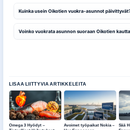
Kuinka usein Oikotien vuokra-asunnot päivittyvät
Voinko vuokrata asunnon suoraan Oikotien kautt
LISAA LIITTYVIA ARTIKKELEITA
Omega 3 Hyödyt –
Avoimet työpaikat Nokia –
Sää H