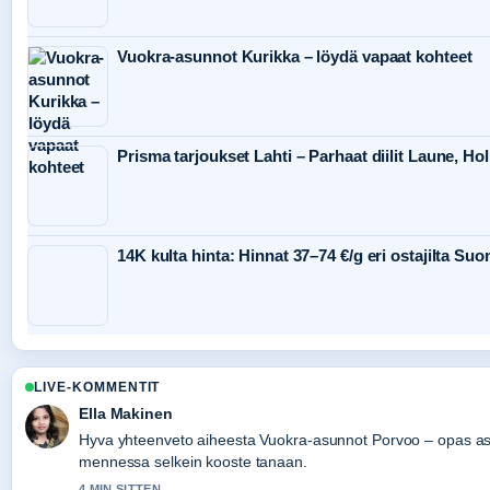
Vuokra-asunnot Kurikka – löydä vapaat kohteet
Prisma tarjoukset Lahti – Parhaat diilit Laune, Ho
14K kulta hinta: Hinnat 37–74 €/g eri ostajilta Su
LIVE-KOMMENTIT
Ella Makinen
Hyva yhteenveto aiheesta Vuokra-asunnot Porvoo – opas as
mennessa selkein kooste tanaan.
4 MIN SITTEN