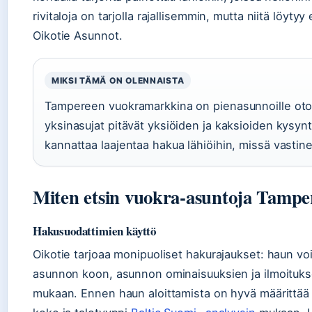
rivitaloja on tarjolla rajallisemmin, mutta niitä löyty
Oikotie Asunnot.
MIKSI TÄMÄ ON OLENNAISTA
Tampereen vuokramarkkina on pienasunnoille otolli
yksinasujat pitävät yksiöiden ja kaksioiden kysyn
kannattaa laajentaa hakua lähiöihin, missä vastine
Miten etsin vuokra-asuntoja Tamper
Hakusuodattimien käyttö
Oikotie tarjoaa monipuoliset hakurajaukset: haun voi 
asunnon koon, asunnon ominaisuuksien ja ilmoituks
mukaan. Ennen haun aloittamista on hyvä määrittää ta