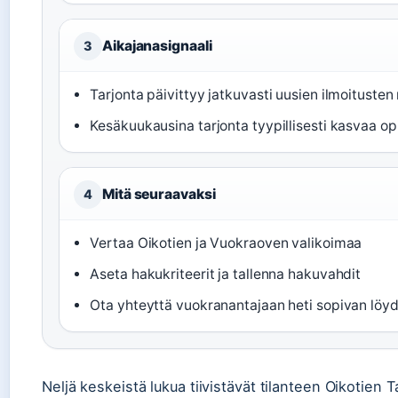
Aikajanasignaali
3
Tarjonta päivittyy jatkuvasti uusien ilmoituste
Kesäkuukausina tarjonta tyypillisesti kasvaa op
Mitä seuraavaksi
4
Vertaa Oikotien ja Vuokraoven valikoimaa
Aseta hakukriteerit ja tallenna hakuvahdit
Ota yhteyttä vuokranantajaan heti sopivan löy
Neljä keskeistä lukua tiivistävät tilanteen Oikotie