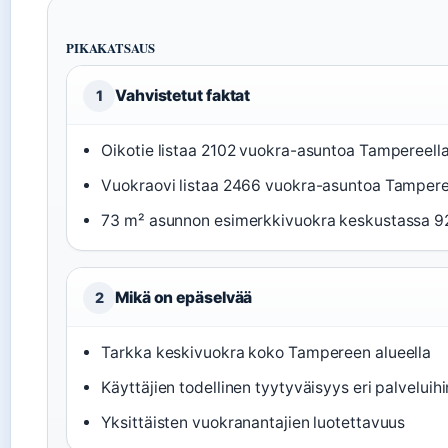
PIKAKATSAUS
Vahvistetut faktat
1
Oikotie listaa 2102 vuokra-asuntoa Tampereella
Vuokraovi listaa 2466 vuokra-asuntoa Tamperee
73 m² asunnon esimerkkivuokra keskustassa 92
Mikä on epäselvää
2
Tarkka keskivuokra koko Tampereen alueella
Käyttäjien todellinen tyytyväisyys eri palveluihi
Yksittäisten vuokranantajien luotettavuus