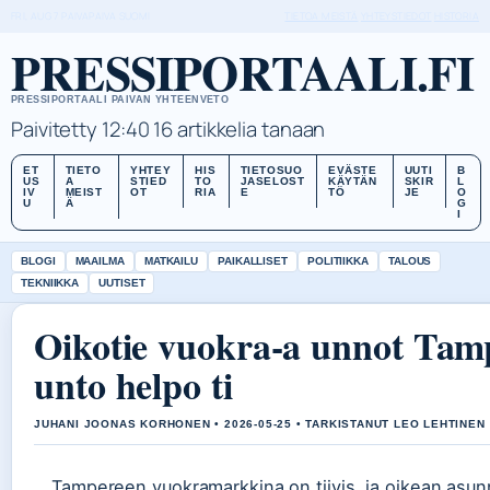
FRI, AUG 7
PAIVAPAIVA
SUOMI
TIETOA MEISTÄ
YHTEYSTIEDOT
HISTORIA
PRESSIPORTAALI.FI
PRESSIPORTAALI PAIVAN YHTEENVETO
Paivitetty 12:40
16 artikkelia tanaan
ET
TIETO
YHTEY
HIS
TIETOSUO
EVÄSTE
UUTI
B
US
A
STIED
TO
JASELOST
KÄYTÄN
SKIR
L
IV
MEIST
OT
RIA
E
TÖ
JE
O
U
Ä
G
I
BLOGI
MAAILMA
MATKAILU
PAIKALLISET
POLITIIKKA
TALOUS
TEKNIIKKA
UUTISET
Oikotie vuokra-a unnot Tam
unto helpo ti
JUHANI JOONAS KORHONEN • 2026-05-25 • TARKISTANUT LEO LEHTINEN
Tampereen vuokramarkkina on tiivis, ja oikean asun