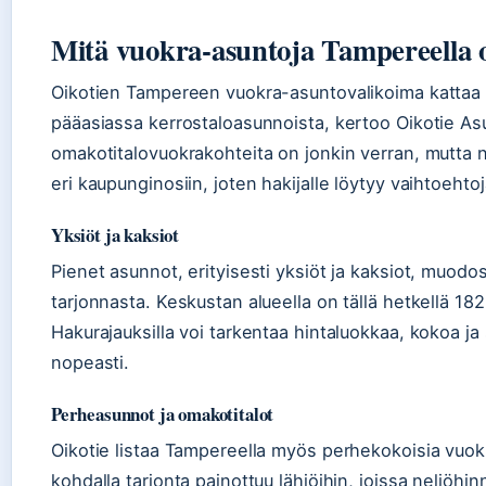
Mitä vuokra-asuntoja Tampereella o
Oikotien Tampereen vuokra-asuntovalikoima kattaa y
pääasiassa kerrostaloasunnoista, kertoo Oikotie Asu
omakotitalovuokrakohteita on jonkin verran, mutta n
eri kaupunginosiin, joten hakijalle löytyy vaihtoehto
Yksiöt ja kaksiot
Pienet asunnot, erityisesti yksiöt ja kaksiot, muo
tarjonnasta. Keskustan alueella on tällä hetkellä 1
Hakurajauksilla voi tarkentaa hintaluokkaa, kokoa ja s
nopeasti.
Perheasunnot ja omakotitalot
Oikotie listaa Tampereella myös perhekokoisia vuok
kohdalla tarjonta painottuu lähiöihin, joissa neliöhi