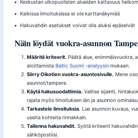
Keskustan ulkopuolisten alueiden kattavuus heikom
Kaikissa ilmoituksissa ei ole karttanäkymää
Hakuvahdin asetukset voivat olla aluksi epäselvät
Näin löydät vuokra-asunnon Tamper
Määritä kriteerit.
Päätä alue, enimmäisvuokra, a
aloittamista
Baltic Suomi -analyysin
mukaan.
Siirry Oikotien vuokra-asuntosivulle.
Mene osoit
asunnot/tampere.
Käytä hakusuodattimia.
Valitse sijainti, hintalu
rajata myös ilmoituksen iän ja asunnon ominais
Tarkastele ilmoituksia.
Lue asunnon kuvaus, vuo
useita kohteita rinnakkain.
Tallenna hakuvahdit.
Syötä kriteerit hakuvahdin 
sähköpostiisi.