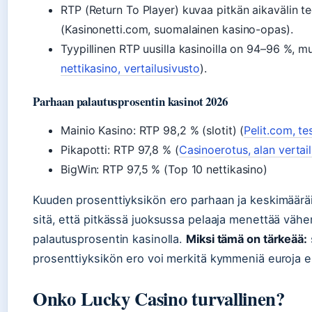
RTP (Return To Player) kuvaa pitkän aikavälin te
(Kasinonetti.com, suomalainen kasino-opas).
Tyypillinen RTP uusilla kasinoilla on 94–96 %, mut
nettikasino, vertailusivusto
).
Parhaan palautusprosentin kasinot 2026
Mainio Kasino: RTP 98,2 % (slotit) (
Pelit.com, te
Pikapotti: RTP 97,8 % (
Casinoerotus, alan vertai
BigWin: RTP 97,5 % (Top 10 nettikasino)
Kuuden prosenttiyksikön ero parhaan ja keskimääräi
sitä, että pitkässä juoksussa pelaaja menettää v
palautusprosentin kasinolla.
Miksi tämä on tärkeää:
prosenttiyksikön ero voi merkitä kymmeniä euroja 
Onko Lucky Casino turvallinen?