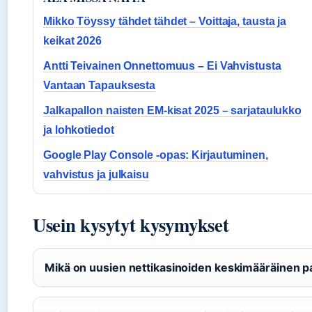
Mikko Töyssy tähdet tähdet – Voittaja, tausta ja
keikat 2026
Antti Teivainen Onnettomuus – Ei Vahvistusta
Vantaan Tapauksesta
Jalkapallon naisten EM-kisat 2025 – sarjataulukko
ja lohkotiedot
Google Play Console -opas: Kirjautuminen,
vahvistus ja julkaisu
Usein kysytyt kysymykset
Mikä on uusien nettikasinoiden keskimääräinen p