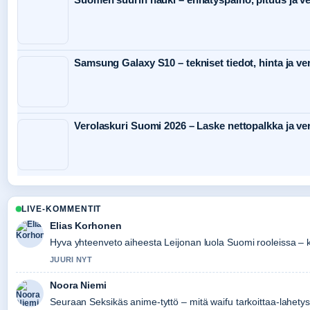
Samsung Galaxy S10 – tekniset tiedot, hinta ja ver
Verolaskuri Suomi 2026 – Laske nettopalkka ja ver
LIVE-KOMMENTIT
Elias Korhonen
Hyva yhteenveto aiheesta Leijonan luola Suomi rooleissa – 
JUURI NYT
Noora Niemi
Seuraan Seksikäs anime-tyttö – mitä waifu tarkoittaa-lahetyst