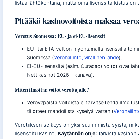
listaa lähtökohtana, mutta oma lisenssitarkistus on s
Pitääkö kasinovoitoista maksaa vero
Verotus Suomessa: EU- ja ei-EU-lisenssit
EU- tai ETA-valtion myöntämällä lisenssillä toimi
Suomessa (
Verohallinto, virallinen lähde
).
Ei-EU-lisenssillä (esim. Curacao) voitot ovat lä
Nettikasinot 2026 – kanava).
Miten ilmoitan voitot verottajalle?
Verovapaista voitoista ei tarvitse tehdä ilmoitus
tiliotteet mahdollista kyselyä varten (
Verohallint
Verotuksen selkeys on yksi suurimmista syistä, miks
lisensoitu kasino.
Käytännön ohje:
tarkista kasinon 