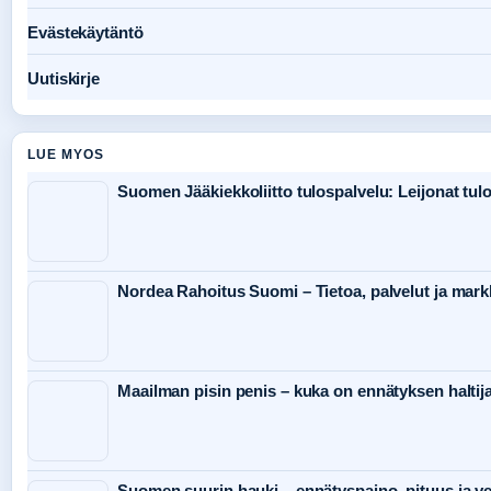
Evästekäytäntö
Uutiskirje
LUE MYOS
Suomen Jääkiekkoliitto tulospalvelu: Leijonat tulo
Nordea Rahoitus Suomi – Tietoa, palvelut ja mar
Maailman pisin penis – kuka on ennätyksen haltij
Suomen suurin hauki – ennätyspaino, pituus ja ve