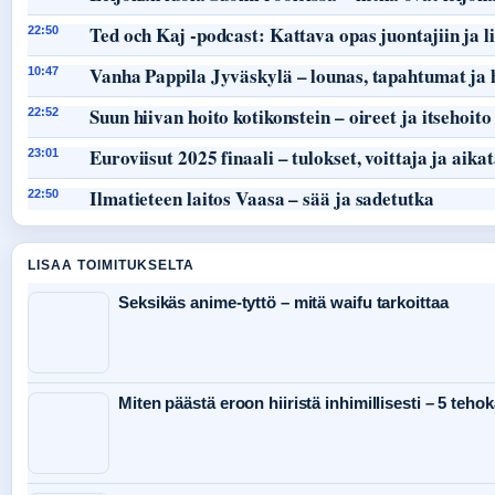
Ted och Kaj -podcast: Kattava opas juontajiin ja li
22:50
Vanha Pappila Jyväskylä – lounas, tapahtumat ja 
10:47
Suun hiivan hoito kotikonstein – oireet ja itsehoito
22:52
Euroviisut 2025 finaali – tulokset, voittaja ja aika
23:01
Ilmatieteen laitos Vaasa – sää ja sadetutka
22:50
LISAA TOIMITUKSELTA
Seksikäs anime-tyttö – mitä waifu tarkoittaa
Miten päästä eroon hiiristä inhimillisesti – 5 teho