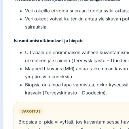
Verikokeilla ei voida suoraan todeta sylkirauha
Verikokeet voivat kuitenkin antaa yleiskuvan pot
sairauksia.
Kuvantamistutkimukset ja biopsia
Ultraääni on ensimmäisen vaiheen kuvantamisme
rakenteen ja sijainnin (Terveyskirjasto – Duodec
Magneettikuvaus (MRI) antaa tarkemman kuvan 
ympäröiviin kudoksiin.
Biopsia on ainoa tapa varmistaa, onko kyseessä
kasvain (Terveyskirjasto – Duodecim).
VAROITUS
Biopsiaa ei pidä viivyttää, jos kuvantamisessa ha