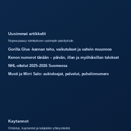
Uusimmat artikkelit
Nopea paasy toimituksen uusimpiin paivityksiin.
Gorilla Glue -kannan teho, vaikutukset ja vahvin muunnos
Kenon numerot tänään – päivän, illan ja myöhäisillan tulokset
NHL-ottelut 2025–2026 Suomessa
Musti ja Mirri Salo: aukioloajat, palvelut, puhelinnumero
Kaytannot
Omistus, kaytannot ja lukijoiden yhteystiedot.