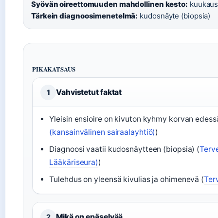
Syövän oireettomuuden mahdollinen kesto:
kuukausi
Tärkein diagnoosimenetelmä:
kudosnäyte (biopsia)
PIKAKATSAUS
Vahvistetut faktat
1
Yleisin ensioire on kivuton kyhmy korvan edessä 
(kansainvälinen sairaalayhtiö)
)
Diagnoosi vaatii kudosnäytteen (biopsia) (
Terv
Lääkäriseura)
)
Tulehdus on yleensä kivulias ja ohimenevä (
Ter
Mikä on epäselvää
2