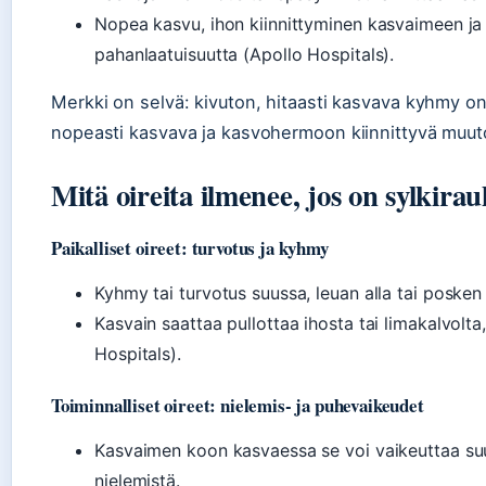
Nopea kasvu, ihon kiinnittyminen kasvaimeen ja
pahanlaatuisuutta (Apollo Hospitals).
Merkki on selvä: kivuton, hitaasti kasvava kyhmy o
nopeasti kasvava ja kasvohermoon kiinnittyvä muutos 
Mitä oireita ilmenee, jos on sylkira
Paikalliset oireet: turvotus ja kyhmy
Kyhmy tai turvotus suussa, leuan alla tai posken 
Kasvain saattaa pullottaa ihosta tai limakalvolta
Hospitals).
Toiminnalliset oireet: nielemis- ja puhevaikeudet
Kasvaimen koon kasvaessa se voi vaikeuttaa suun
nielemistä.