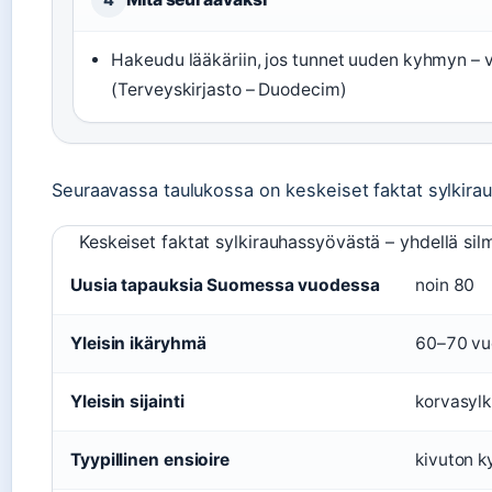
Hakeudu lääkäriin, jos tunnet uuden kyhmyn – 
(Terveyskirjasto – Duodecim)
Seuraavassa taulukossa on keskeiset faktat sylkira
Keskeiset faktat sylkirauhassyövästä – yhdellä sil
Uusia tapauksia Suomessa vuodessa
noin 80
Yleisin ikäryhmä
60–70 vu
Yleisin sijainti
korvasyl
Tyypillinen ensioire
kivuton 