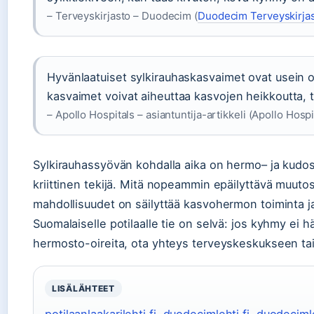
– Terveyskirjasto – Duodecim (
Duodecim Terveyskirja
Hyvänlaatuiset sylkirauhaskasvaimet ovat usein o
kasvaimet voivat aiheuttaa kasvojen heikkoutta,
– Apollo Hospitals – asiantuntija-artikkeli (Apollo Hospi
Sylkirauhassyövän kohdalla aika on hermo– ja kudo
kriittinen tekijä. Mitä nopeammin epäilyttävä muutos
mahdollisuudet on säilyttää kasvohermon toiminta ja
Suomalaiselle potilaalle tie on selvä: jos kyhmy ei häv
hermosto-oireita, ota yhteys terveyskeskukseen tai 
LISÄLÄHTEET
potilaanlaakarilehti.fi
,
duodecimlehti.fi
,
duodecimle