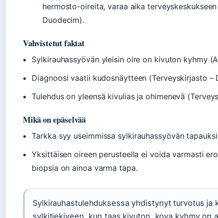
hermosto-oireita, varaa aika terveyskeskukseen ta
Duodecim).
Vahvistetut faktat
Sylkirauhassyövän yleisin oire on kivuton kyhmy (A
Diagnoosi vaatii kudosnäytteen (Terveyskirjasto –
Tulehdus on yleensä kivulias ja ohimenevä (Terveys
Mikä on epäselvää
Tarkka syy useimmissa sylkirauhassyövän tapauksi
Yksittäisen oireen perusteella ei voida varmasti er
biopsia on ainoa varma tapa.
Sylkirauhastulehduksessa yhdistynyt turvotus ja k
sylkitiekiveen, kun taas kivuton, kova kyhmy on a