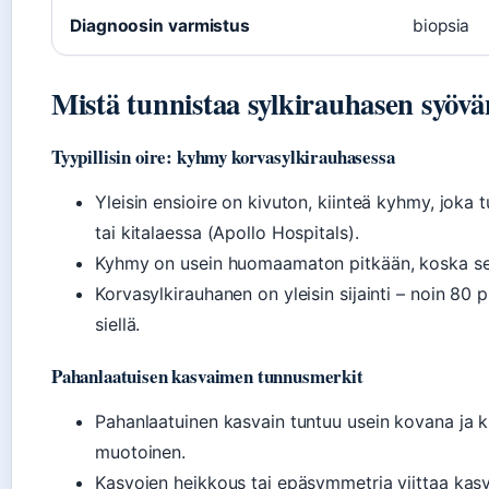
Diagnoosin varmistus
biopsia
Mistä tunnistaa sylkirauhasen syövä
Tyypillisin oire: kyhmy korvasylkirauhasessa
Yleisin ensioire on kivuton, kiinteä kyhmy, joka t
tai kitalaessa (Apollo Hospitals).
Kyhmy on usein huomaamaton pitkään, koska se 
Korvasylkirauhanen on yleisin sijainti – noin 80
siellä.
Pahanlaatuisen kasvaimen tunnusmerkit
Pahanlaatuinen kasvain tuntuu usein kovana ja ki
muotoinen.
Kasvojen heikkous tai epäsymmetria viittaa kasv