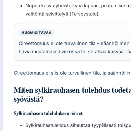
Nopea kasvu yhdistettynä kipuun, puutumiseen 
välitöntä selvittelyä (Terveystalo).
HUOMIOITAVAA
Oireettomuus ei ole turvallinen tila – säännöllin
häviä muutamassa viikossa tai se alkaa kasvaa, lää
Oireettomuus ei siis ole turvallinen tila, ja säännöll
Miten sylkirauhasen tulehdus todeta
syövästä?
Sylkirauhasen tulehduksen oireet
Sylkirauhastulehdus aiheuttaa tyypillisesti toisp