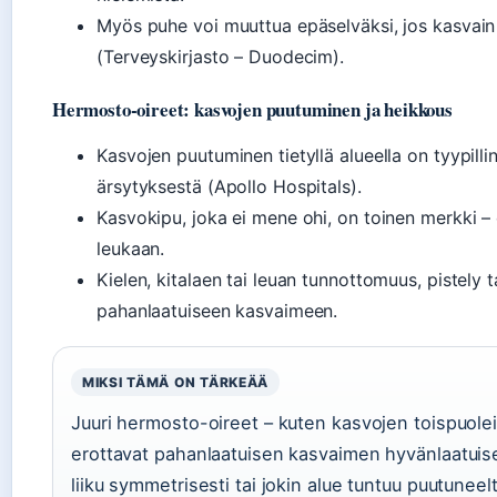
Myös puhe voi muuttua epäselväksi, jos kasvain p
(Terveyskirjasto – Duodecim).
Hermosto-oireet: kasvojen puutuminen ja heikkous
Kasvojen puutuminen tietyllä alueella on tyypill
ärsytyksestä (Apollo Hospitals).
Kasvokipu, joka ei mene ohi, on toinen merkki – e
leukaan.
Kielen, kitalaen tai leuan tunnottomuus, pistely ta
pahanlaatuiseen kasvaimeen.
MIKSI TÄMÄ ON TÄRKEÄÄ
Juuri hermosto-oireet – kuten kasvojen toispuole
erottavat pahanlaatuisen kasvaimen hyvänlaatuise
liiku symmetrisesti tai jokin alue tuntuu puutuneelt