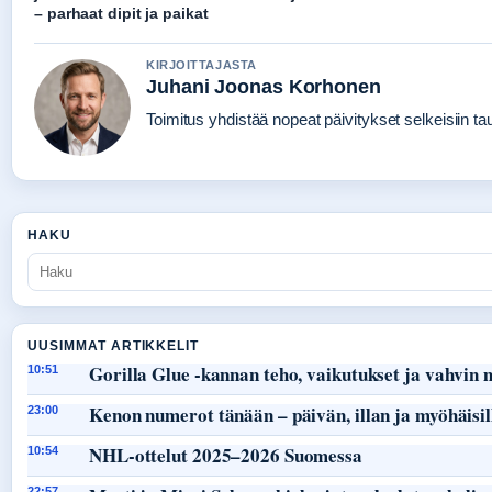
– parhaat dipit ja paikat
KIRJOITTAJASTA
Juhani Joonas Korhonen
Toimitus yhdistää nopeat päivitykset selkeisiin taus
HAKU
UUSIMMAT ARTIKKELIT
Gorilla Glue -kannan teho, vaikutukset ja vahvin
10:51
Kenon numerot tänään – päivän, illan ja myöhäisil
23:00
NHL-ottelut 2025–2026 Suomessa
10:54
22:57