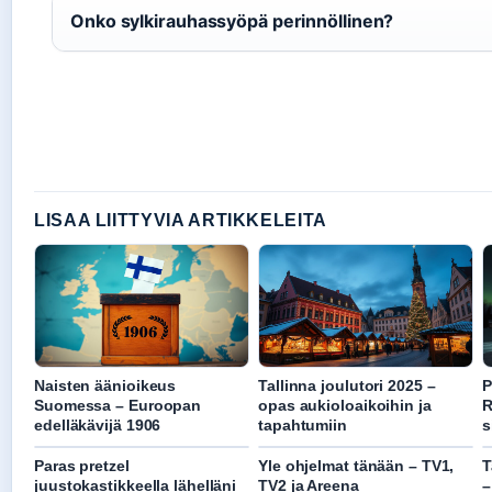
Onko sylkirauhassyöpä perinnöllinen?
LISAA LIITTYVIA ARTIKKELEITA
Naisten äänioikeus
Tallinna joulutori 2025 –
P
Suomessa – Euroopan
opas aukioloaikoihin ja
R
edelläkävijä 1906
tapahtumiin
s
Paras pretzel
Yle ohjelmat tänään – TV1,
T
juustokastikkeella lähelläni
TV2 ja Areena
–