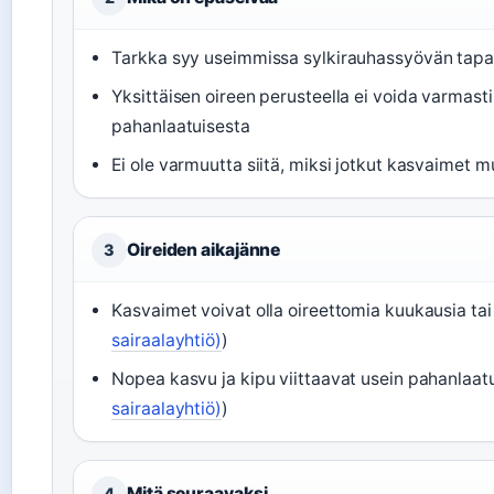
Tarkka syy useimmissa sylkirauhassyövän tapa
Yksittäisen oireen perusteella ei voida varmast
pahanlaatuisesta
Ei ole varmuutta siitä, miksi jotkut kasvaimet 
Oireiden aikajänne
3
Kasvaimet voivat olla oireettomia kuukausia tai
sairaalayhtiö)
)
Nopea kasvu ja kipu viittaavat usein pahanlaat
sairaalayhtiö)
)
Mitä seuraavaksi
4