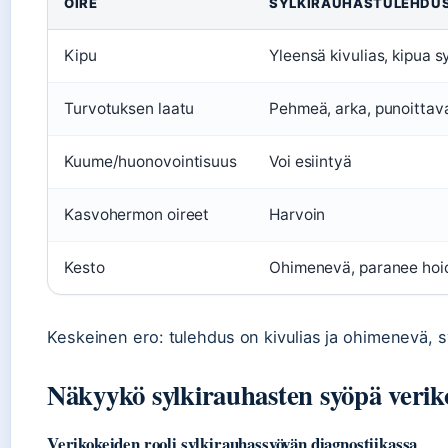
OIRE
SYLKIRAUHASTULEHDU
Kipu
Yleensä kivulias, kipua 
Turvotuksen laatu
Pehmeä, arka, punoittav
Kuume/huonovointisuus
Voi esiintyä
Kasvohermon oireet
Harvoin
Kesto
Ohimenevä, paranee hoi
Keskeinen ero: tulehdus on kivulias ja ohimenevä, s
Näkyykö sylkirauhasten syöpä verik
Verikokeiden rooli sylkirauhassyövän diagnostiikassa