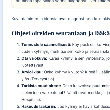
on ainoa tapa saada varma diagnoosi – verikokeet 
Kuvantaminen ja biopsia ovat diagnostinen kulmakivi, 
Ohjeet oireiden seurantaan ja lääk
Tunnustele säännöllisesti:
Käy poskien, korvien 
uuden kyhmyn, merkitse sen koko ja seuraa sitä 
Ota valokuva:
Kuvaa kyhmy ja sen ympäristö, jot
luotettavasti.
Arvioi kipu:
Onko kyhmy kivuton? Kipeä? Lisäänt
ylös (Terveystalo).
Tarkista muut oireet:
Onko kasvoissa puutumist
nieleminen vaikeutunut? Nämä ovat merkkejä, jotk
Hospitals).
Hakeudu lääkäriin:
Jos kyhmy ei häviä kahdessa v