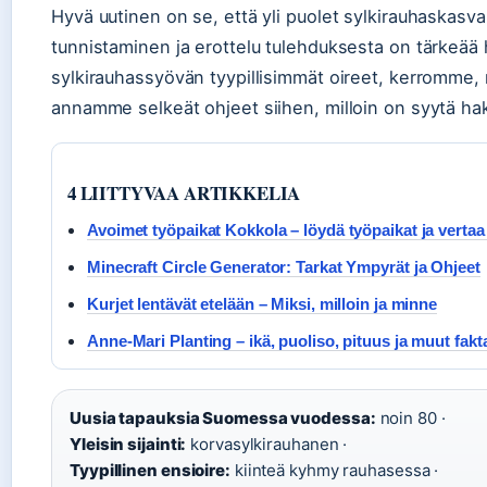
Hyvä uutinen on se, että yli puolet sylkirauhaskasva
tunnistaminen ja erottelu tulehduksesta on tärkeää
sylkirauhassyövän tyypillisimmät oireet, kerromme, 
annamme selkeät ohjeet siihen, milloin on syytä hak
4 LIITTYVAA ARTIKKELIA
Avoimet työpaikat Kokkola – löydä työpaikat ja vertaa
Minecraft Circle Generator: Tarkat Ympyrät ja Ohjeet
Kurjet lentävät etelään – Miksi, milloin ja minne
Anne-Mari Planting – ikä, puoliso, pituus ja muut fakt
Uusia tapauksia Suomessa vuodessa:
noin 80 ·
Yleisin sijainti:
korvasylkirauhanen ·
Tyypillinen ensioire:
kiinteä kyhmy rauhasessa ·