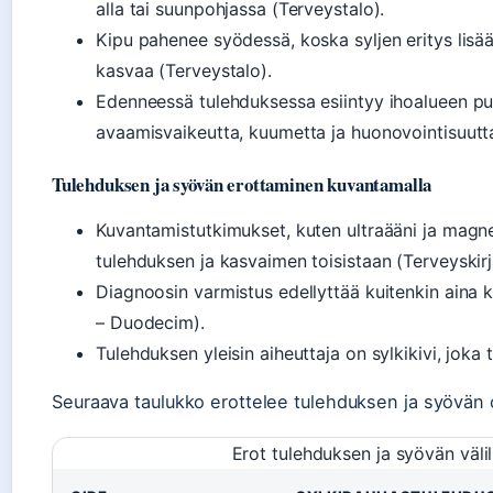
alla tai suunpohjassa (Terveystalo).
Kipu pahenee syödessä, koska syljen eritys lisää
kasvaa (Terveystalo).
Edenneessä tulehduksessa esiintyy ihoalueen pu
avaamisvaikeutta, kuumetta ja huonovointisuutta
Tulehduksen ja syövän erottaminen kuvantamalla
Kuvantamistutkimukset, kuten ultraääni ja magn
tulehduksen ja kasvaimen toisistaan (Terveyskir
Diagnoosin varmistus edellyttää kuitenkin aina k
– Duodecim).
Tulehduksen yleisin aiheuttaja on sylkikivi, joka 
Seuraava taulukko erottelee tulehduksen ja syövän 
Erot tulehduksen ja syövän välil