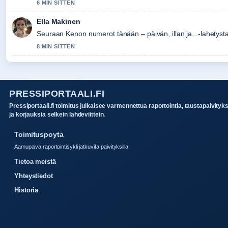
6 MIN SITTEN
Ella Makinen
Seuraan Kenon numerot tänään – päivän, illan ja...-lahetysta
8 MIN SITTEN
PRESSIPORTAALI.FI
Pressiportaali.fi toimitus julkaisee varmennettua raportointia, taustapaivityk
ja korjauksia selkein lahdeviittein.
Toimituspoyta
Aamupaiva raportointisykli jatkuvilla paivityksilla.
Tietoa meistä
Yhteystiedot
Historia