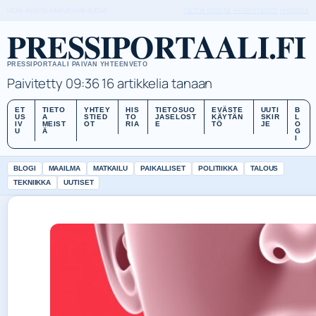
MON, AUG 10
AAMUPAIVA
SUOMI
TIETOA MEISTÄ
YHTEYSTIEDOT
HISTORIA
PRESSIPORTAALI.FI
PRESSIPORTAALI PAIVAN YHTEENVETO
Paivitetty 09:36
16 artikkelia tanaan
ET
TIETO
YHTEY
HIS
TIETOSUO
EVÄSTE
UUTI
B
US
A
STIED
TO
JASELOST
KÄYTÄN
SKIR
L
IV
MEIST
OT
RIA
E
TÖ
JE
O
U
Ä
G
I
BLOGI
MAAILMA
MATKAILU
PAIKALLISET
POLITIIKKA
TALOUS
TEKNIIKKA
UUTISET