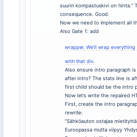
suurin kompastuskivi on hinta.”
consequence. Good.
Now we need to implement all t
Also Gate 1: add
wrapper. We’ll wrap everything 
with that div.
Also ensure intro paragraph is 
after intro? The stats line is af
first child should be the intro p
Now let’s write the repaired H
First, create the intro paragr
rewrite:
“Sähköauton ostajaa mietityttä
Euroopassa mutta viipyy Yhdys