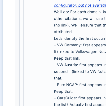
configurator, but not availab
We’ll do: For each domain, ke
other citations, we will use
(no link). We’ll ensure that t
attributed.
Let’s identify the first occu
– VW Germany: first appears 
li (linked to Volkswagen Nu
Keep that link.
– VW Austria: first appears 
second li (linked to VW Nut
that.
– Euro NCAP: first appears in “
Keep that.
– CarsGuide: first appears in
the list? Actually first appe