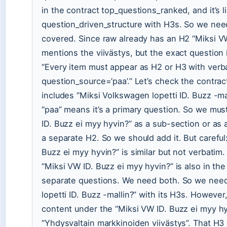
in the contract top_questions_ranked, and it’s l
question_driven_structure with H3s. So we need 
covered. Since raw already has an H2 “Miksi VW
mentions the viivästys, but the exact question 
“Every item must appear as H2 or H3 with ver
question_source=’paa’.” Let’s check the contrac
includes “Miksi Volkswagen lopetti ID. Buzz -m
“paa” means it’s a primary question. So we must
ID. Buzz ei myy hyvin?” as a sub-section or as 
a separate H2. So we should add it. But careful:
Buzz ei myy hyvin?” is similar but not verbatim
“Miksi VW ID. Buzz ei myy hyvin?” is also in the
separate questions. We need both. So we need
lopetti ID. Buzz -mallin?” with its H3s. However
content under the “Miksi VW ID. Buzz ei myy hy
“Yhdysvaltain markkinoiden viivästys”. That H