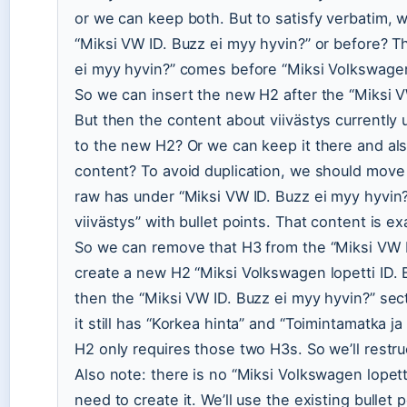
or we can keep both. But to satisfy verbatim, w
“Miksi VW ID. Buzz ei myy hyvin?” or before? T
ei myy hyvin?” comes before “Miksi Volkswagen lo
So we can insert the new H2 after the “Miksi V
But then the content about viivästys currently
to the new H2? Or we can keep it there and als
content? To avoid duplication, we should move 
raw has under “Miksi VW ID. Buzz ei myy hyvin
viivästys” with bullet points. That content is 
So we can remove that H3 from the “Miksi VW I
create a new H2 “Miksi Volkswagen lopetti ID. B
then the “Miksi VW ID. Buzz ei myy hyvin?” sect
it still has “Korkea hinta” and “Toimintamatka ja
H2 only requires those two H3s. So we’ll restru
Also note: there is no “Miksi Volkswagen lopetti
need to create it. We’ll use the existing bullet 