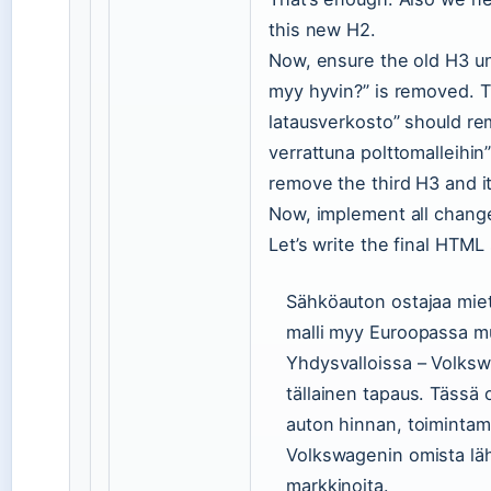
this new H2.
Now, ensure the old H3 un
myy hyvin?” is removed. T
latausverkosto” should re
verrattuna polttomalleihin
remove the third H3 and its
Now, implement all chang
Let’s write the final HTML
Sähköauton ostajaa mieti
malli myy Euroopassa mu
Yhdysvalloissa – Volksw
tällainen tapaus. Tässä
auton hinnan, toiminta
Volkswagenin omista läh
markkinoita.