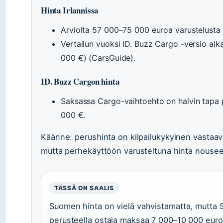
Hinta Irlannissa
Arviolta 57 000–75 000 euroa varustelusta 
Vertailun vuoksi ID. Buzz Cargo -versio al
000 €) (CarsGuide).
ID. Buzz Cargon hinta
Saksassa Cargo-vaihtoehto on halvin tapa pä
000 €.
Käänne: perushinta on kilpailukykyinen vastaavi
mutta perhekäyttöön varusteltuna hinta nousee 
TÄSSÄ ON SAALIS
Suomen hinta on vielä vahvistamatta, mutta Sa
perusteella ostaja maksaa 7 000–10 000 eur