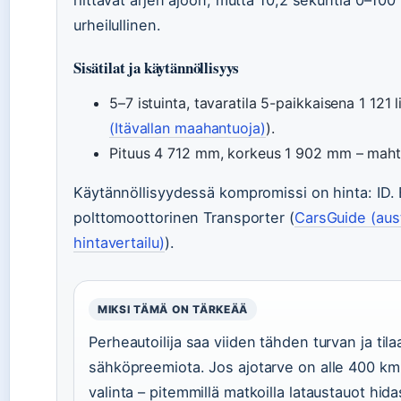
riittävät arjen ajoon, mutta 10,2 sekuntia 0–100
urheilullinen.
Sisätilat ja käytännöllisyys
5–7 istuinta, tavaratila 5-paikkaisena 1 121 l
(Itävallan maahantuoja)
).
Pituus 4 712 mm, korkeus 1 902 mm – mahtuu
Käytännöllisyydessä kompromissi on hinta: ID. B
polttomoottorinen Transporter (
CarsGuide (aust
hintavertailu)
).
MIKSI TÄMÄ ON TÄRKEÄÄ
Perheautoilija saa viiden tähden turvan ja ti
sähköpreemiota. Jos ajotarve on alle 400 km 
valinta – pitemmillä matkoilla lataustauot hida