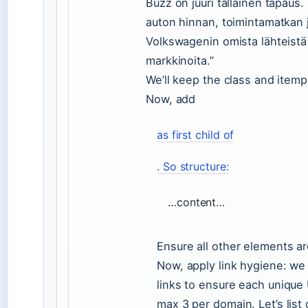
Buzz on juuri tällainen tapau
auton hinnan, toimintamatkan
Volkswagenin omista lähteistä 
markkinoita.”
We’ll keep the class and itemp
Now, add
as first child of
. So structure:
…content…
Ensure all other elements are
Now, apply link hygiene: we
links to ensure each unique
max 3 per domain. Let’s list