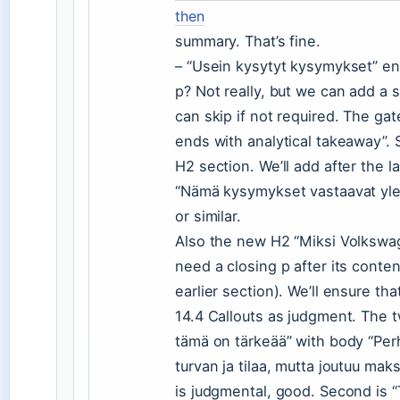
then
summary. That’s fine.
– “Usein kysytyt kysymykset” en
p? Not really, but we can add a
can skip if not required. The ga
ends with analytical takeaway”.
H2 section. We’ll add after the l
“Nämä kysymykset vastaavat yleis
or similar.
Also the new H2 “Miksi Volkswage
need a closing p after its conte
earlier section). We’ll ensure tha
14.4 Callouts as judgment. The tw
tämä on tärkeää” with body “Perh
turvan ja tilaa, mutta joutuu m
is judgmental, good. Second is “