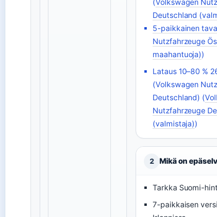
(
Volkswagen Nutz
Deutschland (valm
5-paikkainen tavara
Nutzfahrzeuge Öst
maahantuoja)
)
Lataus 10–80 % 2
(Volkswagen Nut
Deutschland) (
Vo
Nutzfahrzeuge De
(valmistaja)
)
Mikä on epäsel
2
Tarkka Suomi-hin
7-paikkaisen vers