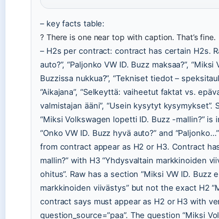
– key facts table:
? There is one near top with caption. That’s fine.
– H2s per contract: contract has certain H2s.
auto?”, “Paljonko VW ID. Buzz maksaa?”, “Miksi 
Buzzissa nukkua?”, “Tekniset tiedot – speksitaul
“Aikajana”, “Selkeyttä: vaiheetut faktat vs. epäva
valmistajan ääni”, “Usein kysytyt kysymykset”.
“Miksi Volkswagen lopetti ID. Buzz -mallin?” is 
“Onko VW ID. Buzz hyvä auto?” and “Paljonko…” 
from contract appear as H2 or H3. Contract has
mallin?” with H3 “Yhdysvaltain markkinoiden vi
ohitus”. Raw has a section “Miksi VW ID. Buzz 
markkinoiden viivästys” but not the exact H2 “
contract says must appear as H2 or H3 with v
question_source=”paa”. The question “Miksi Volk