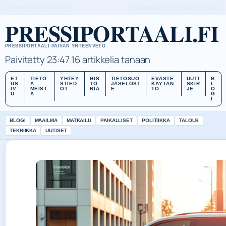
THU, AUG 6
ILTAPAIVA
SUOMI
TIETOA MEISTÄ
YHTEYSTIEDOT
HISTORIA
PRESSIPORTAALI.FI
PRESSIPORTAALI PAIVAN YHTEENVETO
Paivitetty 23:47
16 artikkelia tanaan
ET
TIETO
YHTEY
HIS
TIETOSUO
EVÄSTE
UUTI
B
US
A
STIED
TO
JASELOST
KÄYTÄN
SKIR
L
IV
MEIST
OT
RIA
E
TÖ
JE
O
U
Ä
G
I
BLOGI
MAAILMA
MATKAILU
PAIKALLISET
POLITIIKKA
TALOUS
TEKNIIKKA
UUTISET