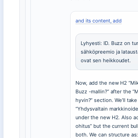
and its content, add
Lyhyesti: ID. Buzz on tur
sähköpreemio ja latausta
ovat sen heikkoudet.
Now, add the new H2 “Miks
Buzz -mallin?” after the “
hyvin?” section. We’ll tak
“Yhdysvaltain markkinoide
under the new H2. Also a
ohitus” but the current bu
both. We can structure as