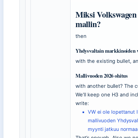
Miksi Volkswagen 
mallin?
then
Yhdysvaltain markkinoiden v
with the existing bullet, a
Mallivuoden 2026 ohitus
with another bullet? The c
We’ll keep one H3 and incl
write:
VW ei ole lopettanut 
mallivuoden Yhdysval
myynti jatkuu normaali
That’s enough. Also we ne