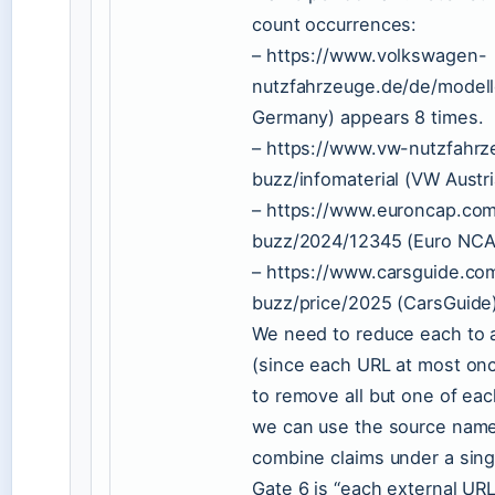
count occurrences:
– https://www.volkswagen-
nutzfahrzeuge.de/de/modell
Germany) appears 8 times.
– https://www.vw-nutzfahrze
buzz/infomaterial (VW Austri
– https://www.euroncap.com
buzz/2024/12345 (Euro NCAP
– https://www.carsguide.co
buzz/price/2025 (CarsGuide)
We need to reduce each to a
(since each URL at most once)
to remove all but one of eac
we can use the source name 
combine claims under a singl
Gate 6 is “each external UR