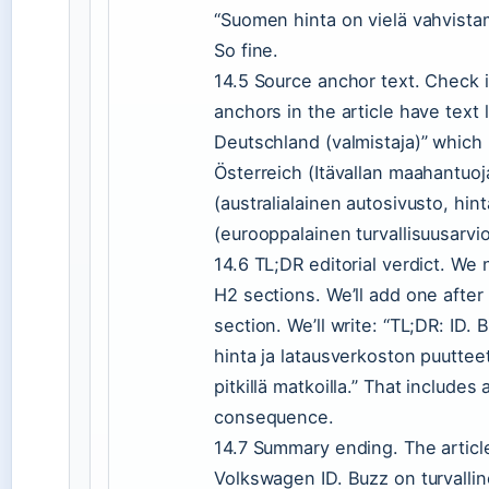
“Suomen hinta on vielä vahvistam
So fine.
14.5 Source anchor text. Check i
anchors in the article have tex
Deutschland (valmistaja)” which
Österreich (Itävallan maahantuo
(australialainen autosivusto, hin
(eurooppalainen turvallisuusarvioi
14.6 TL;DR editorial verdict. We
H2 sections. We’ll add one afte
section. We’ll write: “TL;DR: ID. B
hinta ja latausverkoston puutteet
pitkillä matkoilla.” That includes
consequence.
14.7 Summary ending. The articl
Volkswagen ID. Buzz on turvallin