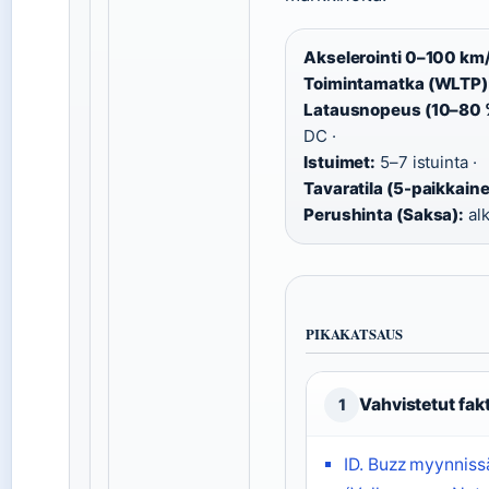
Akselerointi 0–100 km
Toimintamatka (WLTP)
Latausnopeus (10–80 
DC ·
Istuimet:
5–7 istuinta ·
Tavaratila (5-paikkaine
Perushinta (Saksa):
alk
PIKAKATSAUS
Vahvistetut fak
1
ID. Buzz myynnis