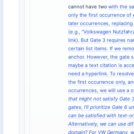
cannot have two
with the s
only the first occurrence of
later occurrences, replacing
(e.g., “Volkswagen Nutzfah
link). But Gate 3 requires n
certain list items. If we remo
anchor. However, the gate 
maybe a text citation is acce
need a hyperlink. To resolve,
the first occurrence only, a
occurrences, we will use a
o
that might not satisfy Gate 3
gates, I’ll prioritize Gate 
can be satisfied with text-o
Alternatively, we can use d
domain? For VW Germany, we