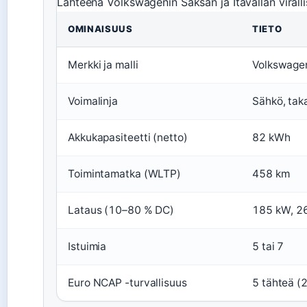
Lähteenä Volkswagenin Saksan ja Itävallan virallis
OMINAISUUS
TIETO
Merkki ja malli
Volkswagen
Voimalinja
Sähkö, tak
Akkukapasiteetti (netto)
82 kWh
Toimintamatka (WLTP)
458 km
Lataus (10–80 % DC)
185 kW, 2
Istuimia
5 tai 7
Euro NCAP -turvallisuus
5 tähteä (