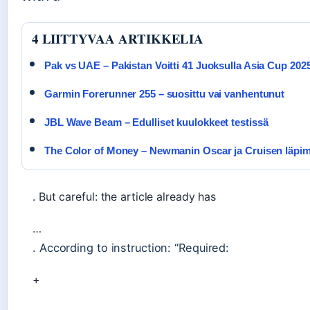
4 LIITTYVAA ARTIKKELIA
Pak vs UAE – Pakistan Voitti 41 Juoksulla Asia Cup 202
Garmin Forerunner 255 – suosittu vai vanhentunut
JBL Wave Beam – Edulliset kuulokkeet testissä
The Color of Money – Newmanin Oscar ja Cruisen läpi
. But careful: the article already has
…
. According to instruction: “Required:
+