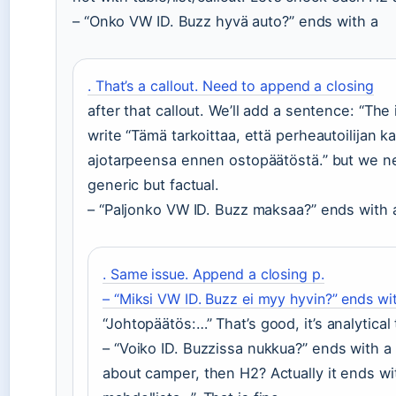
– “Onko VW ID. Buzz hyvä auto?” ends with a
. That’s a callout. Need to append a closing
after that callout. We’ll add a sentence: “The 
write “Tämä tarkoittaa, että perheautoilijan k
ajotarpeensa ennen ostopäätöstä.” but we ne
generic but factual.
– “Paljonko VW ID. Buzz maksaa?” ends with 
. Same issue. Append a closing p.
– “Miksi VW ID. Buzz ei myy hyvin?” ends wi
“Johtopäätös:…” That’s good, it’s analytica
– “Voiko ID. Buzzissa nukkua?” ends with a
about camper, then H2? Actually it ends w