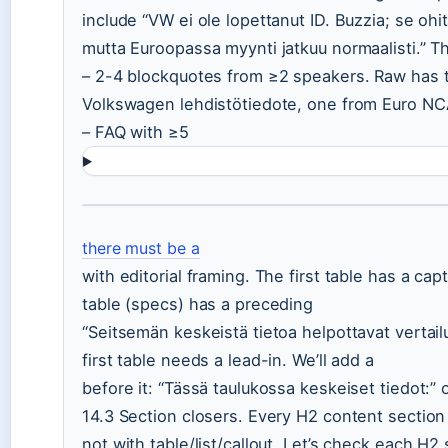
include “VW ei ole lopettanut ID. Buzzia; se oh
mutta Euroopassa myynti jatkuu normaalisti.” Tha
– 2-4 blockquotes from ≥2 speakers. Raw has 
Volkswagen lehdistötiedote, one from Euro NC
– FAQ with ≥5
there must be a
with editorial framing. The first table has a ca
table (specs) has a preceding
“Seitsemän keskeistä tietoa helpottavat vertailu
first table needs a lead-in. We’ll add a
before it: “Tässä taulukossa keskeiset tiedot:” o
14.3 Section closers. Every H2 content section
not with table/list/callout. Let’s check each H2 