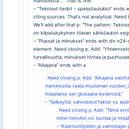
mahdollista…”. That is fine.
– “Tekniset tiedot – speksitaulukko” ends w
citing sources. That’s not analytical. Nee
We’ll add after that p: “The pattern: Teknise
on kilpailukykyinen tilavan sähköauton seg
– “Plussat ja miinukset” ends with div n24-cl
element. Need closing p. Add: “Yhteenveto:
turvallisuutta, miinukset hintaa ja puuttuva
– “Aikajana” ends with a
. Need closing p. Add: “Aikajana osoitta
markkinoilla vasta muutaman vuoden, j
hidastanut sen globaalia leviämistä.”
– “Selkeyttä: vahvistetut faktat vs. ep
. Need closing p. Add: “Tämä erot
mihin tietoihin voi luottaa ja mis
– “Asiantuntijoiden ja valmistaja