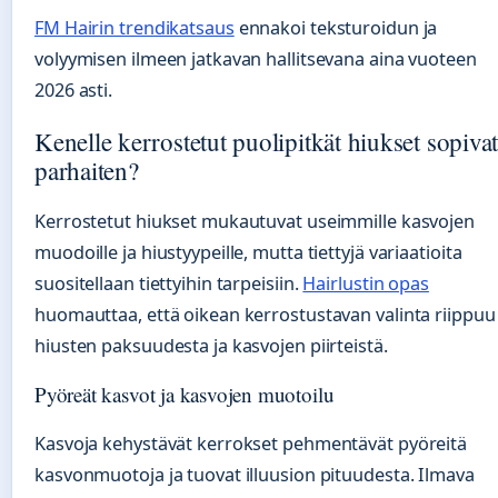
FM Hairin trendikatsaus
ennakoi teksturoidun ja
volyymisen ilmeen jatkavan hallitsevana aina vuoteen
2026 asti.
Kenelle kerrostetut puolipitkät hiukset sopiva
parhaiten?
Kerrostetut hiukset mukautuvat useimmille kasvojen
muodoille ja hiustyypeille, mutta tiettyjä variaatioita
suositellaan tiettyihin tarpeisiin.
Hairlustin opas
huomauttaa, että oikean kerrostustavan valinta riippuu
hiusten paksuudesta ja kasvojen piirteistä.
Pyöreät kasvot ja kasvojen muotoilu
Kasvoja kehystävät kerrokset pehmentävät pyöreitä
kasvonmuotoja ja tuovat illuusion pituudesta. Ilmava