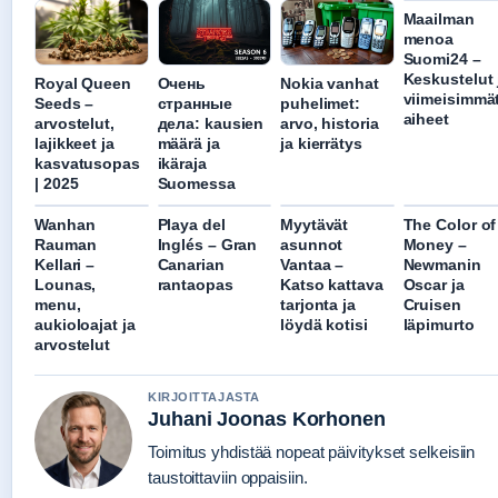
Maailman
menoa
Suomi24 –
Keskustelut 
Royal Queen
Очень
Nokia vanhat
viimeisimmä
Seeds –
странные
puhelimet:
aiheet
arvostelut,
дела: kausien
arvo, historia
lajikkeet ja
määrä ja
ja kierrätys
kasvatusopas
ikäraja
| 2025
Suomessa
Wanhan
Playa del
Myytävät
The Color of
Rauman
Inglés – Gran
asunnot
Money –
Kellari –
Canarian
Vantaa –
Newmanin
Lounas,
rantaopas
Katso kattava
Oscar ja
menu,
tarjonta ja
Cruisen
aukioloajat ja
löydä kotisi
läpimurto
arvostelut
KIRJOITTAJASTA
Juhani Joonas Korhonen
Toimitus yhdistää nopeat päivitykset selkeisiin
taustoittaviin oppaisiin.