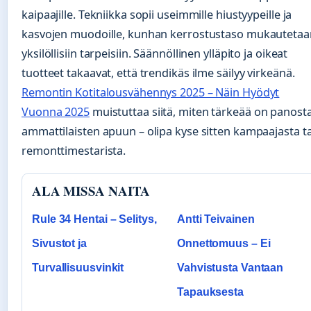
kaipaajille. Tekniikka sopii useimmille hiustyypeille ja
kasvojen muodoille, kunhan kerrostustaso mukautetaa
yksilöllisiin tarpeisiin. Säännöllinen ylläpito ja oikeat
tuotteet takaavat, että trendikäs ilme säilyy virkeänä.
Remontin Kotitalousvähennys 2025 – Näin Hyödyt
Vuonna 2025
muistuttaa siitä, miten tärkeää on panost
ammattilaisten apuun – olipa kyse sitten kampaajasta ta
remonttimestarista.
ALA MISSA NAITA
Rule 34 Hentai – Selitys,
Antti Teivainen
Sivustot ja
Onnettomuus – Ei
Turvallisuusvinkit
Vahvistusta Vantaan
Tapauksesta