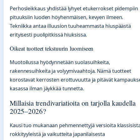
Perhosleikkaus yhdistää lyhyet etukerrokset pidempiin
pituuksiin luoden höyhenmäisen, kevyen ilmeen.
Tekniikka antaa illuusion tuuheammasta hiuspäästä
erityisesti puolipitkissä hiuksissa.
Oikeat tuotteet tekstuurin luomiseen
Muotoilussa hyödynnetään suolasuihkeita,
rakennesuihkeita ja volyymivaahtoja. Nämä tuotteet
korostavat kerrosten erottuvuutta ja pitävät kampauks
kasassa ilman jäykkää tunnetta.
Millaisia trendivariatioita on tarjolla kaudella
2025–2026?
Kausi tuo mukanaan pehmennettyjä versioita klassisist
rokkityyleistä ja vaikutteita japanilaisesta