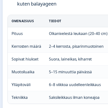
kuten balayageen
OMINAISUUS
TIEDOT
Pituus
Olkanivelestä leukaan (20–40 cm)
Kerrosten määrä
2–4 kerrosta, pisarinmuotoinen
Sopivat hiukset
Suora, laineikas, kiharret
Muotoiluaika
5–15 minuuttia päivässä
Ylläpitoväli
6–8 viikkoa uudelleenleikkaus
Tekniikka
Saksileikkaus ilman koneajoa