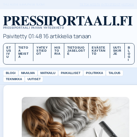
THU, AUG 6
AAMUPAIVA
SUOMI
TIETOA MEISTÄ
YHTEYSTIEDOT
HISTORIA
PRESSIPORTAALI.FI
PRESSIPORTAALI PAIVAN YHTEENVETO
Paivitetty 01:48
16 artikkelia tanaan
ET
TIETO
YHTEY
HIS
TIETOSUO
EVÄSTE
UUTI
B
US
A
STIED
TO
JASELOST
KÄYTÄN
SKIR
L
IV
MEIST
OT
RIA
E
TÖ
JE
O
U
Ä
G
I
BLOGI
MAAILMA
MATKAILU
PAIKALLISET
POLITIIKKA
TALOUS
TEKNIIKKA
UUTISET