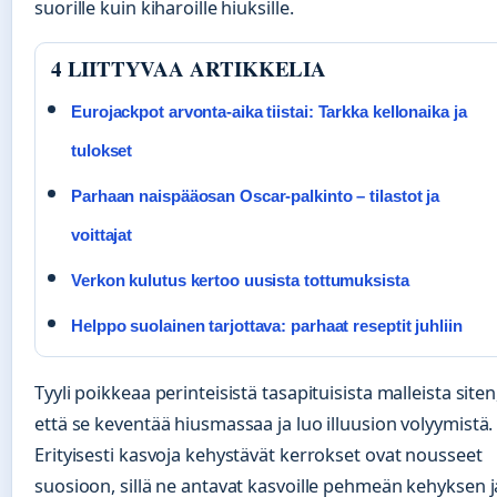
suorille kuin kiharoille hiuksille.
4 LIITTYVAA ARTIKKELIA
Eurojackpot arvonta-aika tiistai: Tarkka kellonaika ja
tulokset
Parhaan naispääosan Oscar-palkinto – tilastot ja
voittajat
Verkon kulutus kertoo uusista tottumuksista
Helppo suolainen tarjottava: parhaat reseptit juhliin
Tyyli poikkeaa perinteisistä tasapituisista malleista siten
että se keventää hiusmassaa ja luo illuusion volyymistä.
Erityisesti kasvoja kehystävät kerrokset ovat nousseet
suosioon, sillä ne antavat kasvoille pehmeän kehyksen j