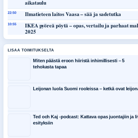
aikataulu
Ilmatieteen laitos Vaasa – sää ja sadetutka
22:50
IKEA pyöreä pöytä – opas, vertailu ja parhaat mal
10:55
2025
LISAA TOIMITUKSELTA
Miten päästä eroon hiiristä inhimillisesti – 5
tehokasta tapaa
Leijonan luola Suomi rooleissa – ketkä ovat leijon
Ted och Kaj -podcast: Kattava opas juontajiin ja li
esityksiin