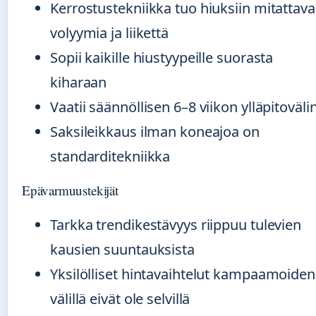
Kerrostustekniikka tuo hiuksiin mitattav
volyymia ja liikettä
Sopii kaikille hiustyypeille suorasta
kiharaan
Vaatii säännöllisen 6–8 viikon ylläpitoväli
Saksileikkaus ilman koneajoa on
standarditekniikka
Epävarmuustekijät
Tarkka trendikestävyys riippuu tulevien
kausien suuntauksista
Yksilölliset hintavaihtelut kampaamoiden
välillä eivät ole selvillä