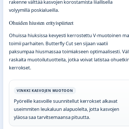
rakenne välttää kasvojen korostamista liiallisella
volyymillä poskialueilla.
Ohuiden hiusten erityispiirteet
Ohuissa hiuksissa kevyesti kerrostettu V-muotoinen mal
toimii parhaiten. Butterfly Cut sen sijaan vaatii
paksumpaa hiusmassaa toimiakseen optimaalisesti. Väl
raskaita muotoilutuotteita, jotka voivat latistaa ohuetki
kerrokset.
VINKKI KASVOJEN MUOTOON
Pyöreille kasvoille suunnitellut kerrokset alkavat
useimmiten leukaluun alapuolelta, jotta kasvojen
yläosa saa tarvitsemaansa pituutta.