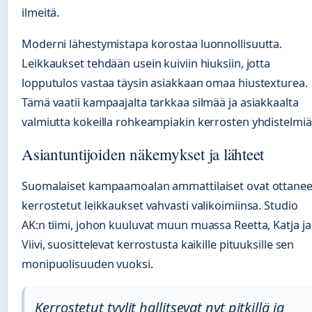
ilmeitä.
Moderni lähestymistapa korostaa luonnollisuutta.
Leikkaukset tehdään usein kuiviin hiuksiin, jotta
lopputulos vastaa täysin asiakkaan omaa hiustexturea.
Tämä vaatii kampaajalta tarkkaa silmää ja asiakkaalta
valmiutta kokeilla rohkeampiakin kerrosten yhdistelmiä
Asiantuntijoiden näkemykset ja lähteet
Suomalaiset kampaamoalan ammattilaiset ovat ottanee
kerrostetut leikkaukset vahvasti valikoimiinsa. Studio
AK:n tiimi, johon kuuluvat muun muassa Reetta, Katja ja
Viivi, suosittelevat kerrostusta kaikille pituuksille sen
monipuolisuuden vuoksi.
Kerrostetut tyylit hallitsevat nyt pitkillä ja