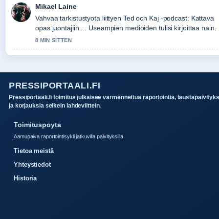
Mikael Laine
Vahvaa tarkistustyota liittyen Ted och Kaj -podcast: Kattava
opas juontajiin.... Useampien medioiden tulisi kirjoittaa nain.
8 MIN SITTEN
PRESSIPORTAALI.FI
Pressiportaali.fi toimitus julkaisee varmennettua raportointia, taustapaivityk
ja korjauksia selkein lahdeviittein.
Toimituspoyta
Aamupaiva raportointisykli jatkuvilla paivityksilla.
Tietoa meistä
Yhteystiedot
Historia