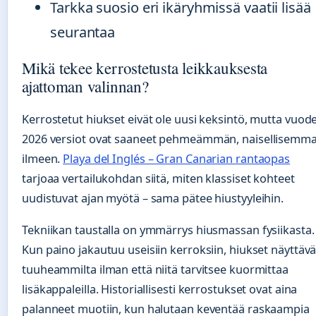
Tarkka suosio eri ikäryhmissä vaatii lisää
seurantaa
Mikä tekee kerrostetusta leikkauksesta
ajattoman valinnan?
Kerrostetut hiukset eivät ole uusi keksintö, mutta vuod
2026 versiot ovat saaneet pehmeämmän, naisellisemm
ilmeen.
Playa del Inglés – Gran Canarian rantaopas
tarjoaa vertailukohdan siitä, miten klassiset kohteet
uudistuvat ajan myötä – sama pätee hiustyyleihin.
Tekniikan taustalla on ymmärrys hiusmassan fysiikasta.
Kun paino jakautuu useisiin kerroksiin, hiukset näyttävä
tuuheammilta ilman että niitä tarvitsee kuormittaa
lisäkappaleilla. Historiallisesti kerrostukset ovat aina
palanneet muotiin, kun halutaan keventää raskaampia