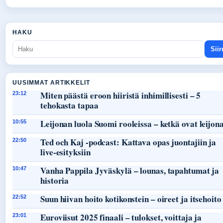
HAKU
Siir
UUSIMMAT ARTIKKELIT
Miten päästä eroon hiiristä inhimillisesti – 5
23:12
tehokasta tapaa
Leijonan luola Suomi rooleissa – ketkä ovat leijon
10:55
Ted och Kaj -podcast: Kattava opas juontajiin ja
22:50
live-esityksiin
Vanha Pappila Jyväskylä – lounas, tapahtumat ja
10:47
historia
Suun hiivan hoito kotikonstein – oireet ja itsehoito
22:52
Euroviisut 2025 finaali – tulokset, voittaja ja
23:01