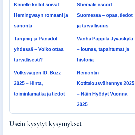
Kenelle kellot soivat:
Shemale escort
Hemingwayn romaani ja
Suomessa – opas, tiedot
sanonta
ja turvallisuus
Targiniq ja Panadol
Vanha Pappila Jyväskylä
yhdessä – Voiko ottaa
– lounas, tapahtumat ja
turvallisesti?
historia
Volkswagen ID. Buzz
Remontin
2025 – Hinta,
Kotitalousvähennys 2025
toimintamatka ja tiedot
– Näin Hyödyt Vuonna
2025
Usein kysytyt kysymykset