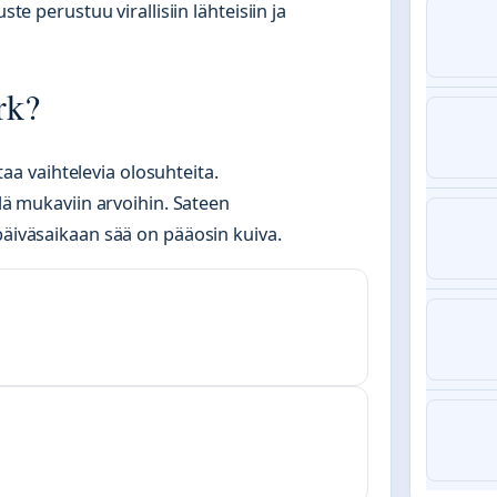
ste perustuu virallisiin lähteisiin ja
rk?
a vaihtelevia olosuhteita.
llä mukaviin arvoihin. Sateen
päiväsaikaan sää on pääosin kuiva.