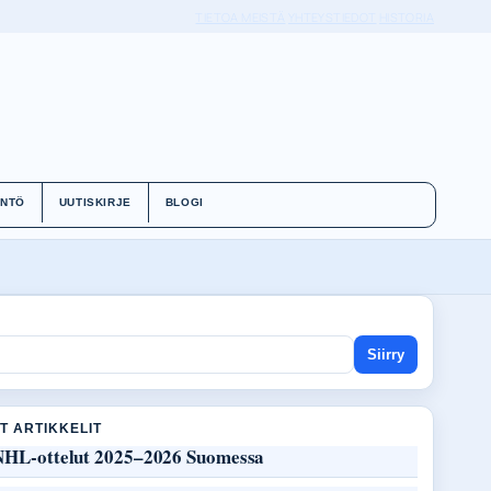
TIETOA MEISTÄ
YHTEYSTIEDOT
HISTORIA
ÄNTÖ
UUTISKIRJE
BLOGI
Siirry
T ARTIKKELIT
NHL-ottelut 2025–2026 Suomessa