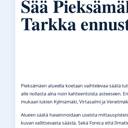
Sää Pieksämäk
Tarkka ennust
Pieksämäen alueella koetaan vaihtelevaa säätä tule
alle nollasta aina noin kahteentoista asteeseen. En
mukaan lukien Kylmämäki, Virtasalmi ja Venetmäk
Alueen säätä havainnoidaan useista mittauspistei
kuvan vallitsevasta säästä. Sekä Foreca että Ilmatie