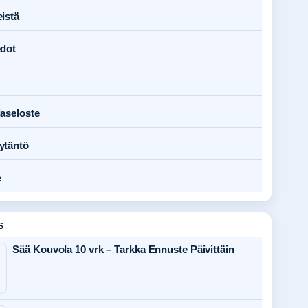
istä
edot
jaseloste
ytäntö
e
S
Sää Kouvola 10 vrk – Tarkka Ennuste Päivittäin