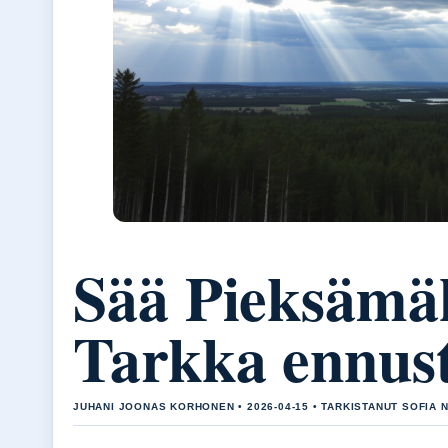
Sää Pieksämäk
Tarkka ennust
JUHANI JOONAS KORHONEN • 2026-04-15 • TARKISTANUT SOFIA N