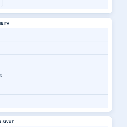
HEITA
t
N SIVUT