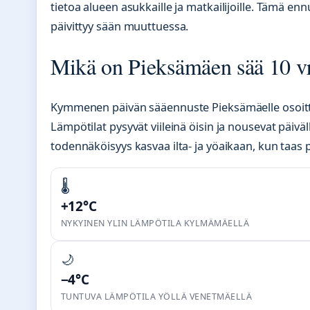
tietoa alueen asukkaille ja matkailijoille. Tämä ennu
päivittyy sään muuttuessa.
Mikä on Pieksämäen sää 10 v
Kymmenen päivän sääennuste Pieksämäelle osoitta
Lämpötilat pysyvät viileinä öisin ja nousevat päivä
todennäköisyys kasvaa ilta- ja yöaikaan, kun taas 
🌡️
+12°C
NYKYINEN YLIN LÄMPÖTILA KYLMÄMÄELLÄ
🌙
−4°C
TUNTUVA LÄMPÖTILA YÖLLÄ VENETMÄELLÄ