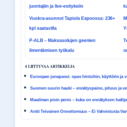
juontajiin ja live-esityksiin
k
Vuokra-asunnot Tapiola Espoossa: 236+
M
kpl saatavilla
Y
P-ALB – Maksasolujen geenien
T
ilmentämisen työkalu
o
4 LIITTYVAA ARTIKKELIA
Euroopan junapassi: opas hintoihin, käyttöön ja v
Suomen suurin hauki – ennätyspaino, pituus ja ve
Maailman pisin penis – kuka on ennätyksen haltij
Antti Teivainen Onnettomuus – Ei Vahvistusta Va