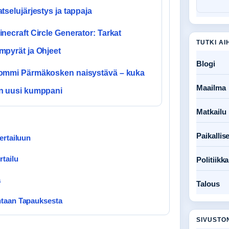
atselujärjestys ja tappaja
inecraft Circle Generator: Tarkat
TUTKI AI
mpyrät ja Ohjeet
Blogi
ommi Pärmäkosken naisystävä – kuka
Maailma
n uusi kumppani
Matkailu
Paikallise
ertailuun
rtailu
Politiikka
a
Talous
ntaan Tapauksesta
SIVUSTO