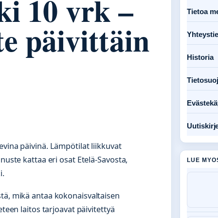
i 10 vrk –
Tietoa me
e päivittäin
Yhteysti
Historia
Tietosuo
Evästekä
Uutiskirj
vina päivinä. Lämpötilat liikkuvat
nuste kattaa eri osat Etelä-Savosta,
LUE MYO
i.
stä, mikä antaa kokonaisvaltaisen
teen laitos tarjoavat päivitettyä