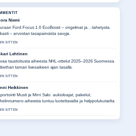
OMMENTIT
ora Niemi
uraan Ford Focus 1.0 EcoBoost – ongelmat ja...-lahetysta
rkasti – arvostan tasapainoista savyja.
MIN SITTEN
kari Lehtinen
vaa taustoitusta aiheesta NHL-ottelut 2025–2026 Suomessa.
tkethan taman livesaikeen ajan tasalla.
MIN SITTEN
nni Heikkinen
portointi Musti ja Mirri Salo: aukioloajat, palvelut,
helinnumero-aiheesta tuntuu luotettavalta ja helppolukuiselta.
MIN SITTEN