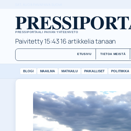
SAT, AUG 8
PAIVAPAIVA
SUOMI
PRESSIPORT
PRESSIPORTAALI PAIVAN YHTEENVETO
Paivitetty 15:43
16 artikkelia tanaan
ETUSIVU
TIETOA MEISTÄ
BLOGI
MAAILMA
MATKAILU
PAIKALLISET
POLITIIKKA