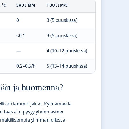
 °C
SADE MM
TUULI M/S
0
3 (5 puuskissa)
<0,1
3 (5 puuskissa)
—
4 (10–12 puuskissa)
0,2–0,5/h
5 (13–14 puuskissa)
nään ja huomenna?
ellisen lämmin jakso. Kylmämäellä
n taas alin pysyy yhden asteen
maltillisempia ylimmän ollessa