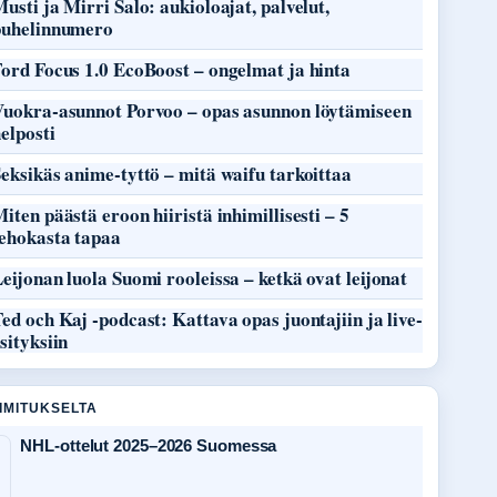
usti ja Mirri Salo: aukioloajat, palvelut,
puhelinnumero
ord Focus 1.0 EcoBoost – ongelmat ja hinta
Vuokra-asunnot Porvoo – opas asunnon löytämiseen
elposti
eksikäs anime-tyttö – mitä waifu tarkoittaa
iten päästä eroon hiiristä inhimillisesti – 5
tehokasta tapaa
eijonan luola Suomi rooleissa – ketkä ovat leijonat
ed och Kaj -podcast: Kattava opas juontajiin ja live-
sityksiin
OIMITUKSELTA
NHL-ottelut 2025–2026 Suomessa