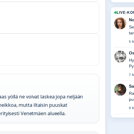
LIVE-K
No
Se
ta
5 
Os
Hy
Py
7 
Sa
Ra
aas yöllä ne voivat laskea jopa neljään
pu
eikkoa, mutta iltaisin puuskat
9 
erityisesti Venetmäen alueella.