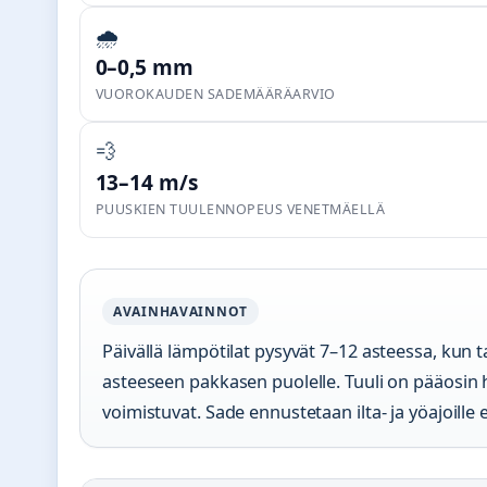
🌧️
0–0,5 mm
VUOROKAUDEN SADEMÄÄRÄARVIO
💨
13–14 m/s
PUUSKIEN TUULENNOPEUS VENETMÄELLÄ
AVAINHAVAINNOT
Päivällä lämpötilat pysyvät 7–12 asteessa, kun t
asteeseen pakkasen puolelle. Tuuli on pääosin h
voimistuvat. Sade ennustetaan ilta- ja yöajoille 