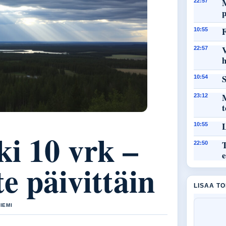
M
22:57
F
10:55
22:57
h
S
10:54
M
23:12
L
10:55
i 10 vrk –
T
22:50
e
e päivittäin
LISAA T
IEMI