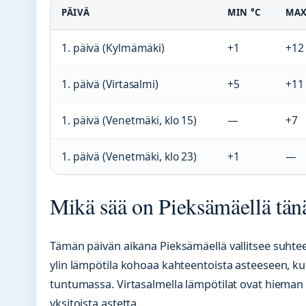
PÄIVÄ
MIN °C
MAX
1. päivä (Kylmämäki)
+1
+12
1. päivä (Virtasalmi)
+5
+11
1. päivä (Venetmäki, klo 15)
—
+7
1. päivä (Venetmäki, klo 23)
+1
—
Mikä sää on Pieksämäellä tä
Tämän päivän aikana Pieksämäellä vallitsee suhte
ylin lämpötila kohoaa kahteentoista asteeseen, ku
tuntumassa. Virtasalmella lämpötilat ovat hieman 
yksitoista astetta.