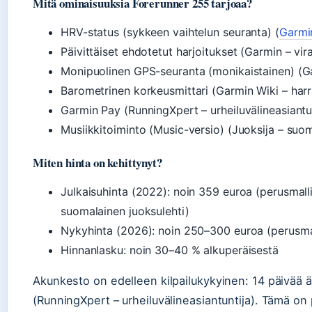
Mitä ominaisuuksia Forerunner 255 tarjoaa?
HRV-status (sykkeen vaihtelun seuranta) (
Garmin
Päivittäiset ehdotetut harjoitukset (Garmin – vira
Monipuolinen GPS-seuranta (monikaistainen) (Ga
Barometrinen korkeusmittari (Garmin Wiki – harr
Garmin Pay (RunningXpert – urheiluvälineasiantu
Musiikkitoiminto (Music-versio) (Juoksija – suom
Miten hinta on kehittynyt?
Julkaisuhinta (2022): noin 359 euroa (perusmalli
suomalainen juoksulehti)
Nykyhinta (2026): noin 250–300 euroa (perusma
Hinnanlasku: noin 30–40 % alkuperäisestä
Akunkesto on edelleen kilpailukykyinen: 14 päivää äl
(RunningXpert – urheiluvälineasiantuntija). Tämä on