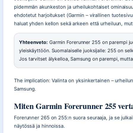
pidemmän akunkeston ja urheilukohtaiset ominaisuud
ehdotetut harjoitukset (Garmin – virallinen tuotesi
haluat yhden kellon sekä arkeen että urheiluun, mutt
Yhteenveto:
Garmin Forerunner 255 on parempi ju
yleiskäyttöön. Suomalaiselle juoksijalle: 255 on selke
Jos tarvitset älykelloa, Samsung on parempi, mutt
The implication: Valinta on yksinkertainen – urheilu
Samsung.
Miten Garmin Forerunner 255 vert
Forerunner 265 on 255:n suora seuraaja, ja se julka
näytössä ja hinnoissa.