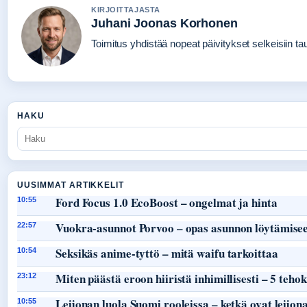
KIRJOITTAJASTA
Juhani Joonas Korhonen
Toimitus yhdistää nopeat päivitykset selkeisiin taus
HAKU
UUSIMMAT ARTIKKELIT
Ford Focus 1.0 EcoBoost – ongelmat ja hinta
10:55
Vuokra-asunnot Porvoo – opas asunnon löytämisee
22:57
Seksikäs anime-tyttö – mitä waifu tarkoittaa
10:54
Miten päästä eroon hiiristä inhimillisesti – 5 teho
23:12
Leijonan luola Suomi rooleissa – ketkä ovat leijon
10:55