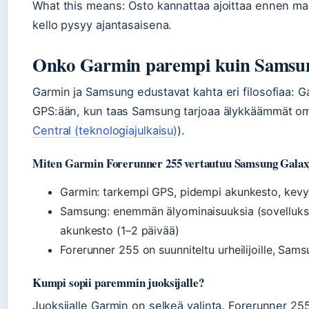
What this means: Osto kannattaa ajoittaa ennen mahd
kello pysyy ajantasaisena.
Onko Garmin parempi kuin Samsun
Garmin ja Samsung edustavat kahta eri filosofiaa: Ga
GPS:ään, kun taas Samsung tarjoaa älykkäämmät omi
Central (teknologiajulkaisu)
).
Miten Garmin Forerunner 255 vertautuu Samsung Galax
Garmin: tarkempi GPS, pidempi akunkesto, kevy
Samsung: enemmän älyominaisuuksia (sovellukse
akunkesto (1–2 päivää)
Forerunner 255 on suunniteltu urheilijoille, Sam
Kumpi sopii paremmin juoksijalle?
Juoksijalle Garmin on selkeä valinta. Forerunner 