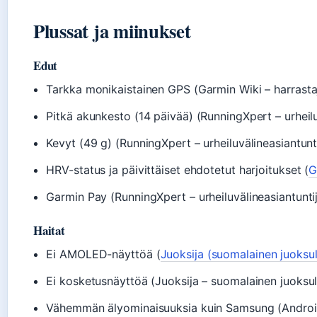
Plussat ja miinukset
Edut
Tarkka monikaistainen GPS (Garmin Wiki – harrasta
Pitkä akunkesto (14 päivää) (RunningXpert – urheilu
Kevyt (49 g) (RunningXpert – urheiluvälineasiantunt
HRV-status ja päivittäiset ehdotetut harjoitukset (
G
Garmin Pay (RunningXpert – urheiluvälineasiantunti
Haitat
Ei AMOLED-näyttöä (
Juoksija (suomalainen juoksul
Ei kosketusnäyttöä (Juoksija – suomalainen juoksul
Vähemmän älyominaisuuksia kuin Samsung (Android 