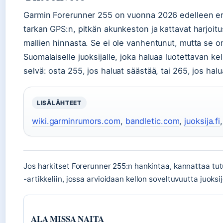
Garmin Forerunner 255 on vuonna 2026 edelleen eri
tarkan GPS:n, pitkän akunkeston ja kattavat harjoi
mallien hinnasta. Se ei ole vanhentunut, mutta se o
Suomalaiselle juoksijalle, joka haluaa luotettavan ke
selvä: osta 255, jos haluat säästää, tai 265, jos h
LISÄLÄHTEET
wiki.garminrumors.com
,
bandletic.com
,
juoksija.fi
Jos harkitset Forerunner 255:n hankintaa, kannattaa t
-artikkeliin, jossa arvioidaan kellon soveltuvuutta juoksijo
ALA MISSA NAITA