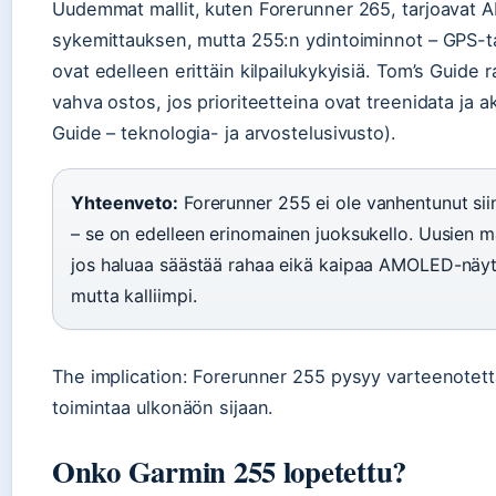
Uudemmat mallit, kuten Forerunner 265, tarjoava
sykemittauksen, mutta 255:n ydintoiminnot – GPS-ta
ovat edelleen erittäin kilpailukykyisiä. Tom’s Guide
vahva ostos, jos prioriteetteina ovat treenidata j
Guide – teknologia- ja arvostelusivusto).
Yhteenveto:
Forerunner 255 ei ole vanhentunut siin
– se on edelleen erinomainen juoksukello. Uusien mal
jos haluaa säästää rahaa eikä kaipaa AMOLED-näyt
mutta kalliimpi.
The implication: Forerunner 255 pysyy varteenotett
toimintaa ulkonäön sijaan.
Onko Garmin 255 lopetettu?