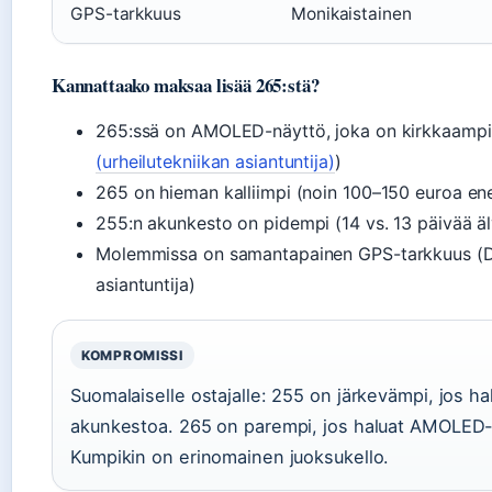
GPS-tarkkuus
Monikaistainen
Kannattaako maksaa lisää 265:stä?
265:ssä on AMOLED-näyttö, joka on kirkkaampi 
(urheilutekniikan asiantuntija)
)
265 on hieman kalliimpi (noin 100–150 euroa e
255:n akunkesto on pidempi (14 vs. 13 päivää äly
Molemmissa on samantapainen GPS-tarkkuus (DC
asiantuntija)
KOMPROMISSI
Suomalaiselle ostajalle: 255 on järkevämpi, jos ha
akunkestoa. 265 on parempi, jos haluat AMOLED-n
Kumpikin on erinomainen juoksukello.