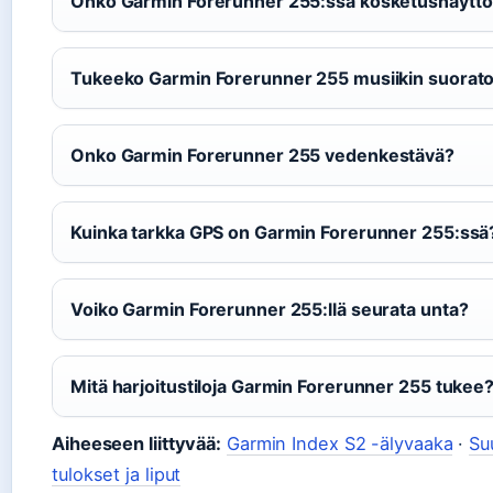
Onko Garmin Forerunner 255:ssä kosketusnäyttö
Tukeeko Garmin Forerunner 255 musiikin suorato
Onko Garmin Forerunner 255 vedenkestävä?
Kuinka tarkka GPS on Garmin Forerunner 255:ssä
Voiko Garmin Forerunner 255:llä seurata unta?
Mitä harjoitustiloja Garmin Forerunner 255 tukee
Aiheeseen liittyvää:
Garmin Index S2 -älyvaaka
·
Su
tulokset ja liput