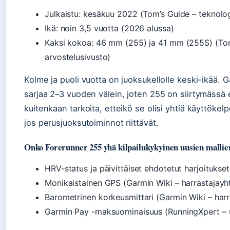
Julkaistu: kesäkuu 2022 (Tom’s Guide – teknolog
Ikä: noin 3,5 vuotta (2026 alussa)
Kaksi kokoa: 46 mm (255) ja 41 mm (255S) (Tom
arvostelusivusto)
Kolme ja puoli vuotta on juoksukellolle keski-ikää. G
sarjaa 2–3 vuoden välein, joten 255 on siirtymässä 
kuitenkaan tarkoita, etteikö se olisi yhtiä käyttökel
jos perusjuoksutoiminnot riittävät.
Onko Forerunner 255 yhä kilpailukykyinen uusien mallie
HRV-status ja päivittäiset ehdotetut harjoitukset
Monikaistainen GPS (Garmin Wiki – harrastajayht
Barometrinen korkeusmittari (Garmin Wiki – harr
Garmin Pay -maksuominaisuus (RunningXpert – ur