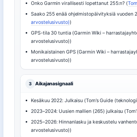
Onko Garmin virallisesti lopettanut 255:n? (
Tom’
Saako 255 enää ohjelmistopäivityksiä vuoden 2
arvostelusivusto)
)
GPS-tila 30 tuntia (Garmin Wiki – harrastajayht
arvostelusivusto))
Monikaistainen GPS (Garmin Wiki – harrastajayh
arvostelusivusto))
Aikajanasignaali
3
Kesäkuu 2022: Julkaisu (Tom’s Guide (teknologia
2023–2024: Uusien mallien (265) julkaisu (Tom’s
2025–2026: Hinnanlasku ja keskustelu vanhentu
arvostelusivusto))