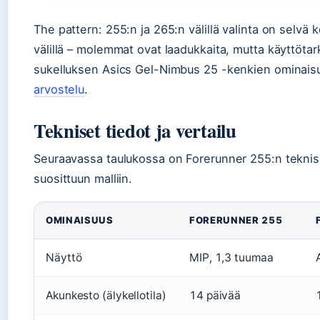
The pattern: 255:n ja 265:n välillä valinta on selv
välillä – molemmat ovat laadukkaita, mutta käyttöta
sukelluksen Asics Gel-Nimbus 25 -kenkien ominaisu
arvostelu
.
Tekniset tiedot ja vertailu
Seuraavassa taulukossa on Forerunner 255:n teknis
suosittuun malliin.
OMINAISUUS
FORERUNNER 255
Näyttö
MIP, 1,3 tuumaa
Akunkesto (älykellotila)
14 päivää