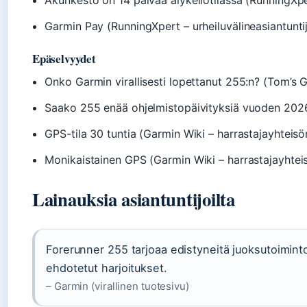
Akunkesto on 14 päivää älykellotilassa (RunningXper
Garmin Pay (RunningXpert – urheiluvälineasiantunti
Epäselvyydet
Onko Garmin virallisesti lopettanut 255:n? (Tom’s G
Saako 255 enää ohjelmistopäivityksiä vuoden 2026
GPS-tila 30 tuntia (Garmin Wiki – harrastajayhteisö
Monikaistainen GPS (Garmin Wiki – harrastajayhtei
Lainauksia asiantuntijoilta
Forerunner 255 tarjoaa edistyneitä juoksutoiminto
ehdotetut harjoitukset.
– Garmin (virallinen tuotesivu)