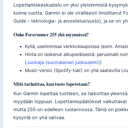
Lopettamiskeskustelu on yksi yleisimmistä kysymyksis
kolme vuotta. Garmin ei ole virallisesti ilmoittanut
Guide – teknologia- ja arvostelusivusto), ja se on y
Onko Forerunner 255 yhä myynnissä?
Kyllä, useimmissa verkkokaupoissa (esim. Amazon
Hinta on laskenut alkuperäisestä: perusmalli n
(
Juoksija (suomalainen juoksulehti)
)
Music-versio (Spotify-tuki) on yhä saatavilla (J
Mitä tarkoittaa, kun tuote lopetetaan?
Kun Garmin lopettaa tuotteen, se tarkoittaa yleensä,
myydään loppuun. Lopettamispäätökset vaikuttavat y
mutta 255 on edelleen tuotannossa. Tämä on poikkeuk
kysyntä on yhä vahvaa.