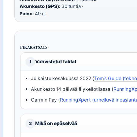
Akunkesto (GPS):
30 tuntia ·
Paino:
49 g
PIKAKATSAUS
Vahvistetut faktat
1
Julkaistu kesäkuussa 2022 (
Tom’s Guide (teknol
Akunkesto 14 päivää älykellotilassa (
RunningXpe
Garmin Pay (
RunningXpert (urheiluvälineasiantu
Mikä on epäselvää
2