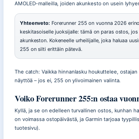
AMOLED-malleilla, joiden akunkesto on usein lyhye
Yhteenveto:
Forerunner 255 on vuonna 2026 erinoma
keskitasoiselle juoksijalle: tämä on paras ostos, jo
akunkeston. Kokeneelle urheilijalle, joka haluaa u
255 on silti erittäin pätevä.
The catch: Vaikka hinnanlasku houkuttelee, ostaja
näyttöä – jos ei, 255 on ylivoimainen valinta.
Voiko Forerunner 255:n ostaa vuon
Kyllä, ja se on edelleen turvallinen ostos, kunhan ha
on voimassa ostopäivästä, ja Garmin tarjoaa tyypilli
tuotesivu).