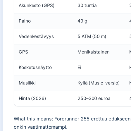
Akunkesto (GPS)
30 tuntia
Paino
49 g
Vedenkestävyys
5 ATM (50 m)
GPS
Monikaistainen
Kosketusnäyttö
Ei
Musiikki
Kyllä (Music-versio)
Hinta (2026)
250–300 euroa
What this means: Forerunner 255 erottuu edukseen a
onkin vaatimattomampi.