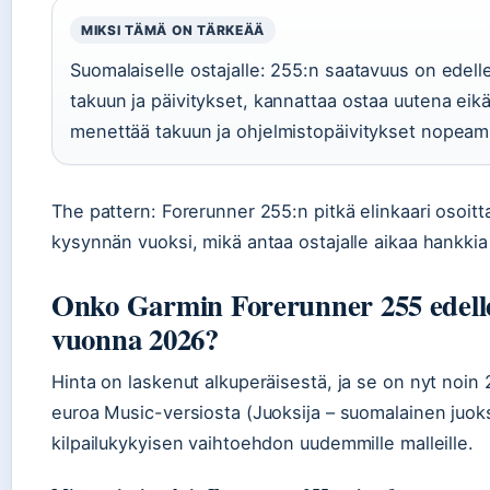
MIKSI TÄMÄ ON TÄRKEÄÄ
Suomalaiselle ostajalle: 255:n saatavuus on edell
takuun ja päivitykset, kannattaa ostaa uutena eik
menettää takuun ja ohjelmistopäivitykset nopeam
The pattern: Forerunner 255:n pitkä elinkaari osoitt
kysynnän vuoksi, mikä antaa ostajalle aikaa hankkia
Onko Garmin Forerunner 255 edelle
vuonna 2026?
Hinta on laskenut alkuperäisestä, ja se on nyt noi
euroa Music-versiosta (Juoksija – suomalainen juoksu
kilpailukykyisen vaihtoehdon uudemmille malleille.