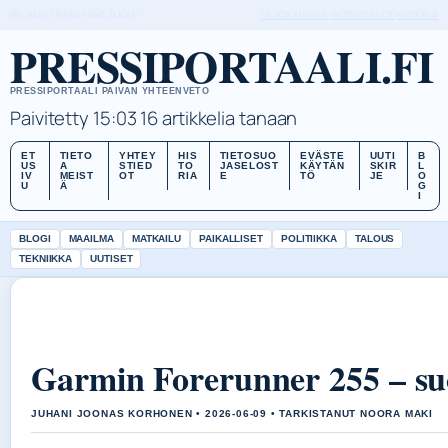
FRI, AUG 7
PAIVAPAIVA
SUOMI
TIETOA MEISTÄ
YHTEYSTIEDOT
HISTORIA
PRESSIPORTAALI.FI
PRESSIPORTAALI PAIVAN YHTEENVETO
Paivitetty 15:03
16 artikkelia tanaan
ET
TIETO
YHTEY
HIS
TIETOSUO
EVÄSTE
UUTI
B
US
A
STIED
TO
JASELOST
KÄYTÄN
SKIR
L
IV
MEIST
OT
RIA
E
TÖ
JE
O
U
Ä
G
I
BLOGI
MAAILMA
MATKAILU
PAIKALLISET
POLITIIKKA
TALOUS
TEKNIIKKA
UUTISET
Garmin Forerunner 255 – suo
JUHANI JOONAS KORHONEN • 2026-06-09 • TARKISTANUT NOORA MAKI