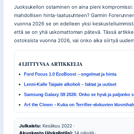
Juoksukellon ostaminen on aina pieni kompromissi:
mahdollisen hinta-laatusuhteen? Garmin Forerunner 2
vuonna 2026 se on edelleen yksi keskustelluimmista ma
että se on yhä uskomattoman pätevä. Tässä artikkel
ostoksista vuonna 2026, vai onko aika siirtyä uude
4 LIITTYVAA ARTIKKELIA
Ford Focus 1.0 EcoBoost – ongelmat ja hinta
Lenni-Kalle Taipale alkoholi – faktat ja uutiset
Samsung Galaxy S9 2026: Onko se hyvä ja paljonko 
Art the Clown – Kuka on Terrifier-elokuvien klovnih
Julkaistu:
Kesäkuu 2022 ·
Akunkesto (älykellotila):
14 päivää ·