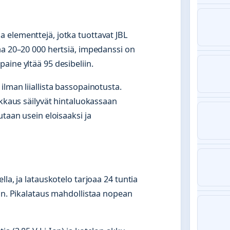
 elementtejä, jotka tuottavat JBL
aa 20–20 000 hertsiä, impedanssi on
aine yltää 95 desibeliin.
lman liiallista bassopainotusta.
rkkaus säilyvät hintaluokassaan
utaan usein eloisaaksi ja
la, ja latauskotelo tarjoaa 24 tuntia
iin. Pikalataus mahdollistaa nopean