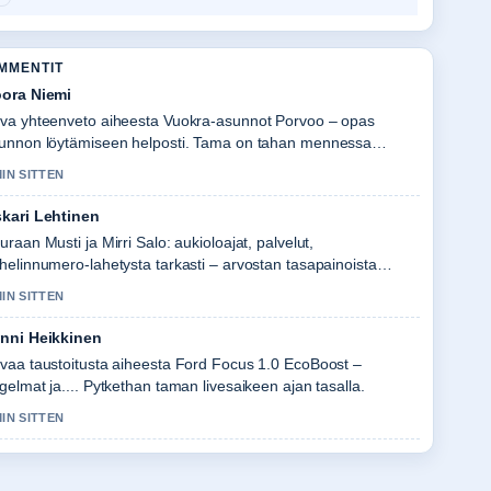
OMMENTIT
ora Niemi
va yhteenveto aiheesta Vuokra-asunnot Porvoo – opas
unnon löytämiseen helposti. Tama on tahan mennessa
lkein kooste tanaan.
MIN SITTEN
kari Lehtinen
uraan Musti ja Mirri Salo: aukioloajat, palvelut,
helinnumero-lahetysta tarkasti – arvostan tasapainoista
vyja.
MIN SITTEN
nni Heikkinen
vaa taustoitusta aiheesta Ford Focus 1.0 EcoBoost –
gelmat ja.... Pytkethan taman livesaikeen ajan tasalla.
MIN SITTEN