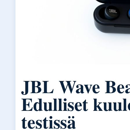
JBL Wave Be
Edulliset kuu
testissä