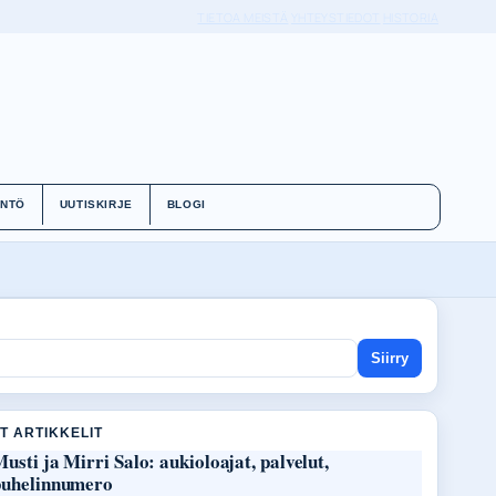
TIETOA MEISTÄ
YHTEYSTIEDOT
HISTORIA
ÄNTÖ
UUTISKIRJE
BLOGI
Siirry
T ARTIKKELIT
usti ja Mirri Salo: aukioloajat, palvelut,
puhelinnumero