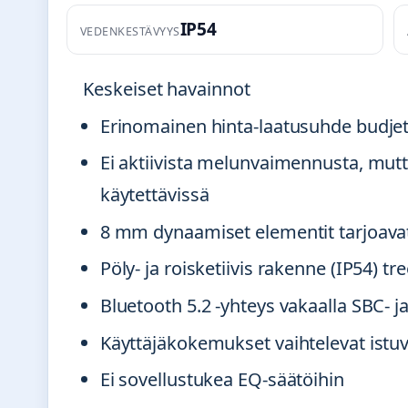
IP54
VEDENKESTÄVYYS
Keskeiset havainnot
Erinomainen hinta-laatusuhde budjet
Ei aktiivista melunvaimennusta, mut
käytettävissä
8 mm dynaamiset elementit tarjoava
Pöly- ja roisketiivis rakenne (IP54) t
Bluetooth 5.2 -yhteys vakaalla SBC- 
Käyttäjäkokemukset vaihtelevat istu
Ei sovellustukea EQ-säätöihin