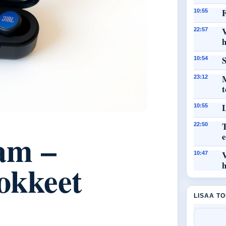
F
10:55
22:57
h
S
10:54
M
23:12
L
10:55
T
22:50
am –
e
10:47
lokkeet
h
LISAA T