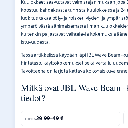
Kuulokkeet saavuttavat valmistajan mukaan jopa
koostuu kahdeksasta tunnista kuulokkeissa ja 24 t
luokitus takaa pöly- ja roisketiiviyden, ja ympäris
ympäröivästä äänimaisemasta ilman kuulokkeiden 
kuitenkin paljastavat vaihtelevia kokemuksia ääne
istuvuudesta.
Tässä artikkelissa käydään läpi JBL Wave Beam -ku
hintataso, käyttökokemukset sekä vertailu uudem
Tavoitteena on tarjota kattava kokonaiskuva enne
Mitkä ovat JBL Wave Beam -k
tiedot?
29,99–49 €
HINTA