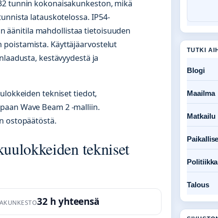
 32 tunnin kokonaisakunkeston, mikä
unnista latauskotelossa. IP54-
tön äänitila mahdollistaa tietoisuuden
poistamista. Käyttäjäarvostelut
TUTKI AI
nlaadusta, kestävyydestä ja
Blogi
ulokkeiden tekniset tiedot,
Maailma
paan Wave Beam 2 -malliin.
Matkailu
n ostopäätöstä.
Paikallise
uulokkeiden tekniset
Politiikka
Talous
32 h yhteensä
AKUNKESTO