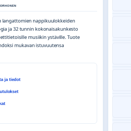
 KORHONEN
n langattomien nappikuulokkeiden
ogia ja 32 tunnin kokonaisakunkesto
itietoisille musiikin ystäville. Tuote
oehdoksi mukavan istuvuutensa
 ja tiedot
lutulokset
kat