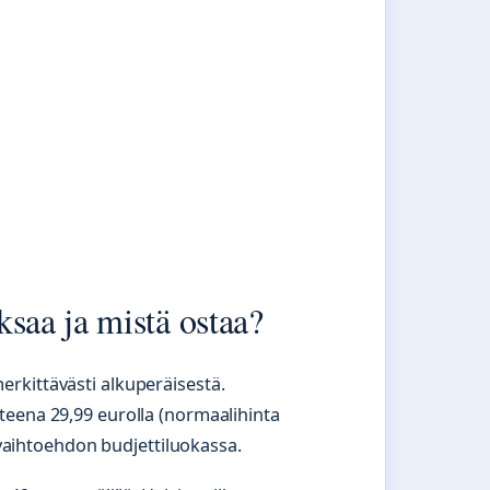
aa ja mistä ostaa?
rkittävästi alkuperäisestä.
tteena 29,99 eurolla (normaalihinta
n vaihtoehdon budjettiluokassa.