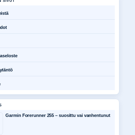
N SIVUT
istä
edot
jaseloste
ytäntö
e
S
Garmin Forerunner 255 – suosittu vai vanhentunut