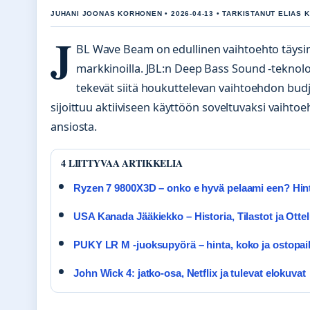
JUHANI JOONAS KORHONEN • 2026-04-13 • TARKISTANUT ELIAS
J
BL Wave Beam on edullinen vaihtoehto täysi
markkinoilla. JBL:n Deep Bass Sound -teknol
tekevät siitä houkuttelevan vaihtoehdon budjett
sijoittuu aktiiviseen käyttöön soveltuvaksi vaiht
ansiosta.
4 LIITTYVAA ARTIKKELIA
Ryzen 7 9800X3D – onko e hyvä pelaami een? Hinta
USA Kanada Jääkiekko – Historia, Tilastot ja Otte
PUKY LR M -juoksupyörä – hinta, koko ja ostopai
John Wick 4: jatko-osa, Netflix ja tulevat elokuvat