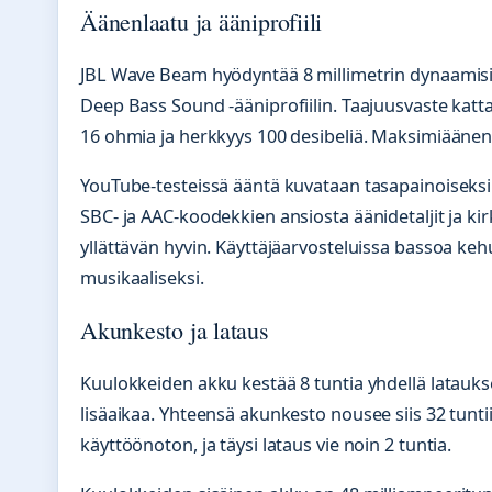
Äänenlaatu ja ääniprofiili
JBL Wave Beam hyödyntää 8 millimetrin dynaamisia
Deep Bass Sound -ääniprofiilin. Taajuusvaste katt
16 ohmia ja herkkyys 100 desibeliä. Maksimiäänenp
YouTube-testeissä ääntä kuvataan tasapainoiseksi i
SBC- ja AAC-koodekkien ansiosta äänidetaljit ja ki
yllättävän hyvin. Käyttäjäarvosteluissa bassoa keh
musikaaliseksi.
Akunkesto ja lataus
Kuulokkeiden akku kestää 8 tuntia yhdellä latauksel
lisäaikaa. Yhteensä akunkesto nousee siis 32 tunt
käyttöönoton, ja täysi lataus vie noin 2 tuntia.