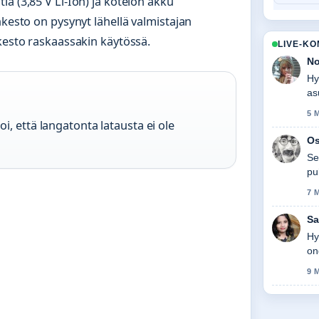
a (3,85 V Li-Ion) ja kotelon akku
nkesto on pysynyt lähellä valmistajan
nkesto raskaassakin käytössä.
LIVE-K
No
Hy
as
se
5 
, että langatonta latausta ei ole
Os
Se
pu
sa
7 
Sa
Hy
on
9 