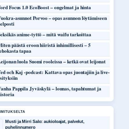
ord Focus 1.0 EcoBoost – ongelmat ja hinta
Vuokra-asunnot Porvoo – opas asunnon löytämiseen
elposti
eksikäs anime-tyttö – mitä waifu tarkoittaa
iten päästä eroon hiiristä inhimillisesti – 5
tehokasta tapaa
eijonan luola Suomi rooleissa – ketkä ovat leijonat
ed och Kaj -podcast: Kattava opas juontajiin ja live-
sityksiin
Vanha Pappila Jyväskylä – lounas, tapahtumat ja
istoria
OIMITUKSELTA
Musti ja Mirri Salo: aukioloajat, palvelut,
puhelinnumero