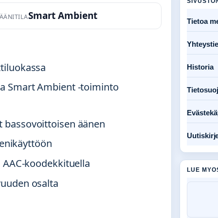
SIVUSTO
Smart Ambient
ÄÄNITILA
Tietoa me
Yhteysti
tiluokassa
Historia
ta Smart Ambient -toiminto
Tietosuo
Evästekä
t bassovoittoisen äänen
Uutiskirj
reenikäyttöön
ja AAC-koodekkituella
LUE MYO
vuuden osalta