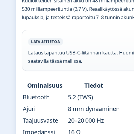
Kuulokkeiden sisäinen akku on 48 milliampeeritunti
530 milliampeerituntia (3,7 V). Reaalikäytössä aku
lupauksia, ja testeissä raportoitu 7–8 tunnin aku
LATAUSTIETOA
Lataus tapahtuu USB-C-liitännän kautta. Huomioi
saatavilla tässä mallissa.
Ominaisuus
Tiedot
Bluetooth
5.2 (TWS)
Ajuri
8 mm dynaaminen
Taajuusvaste
20–20 000 Hz
Impedanssi
16 Ω