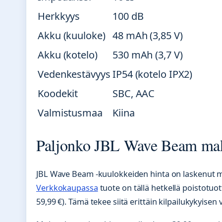
Herkkyys
100 dB
Akku (kuuloke)
48 mAh (3,85 V)
Akku (kotelo)
530 mAh (3,7 V)
Vedenkestävyys
IP54 (kotelo IPX2)
Koodekit
SBC, AAC
Valmistusmaa
Kiina
Paljonko JBL Wave Beam maks
JBL Wave Beam -kuulokkeiden hinta on laskenut me
Verkkokaupassa
tuote on tällä hetkellä poistotuo
59,99 €). Tämä tekee siitä erittäin kilpailukykyise