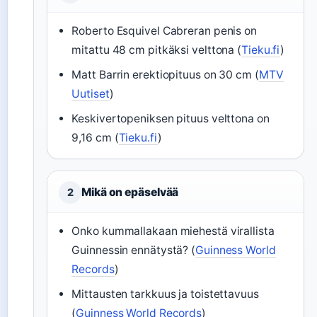
Roberto Esquivel Cabreran penis on
mitattu 48 cm pitkäksi velttona (
Tieku.fi
)
Matt Barrin erektiopituus on 30 cm (
MTV
Uutiset
)
Keskivertopeniksen pituus velttona on
9,16 cm (
Tieku.fi
)
Mikä on epäselvää
2
Onko kummallakaan miehestä virallista
Guinnessin ennätystä? (
Guinness World
Records
)
Mittausten tarkkuus ja toistettavuus
(
Guinness World Records
)