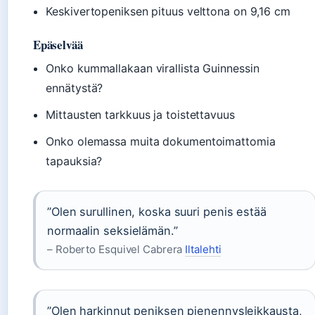
Keskivertopeniksen pituus velttona on 9,16 cm
Epäselvää
Onko kummallakaan virallista Guinnessin
ennätystä?
Mittausten tarkkuus ja toistettavuus
Onko olemassa muita dokumentoimattomia
tapauksia?
”Olen surullinen, koska suuri penis estää
normaalin seksielämän.”
– Roberto Esquivel Cabrera
Iltalehti
”Olen harkinnut peniksen pienennysleikkausta,