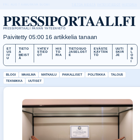
FRI, AUG 7
AAMUPAIVA
SUOMI
TIETOA MEISTÄ
YHTEYSTIEDOT
HISTORIA
PRESSIPORTAALI.FI
PRESSIPORTAALI PAIVAN YHTEENVETO
Paivitetty 05:00
16 artikkelia tanaan
ET
TIETO
YHTEY
HIS
TIETOSUO
EVÄSTE
UUTI
B
US
A
STIED
TO
JASELOST
KÄYTÄN
SKIR
L
IV
MEIST
OT
RIA
E
TÖ
JE
O
U
Ä
G
I
BLOGI
MAAILMA
MATKAILU
PAIKALLISET
POLITIIKKA
TALOUS
TEKNIIKKA
UUTISET