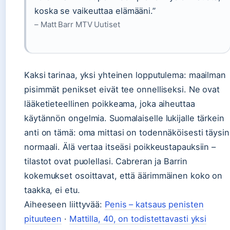
koska se vaikeuttaa elämääni.”
– Matt Barr MTV Uutiset
Kaksi tarinaa, yksi yhteinen lopputulema: maailman
pisimmät penikset eivät tee onnelliseksi. Ne ovat
lääketieteellinen poikkeama, joka aiheuttaa
käytännön ongelmia. Suomalaiselle lukijalle tärkein
anti on tämä: oma mittasi on todennäköisesti täysin
normaali. Älä vertaa itseäsi poikkeustapauksiin –
tilastot ovat puolellasi. Cabreran ja Barrin
kokemukset osoittavat, että äärimmäinen koko on
taakka, ei etu.
Aiheeseen liittyvää:
Penis – katsaus penisten
pituuteen
·
Mattilla, 40, on todistettavasti yksi