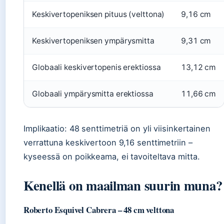
Keskivertopeniksen pituus (velttona)
9,16 cm
Keskivertopeniksen ympärysmitta
9,31 cm
Globaali keskivertopenis erektiossa
13,12 cm
Globaali ympärysmitta erektiossa
11,66 cm
Implikaatio: 48 senttimetriä on yli viisinkertainen
verrattuna keskivertoon 9,16 senttimetriin –
kyseessä on poikkeama, ei tavoiteltava mitta.
Kenellä on maailman suurin muna?
Roberto Esquivel Cabrera – 48 cm velttona