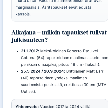
mutta datan valossa maantieteelliset erot ovat
marginaalisia. Ääritapaukset eivät edusta
kansoja.
Aikajana – milloin tapaukset tulivat
julkisuuteen?
21.1.2017:
Meksikolainen Roberto Esquivel
Cabrera (54) raportoidaan maailman suurimma
peniksen omaajaksi, pituus 48 cm (Tieku.fi).
25.5.2024 / 20.9.2024:
Brittiläinen Matt Barr
(40) raportoidaan yhdeksi maailman
suurimmista peniksistä, erektiossa 30 cm (MTV
Uutiset).
Yhteenveto:
Vuosien 2017 ja 2024 välillä