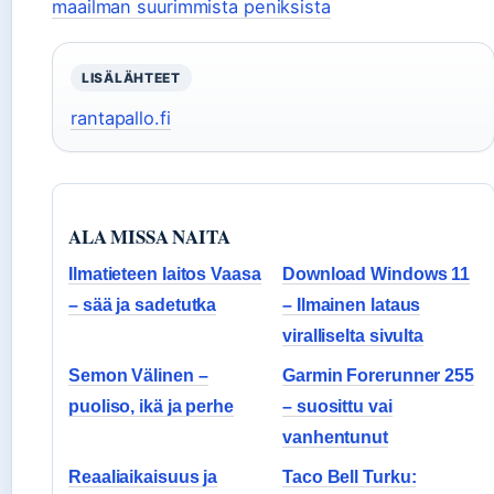
maailman suurimmista peniksista
LISÄLÄHTEET
rantapallo.fi
ALA MISSA NAITA
Ilmatieteen laitos Vaasa
Download Windows 11
– sää ja sadetutka
– Ilmainen lataus
viralliselta sivulta
Semon Välinen –
Garmin Forerunner 255
puoliso, ikä ja perhe
– suosittu vai
vanhentunut
Reaaliaikaisuus ja
Taco Bell Turku: