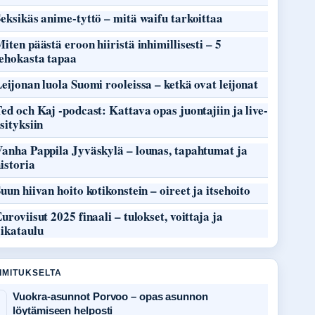
eksikäs anime-tyttö – mitä waifu tarkoittaa
iten päästä eroon hiiristä inhimillisesti – 5
tehokasta tapaa
eijonan luola Suomi rooleissa – ketkä ovat leijonat
ed och Kaj -podcast: Kattava opas juontajiin ja live-
sityksiin
Vanha Pappila Jyväskylä – lounas, tapahtumat ja
istoria
uun hiivan hoito kotikonstein – oireet ja itsehoito
uroviisut 2025 finaali – tulokset, voittaja ja
aikataulu
OIMITUKSELTA
Vuokra-asunnot Porvoo – opas asunnon
löytämiseen helposti