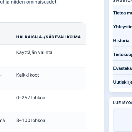
SIVUSTO
ut ja niiden ominaisuudet
Tietoa me
Yhteysti
HALKAISIJA-/SÄDEVALIKOIMA
Historia
Käyttäjän valinta
Tietosuo
Evästekä
-
Kaikki koot
Uutiskirj
t
0–257 lohkoa
LUE MYO
ymä
3–100 lohkoa