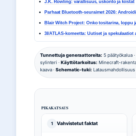
J.K. Rowling: varallisuus, uskonto ja kiistat
Parhaat Bluetooth-seuraimet 2026: Androidil
Blair Witch Project: Onko tositarina, loppu j
3I/ATLAS-komeetta: Uutiset ja spekulaatiot
Tunnettuja generaattoreita:
5 päätyökalua 
sylinteri ·
Käyttötarkoitus:
Minecraft-rakent
kaava ·
Schematic-tuki:
Latausmahdollisuus
PIKAKATSAUS
Vahvistetut faktat
1