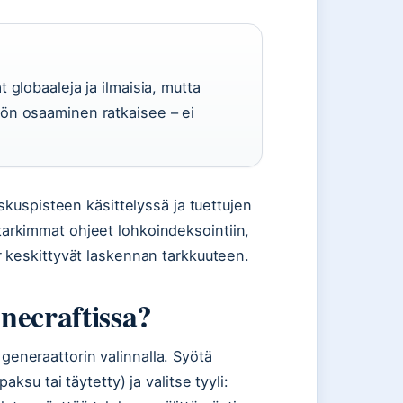
t globaaleja ja ilmaisia, mutta
nön osaaminen ratkaisee – ei
eskuspisteen käsittelyssä ja tuettujen
arkimmat ohjeet lohkoindeksointiin,
r keskittyvät laskennan tarkkuuteen.
necraftissa?
eneraattorin valinnalla. Syötä
aksu tai täytetty) ja valitse tyyli: