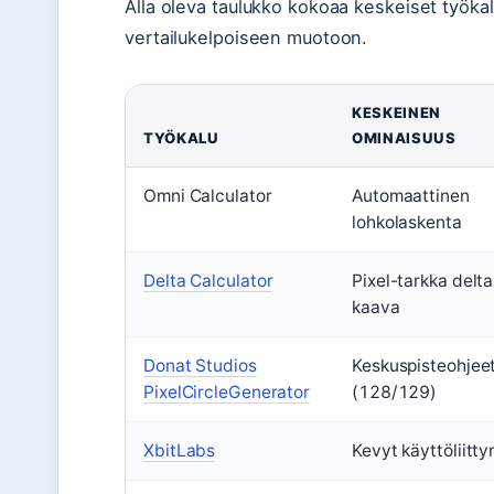
Alla oleva taulukko kokoaa keskeiset työkal
vertailukelpoiseen muotoon.
KESKEINEN
TYÖKALU
OMINAISUUS
Omni Calculator
Automaattinen
lohkolaskenta
Delta Calculator
Pixel-tarkka delta
kaava
Donat Studios
Keskuspisteohjee
PixelCircleGenerator
(128/129)
XbitLabs
Kevyt käyttöliitt