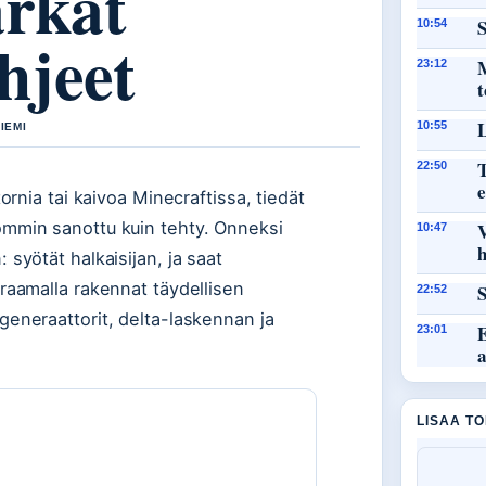
arkat
S
10:54
hjeet
M
23:12
L
10:55
IEMI
T
22:50
e
ornia tai kaivoa Minecraftissa, tiedät
mmin sanottu kuin tehty. Onneksi
10:47
h
syötät halkaisijan, ja saat
raamalla rakennat täydellisen
S
22:52
eneraattorit, delta-laskennan ja
E
23:01
LISAA T