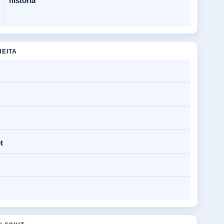
historia
HEITA
t