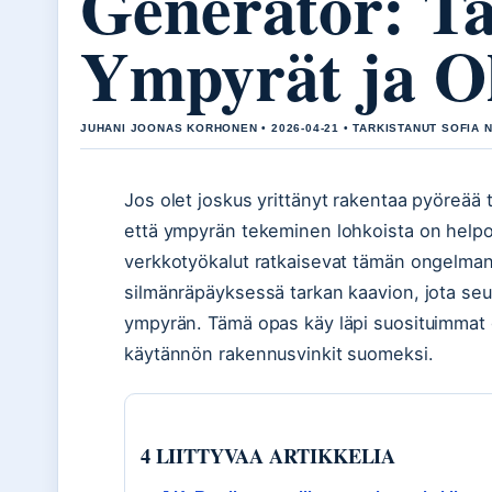
Generator: T
Ympyrät ja O
JUHANI JOONAS KORHONEN • 2026-04-21 • TARKISTANUT SOFIA N
Jos olet joskus yrittänyt rakentaa pyöreää t
että ympyrän tekeminen lohkoista on helpo
verkkotyökalut ratkaisevat tämän ongelman: 
silmänräpäyksessä tarkan kaavion, jota seu
ympyrän. Tämä opas käy läpi suosituimmat g
käytännön rakennusvinkit suomeksi.
4 LIITTYVAA ARTIKKELIA