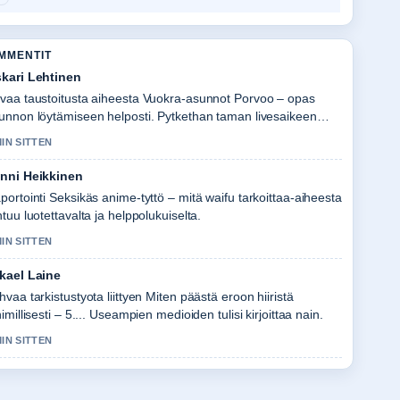
OMMENTIT
kari Lehtinen
vaa taustoitusta aiheesta Vuokra-asunnot Porvoo – opas
unnon löytämiseen helposti. Pytkethan taman livesaikeen
an tasalla.
MIN SITTEN
nni Heikkinen
portointi Seksikäs anime-tyttö – mitä waifu tarkoittaa-aiheesta
ntuu luotettavalta ja helppolukuiselta.
MIN SITTEN
kael Laine
hvaa tarkistustyota liittyen Miten päästä eroon hiiristä
himillisesti – 5.... Useampien medioiden tulisi kirjoittaa nain.
MIN SITTEN