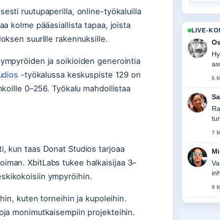
sti ruutupaperilla, online-työkaluilla
aa kolme pääasiallista tapaa, joista
LIVE-K
oksen suurille rakennuksille.
Os
Hy
 ympyröiden ja soikioiden generointia
as
aj
udios
-työkalussa keskuspiste 129 on
5 
hkoille 0–256. Työkalu mahdollistaa
Sa
Ra
tu
7 
i, kun taas Donat Studios tarjoaa
Mi
iman. XbitLabs tukee halkaisijaa 3–
Va
in
skikokoisiin ympyröihin.
9 
hin, kuten torneihin ja kupoleihin.
oja monimutkaisempiin projekteihin.