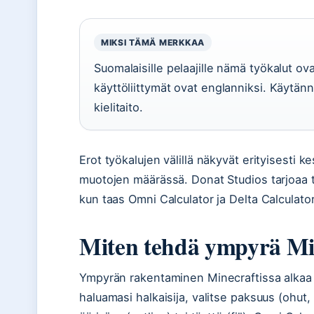
MIKSI TÄMÄ MERKKAA
Suomalaisille pelaajille nämä työkalut ova
käyttöliittymät ovat englanniksi. Käytän
kielitaito.
Erot työkalujen välillä näkyvät erityisesti k
muotojen määrässä. Donat Studios tarjoaa t
kun taas Omni Calculator ja Delta Calculato
Miten tehdä ympyrä Mi
Ympyrän rakentaminen Minecraftissa alkaa g
haluamasi halkaisija, valitse paksuus (ohut, p