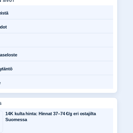
N SIVUT
istä
edot
jaseloste
ytäntö
e
S
14K kulta hinta: Hinnat 37–74 €/g eri ostajilta
Suomessa