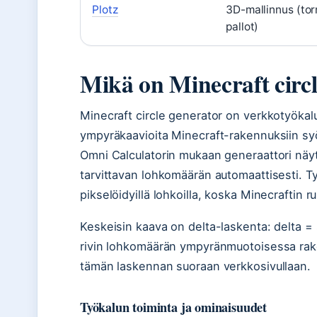
Plotz
3D-mallinnus (torn
pallot)
Mikä on Minecraft circ
Minecraft circle generator on verkkotyökalu
ympyräkaavioita Minecraft-rakennuksiin syö
Omni Calculatorin mukaan generaattori näy
tarvittavan lohkomäärän automaattisesti. T
pikselöidyillä lohkoilla, koska Minecraftin ru
Keskeisin kaava on delta-laskenta: delta = s
rivin lohkomäärän ympyränmuotoisessa ra
tämän laskennan suoraan verkkosivullaan.
Työkalun toiminta ja ominaisuudet