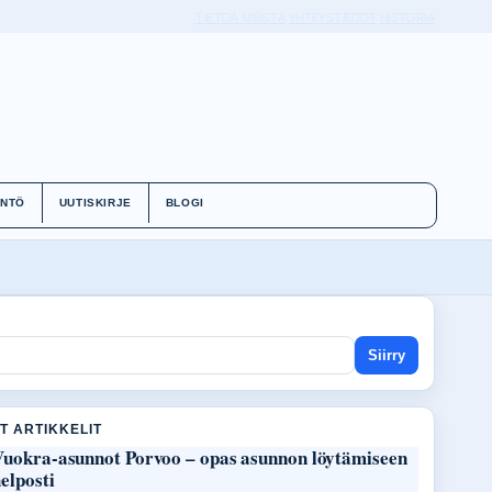
TIETOA MEISTÄ
YHTEYSTIEDOT
HISTORIA
ÄNTÖ
UUTISKIRJE
BLOGI
Siirry
T ARTIKKELIT
Vuokra-asunnot Porvoo – opas asunnon löytämiseen
elposti