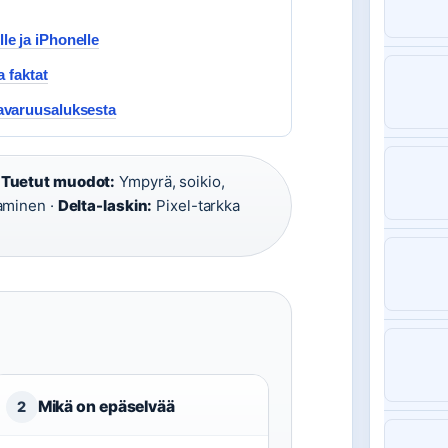
le ja iPhonelle
a faktat
 avaruusaluksesta
·
Tuetut muodot:
Ympyrä, soikio,
aminen ·
Delta-laskin:
Pixel-tarkka
Mikä on epäselvää
2