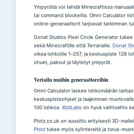
Ympyröitä voi tehdä Minecraftissa manuaalise
tai command blockeilla. Omni Calculator list
online-generaattorit tarjoavat tarkimman tul
Donat Studios Pixel Circle Generator tukee
sekä Minecraftille että Terrarialle.
Donat St
oikea lohkoille 1–257, ja keskuspiste 128 lo
ohuet, paksut ja täytetyt ympyrät.
Vertailu muihin generaattoreihin
Omni Calculator laskee lohkomäärän tarkast
keskuspisteohjeet ja laajemman muotovaliko
100 lohkoa.
XbitLabs
on hyvä vaihtoehto ke
Plotz.co.uk on suosittu erityisesti 3D-mallei
Plotz
tukee myös sylintereitä ja torus-muot