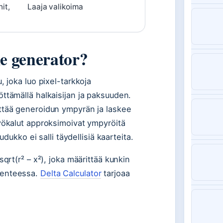
it,
Laaja valikoima
le generator?
, joka luo pixel-tarkkoja
ttämällä halkaisijan ja paksuuden.
ttää generoidun ympyrän ja laskee
yökalut approksimoivat ympyröitä
udukko ei salli täydellisiä kaarteita.
qrt(r² – x²), joka määrittää kunkin
kenteessa.
Delta Calculator
tarjoaa