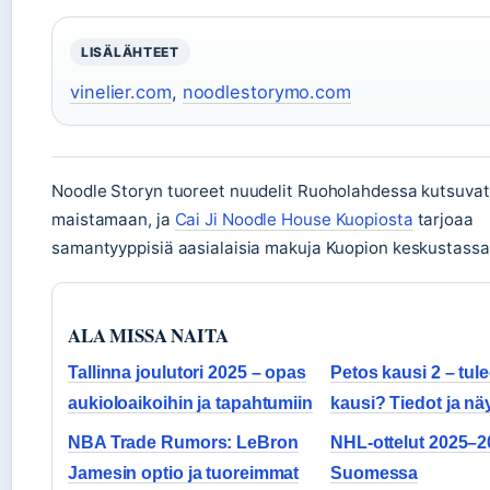
LISÄLÄHTEET
vinelier.com
,
noodlestorymo.com
Noodle Storyn tuoreet nuudelit Ruoholahdessa kutsuvat
maistamaan, ja
Cai Ji Noodle House Kuopiosta
tarjoaa
samantyyppisiä aasialaisia makuja Kuopion keskustassa
ALA MISSA NAITA
Tallinna joulutori 2025 – opas
Petos kausi 2 – tul
aukioloaikoihin ja tapahtumiin
kausi? Tiedot ja näyt
NBA Trade Rumors: LeBron
NHL-ottelut 2025–2
Jamesin optio ja tuoreimmat
Suomessa