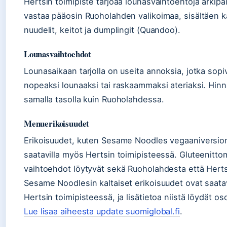
Hertsin toimipiste tarjoaa lounasvaihtoehtoja arkip
vastaa pääosin Ruoholahden valikoimaa, sisältäen k
nuudelit, keitot ja dumplingit (Quandoo).
Lounasvaihtoehdot
Lounasaikaan tarjolla on useita annoksia, jotka sopi
nopeaksi lounaaksi tai raskaammaksi ateriaksi. Hin
samalla tasolla kuin Ruoholahdessa.
Menuerikoisuudet
Erikoisuudet, kuten Sesame Noodles vegaaniversio
saatavilla myös Hertsin toimipisteessä. Gluteenitto
vaihtoehdot löytyvät sekä Ruoholahdesta että Herts
Sesame Noodlesin kaltaiset erikoisuudet ovat saata
Hertsin toimipisteessä, ja lisätietoa niistä löydät os
Lue lisaa aiheesta update suomiglobal.fi
.