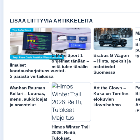
LISAA LIITTYVIA ARTIKKELEITA
Mä
– 
Bl
p
C More Sport 1
Brabus G Wagon
ty
ohjelmat tänään –
– Hinta, speksit ja
Ilmaiset
mitä tulee tänään
ostotiedot
koodausharjoitussivustot:
Suomessa
5 parasta vertailussa
Wanhan Rauman
Art the Clown –
Pa
Kellari – Lounas,
Kuka on Terrifier-
Bl
menu, aukioloajat
elokuvien
se
ja arvostelut
klovnihahmo
An
iP
Himos Winter Trail
2026: Reitti,
Tulokset,