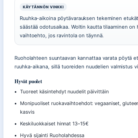
KÄYTÄNNÖN VINKKI
Ruuhka-aikoina pöytävarauksen tekeminen etukä
säästää odotusaikaa. Woltin kautta tilaaminen on
vaihtoehto, jos ravintola on täynnä.
Ruoholahteen suuntaavan kannattaa varata pöytä e
ruuhka-aikana, sillä tuoreiden nuudelien valmistus vi
Hyvät puolet
Tuoreet käsintehdyt nuudelit päivittäin
Monipuoliset ruokavaihtoehdot: vegaaniset, glutee
kasvis
Keskiluokkaiset hinnat 13–15€
Hyvä sijainti Ruoholahdessa