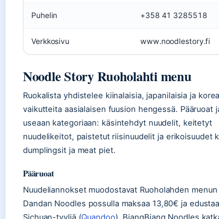
Puhelin
+358 41 3285518
Verkkosivu
www.noodlestory.fi
Noodle Story Ruoholahti menu
Ruokalista yhdistelee kiinalaisia, japanilaisia ja korea
vaikutteita aasialaisen fuusion hengessä. Pääruoat 
useaan kategoriaan: käsintehdyt nuudelit, keitetyt
nuudelikeitot, paistetut riisinuudelit ja erikoisuudet 
dumplingsit ja meat piet.
Pääruoat
Nuudeliannokset muodostavat Ruoholahden menun 
Dandan Noodles possulla maksaa 13,80€ ja edustaa
Sichuan-tyyliä (
Quandoo
). BiangBiang Noodles katk