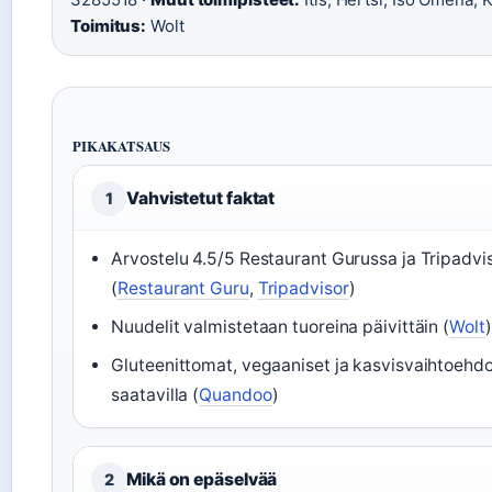
Toimitus:
Wolt
PIKAKATSAUS
Vahvistetut faktat
1
Arvostelu 4.5/5 Restaurant Gurussa ja Tripadvi
(
Restaurant Guru
,
Tripadvisor
)
Nuudelit valmistetaan tuoreina päivittäin (
Wolt
)
Gluteenittomat, vegaaniset ja kasvisvaihtoehd
saatavilla (
Quandoo
)
Mikä on epäselvää
2