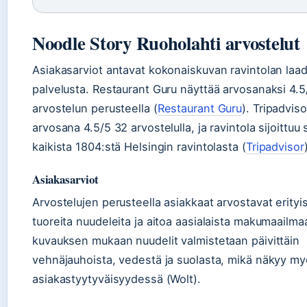
Noodle Story Ruoholahti arvostelut
Asiakasarviot antavat kokonaiskuvan ravintolan laad
palvelusta. Restaurant Guru näyttää arvosanaksi 4.5
arvostelun perusteella (
Restaurant Guru
). Tripadvis
arvosana 4.5/5 32 arvostelulla, ja ravintola sijoittuu 
kaikista 1804:stä Helsingin ravintolasta (
Tripadvisor
Asiakasarviot
Arvostelujen perusteella asiakkaat arvostavat erityi
tuoreita nuudeleita ja aitoa aasialaista makumaailma
kuvauksen mukaan nuudelit valmistetaan päivittäin
vehnäjauhoista, vedestä ja suolasta, mikä näkyy m
asiakastyytyväisyydessä (Wolt).