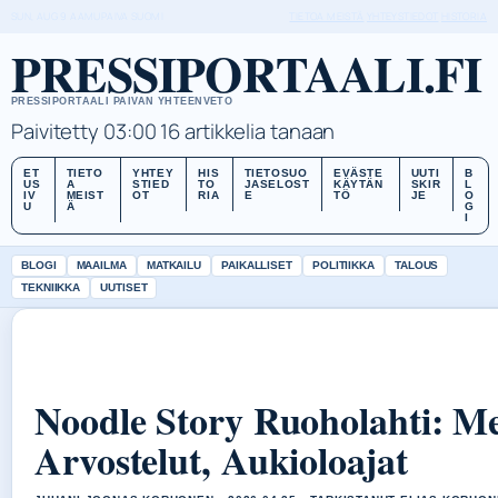
SUN, AUG 9
AAMUPAIVA
SUOMI
TIETOA MEISTÄ
YHTEYSTIEDOT
HISTORIA
PRESSIPORTAALI.FI
PRESSIPORTAALI PAIVAN YHTEENVETO
Paivitetty 03:00
16 artikkelia tanaan
ET
TIETO
YHTEY
HIS
TIETOSUO
EVÄSTE
UUTI
B
US
A
STIED
TO
JASELOST
KÄYTÄN
SKIR
L
IV
MEIST
OT
RIA
E
TÖ
JE
O
U
Ä
G
I
BLOGI
MAAILMA
MATKAILU
PAIKALLISET
POLITIIKKA
TALOUS
TEKNIIKKA
UUTISET
Noodle Story Ruoholahti: M
Arvostelut, Aukioloajat