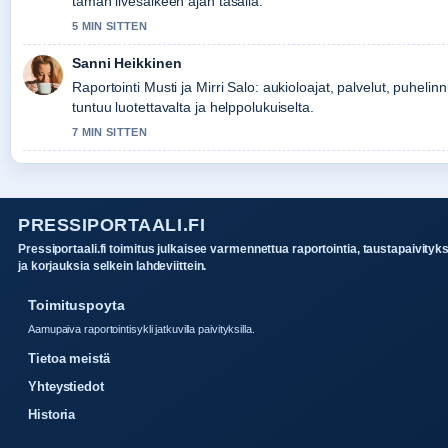
taman livesaikeen ajan tasalla.
5 MIN SITTEN
Sanni Heikkinen
Raportointi Musti ja Mirri Salo: aukioloajat, palvelut, puhel
tuntuu luotettavalta ja helppolukuiselta.
7 MIN SITTEN
PRESSIPORTAALI.FI
Pressiportaali.fi toimitus julkaisee varmennettua raportointia, taustapaivityk
ja korjauksia selkein lahdeviittein.
Toimituspoyta
Aamupaiva raportointisykli jatkuvilla paivityksilla.
Tietoa meistä
Yhteystiedot
Historia