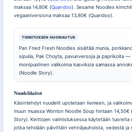
maksaa 14,80€ (
Quandoo
). Sesame Noodles kimchillä
vegaaniversiona maksaa 13,80€ (Quandoo).
TOIMITUKSEN HUOMAUTUS
Pan Fried Fresh Noodles sisältää munia, porkkano
sipulia, Pak Choyta, pavunversoja ja paprikoita —
monipuolinen valikoima kasviksia samassa annok
(Noodle Story).
Nuudelikeitot
Käsintehdyt nuudelit upotetaan liemeen, ja valikoim
muun muassa Wonton Noodle Soup hintaan 14,50€ 
Story). Keittojen valmistuksessa käytetään tuoreita 
jotka tehdään päivittäin vehnäjauhoista, vedestä ja 