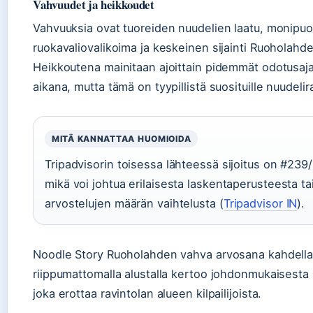
Vahvuudet ja heikkoudet
Vahvuuksia ovat tuoreiden nuudelien laatu, monipuo
ruokavaliovalikoima ja keskeinen sijainti Ruoholahd
Heikkoutena mainitaan ajoittain pidemmät odotusaja
aikana, mutta tämä on tyypillistä suosituille nuudelira
MITÄ KANNATTAA HUOMIOIDA
Tripadvisorin toisessa lähteessä sijoitus on #239
mikä voi johtua erilaisesta laskentaperusteesta ta
arvostelujen määrän vaihtelusta (
Tripadvisor IN
).
Noodle Story Ruoholahden vahva arvosana kahdell
riippumattomalla alustalla kertoo johdonmukaisesta 
joka erottaa ravintolan alueen kilpailijoista.