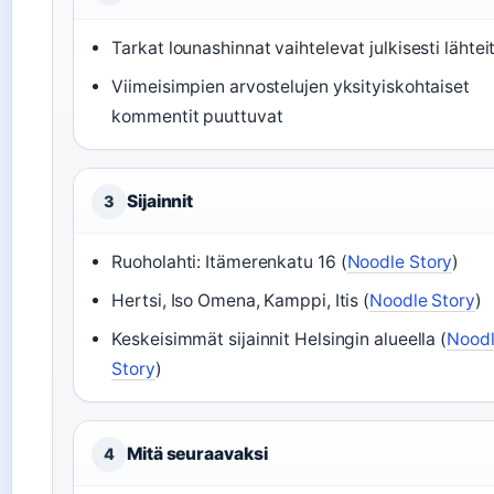
Tarkat lounashinnat vaihtelevat julkisesti lähtei
Viimeisimpien arvostelujen yksityiskohtaiset
kommentit puuttuvat
Sijainnit
3
Ruoholahti: Itämerenkatu 16 (
Noodle Story
)
Hertsi, Iso Omena, Kamppi, Itis (
Noodle Story
)
Keskeisimmät sijainnit Helsingin alueella (
Nood
Story
)
Mitä seuraavaksi
4