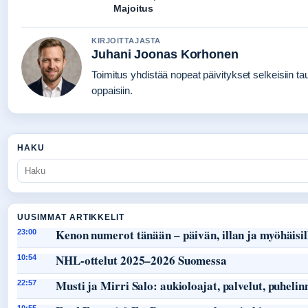
Majoitus
KIRJOITTAJASTA
Juhani Joonas Korhonen
Toimitus yhdistää nopeat päivitykset selkeisiin tau
oppaisiin.
HAKU
UUSIMMAT ARTIKKELIT
Kenon numerot tänään – päivän, illan ja myöhäisil
23:00
NHL-ottelut 2025–2026 Suomessa
10:54
Musti ja Mirri Salo: aukioloajat, palvelut, puheli
22:57