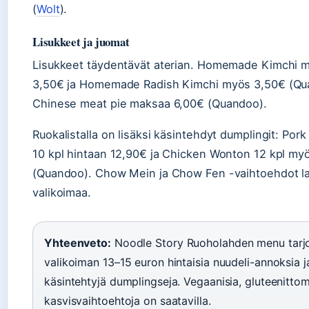
(
Wolt
).
Lisukkeet ja juomat
Lisukkeet täydentävät aterian. Homemade Kimchi 
3,50€ ja Homemade Radish Kimchi myös 3,50€ (Qu
Chinese meat pie maksaa 6,00€ (Quandoo).
Ruokalistalla on lisäksi käsintehdyt dumplingit: Por
10 kpl hintaan 12,90€ ja Chicken Wonton 12 kpl my
(Quandoo). Chow Mein ja Chow Fen -vaihtoehdot la
valikoimaa.
Yhteenveto:
Noodle Story Ruoholahden menu tarjo
valikoiman 13–15 euron hintaisia nuudeli-annoksia j
käsintehtyjä dumplingseja. Vegaanisia, gluteenittom
kasvisvaihtoehtoja on saatavilla.