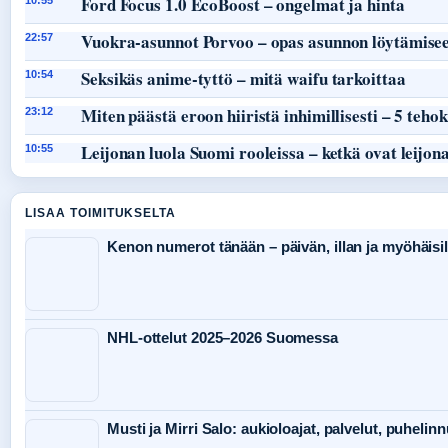
Ford Focus 1.0 EcoBoost – ongelmat ja hinta
10:55
Vuokra-asunnot Porvoo – opas asunnon löytämisee
22:57
Seksikäs anime-tyttö – mitä waifu tarkoittaa
10:54
Miten päästä eroon hiiristä inhimillisesti – 5 teho
23:12
Leijonan luola Suomi rooleissa – ketkä ovat leijon
10:55
LISAA TOIMITUKSELTA
Kenon numerot tänään – päivän, illan ja myöhäisil
NHL-ottelut 2025–2026 Suomessa
Musti ja Mirri Salo: aukioloajat, palvelut, puheli