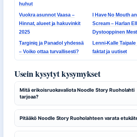
huhut
Vuokra asunnot Vaasa –
I Have No Mouth an
Hinnat, alueet ja hakuvinkit
Scream – Harlan El
2025
Dystooppinen Mest
Targiniq ja Panadol yhdessä
Lenni-Kalle Taipale 
– Voiko ottaa turvallisesti?
faktat ja uutiset
Usein kysytyt kysymykset
Mitä erikoisruokavaliota Noodle Story Ruoholahti
tarjoaa?
Pitääkö Noodle Story Ruoholahteen varata etukä