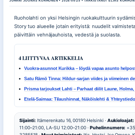
JUHANI JOONAS KORHONEN • 2026-04-25 • TARKISTANUT ELIAS KORHO
Ruoholahti on yksi Helsingin ruokakulttuurin sydämi
Story tuo alueelle jotain erityistä: nuudelit valmiste
päivittäin vehnäjauhoista, vedestä ja suolasta.
4 LIITTYVAA ARTIKKELIA
Vuokra-asunnot Kurikka – löydä vapaa asunto helpost
Satu Rämö Tinna: Hildur-sarjan viides ja viimeinen de
Prisma tarjoukset Lahti – Parhaat diilit Laune, Holma
Etelä-Saimaa: Tilaushinnat, Näköislehti & Yhteystiedo
Sijainti:
Itämerenkatu 16, 00180 Helsinki ·
Aukioloajat:
11:00–21:00, LA-SU 12:00–21:00 ·
Puhelinnumero:
+35
3285518 ·
Muut toimipisteet:
Itis, Hertsi, Iso Omena, 