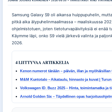
JUHANI JOONAS KORHONEN • 2026-06-30 • TARKISTANUT AINO VIRTANE
Samsung Galaxy S9 oli aikansa huippupuhelin, mutt
pitkä aika älypuhelinmaailmassa – maaliskuussa 20
ohjelmistotuen, joten tietoturvapäivityksiä ei enää tu
Käymme läpi, onko S9 vielä järkevä valinta ja paljon
2026.
4 LIITTYVAA ARTIKKELIA
Kenon numerot tänään – päivän, illan ja myöhäisillan 
M&M Kuntotalo – Aikataulu, hinnasto ja kuvat | Turun
Volkswagen ID. Buzz 2025 – Hinta, toimintamatka ja t
Arnold Golden Six – Täydellinen opas harjoitusohjel