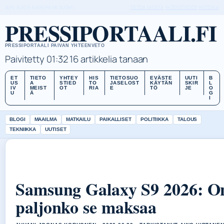
SUN, AUG 9
AAMUPAIVA
SUOMI
TIETOA MEISTÄ
YHTEYSTIEDOT
HISTORIA
PRESSIPORTAALI.FI
PRESSIPORTAALI PAIVAN YHTEENVETO
Paivitetty 01:32
16 artikkelia tanaan
ET
TIETO
YHTEY
HIS
TIETOSUO
EVÄSTE
UUTI
B
US
A
STIED
TO
JASELOST
KÄYTÄN
SKIR
L
IV
MEIST
OT
RIA
E
TÖ
JE
O
U
Ä
G
I
BLOGI
MAAILMA
MATKAILU
PAIKALLISET
POLITIIKKA
TALOUS
TEKNIIKKA
UUTISET
Samsung Galaxy S9 2026: On
paljonko se maksaa