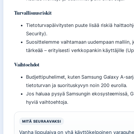
Turvallisuusriskit
Tietoturvapäivitysten puute lisää riskiä haittao
Security).
Suosittelemme vaihtamaan uudempaan malliin, jo
tärkeää – erityisesti verkkopankin käyttäjille (U
Vaihtoehdot
Budjettipuhelimet, kuten Samsung Galaxy A-sar
tietoturvan ja suorituskyvyn noin 200 eurolla.
Jos haluaa pysyä Samsungin ekosysteemissä, Ga
hyviä vaihtoehtoja.
MITÄ SEURAAVAKSI
Vanha lippulaiva on yhä käyttökelpoinen varapuhel