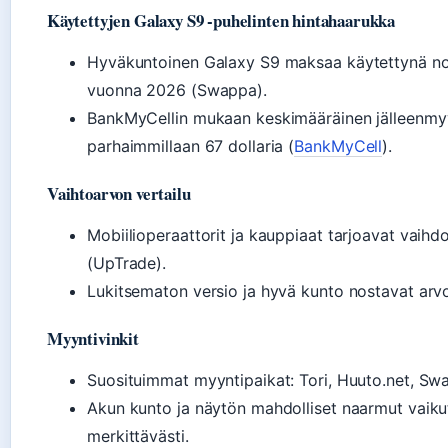
Käytettyjen Galaxy S9 -puhelinten hintahaarukka
Hyväkuntoinen Galaxy S9 maksaa käytettynä no
vuonna 2026 (Swappa).
BankMyCellin mukaan keskimääräinen jälleenmyyn
parhaimmillaan 67 dollaria (
BankMyCell
).
Vaihtoarvon vertailu
Mobiilioperaattorit ja kauppiaat tarjoavat vaih
(UpTrade).
Lukitsematon versio ja hyvä kunto nostavat arv
Myyntivinkit
Suosituimmat myyntipaikat: Tori, Huuto.net, Sw
Akun kunto ja näytön mahdolliset naarmut vaiku
merkittävästi.