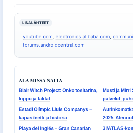
LISÄLÄHTEET
youtube.com
,
electronics.alibaba.com
,
communit
forums.androidcentral.com
ALA MISSA NAITA
Blair Witch Project: Onko tositarina,
Musti ja Mirri
loppu ja faktat
palvelut, pu
Estadi Olímpic Lluís Companys –
Aurinkomatk
kapasiteetti ja historia
2025: Alennuk
Playa del Inglés – Gran Canarian
3I/ATLAS-kome