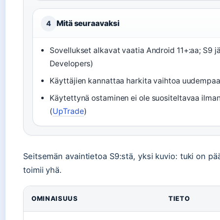
Mitä seuraavaksi
4
Sovellukset alkavat vaatia Android 11+:aa; S9 j
Developers)
Käyttäjien kannattaa harkita vaihtoa uudempaan
Käytettynä ostaminen ei ole suositeltavaa ilma
(
UpTrade
)
Seitsemän avaintietoa S9:stä, yksi kuvio: tuki on pää
toimii yhä.
OMINAISUUS
TIETO