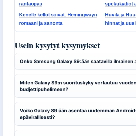
rantaopas
spekulaatiot
Kenelle kellot soivat: Hemingwayn
Huvila ja Huu
romaani ja sanonta
hinnat ja uusi
Usein kysytyt kysymykset
Onko Samsung Galaxy S9:ään saatavilla ilmainen 
Miten Galaxy S9:n suorituskyky vertautuu vuode
budjettipuhelimeen?
Voiko Galaxy S9:ään asentaa uudemman Android
epävirallisesti?