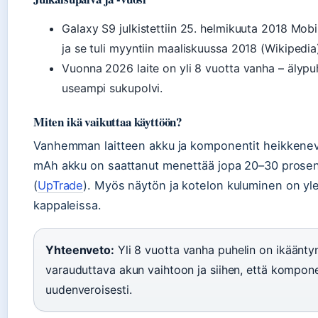
Galaxy S9 julkistettiin 25. helmikuuta 2018 Mob
ja se tuli myyntiin maaliskuussa 2018 (Wikipedia
Vuonna 2026 laite on yli 8 vuotta vanha – älyp
useampi sukupolvi.
Miten ikä vaikuttaa käyttöön?
Vanhemman laitteen akku ja komponentit heikkenev
mAh akku on saattanut menettää jopa 20–30 prosent
(
UpTrade
). Myös näytön ja kotelon kuluminen on yle
kappaleissa.
Yhteenveto:
Yli 8 vuotta vanha puhelin on ikääntyn
varauduttava akun vaihtoon ja siihen, että kompone
uudenveroisesti.