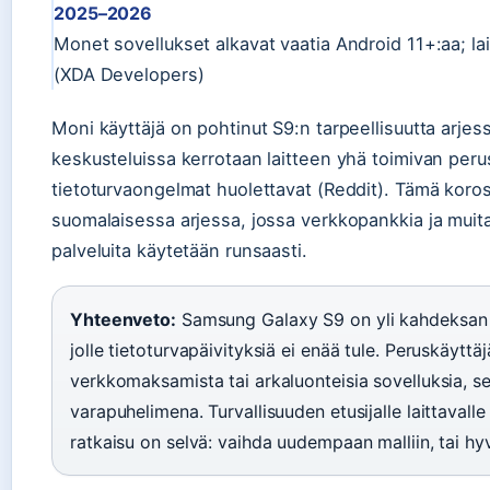
2025–2026
Monet sovellukset alkavat vaatia Android 11+:aa; lai
(XDA Developers)
Moni käyttäjä on pohtinut S9:n tarpeellisuutta arjes
keskusteluissa kerrotaan laitteen yhä toimivan peru
tietoturvaongelmat huolettavat (Reddit). Tämä korost
suomalaisessa arjessa, jossa verkkopankkia ja muita
palveluita käytetään runsaasti.
Yhteenveto:
Samsung Galaxy S9 on yli kahdeksan v
jolle tietoturvapäivityksiä ei enää tule. Peruskäyttäj
verkkomaksamista tai arkaluonteisia sovelluksia, se
varapuhelimena. Turvallisuuden etusijalle laittavalle
ratkaisu on selvä: vaihda uudempaan malliin, tai hyv