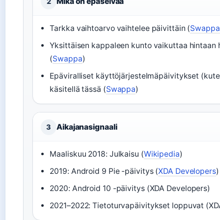
Mikä on epäselvää
2
Tarkka vaihtoarvo vaihtelee päivittäin (
Swappa
Yksittäisen kappaleen kunto vaikuttaa hintaan
(
Swappa
)
Epäviralliset käyttöjärjestelmäpäivitykset (kut
käsitellä tässä (
Swappa
)
Aikajanasignaali
3
Maaliskuu 2018: Julkaisu (
Wikipedia
)
2019: Android 9 Pie -päivitys (
XDA Developers
)
2020: Android 10 -päivitys (XDA Developers)
2021–2022: Tietoturvapäivitykset loppuvat (X