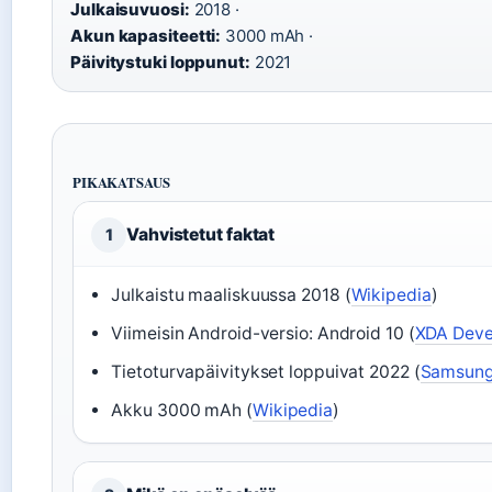
Julkaisuvuosi:
2018 ·
Akun kapasiteetti:
3000 mAh ·
Päivitystuki loppunut:
2021
PIKAKATSAUS
Vahvistetut faktat
1
Julkaistu maaliskuussa 2018 (
Wikipedia
)
Viimeisin Android-versio: Android 10 (
XDA Deve
Tietoturvapäivitykset loppuivat 2022 (
Samsung 
Akku 3000 mAh (
Wikipedia
)