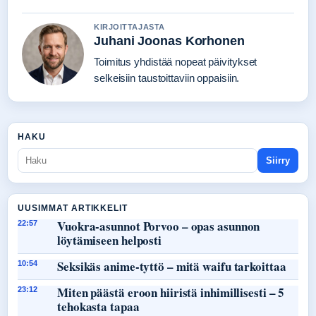
KIRJOITTAJASTA
Juhani Joonas Korhonen
Toimitus yhdistää nopeat päivitykset
selkeisiin taustoittaviin oppaisiin.
HAKU
Siirry
UUSIMMAT ARTIKKELIT
Vuokra-asunnot Porvoo – opas asunnon
22:57
löytämiseen helposti
Seksikäs anime-tyttö – mitä waifu tarkoittaa
10:54
Miten päästä eroon hiiristä inhimillisesti – 5
23:12
tehokasta tapaa