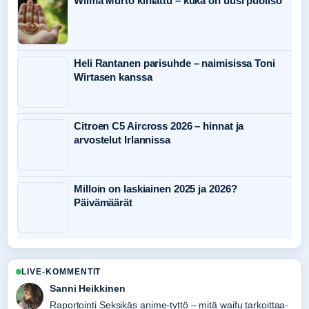
Wilma Murto kihlattu – kuka on uusi puoliso
Heli Rantanen parisuhde – naimisissa Toni
Wirtasen kanssa
Citroen C5 Aircross 2026 – hinnat ja
arvostelut Irlannissa
Milloin on laskiainen 2025 ja 2026?
Päivämäärät
LIVE-KOMMENTIT
Sanni Heikkinen
Raportointi Seksikäs anime-tyttö – mitä waifu tarkoittaa-