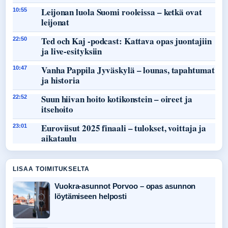
Leijonan luola Suomi rooleissa – ketkä ovat
10:55
leijonat
Ted och Kaj -podcast: Kattava opas juontajiin
22:50
ja live-esityksiin
Vanha Pappila Jyväskylä – lounas, tapahtumat
10:47
ja historia
Suun hiivan hoito kotikonstein – oireet ja
22:52
itsehoito
Euroviisut 2025 finaali – tulokset, voittaja ja
23:01
aikataulu
LISAA TOIMITUKSELTA
Vuokra-asunnot Porvoo – opas asunnon
löytämiseen helposti