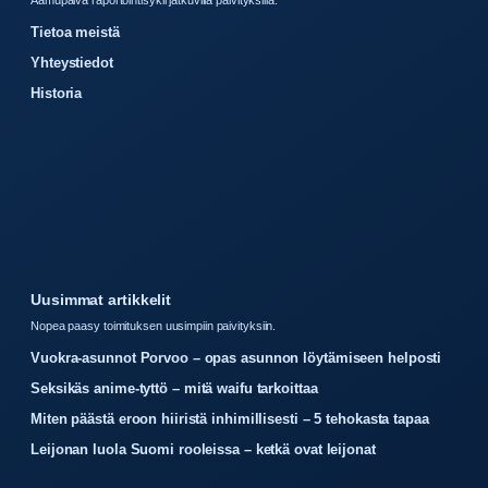
Aamupaiva raportointisykli jatkuvilla paivityksilla.
Tietoa meistä
Yhteystiedot
Historia
Uusimmat artikkelit
Nopea paasy toimituksen uusimpiin paivityksiin.
Vuokra-asunnot Porvoo – opas asunnon löytämiseen helposti
Seksikäs anime-tyttö – mitä waifu tarkoittaa
Miten päästä eroon hiiristä inhimillisesti – 5 tehokasta tapaa
Leijonan luola Suomi rooleissa – ketkä ovat leijonat