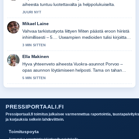
aiheesta tuntuu luotettavalta ja helppolukuiselta.
JUURI NYT
Mikael Laine
Vahvaa tarkistustyota liittyen Miten päästä eroon hiiristä
inhimillisesti – 5.... Useampien medioiden tulisi kirjoittaa
nain.
3 MIN SITTEN
Ella Makinen
Hyva yhteenveto aiheesta Vuokra-asunnot Porvoo –
opas asunnon löytämiseen helposti. Tama on tahan
mennessa selkein kooste tanaan.
5 MIN SITTEN
PRESSIPORTAALI.FI
Pressiportaali.fi toimitus julkaisee varmennettua raportointia, taustapaivityk
ja korjauksia selkein lahdeviittein.
Toimituspoyta