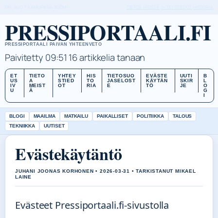
FRI, AUG 7
AAMUPAIVA
SUOMI
TIETOA MEISTÄ
YHTEYSTIEDOT
HISTORIA
PRESSIPORTAALI.FI
PRESSIPORTAALI PAIVAN YHTEENVETO
Paivitetty 09:51
16 artikkelia tanaan
ET
TIETO
YHTEY
HIS
TIETOSUO
EVÄSTE
UUTI
B
US
A
STIED
TO
JASELOST
KÄYTÄN
SKIR
L
IV
MEIST
OT
RIA
E
TÖ
JE
O
U
Ä
G
I
BLOGI
MAAILMA
MATKAILU
PAIKALLISET
POLITIIKKA
TALOUS
TEKNIIKKA
UUTISET
Evästekäytäntö
JUHANI JOONAS KORHONEN • 2026-03-31 • TARKISTANUT MIKAEL
LAINE
Evästeet Pressiportaali.fi-sivustolla