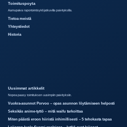
Toimituspoyta
Aamupaiva raportointisykli jatkuvilla paivityksilla.
Tietoa meistä
Yhteystiedot
Historia
Uusimmat artikkelit
Nopea paasy toimituksen uusimpiin paivityksiin.
Vuokra-asunnot Porvoo – opas asunnon löytämiseen helposti
Seksikäs anime-tyttö – mitä waifu tarkoittaa
Miten päästä eroon hiiristä inhimillisesti – 5 tehokasta tapaa