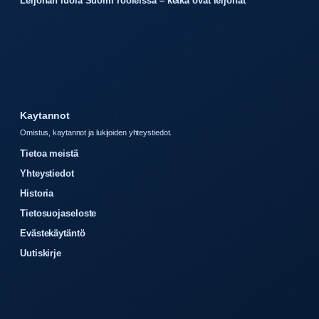
Leijonan luola Suomi rooleissa – ketkä ovat leijonat
Kaytannot
Omistus, kaytannot ja lukijoiden yhteystiedot.
Tietoa meistä
Yhteystiedot
Historia
Tietosuojaseloste
Evästekäytäntö
Uutiskirje