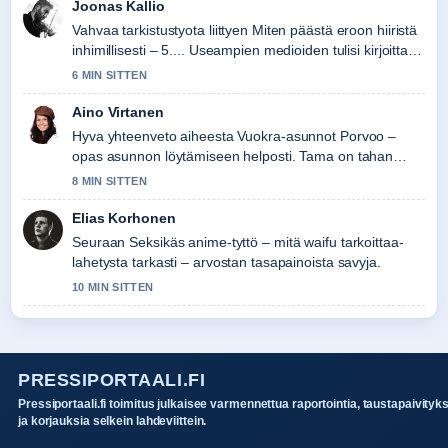
Joonas Kallio
Vahvaa tarkistustyota liittyen Miten päästä eroon hiiristä
inhimillisesti – 5.... Useampien medioiden tulisi kirjoittaa
nain.
6 MIN SITTEN
Aino Virtanen
Hyva yhteenveto aiheesta Vuokra-asunnot Porvoo –
opas asunnon löytämiseen helposti. Tama on tahan
mennessa selkein kooste tanaan.
8 MIN SITTEN
Elias Korhonen
Seuraan Seksikäs anime-tyttö – mitä waifu tarkoittaa-
lahetysta tarkasti – arvostan tasapainoista savyja.
10 MIN SITTEN
PRESSIPORTAALI.FI
Pressiportaali.fi toimitus julkaisee varmennettua raportointia, taustapaivityk
ja korjauksia selkein lahdeviittein.