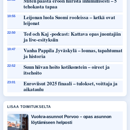
Miten päästä eroon hiiristä inhimillisesti – 5
tehokasta tapaa
Leijonan luola Suomi rooleissa – ketkä ovat
10:55
leijonat
Ted och Kaj -podcast: Kattava opas juontajiin
22:50
ja live-esityksiin
Vanha Pappila Jyväskylä – lounas, tapahtumat
10:47
ja historia
Suun hiivan hoito kotikonstein – oireet ja
22:52
itsehoito
Euroviisut 2025 finaali – tulokset, voittaja ja
23:01
aikataulu
LISAA TOIMITUKSELTA
Vuokra-asunnot Porvoo – opas asunnon
löytämiseen helposti