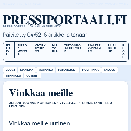
FRI, AUG 7
AAMUPAIVA
SUOMI
TIETOA MEISTÄ
YHTEYSTIEDOT
HISTORIA
PRESSIPORTAALI.FI
PRESSIPORTAALI PAIVAN YHTEENVETO
Paivitetty 04:52
16 artikkelia tanaan
ET
TIETO
YHTEY
HIS
TIETOSUO
EVÄSTE
UUTI
B
US
A
STIED
TO
JASELOST
KÄYTÄN
SKIR
L
IV
MEIST
OT
RIA
E
TÖ
JE
O
U
Ä
G
I
BLOGI
MAAILMA
MATKAILU
PAIKALLISET
POLITIIKKA
TALOUS
TEKNIIKKA
UUTISET
Vinkkaa meille
JUHANI JOONAS KORHONEN • 2026-03-31 • TARKISTANUT LEO
LEHTINEN
Vinkkaa meille uutinen