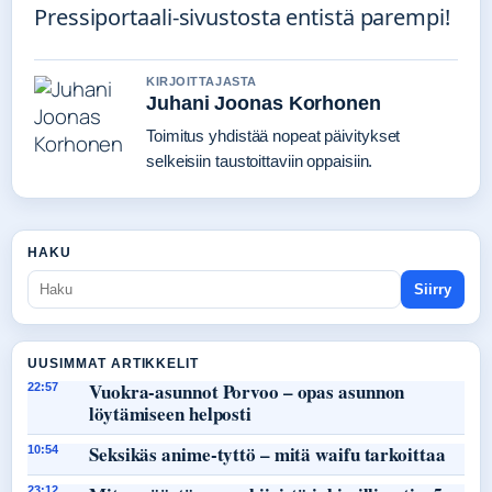
Pressiportaali-sivustosta entistä parempi!
KIRJOITTAJASTA
Juhani Joonas Korhonen
Toimitus yhdistää nopeat päivitykset
selkeisiin taustoittaviin oppaisiin.
HAKU
Siirry
UUSIMMAT ARTIKKELIT
Vuokra-asunnot Porvoo – opas asunnon
22:57
löytämiseen helposti
Seksikäs anime-tyttö – mitä waifu tarkoittaa
10:54
23:12