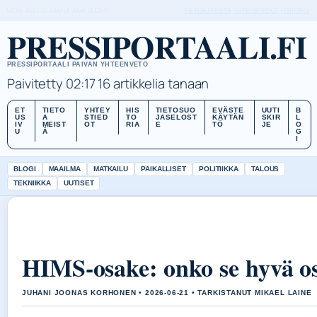
MON, AUG 10
AAMUPAIVA
SUOMI
TIETOA MEISTÄ
YHTEYSTIEDOT
HISTORIA
PRESSIPORTAALI.FI
PRESSIPORTAALI PAIVAN YHTEENVETO
Paivitetty 02:17
16 artikkelia tanaan
ET
TIETO
YHTEY
HIS
TIETOSUO
EVÄSTE
UUTI
B
US
A
STIED
TO
JASELOST
KÄYTÄN
SKIR
L
IV
MEIST
OT
RIA
E
TÖ
JE
O
U
Ä
G
I
BLOGI
MAAILMA
MATKAILU
PAIKALLISET
POLITIIKKA
TALOUS
TEKNIIKKA
UUTISET
HIMS-osake: onko se hyvä os
JUHANI JOONAS KORHONEN • 2026-06-21 • TARKISTANUT MIKAEL LAINE