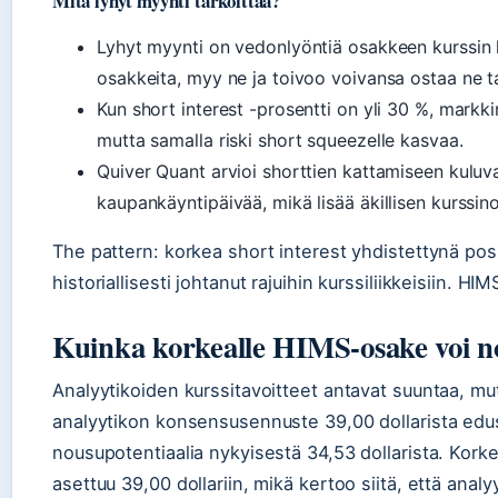
Mitä lyhyt myynti tarkoittaa?
Lyhyt myynti on vedonlyöntiä osakkeen kurssin la
osakkeita, myy ne ja toivoo voivansa ostaa ne t
Kun short interest -prosentti on yli 30 %, mark
mutta samalla riski short squeezelle kasvaa.
Quiver Quant arvioi shorttien kattamiseen kuluv
kaupankäyntipäivää, mikä lisää äkillisen kurssin
The pattern: korkea short interest yhdistettynä positi
historiallisesti johtanut rajuihin kurssiliikkeisiin. HIM
Kuinka korkealle HIMS-osake voi n
Analyytikoiden kurssitavoitteet antavat suuntaa, mut
analyytikon konsensusennuste 39,00 dollarista edu
nousupotentiaalia nykyisestä 34,53 dollarista. Korke
asettuu 39,00 dollariin, mikä kertoo siitä, että analy