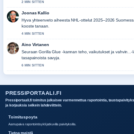
2 MIN SITTEN
Joonas Kallio
Hyva yhteenveto aiheesta NHL-ottelut 2025–2026 Suomess
kooste tanaan.
4 MIN SITTEN
Aino Virtanen
Seuraan Gorilla Glue -kannan teho, vaikutukset ja vahvin...-l
tasapainoista savyja.
6 MIN SITTEN
PRESSIPORTAALI.FI
Pressiportaali.fi toimitus julkaisee varmennettua raportointia, taustapaivityk
ja korjauksia selkein lahdeviittein.
Toimituspoyta
Aamupaiva raportointisykli jatkuvilla paivityksilla.
Tietoa meistä