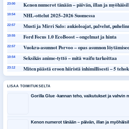
Kenon numerot tänään – päivän, illan ja myöhäisil
23:00
NHL-ottelut 2025–2026 Suomessa
10:54
Musti ja Mirri Salo: aukioloajat, palvelut, puheli
22:57
Ford Focus 1.0 EcoBoost – ongelmat ja hinta
10:55
Vuokra-asunnot Porvoo – opas asunnon löytämisee
22:57
Seksikäs anime-tyttö – mitä waifu tarkoittaa
10:54
Miten päästä eroon hiiristä inhimillisesti – 5 teho
23:12
LISAA TOIMITUKSELTA
Gorilla Glue -kannan teho, vaikutukset ja vahvin
Kenon numerot tänään – päivän, illan ja myöhäisil