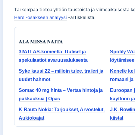
Tarkempaa tietoa yhtiön taustoista ja viimeaikaisesta k
Hers -osakkeen analyysi
-artikkelista.
ALA MISSA NAITA
3I/ATLAS-komeetta: Uutiset ja
Spotify Wr
spekulaatiot avaruusaluksesta
löytämiseen
Syke kausi 22 – milloin tulee, traileri ja
Kenelle ke
uudet hahmot
romaani ja
Somac 40 mg hinta – Vertaa hintoja ja
Euroopan j
pakkauksia | Opas
käyttöön ja
K-Rauta Nokia: Tarjoukset, Arvostelut,
J.K. Rowlin
Aukioloajat
kiistat