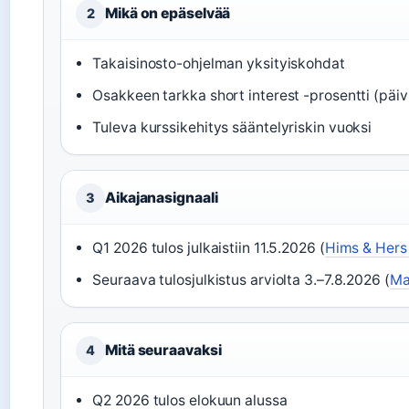
Mikä on epäselvää
2
Takaisinosto-ohjelman yksityiskohdat
Osakkeen tarkka short interest -prosentti (päiv
Tuleva kurssikehitys sääntelyriskin vuoksi
Aikajanasignaali
3
Q1 2026 tulos julkaistiin 11.5.2026 (
Hims & Hers 
Seuraava tulosjulkistus arviolta 3.–7.8.2026 (
Ma
Mitä seuraavaksi
4
Q2 2026 tulos elokuun alussa