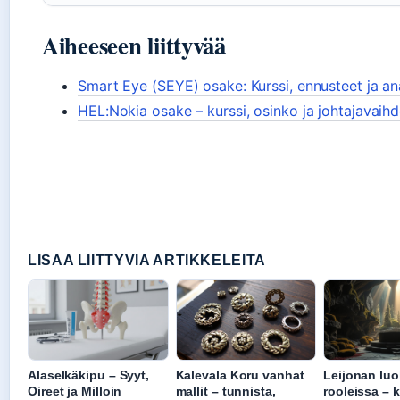
Aiheeseen liittyvää
Smart Eye (SEYE) osake: Kurssi, ennusteet ja an
HEL:Nokia osake – kurssi, osinko ja johtajavaih
LISAA LIITTYVIA ARTIKKELEITA
Alaselkäkipu – Syyt,
Kalevala Koru vanhat
Leijonan luo
Oireet ja Milloin
mallit – tunnista,
rooleissa – 