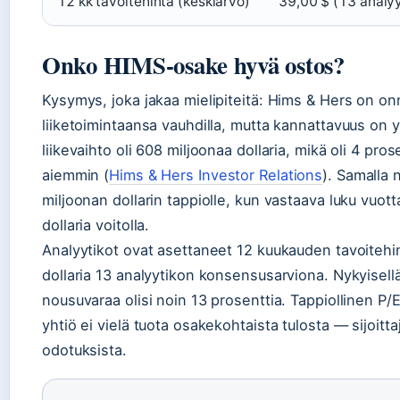
12 kk tavoitehinta (keskiarvo)
39,00 $ (13 analyy
Onko HIMS-osake hyvä ostos?
Kysymys, joka jakaa mielipiteitä: Hims & Hers on o
liiketoimintaansa vauhdilla, mutta kannattavuus on
liikevaihto oli 608 miljoonaa dollaria, mikä oli 4 pr
aiemmin (
Hims & Hers Investor Relations
). Samalla 
miljoonan dollarin tappiolle, kun vastaava luku vuot
dollaria voitolla.
Analyytikot ovat asettaneet 12 kuukauden tavoitehi
dollaria 13 analyytikon konsensusarviona. Nykyisellä 
nousuvaraa olisi noin 13 prosenttia. Tappiollinen P/E
yhtiö ei vielä tuota osakekohtaista tulosta — sijoitt
odotuksista.