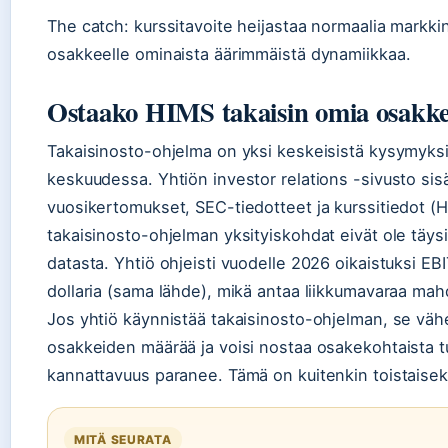
The catch: kurssitavoite heijastaa normaalia markkin
osakkeelle ominaista äärimmäistä dynamiikkaa.
Ostaako HIMS takaisin omia osakke
Takaisinosto-ohjelma on yksi keskeisistä kysymyksis
keskuudessa. Yhtiön investor relations -sivusto sisäl
vuosikertomukset, SEC-tiedotteet ja kurssitiedot (H
takaisinosto-ohjelman yksityiskohdat eivät ole täysi
datasta. Yhtiö ohjeisti vuodelle 2026 oikaistuksi E
dollaria (sama lähde), mikä antaa liikkumavaraa mahdo
Jos yhtiö käynnistää takaisinosto-ohjelman, se vähe
osakkeiden määrää ja voisi nostaa osakekohtaista t
kannattavuus paranee. Tämä on kuitenkin toistaise
MITÄ SEURATA