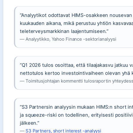
”Analyytikot odottavat HIMS-osakkeen nousevan 3
kuukauden aikana, mikä perustuu yhtiön kasvavaan
teleterveysmarkkinan laajentumiseen.”
— Analyytikko, Yahoo Finance -sektorianalyysi
”Q1 2026 tulos osoittaa, että tilaajakasvu jatkuu 
nettotulos kertoo investointivaiheen olevan yhä 
— Toimitusjohtajan kommentti tulosraportin yhteydess
”S3 Partnersin analyysin mukaan HIMS:n short inter
ja squeeze-riski on todellinen, erityisesti positiiv
jälkeen.”
—
S3 Partners, short interest -analyysi