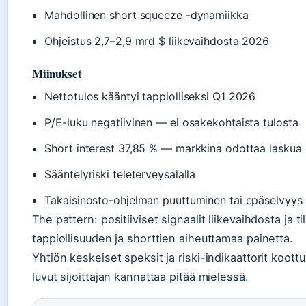
Mahdollinen short squeeze -dynamiikka
Ohjeistus 2,7–2,9 mrd $ liikevaihdosta 2026
Miinukset
Nettotulos kääntyi tappiolliseksi Q1 2026
P/E-luku negatiivinen — ei osakekohtaista tulosta
Short interest 37,85 % — markkina odottaa laskua
Sääntelyriski teleterveysalalla
Takaisinosto-ohjelman puuttuminen tai epäselvyys
The pattern: positiiviset signaalit liikevaihdosta ja t
tappiollisuuden ja shorttien aiheuttamaa painetta.
Yhtiön keskeiset speksit ja riski-indikaattorit koott
luvut sijoittajan kannattaa pitää mielessä.