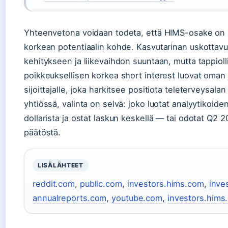
Yhteenvetona voidaan todeta, että HIMS-osake on sij
korkean potentiaalin kohde. Kasvutarinan uskottavu
kehitykseen ja liikevaihdon suuntaan, mutta tappioll
poikkeuksellisen korkea short interest luovat oman
sijoittajalle, joka harkitsee positiota teleterveysal
yhtiössä, valinta on selvä: joko luotat analyytikoi
dollarista ja ostat laskun keskellä — tai odotat Q2
päätöstä.
LISÄLÄHTEET
reddit.com
,
public.com
,
investors.hims.com
,
inve
annualreports.com
,
youtube.com
,
investors.hims