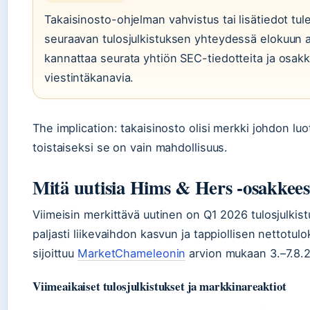
Takaisinosto-ohjelman vahvistus tai lisätiedot tu
seuraavan tulosjulkistuksen yhteydessä elokuun al
kannattaa seurata yhtiön SEC-tiedotteita ja osakk
viestintäkanavia.
The implication: takaisinosto olisi merkki johdon lu
toistaiseksi se on vain mahdollisuus.
Mitä uutisia Hims & Hers -osakkees
Viimeisin merkittävä uutinen on Q1 2026 tulosjulkist
paljasti liikevaihdon kasvun ja tappiollisen nettotul
sijoittuu
MarketChameleonin
arvion mukaan 3.–7.8.20
Viimeaikaiset tulosjulkistukset ja markkinareaktiot