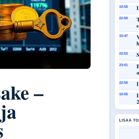
L
10:55
T
22:50
e
10:47
h
S
22:52
E
23:01
ake –
I
22:50
I
10:55
 ja
s
LISAA T