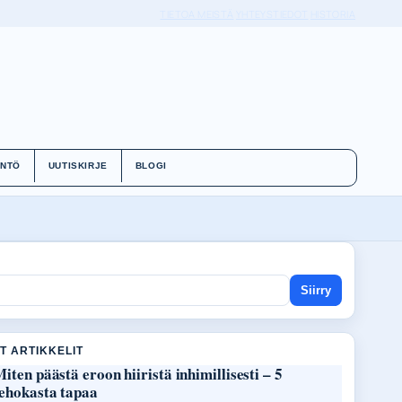
TIETOA MEISTÄ
YHTEYSTIEDOT
HISTORIA
ÄNTÖ
UUTISKIRJE
BLOGI
Siirry
T ARTIKKELIT
iten päästä eroon hiiristä inhimillisesti – 5
tehokasta tapaa