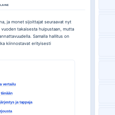
 LAINE
a, ja monet sijoittajat seuraavat nyt
lle vuoden takaisesta huipustaan, mutta
kannattavuudella. Samalla hallitus on
ka kiinnostavat erityisesti
 vertailu
 tänään
rjestys ja tappaja
rjousta