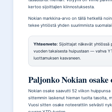
kertoo sijoittajien kiinnostuksesta.
Nokian markkina-arvo on tällä hetkellä noin 
tekee yhtiöstä yhden suurimmista suomalais
Yhteenveto:
Sijoittajat näkevät yhtiössä 
vuoden takaisesta huipustaan — vahva Y
luottamuksen kasvaneen.
Paljonko Nokian osake 
Nokian osake saavutti 52 viikon huippunsa 
sittemmin laskenut hieman tuolta tasolta, 
Vuosi sitten osake noteerattiin selvästi nyk
suuren YTD-tuoton.