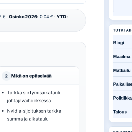
2 € ·
Osinko 2026:
0,04 € ·
YTD-
TUTKI AI
Blogi
Maailma
Matkailu
Mikä on epäselvää
2
Paikallise
Tarkka siirtymisaikataulu
Politiikka
johtajavaihdoksessa
Nvidia-sijoituksen tarkka
Talous
summa ja aikataulu