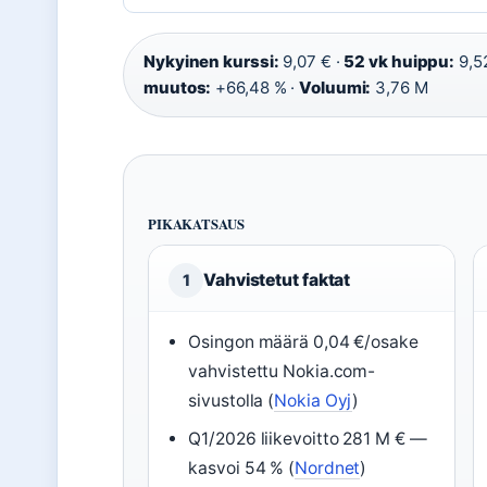
Nykyinen kurssi:
9,07 € ·
52 vk huippu:
9,5
muutos:
+66,48 % ·
Voluumi:
3,76 M
PIKAKATSAUS
Vahvistetut faktat
1
Osingon määrä 0,04 €/osake
vahvistettu Nokia.com-
sivustolla (
Nokia Oyj
)
Q1/2026 liikevoitto 281 M € —
kasvoi 54 % (
Nordnet
)