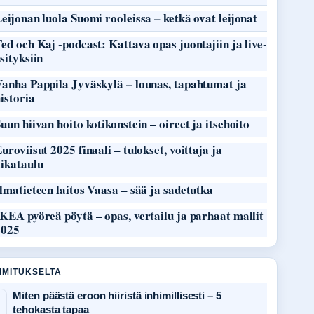
eijonan luola Suomi rooleissa – ketkä ovat leijonat
ed och Kaj -podcast: Kattava opas juontajiin ja live-
sityksiin
Vanha Pappila Jyväskylä – lounas, tapahtumat ja
istoria
uun hiivan hoito kotikonstein – oireet ja itsehoito
uroviisut 2025 finaali – tulokset, voittaja ja
aikataulu
lmatieteen laitos Vaasa – sää ja sadetutka
KEA pyöreä pöytä – opas, vertailu ja parhaat mallit
2025
OIMITUKSELTA
Miten päästä eroon hiiristä inhimillisesti – 5
tehokasta tapaa