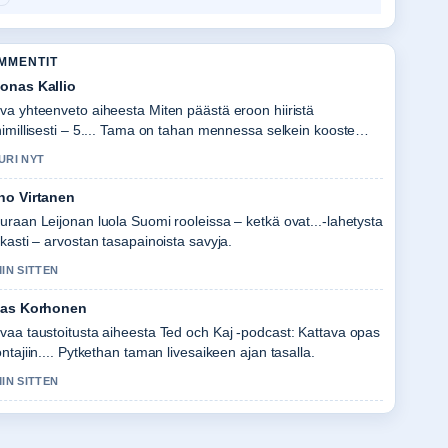
OMMENTIT
onas Kallio
va yhteenveto aiheesta Miten päästä eroon hiiristä
himillisesti – 5.... Tama on tahan mennessa selkein kooste
naan.
URI NYT
no Virtanen
uraan Leijonan luola Suomi rooleissa – ketkä ovat...-lahetysta
rkasti – arvostan tasapainoista savyja.
MIN SITTEN
ias Korhonen
vaa taustoitusta aiheesta Ted och Kaj -podcast: Kattava opas
ontajiin.... Pytkethan taman livesaikeen ajan tasalla.
MIN SITTEN