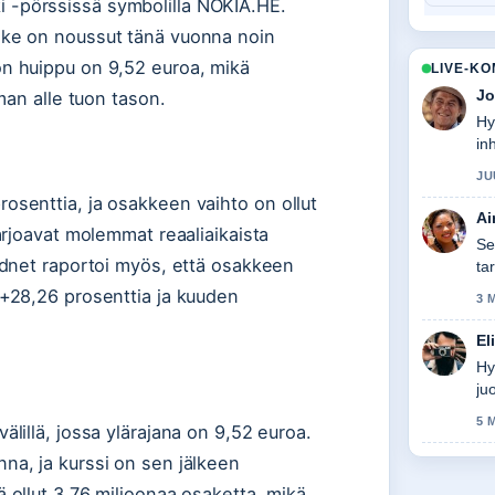
 -pörssissä symbolilla NOKIA.HE.
ake on noussut tänä vuonna noin
on huippu on 9,52 euroa, mikä
LIVE-K
Jo
eman alle tuon tason.
Hy
in
ta
JU
osenttia, ja osakkeen vaihto on ollut
Ai
arjoavat molemmat reaaliaikaista
Se
ordnet raportoi myös, että osakkeen
ta
 +28,26 prosenttia ja kuuden
3 
El
Hy
ju
5 
älillä, jossa ylärajana on 9,52 euroa.
na, ja kurssi on sen jälkeen
 ollut 3,76 miljoonaa osaketta, mikä