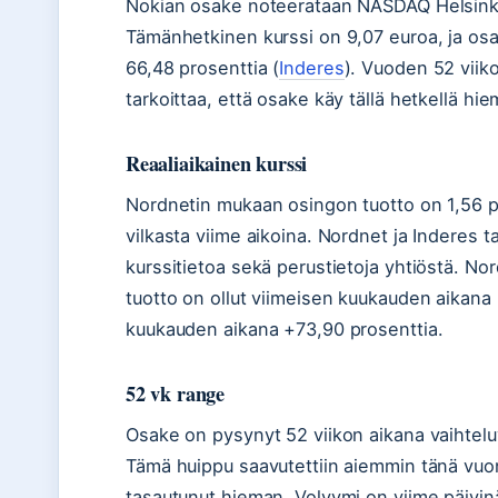
Nokian osake noteerataan NASDAQ Helsinki
Tämänhetkinen kurssi on 9,07 euroa, ja os
66,48 prosenttia (
Inderes
). Vuoden 52 viik
tarkoittaa, että osake käy tällä hetkellä hi
Reaaliaikainen kurssi
Nordnetin mukaan osingon tuotto on 1,56 pr
vilkasta viime aikoina. Nordnet ja Inderes t
kurssitietoa sekä perustietoja yhtiöstä. N
tuotto on ollut viimeisen kuukauden aikana
kuukauden aikana +73,90 prosenttia.
52 vk range
Osake on pysynyt 52 viikon aikana vaihteluv
Tämä huippu saavutettiin aiemmin tänä vuon
tasautunut hieman. Volyymi on viime päivinä