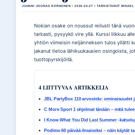
JUHANI JOONAS KORHONEN • 2026-04-27 • TARKISTANUT MIKAEL
Nokian osake on noussut reilusti tänä vuonn
tarkasti, pysyykö vire yllä. Kurssi liikkuu a
yhtiön viimeisin neljänneksen tulos yllätti 
jakanut tietoa lähikuukausien osingoista, jot
tuottopyrskijöitä.
4 LIITTYVAA ARTIKKELIA
JBL PartyBox 110 arvostelu: ominaisuudet ja
C More Sport 1 ohjelmat tänään – mitä tulee
I Know What You Did Last Summer -katselujä
Podimo 60 päivää ilmaiseksi – näin käytät ta