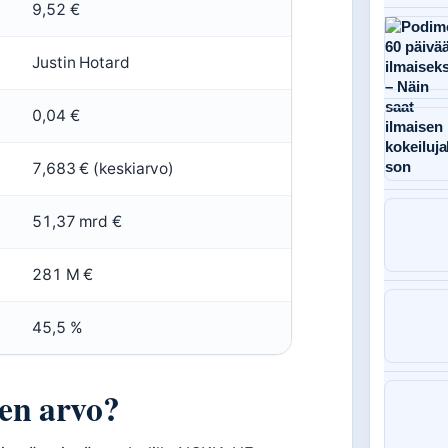
9,52 €
Justin Hotard
0,04 €
7,683 € (keskiarvo)
51,37 mrd €
281 M €
45,5 %
en arvo?