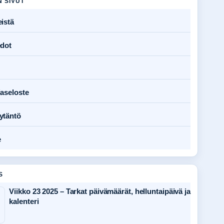
N SIVUT
istä
edot
jaseloste
ytäntö
e
S
Viikko 23 2025 – Tarkat päivämäärät, helluntaipäivä ja
kalenteri