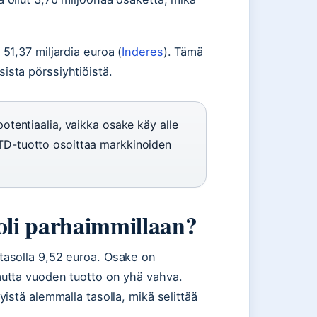
51,37 miljardia euroa (
Inderes
). Tämä
ista pörssiyhtiöistä.
potentiaalia, vaikka osake käy alle
TD-tuotto osoittaa markkinoiden
oli parhaimmillaan?
tasolla 9,52 euroa. Osake on
mutta vuoden tuotto on yhä vahva.
yistä alemmalla tasolla, mikä selittää