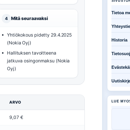
SIVUSTO
Tietoa me
Mitä seuraavaksi
4
Yhteysti
Yhtiökokous pidetty 29.4.2025
Historia
(Nokia Oyj)
Hallituksen tavoitteena
Tietosuo
jatkuva osingonmaksu (Nokia
Evästekä
Oyj)
Uutiskirj
LUE MYO
ARVO
9,07 €