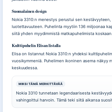
Suomalainen design
Nokia 3310:n menestys perustui sen kestävyyteen, y
luotettavuuteen. Puhelinta myytiin 136 miljoonaa ka
siitä yhden myydimmistä matkapuhelimista koskaan
Kulttipuhelin Elisan listalla
Elisa on listannut Nokia 3310:n yhdeksi kulttipuheli
vuosikymmeniä. Puhelimen ikoninen asema näkyy myös
keskuudessa.
MIKSI TÄMÄ MERKITTÄVÄÄ
Nokia 3310 tunnetaan legendaarisesta kestävyyde
vahingoittui harvoin. Tämä teki siitä aikansa suo