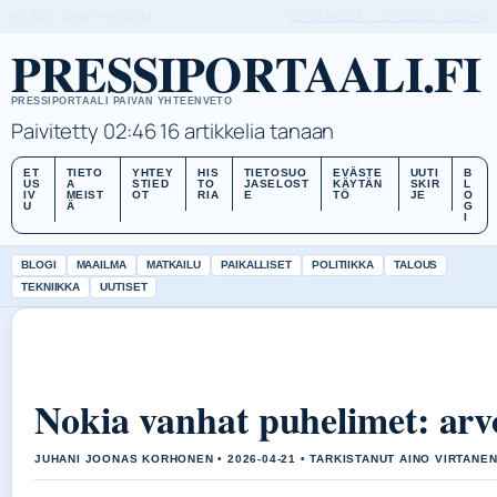
FRI, AUG 7
AAMUPAIVA
SUOMI
TIETOA MEISTÄ
YHTEYSTIEDOT
HISTORIA
PRESSIPORTAALI.FI
PRESSIPORTAALI PAIVAN YHTEENVETO
Paivitetty 02:46
16 artikkelia tanaan
ET
TIETO
YHTEY
HIS
TIETOSUO
EVÄSTE
UUTI
B
US
A
STIED
TO
JASELOST
KÄYTÄN
SKIR
L
IV
MEIST
OT
RIA
E
TÖ
JE
O
U
Ä
G
I
BLOGI
MAAILMA
MATKAILU
PAIKALLISET
POLITIIKKA
TALOUS
TEKNIIKKA
UUTISET
Nokia vanhat puhelimet: arvo,
JUHANI JOONAS KORHONEN • 2026-04-21 • TARKISTANUT AINO VIRTANE