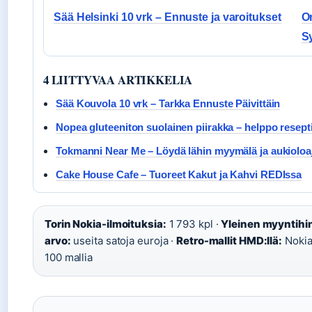
Sää Helsinki 10 vrk – Ennuste ja varoitukset
Om
Sy
4 LIITTYVAA ARTIKKELIA
Sää Kouvola 10 vrk – Tarkka Ennuste Päivittäin
Nopea gluteeniton suolainen piirakka – helppo resepti 
Tokmanni Near Me – Löydä lähin myymälä ja aukioloa
Cake House Cafe – Tuoreet Kakut ja Kahvi REDIssa
Torin Nokia-ilmoituksia:
1 793 kpl ·
Yleinen myyntihi
arvo:
useita satoja euroja ·
Retro-mallit HMD:llä:
Nokia
100 mallia