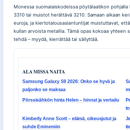
Monessa suomalaiskodeissa pöytälaatikon pohjalla 
3310 tai muistot herättävä 3210. Samaan aikaan keräi
euroja, ja kiertotalousasiantuntijat muistuttavat, et
kullan arvoista metallia. Tämä opas kokoaa yhteen s
tehdä – myydä, kierrättää tai säilyttää.
ALA MISSA NAITA
Samsung Galaxy S9 2026: Onko se hyvä ja
S
paljonko se maksaa
mi
Pörssisähkön hinta Helen – hinnat ja vertailu
Pe
to
Kimberly Anne Scott – elämä, oikeusjutut ja
Je
suhde Eminemiin
t