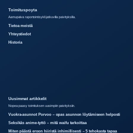
Toimituspoyta
Aamupaiva raportointisykli jatkuvilla paivityksilla.
Tietoa meistä
Yhteystiedot
Historia
Uusimmat artikkelit
Nopea paasy toimituksen uusimpiin paivityksiin.
Vuokra-asunnot Porvoo – opas asunnon löytämiseen helposti
Seksikäs anime-tyttö – mitä waifu tarkoittaa
Miten päästä eroon hiiristä inhimillisesti – 5 tehokasta tapaa