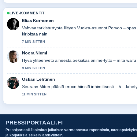
LIVE-KOMMENTIT
Elias Korhonen
Vahvaa tarkistustyota liittyen Vuokra-asunnot Porvoo – opa
kirjoittaa nain.
7 MIN SITTEN
Noora Niemi
Hyva yhteenveto aiheesta Seksikäs anime-tyttö – mitä waifu
9 MIN SITTEN
Oskari Lehtinen
Seuraan Miten päästä eroon hiiristä inhimillisesti – 5...-lahet
11 MIN SITTEN
PRESSIPORTAALI.FI
Pressiportaali.fi toimitus julkaisee varmennettua raportointia, taustapaivityk
ja korjauksia selkein lahdeviittein.