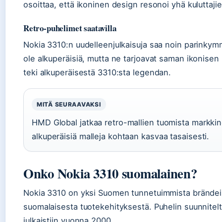
osoittaa, että ikoninen design resonoi yhä kuluttaji
Retro-puhelimet saatavilla
Nokia 3310:n uudelleenjulkaisuja saa noin parinkym
ole alkuperäisiä, mutta ne tarjoavat saman ikonisen
teki alkuperäisestä 3310:sta legendan.
MITÄ SEURAAVAKSI
HMD Global jatkaa retro-mallien tuomista markkinoi
alkuperäisiä malleja kohtaan kasvaa tasaisesti.
Onko Nokia 3310 suomalainen?
Nokia 3310 on yksi Suomen tunnetuimmista brändeis
suomalaisesta tuotekehityksestä. Puhelin suunnitelti
julkaistiin vuonna 2000.