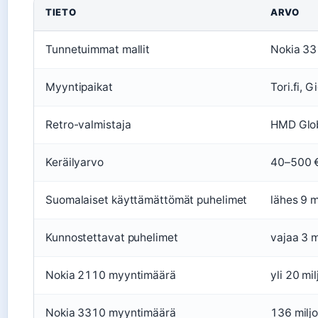
TIETO
ARVO
Tunnetuimmat mallit
Nokia 33
Myyntipaikat
Tori.fi, G
Retro-valmistaja
HMD Glo
Keräilyarvo
40–500 € 
Suomalaiset käyttämättömät puhelimet
lähes 9 m
Kunnostettavat puhelimet
vajaa 3 m
Nokia 2110 myyntimäärä
yli 20 mi
Nokia 3310 myyntimäärä
136 milj