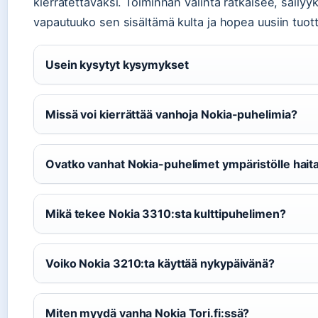
kierrätettäväksi. Toiminnan valinta ratkaisee, säilyyk
vapautuuko sen sisältämä kulta ja hopea uusiin tuott
Usein kysytyt kysymykset
Missä voi kierrättää vanhoja Nokia-puhelimia?
Ovatko vanhat Nokia-puhelimet ympäristölle haital
Mikä tekee Nokia 3310:sta kulttipuhelimen?
Voiko Nokia 3210:ta käyttää nykypäivänä?
Miten myydä vanha Nokia Tori.fi:ssä?