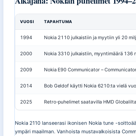
Aikajana: Nokian puhelimet 1994–
VUOSI
TAPAHTUMA
1994
Nokia 2110 julkaistiin ja myytiin yli 20 mi
2000
Nokia 3310 julkaistiin, myyntimäärä 136 m
2009
Nokia E90 Communicator – Communicator-sa
2014
Bob Geldof käytti Nokia 6210:ta vielä vu
2025
Retro-puhelimet saatavilla HMD Globalilt
Nokia 2110 lanseerasi ikonisen Nokia tune -soittoä
ympäri maailman. Vanhoista mustavalkoisista Comm