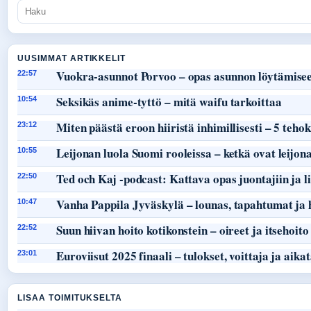
UUSIMMAT ARTIKKELIT
Vuokra-asunnot Porvoo – opas asunnon löytämisee
22:57
Seksikäs anime-tyttö – mitä waifu tarkoittaa
10:54
Miten päästä eroon hiiristä inhimillisesti – 5 teho
23:12
Leijonan luola Suomi rooleissa – ketkä ovat leijon
10:55
Ted och Kaj -podcast: Kattava opas juontajiin ja li
22:50
Vanha Pappila Jyväskylä – lounas, tapahtumat ja 
10:47
Suun hiivan hoito kotikonstein – oireet ja itsehoito
22:52
Euroviisut 2025 finaali – tulokset, voittaja ja aika
23:01
LISAA TOIMITUKSELTA