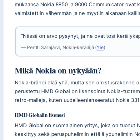
mukaansa Nokia 8850 ja 9000 Communicator ovat ko
valmistettiin vähemmän ja ne myytiin aikanaan kalli
“Niissä on arvo pysynyt, ja ne ovat tosi keräilykap
— Pentti Sarajärvi, Nokia-keräilijä (
Yle
)
Mikä Nokia on nykyään?
Nokia-brändi elää yhä, mutta sen omistusrakenne o
perustettu HMD Global on lisensoinut Nokia-tuoteme
retro-malleja, kuten uudelleenlanseeratut Nokia 331
HMD Globalin lisenssi
HMD Global on suomalainen yritys, joka on tuonut No
keskittyy sekä peruspuhelimiin että älypuhelimiin No