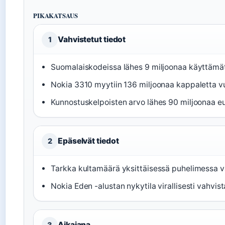
PIKAKATSAUS
Vahvistetut tiedot
1
Suomalaiskodeissa lähes 9 miljoonaa käyttämät
Nokia 3310 myytiin 136 miljoonaa kappaletta 
Kunnostuskelpoisten arvo lähes 90 miljoonaa eu
Epäselvät tiedot
2
Tarkka kultamäärä yksittäisessä puhelimessa v
Nokia Eden -alustan nykytila virallisesti vahvi
Aikajana
3