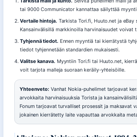
Tarkista malli ja kunto.
Selvitä puhelimen malli ja a
tai 9000 Communicator kannattaa säilyttää myynti
Vertaile hintoja.
Tarkista Tori.fi, Huuto.net ja eBay
Kansainvälisillä markkinoilla harvinaisuudet voiva
Tyhjennä tiedot.
Ennen myyntiä tai kierrätystä tyhje
tiedot tyhjennetään standardien mukaisesti.
Valitse kanava.
Myyntiin Tori.fi tai Huuto.net, kierrä
voit tarjota malleja suoraan keräily-yhteisöille.
Yhteenveto:
Vanhat Nokia-puhelimet tarjoavat keräi
arvokkaita harvinaisuuksia Torista ja kansainvälisiltä 
Fonum tarjoavat turvalliset prosessit ja maksavat v
jokainen kierrätetty laite vapauttaa arvokkaita met