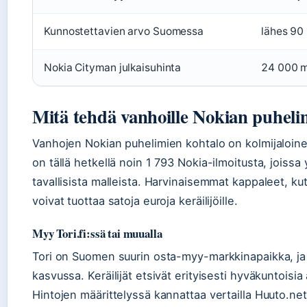
Kunnostettavien arvo Suomessa
lähes 90
Nokia Cityman julkaisuhinta
24 000 m
Mitä tehdä vanhoille Nokian puhelim
Vanhojen Nokian puhelimien kohtalo on kolmijaloinen: 
on tällä hetkellä noin 1 793 Nokia-ilmoitusta, joiss
tavallisista malleista. Harvinaisemmat kappaleet, 
voivat tuottaa satoja euroja keräilijöille.
Myy Tori.fi:ssä tai muualla
Tori on Suomen suurin osta-myy-markkinapaikka, ja
kasvussa. Keräilijät etsivät erityisesti hyväkuntoisia a
Hintojen määrittelyssä kannattaa vertailla Huuto.net