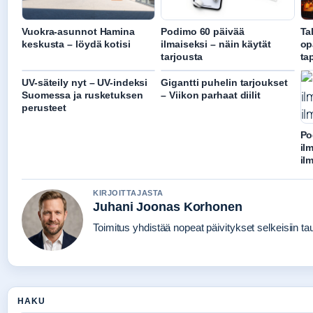
Vuokra-asunnot Hamina
Podimo 60 päivää
Ta
keskusta – löydä kotisi
ilmaiseksi – näin käytät
op
tarjousta
ta
UV-säteily nyt – UV-indeksi
Gigantti puhelin tarjoukset
Suomessa ja rusketuksen
– Viikon parhaat diilit
perusteet
Po
il
il
KIRJOITTAJASTA
Juhani Joonas Korhonen
Toimitus yhdistää nopeat päivitykset selkeisiin taus
HAKU