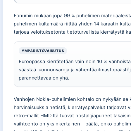
Fonumin mukaan jopa 99 % puhelimen materiaaleist
puhelimen kultamäärä riittää yhden 14 karaatin kul
tarjoaa veloituksetonta tietoturvallista kierrätystä kai
YMPÄRISTÖVAIKUTUS
Euroopassa kierrätetään vain noin 10 % vanhoista
säästää luonnonvaroja ja vähentää ilmastopäästö
parannettavaa on yhä.
Vanhojen Nokia-puhelimien kohtalo on nykyään selke
harvinaisuuksia netistä, kierrätyspalvelut tarjoavat va
retro-mallit HMD:ltä tuovat nostalgiapuheet takaisin
vaihtoehto on yksinkertainen – päätä, onko puhelime