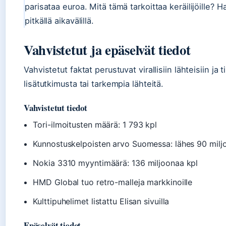
parisataa euroa. Mitä tämä tarkoittaa keräilijöille? H
pitkällä aikavälillä.
Vahvistetut ja epäselvät tiedot
Vahvistetut faktat perustuvat virallisiin lähteisiin ja
lisätutkimusta tai tarkempia lähteitä.
Vahvistetut tiedot
Tori-ilmoitusten määrä: 1 793 kpl
Kunnostuskelpoisten arvo Suomessa: lähes 90 milj
Nokia 3310 myyntimäärä: 136 miljoonaa kpl
HMD Global tuo retro-malleja markkinoille
Kulttipuhelimet listattu Elisan sivuilla
Epäselvät tiedot