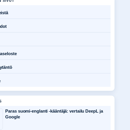
N SIVUT
istä
edot
jaseloste
ytäntö
e
S
Paras suomi-englanti -kääntäjä: vertailu DeepL ja
Google