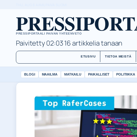
THU, AUG 6
AAMUPAIVA
SUOMI
PRESSIPORT
PRESSIPORTAALI PAIVAN YHTEENVETO
Paivitetty 02:03
16 artikkelia tanaan
ETUSIVU
TIETOA MEISTÄ
BLOGI
MAAILMA
MATKAILU
PAIKALLISET
POLITIIKKA