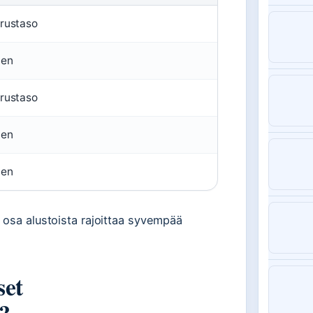
erustaso
nen
erustaso
nen
nen
 osa alustoista rajoittaa syvempää
set
?