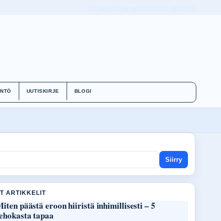
TIETOA MEISTÄ
YHTEYSTIEDOT
HISTORIA
ÄNTÖ
UUTISKIRJE
BLOGI
Siirry
T ARTIKKELIT
iten päästä eroon hiiristä inhimillisesti – 5
tehokasta tapaa