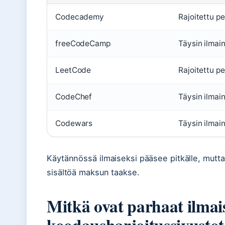
Codecademy
Rajoitettu p
freeCodeCamp
Täysin ilmai
LeetCode
Rajoitettu p
CodeChef
Täysin ilmai
Codewars
Täysin ilmai
Käytännössä ilmaiseksi pääsee pitkälle, mutta
sisältöä maksun taakse.
Mitkä ovat parhaat ilmai
koodausharjoitussivustot