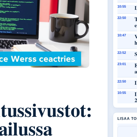
L
10:55
T
22:50
e
10:47
h
S
22:52
E
23:01
I
22:50
I
10:55
tussivustot:
ailussa
LISAA T