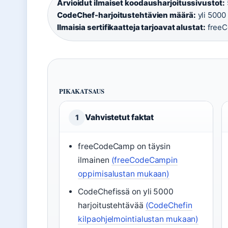
Arvioidut ilmaiset koodausharjoitussivustot:
CodeChef-harjoitustehtävien määrä:
yli 5000 
Ilmaisia sertifikaatteja tarjoavat alustat:
free
PIKAKATSAUS
Vahvistetut faktat
1
freeCodeCamp on täysin
ilmainen
(freeCodeCampin
oppimisalustan mukaan)
CodeChefissä on yli 5000
harjoitustehtävää
(CodeChefin
kilpaohjelmointialustan mukaan)