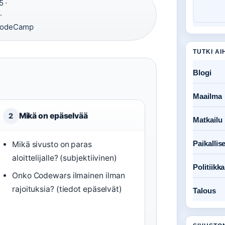
5 ·
·
CodeCamp
TUTKI AI
Blogi
Maailma
Mikä on epäselvää
2
Matkailu
Paikallise
Mikä sivusto on paras
aloittelijalle? (subjektiivinen)
Politiikka
Onko Codewars ilmainen ilman
rajoituksia? (tiedot epäselvät)
Talous