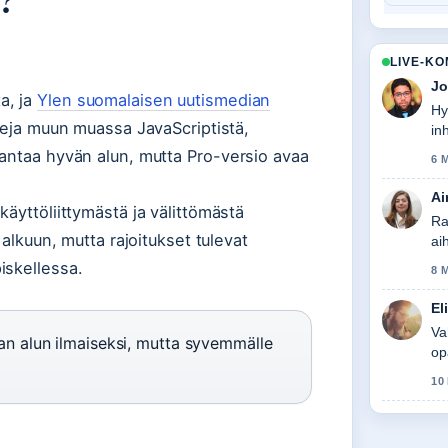
LIVE-K
Jo
a, ja
Ylen suomalaisen uutismedian
Hy
sseja muun muassa JavaScriptistä,
in
 antaa hyvän alun, mutta Pro-versio avaa
6 
Ai
äyttöliittymästä ja välittömästä
Ra
 alkuun, mutta rajoitukset tulevat
ai
iskellessa.
8 
El
Va
 alun ilmaiseksi, mutta syvemmälle
op
10