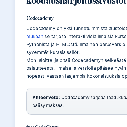
Codecademy
Codecademy on yksi tunnetuimmista alustoist
mukaan
se tarjoaa interaktiivisia ilmaisia kur
Pythonista ja HTML:stä. Ilmainen perusversio
syvemmät kurssisisällöt.
Moni aloittelija pitää Codecademyn selkeästä k
palautteesta. Ilmaisella versiolla pääsee hyvin
nopeasti vastaan laajempia kokonaisuuksia op
Yhteenveto:
Codecademy tarjoaa laadukkaan
pääsy maksaa.
freeCodeCamp