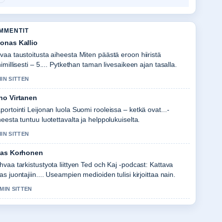
OMMENTIT
onas Kallio
vaa taustoitusta aiheesta Miten päästä eroon hiiristä
himillisesti – 5.... Pytkethan taman livesaikeen ajan tasalla.
MIN SITTEN
no Virtanen
portointi Leijonan luola Suomi rooleissa – ketkä ovat...-
heesta tuntuu luotettavalta ja helppolukuiselta.
MIN SITTEN
ias Korhonen
hvaa tarkistustyota liittyen Ted och Kaj -podcast: Kattava
as juontajiin.... Useampien medioiden tulisi kirjoittaa nain.
 MIN SITTEN