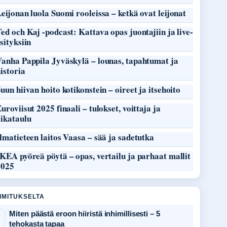
eijonan luola Suomi rooleissa – ketkä ovat leijonat
ed och Kaj -podcast: Kattava opas juontajiin ja live-
sityksiin
Vanha Pappila Jyväskylä – lounas, tapahtumat ja
istoria
uun hiivan hoito kotikonstein – oireet ja itsehoito
uroviisut 2025 finaali – tulokset, voittaja ja
aikataulu
lmatieteen laitos Vaasa – sää ja sadetutka
KEA pyöreä pöytä – opas, vertailu ja parhaat mallit
2025
OIMITUKSELTA
Miten päästä eroon hiiristä inhimillisesti – 5
tehokasta tapaa