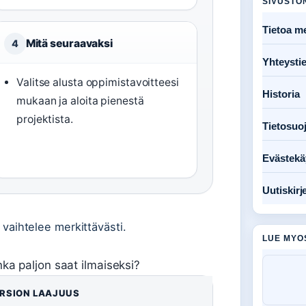
SIVUSTO
Tietoa me
Mitä seuraavaksi
4
Yhteysti
Valitse alusta oppimistavoitteesi
Historia
mukaan ja aloita pienestä
projektista.
Tietosuo
Evästekä
Uutiskirj
s vaihtelee merkittävästi.
LUE MYO
nka paljon saat ilmaiseksi?
ERSION LAAJUUS