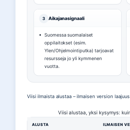
Aikajanasignaali
3
Suomessa suomalaiset
oppilaitokset (esim.
Ylen/Ohjelmointiputka) tarjoavat
resursseja jo yli kymmenen
vuotta.
Viisi ilmaista alustaa – ilmaisen version laajuu
Viisi alustaa, yksi kysymys: kui
ALUSTA
ILMAISEN V