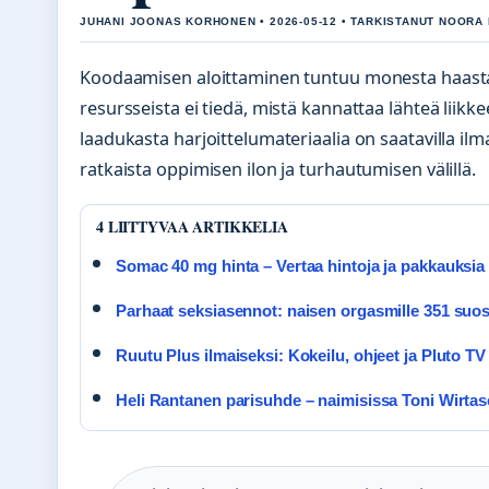
JUHANI JOONAS KORHONEN • 2026-05-12 • TARKISTANUT NOORA
Koodaamisen aloittaminen tuntuu monesta haastaval
resursseista ei tiedä, mistä kannattaa lähteä liikke
laadukasta harjoittelumateriaalia on saatavilla ilma
ratkaista oppimisen ilon ja turhautumisen välillä.
4 LIITTYVAA ARTIKKELIA
Somac 40 mg hinta – Vertaa hintoja ja pakkauksia
Parhaat seksiasennot: naisen orgasmille 351 suos
Ruutu Plus ilmaiseksi: Kokeilu, ohjeet ja Pluto TV
Heli Rantanen parisuhde – naimisissa Toni Wirta