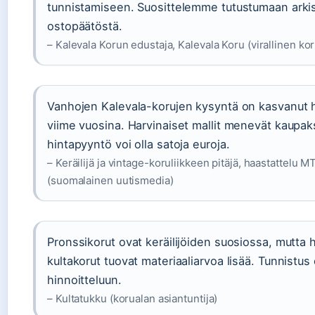
tunnistamiseen. Suosittelemme tutustumaan ark
ostopäätöstä.
– Kalevala Korun edustaja, Kalevala Koru (virallinen ko
Vanhojen Kalevala-korujen kysyntä on kasvanut 
viime vuosina. Harvinaiset mallit menevät kaupaks
hintapyyntö voi olla satoja euroja.
– Keräilijä ja vintage-koruliikkeen pitäjä, haastattelu M
(suomalainen uutismedia)
Pronssikorut ovat keräilijöiden suosiossa, mutta 
kultakorut tuovat materiaaliarvoa lisää. Tunnistus
hinnoitteluun.
– Kultatukku (korualan asiantuntija)