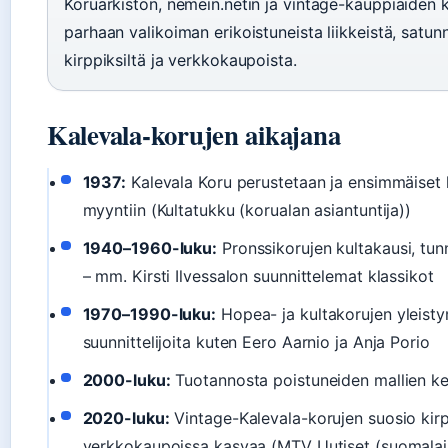
Koruarkiston, nemein.netin ja vintage-kauppiaiden ka
parhaan valikoiman erikoistuneista liikkeistä, satunn
kirppiksiltä ja verkkokaupoista.
Kalevala-korujen aikajana
1937:
Kalevala Koru perustetaan ja ensimmäiset 
myyntiin (Kultatukku (korualan asiantuntija))
1940–1960-luku:
Pronssikorujen kultakausi, tun
– mm. Kirsti Ilvessalon suunnittelemat klassikot
1970–1990-luku:
Hopea- ja kultakorujen yleisty
suunnittelijoita kuten Eero Aarnio ja Anja Porio
2000-luku:
Tuotannosta poistuneiden mallien ke
2020-luku:
Vintage-Kalevala-korujen suosio kirpp
verkkokaupoissa kasvaa (MTV Uutiset (suomalai