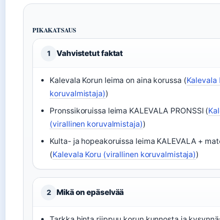
PIKAKATSAUS
Vahvistetut faktat
1
Kalevala Korun leima on aina korussa (
Kalevala 
koruvalmistaja)
)
Pronssikoruissa leima KALEVALA PRONSSI (
Kal
(virallinen koruvalmistaja)
)
Kulta- ja hopeakoruissa leima KALEVALA + mate
(
Kalevala Koru (virallinen koruvalmistaja)
)
Mikä on epäselvää
2
Tarkka hinta riippuu korun kunnosta ja kysynnä