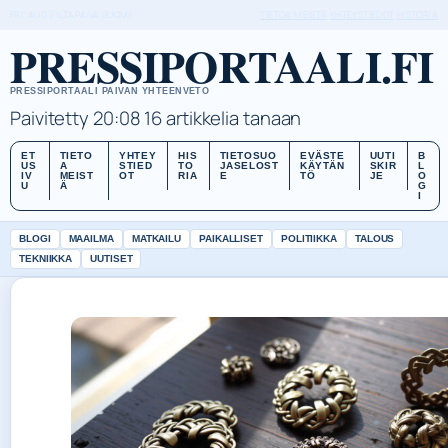
FRI, AUG 7
ILTAPAIVA
SUOMI
TIETOA MEISTÄ
YHTEYSTIEDOT
HISTORIA
PRESSIPORTAALI.FI
PRESSIPORTAALI PAIVAN YHTEENVETO
Paivitetty 20:08
16 artikkelia tanaan
ET
TIETO
YHTEY
HIS
TIETOSUO
EVÄSTE
UUTI
B
US
A
STIED
TO
JASELOST
KÄYTÄN
SKIR
L
IV
MEIST
OT
RIA
E
TÖ
JE
O
U
Ä
G
I
BLOGI
MAAILMA
MATKAILU
PAIKALLISET
POLITIIKKA
TALOUS
TEKNIIKKA
UUTISET