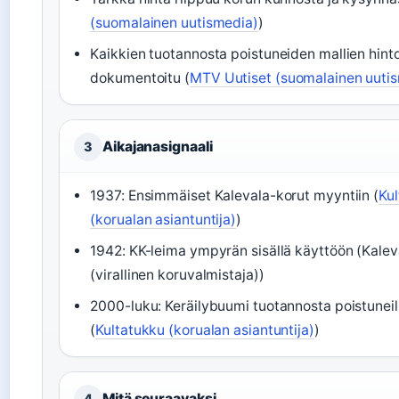
(suomalainen uutismedia)
)
Kaikkien tuotannosta poistuneiden mallien hinto
dokumentoitu (
MTV Uutiset (suomalainen uuti
Aikajanasignaali
3
1937: Ensimmäiset Kalevala-korut myyntiin (
Ku
(korualan asiantuntija)
)
1942: KK-leima ympyrän sisällä käyttöön (Kalev
(virallinen koruvalmistaja))
2000-luku: Keräilybuumi tuotannosta poistuneill
(
Kultatukku (korualan asiantuntija)
)
Mitä seuraavaksi
4