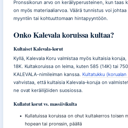
Pronssikorun arvo on keräilyperusteinen, kun taas ku
on myös materiaaliarvoa. Väärä tunnistus voi johtaa 
myyntiin tai kohtuuttomaan hintapyyntöön.
Onko Kalevala koruissa kultaa?
Kultaiset Kalevala-korut
Kyllä, Kalevala Koru valmistaa myös kultaisia koruja
18K. Kultakoruissa on leima, kuten 585 (14K) tai 75
KALEVALA-nimileiman kanssa.
Kultatukku (korualan 
vahvistaa, että kultaisia Kalevala-koruja on valmistet
ne ovat keräilijöiden suosiossa.
Kullatut korut vs. massiivikulta
Kullatuissa koruissa on ohut kultakerros toisen m
hopean tai pronssin, päällä