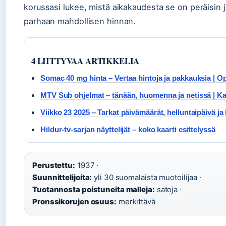
korussasi lukee, mistä aikakaudesta se on peräisin j
parhaan mahdollisen hinnan.
4 LIITTYVAA ARTIKKELIA
Somac 40 mg hinta – Vertaa hintoja ja pakkauksia | O
MTV Sub ohjelmat – tänään, huomenna ja netissä | K
Viikko 23 2025 – Tarkat päivämäärät, helluntaipäivä ja 
Hildur-tv-sarjan näyttelijät – koko kaarti esittelyssä
Perustettu:
1937 ·
Suunnittelijoita:
yli 30 suomalaista muotoilijaa ·
Tuotannosta poistuneita malleja:
satoja ·
Pronssikorujen osuus:
merkittävä