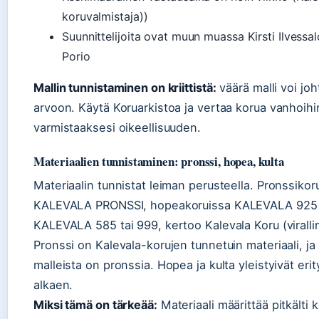
koruvalmistaja))
Suunnittelijoita ovat muun muassa Kirsti Ilvessal
Porio
Mallin tunnistaminen on kriittistä:
väärä malli voi joh
arvoon. Käytä Koruarkistoa ja vertaa korua vanhoihin
varmistaaksesi oikeellisuuden.
Materiaalien tunnistaminen: pronssi, hopea, kulta
Materiaalin tunnistat leiman perusteella. Pronssikor
KALEVALA PRONSSI, hopeakoruissa KALEVALA 925 j
KALEVALA 585 tai 999, kertoo Kalevala Koru (viralli
Pronssi on Kalevala-korujen tunnetuin materiaali, ja
malleista on pronssia. Hopea ja kulta yleistyivät erit
alkaen.
Miksi tämä on tärkeää:
Materiaali määrittää pitkälti