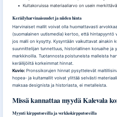
Kultakoruissa materiaaliarvo on usein merkittävä
Keräilyharvinaisuudet ja niiden hinta
Harvinaiset mallit voivat olla huomattavasti arvokk
(suomalainen uutismedia) kertoo, että hintapyyntö vo
jos malli on kysytty. Kysyntään vaikuttavat ainakin k
suunnittelijan tunnettuus, historiallinen koruaihe ja
markkinoilla. Tuotannosta poistuneista malleista ha
keräilijöiltä korkeimmat hinnat.
Kuvio:
Pronssikorujen hinnat pysyttelevät maltillisin
hopea- ja kultamallit voivat ylittää selvästi materiaal
maksaa designista ja historiasta, ei metalleista.
Missä kannattaa myydä Kalevala ko
Myynti kirpputoreilla ja verkkokirpputoreilla