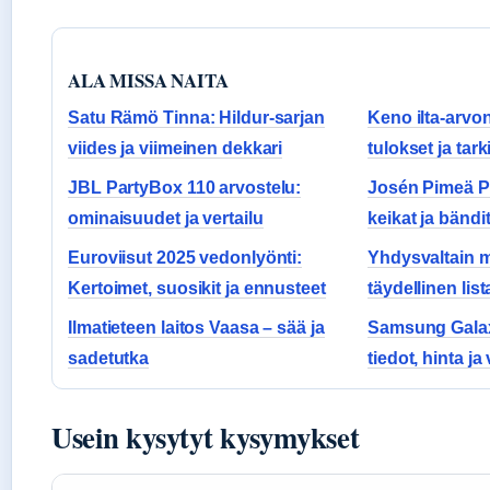
ALA MISSA NAITA
Satu Rämö Tinna: Hildur-sarjan
Keno ilta-arvon
viides ja viimeinen dekkari
tulokset ja tark
JBL PartyBox 110 arvostelu:
Josén Pimeä Pu
ominaisuudet ja vertailu
keikat ja bändi
Euroviisut 2025 vedonlyönti:
Yhdysvaltain m
Kertoimet, suosikit ja ennusteet
täydellinen lis
Ilmatieteen laitos Vaasa – sää ja
Samsung Galax
sadetutka
tiedot, hinta ja
Usein kysytyt kysymykset