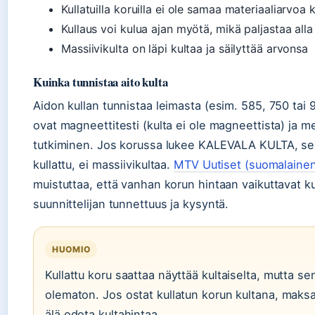
Kullatuilla koruilla ei ole samaa materiaaliarvoa k
Kullaus voi kulua ajan myötä, mikä paljastaa alla
Massiivikulta on läpi kultaa ja säilyttää arvonsa
Kuinka tunnistaa aito kulta
Aidon kullan tunnistaa leimasta (esim. 585, 750 tai 
ovat magneettitesti (kulta ei ole magneettista) ja m
tutkiminen. Jos korussa lukee KALEVALA KULTA, se
kullattu, ei massiivikultaa.
MTV Uutiset (suomalainen
muistuttaa, että vanhan korun hintaan vaikuttavat ku
suunnittelijan tunnettuus ja kysyntä.
HUOMIO
Kullattu koru saattaa näyttää kultaiselta, mutta se
olematon. Jos ostat kullatun korun kultana, maksat
älä odota kultahintaa.