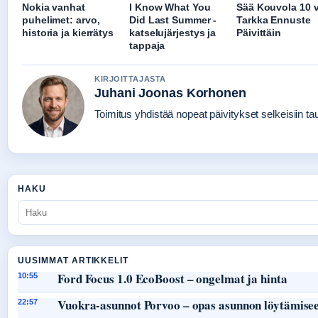
Nokia vanhat
I Know What You
Sää Kouvola 10 v
puhelimet: arvo,
Did Last Summer -
Tarkka Ennuste
historia ja kierrätys
katselujärjestys ja
Päivittäin
tappaja
KIRJOITTAJASTA
Juhani Joonas Korhonen
Toimitus yhdistää nopeat päivitykset selkeisiin taus
HAKU
UUSIMMAT ARTIKKELIT
Ford Focus 1.0 EcoBoost – ongelmat ja hinta
10:55
Vuokra-asunnot Porvoo – opas asunnon löytämisee
22:57