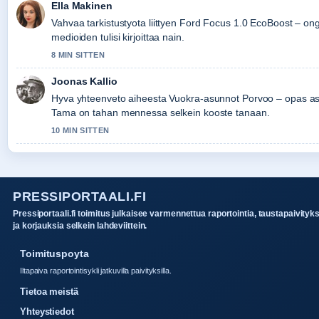
Ella Makinen
Vahvaa tarkistustyota liittyen Ford Focus 1.0 EcoBoost – on
medioiden tulisi kirjoittaa nain.
8 MIN SITTEN
Joonas Kallio
Hyva yhteenveto aiheesta Vuokra-asunnot Porvoo – opas as
Tama on tahan mennessa selkein kooste tanaan.
10 MIN SITTEN
PRESSIPORTAALI.FI
Pressiportaali.fi toimitus julkaisee varmennettua raportointia, taustapaivityk
ja korjauksia selkein lahdeviittein.
Toimituspoyta
Iltapaiva raportointisykli jatkuvilla paivityksilla.
Tietoa meistä
Yhteystiedot