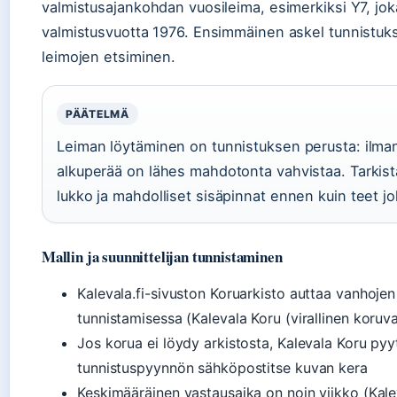
valmistusajankohdan vuosileima, esimerkiksi Y7, joka
valmistusvuotta 1976. Ensimmäinen askel tunnistuks
leimojen etsiminen.
PÄÄTELMÄ
Leiman löytäminen on tunnistuksen perusta: ilman
alkuperää on lähes mahdotonta vahvistaa. Tarkist
lukko ja mahdolliset sisäpinnat ennen kuin teet j
Mallin ja suunnittelijan tunnistaminen
Kalevala.fi-sivuston Koruarkisto auttaa vanhojen
tunnistamisessa (Kalevala Koru (virallinen koruva
Jos korua ei löydy arkistosta, Kalevala Koru py
tunnistuspyynnön sähköpostitse kuvan kera
Keskimääräinen vastausaika on noin viikko (Kalev