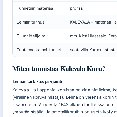
Tunnetuin materiaali
pronssi
Leiman tunnus
KALEVALA + materiaalil
Suunnittelijoita
mm. Kirsti Ilvessalo, Eero
Tuotannosta poistuneet
saatavilla Koruarkistosta 
Miten tunnistaa Kalevala Koru?
Leiman tarkistus ja sijainti
Kalevala- ja Lapponia-koruissa on aina nimileima, k
(virallinen koruvalmistaja). Leima on yleensä korun t
sisäpuolella. Vuodesta 1942 alkaen tuotteissa on oll
ympyrän sisällä. Jalometallikoruihin on usein lyöty 