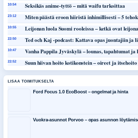
Seksikäs anime-tyttö – mitä waifu tarkoittaa
10:54
Miten päästä eroon hiiristä inhimillisesti – 5 teho
23:12
Leijonan luola Suomi rooleissa – ketkä ovat leijon
10:55
Ted och Kaj -podcast: Kattava opas juontajiin ja li
22:50
Vanha Pappila Jyväskylä – lounas, tapahtumat ja 
10:47
Suun hiivan hoito kotikonstein – oireet ja itsehoito
22:52
LISAA TOIMITUKSELTA
Ford Focus 1.0 EcoBoost – ongelmat ja hinta
Vuokra-asunnot Porvoo – opas asunnon löytämis