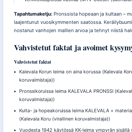
Tapahtumaketju:
Pronssista hopeaan ja kultaan – ma
laajentunut vuosikymmenten saatossa. Keräilybuumi
nostanut vanhojen mallien arvoa ja tehnyt niistä halu
Vahvistetut faktat ja avoimet kysym
Vahvistetut faktat
Kalevala Korun leima on aina korussa (Kalevala Koru
koruvalmistaja))
Pronssikoruissa leima KALEVALA PRONSSI (Kalevala 
koruvalmistaja))
Kulta- ja hopeakoruissa leima KALEVALA + materiaa
(Kalevala Koru (virallinen koruvalmistaja))
Vuodesta 1942 käytössä KK-leima ympyrän sisällä 