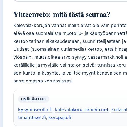
Yhteenveto: mitä tästä seuraa?
Kalevala-korujen vanhat mallit eivät ole vain perintö
elävä osa suomalaista muotoilu- ja käsityöperinnett
kertoo tarinan aikakaudestaan, suunnittelijastaan j
Uutiset (suomalainen uutismedia) kertoo, että hinta
ylöspäin, mutta oikea arvo syntyy vasta markkinoilla
keräilijälle ja myyjälle valinta on selvä: tunnista koru 
sen kunto ja kysyntä, ja valitse myyntikanava sen m
aarre omassa korurasissasi.
LISÄLÄHTEET
kysymuseolta.fi
,
kalevalakoru.nemein.net
,
kultara
timanttiset.fi
,
korupaja.fi