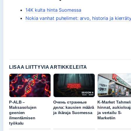
14K kulta hinta Suomessa
Nokia vanhat puhelimet: arvo, historia ja kierrät
LISAA LIITTYVIA ARTIKKELEITA
P-ALB –
Очень странные
K-Market Tahmel
Maksasolujen
дела: kausien määrä
hinnat, aukioloaj
geenien
ja ikäraja Suomessa
ja vertailu S-
ilmentämisen
Marketiin
työkalu