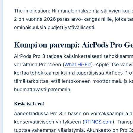
The implication: Hinnanalennuksen ja säilyvien kuu
2 on vuonna 2026 paras arvo-kangas niille, jotka tar
ominaisuuksia budjettiystävällisesti.
Kumpi on parempi: AirPods Pro Ge
AirPods Pro 3 tarjoaa kaksinkertaisesti tehokkaam
verrattuna Pro 2:een (
What Hi-Fi?
). Apple itse vahv
kertaa tehokkaampi kuin alkuperäisissä AirPods Pro 
tämä tarkoittaa, että lentokoneen moottorimelu ja k
huomattavasti paremmin.
Keskeiset erot
Äänenlaadussa Pro 3:n basso on voimakkaampi ja dis
konservatiiviseen viritykseen (
RTINGS.com
). Transp
tuottaa vähemmän vääristymiä. Akunkesto on Pro 3:ll