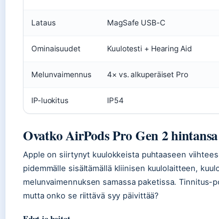
Lataus
MagSafe USB-C
Ominaisuudet
Kuulotesti + Hearing Aid
Melunvaimennus
4× vs. alkuperäiset Pro
IP-luokitus
IP54
Ovatko AirPods Pro Gen 2 hintansa
Apple on siirtynyt kuulokkeista puhtaaseen viihtee
pidemmälle sisältämällä kliinisen kuulolaitteen, kuulo
melunvaimennuksen samassa paketissa. Tinnitus-pot
mutta onko se riittävä syy päivittää?
Edut ja haitat