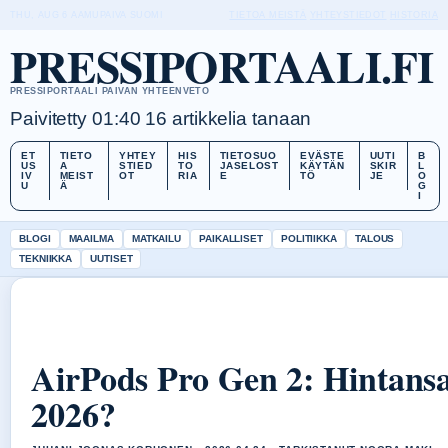
THU, AUG 6
AAMUPAIVA
SUOMI
TIETOA MEISTÄ
YHTEYSTIEDOT
HISTORIA
PRESSIPORTAALI.FI
PRESSIPORTAALI PAIVAN YHTEENVETO
Paivitetty 01:40
16 artikkelia tanaan
ET
TIETO
YHTEY
HIS
TIETOSUO
EVÄSTE
UUTI
B
US
A
STIED
TO
JASELOST
KÄYTÄN
SKIR
L
IV
MEIST
OT
RIA
E
TÖ
JE
O
U
Ä
G
I
BLOGI
MAAILMA
MATKAILU
PAIKALLISET
POLITIIKKA
TALOUS
TEKNIIKKA
UUTISET
AirPods Pro Gen 2: Hintansa
2026?