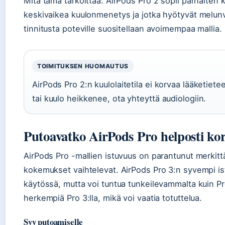
Mitä tämä tarkoittaa: AirPods Pro 2 sopii parhaiten käyt
keskivaikea kuulonmenetys ja jotka hyötyvät melunv
tinnitusta poteville suositellaan avoimempaa mallia.
TOIMITUKSEN HUOMAUTUS
AirPods Pro 2:n kuulolaitetila ei korvaa lääketiete
tai kuulo heikkenee, ota yhteyttä audiologiin.
Putoavatko AirPods Pro helposti ko
AirPods Pro -mallien istuvuus on parantunut merkittä
kokemukset vaihtelevat. AirPods Pro 3:n syvempi is
käytössä, mutta voi tuntua tunkeilevammalta kuin P
herkempiä Pro 3:lla, mikä voi vaatia totuttelua.
Syy putoamiselle