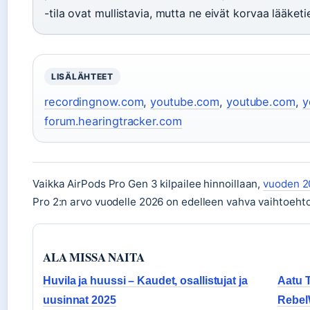
-tila ovat mullistavia, mutta ne eivät korvaa lääketie
LISÄLÄHTEET
recordingnow.com
,
youtube.com
,
youtube.com
,
y
forum.hearingtracker.com
Vaikka AirPods Pro Gen 3 kilpailee hinnoillaan,
vuoden 2
Pro 2:n arvo vuodelle 2026 on edelleen vahva vaihtoehto 
ALA MISSA NAITA
Huvila ja huussi – Kaudet, osallistujat ja
Aatu T
uusinnat 2025
Rebel