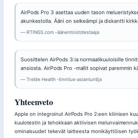
AirPods Pro 3 asettaa uuden tason melueristykse
akunkestolla. Ääni on selkeämpi ja diskantti kirk
— RTINGS.com -äänentoistotestaaja
Suosittelen AirPods 3:ia normaalikuuloisille tin
ansiosta. AirPods Pro -mallit sopivat paremmin käy
— Treble Health -tinnitus-asiantuntija
Yhteenveto
Apple on integroinut AirPods Pro 2:een kliinisen kuul
kuulotestin ja tehokkaan aktiivisen melunvaimenn
ominaisuudet tekevät laitteesta monikäyttöisen työkal