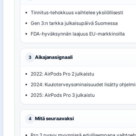
Tinnitus-tehokkuus vaihtelee yksilöllisesti
Gen 3:n tarkka julkaisupäivä Suomessa
FDA-hyväksynnän laajuus EU-markkinoilla
Aikajanasignaali
3
2022: AirPods Pro 2 julkaistu
2024: Kuuloterveysominaisuudet lisätty ohjelm
2025: AirPods Pro 3 julkaistu
Mitä seuraavaksi
4
Pro 2 pysyy myynnissä edullisempana vaihtoe