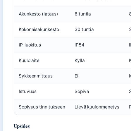
Akunkesto (lataus)
6 tuntia
Kokonaisakunkesto
30 tuntia
IP-luokitus
IP54
Kuulolaite
Kyllä
K
Sykkeenmittaus
Ei
K
Istuvuus
Sopiva
Sopivuus tinnitukseen
Lievä kuulonmenetys
Upsides