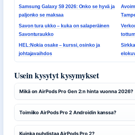
Samsung Galaxy S9 2026: Onko se hyvä ja
Avoim
paljonko se maksaa
Tampe
Savon tura ukko – kuka on salaperäinen
Verkon
Savonturaukko
tottu
HEL:Nokia osake – kurssi, osinko ja
Sirkka
johtajavaihdos
eloku
Usein kysytyt kysymykset
Mikä on AirPods Pro Gen 2:n hinta vuonna 2026?
Toimiiko AirPods Pro 2 Androidin kanssa?
Kuinka puhdistaa AirPods Pro 2?