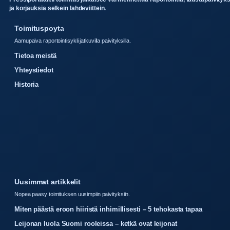
ja korjauksia selkein lahdeviittein.
Toimituspoyta
Aamupaiva raportointisykli jatkuvilla paivityksilla.
Tietoa meistä
Yhteystiedot
Historia
Uusimmat artikkelit
Nopea paasy toimituksen uusimpiin paivityksiin.
Miten päästä eroon hiiristä inhimillisesti – 5 tehokasta tapaa
Leijonan luola Suomi rooleissa – ketkä ovat leijonat