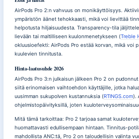
AirPods Pro 2:n vahvuus on monikäyttöisyys. Akti
ympäristön äänet tehokkaasti, mikä voi lievittää tinni
helpotusta hiljaisuudesta. Transparency-tila jäljittel
lievään tai maltilliseen kuulonmenetykseen (
Treble 
okluusioefekti: AirPods Pro estää korvan, mikä voi 
kuulevien tinnitusta.
Hinta-laatusuhde 2026
AirPods Pro 3:n julkaisun jälkeen Pro 2 on pudonnut
siitä erinomaisen vaihtoehdon käyttäjille, jotka ha
uusimman sukupolven kustannuksia (
RTINGS.com
).
ohjelmistopäivityksillä, joten kuuloterveysominaisuu
Mitä tämä tarkoittaa: Pro 2 tarjoaa samat kuuloterv
huomattavasti edullisempaan hintaan. Tinnitus-potilai
mahdollista ANC:tä, Pro 2 on taloudellisin valinta v