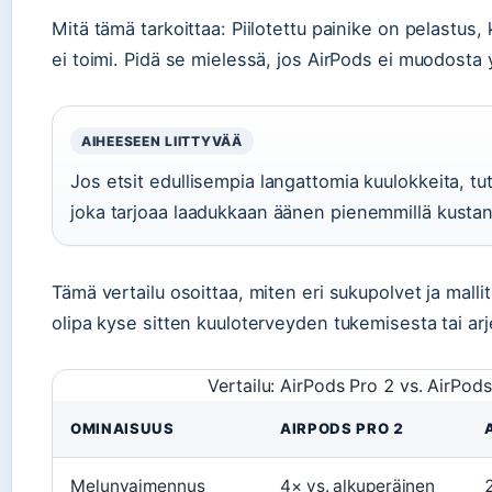
Mitä tämä tarkoittaa: Piilotettu painike on pelastu
ei toimi. Pidä se mielessä, jos AirPods ei muodosta y
AIHEESEEN LIITTYVÄÄ
Jos etsit edullisempia langattomia kuulokkeita, t
joka tarjoaa laadukkaan äänen pienemmillä kustan
Tämä vertailu osoittaa, miten eri sukupolvet ja mallit
olipa kyse sitten kuuloterveyden tukemisesta tai ar
Vertailu: AirPods Pro 2 vs. AirPod
OMINAISUUS
AIRPODS PRO 2
Melunvaimennus
4× vs. alkuperäinen