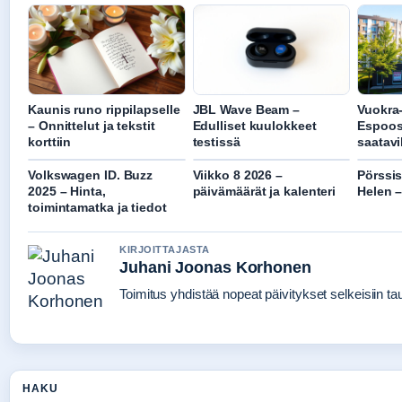
Kaunis runo rippilapselle
JBL Wave Beam –
Vuokra
– Onnittelut ja tekstit
Edulliset kuulokkeet
Espoos
korttiin
testissä
saatavi
Volkswagen ID. Buzz
Viikko 8 2026 –
Pörssi
2025 – Hinta,
päivämäärät ja kalenteri
Helen –
toimintamatka ja tiedot
KIRJOITTAJASTA
Juhani Joonas Korhonen
Toimitus yhdistää nopeat päivitykset selkeisiin taus
HAKU