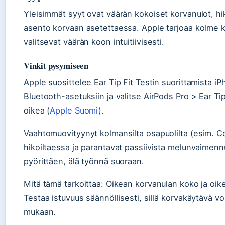
Yleisimmät syyt ovat väärän kokoiset korvanulot, hik
asento korvaan asetettaessa. Apple tarjoaa kolme ko
valitsevat väärän koon intuitiivisesti.
Vinkit pysymiseen
Apple suosittelee Ear Tip Fit Testin suorittamista iP
Bluetooth-asetuksiin ja valitse AirPods Pro > Ear Tip 
oikea (
Apple Suomi
).
Vaahtomuovityynyt kolmansilta osapuolilta (esim. 
hikoiltaessa ja parantavat passiivista melunvaimenn
pyörittäen, älä työnnä suoraan.
Mitä tämä tarkoittaa: Oikean korvanulan koko ja oi
Testaa istuvuus säännöllisesti, sillä korvakäytävä v
mukaan.