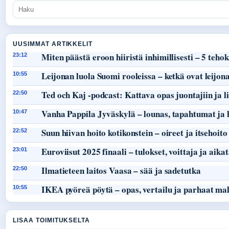
UUSIMMAT ARTIKKELIT
Miten päästä eroon hiiristä inhimillisesti – 5 teho
23:12
Leijonan luola Suomi rooleissa – ketkä ovat leijon
10:55
Ted och Kaj -podcast: Kattava opas juontajiin ja li
22:50
Vanha Pappila Jyväskylä – lounas, tapahtumat ja 
10:47
Suun hiivan hoito kotikonstein – oireet ja itsehoito
22:52
Euroviisut 2025 finaali – tulokset, voittaja ja aika
23:01
Ilmatieteen laitos Vaasa – sää ja sadetutka
22:50
IKEA pyöreä pöytä – opas, vertailu ja parhaat mal
10:55
LISAA TOIMITUKSELTA