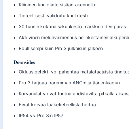
Kliininen kuulolaite sisäänrakennettu
Tieteellisesti validoitu kuulotesti
30 tunnin kokonaisakunkesto markkinoiden paras
Aktiivinen melunvaimennus nelinkertainen alkuperä
Edullisempi kuin Pro 3 julkaisun jälkeen
Downsides
Okluusioefekti voi pahentaa matalataajuista tinnitu
Pro 3 tarjoaa paremman ANC:n ja äänenlaadun
Korvanulat voivat tuntua ahdistavilta pitkällä aikaväl
Eivät korvaa lääketieteellistä hoitoa
IP54 vs. Pro 3:n IP57