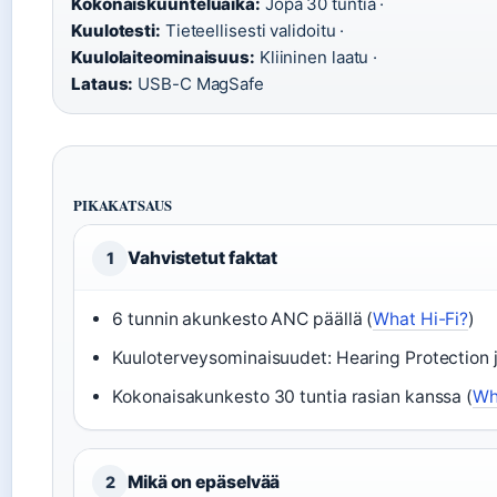
Kokonaiskuunteluaika:
Jopa 30 tuntia ·
Kuulotesti:
Tieteellisesti validoitu ·
Kuulolaiteominaisuus:
Kliininen laatu ·
Lataus:
USB-C MagSafe
PIKAKATSAUS
Vahvistetut faktat
1
6 tunnin akunkesto ANC päällä (
What Hi-Fi?
)
Kuuloterveysominaisuudet: Hearing Protection j
Kokonaisakunkesto 30 tuntia rasian kanssa (
Wh
Mikä on epäselvää
2