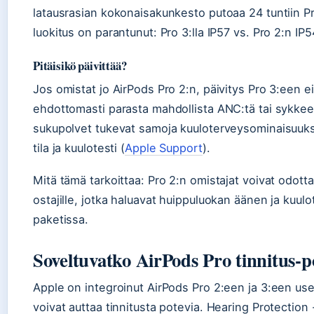
latausrasian kokonaisakunkesto putoaa 24 tuntiin Pr
luokitus on parantunut: Pro 3:lla IP57 vs. Pro 2:n IP5
Pitäisikö päivittää?
Jos omistat jo AirPods Pro 2:n, päivitys Pro 3:een ei 
ehdottomasti parasta mahdollista ANC:tä tai sykke
sukupolvet tukevat samoja kuuloterveysominaisuuksi
tila ja kuulotesti (
Apple Support
).
Mitä tämä tarkoittaa: Pro 2:n omistajat voivat odotta
ostajille, jotka haluavat huippuluokan äänen ja kuu
paketissa.
Soveltuvatko AirPods Pro tinnitus-po
Apple on integroinut AirPods Pro 2:een ja 3:een use
voivat auttaa tinnitusta potevia. Hearing Protection -