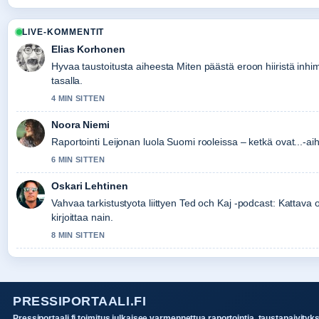
LIVE-KOMMENTIT
Elias Korhonen
Hyvaa taustoitusta aiheesta Miten päästä eroon hiiristä inhimi
tasalla.
4 MIN SITTEN
Noora Niemi
Raportointi Leijonan luola Suomi rooleissa – ketkä ovat...-aih
6 MIN SITTEN
Oskari Lehtinen
Vahvaa tarkistustyota liittyen Ted och Kaj -podcast: Kattava 
kirjoittaa nain.
8 MIN SITTEN
PRESSIPORTAALI.FI
Pressiportaali.fi toimitus julkaisee varmennettua raportointia, taustapaivityk