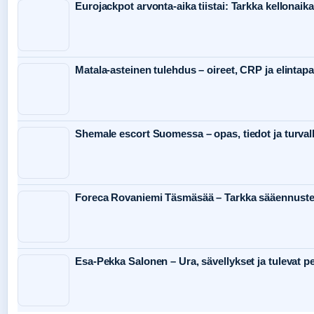
Eurojackpot arvonta-aika tiistai: Tarkka kellonaika
Matala-asteinen tulehdus – oireet, CRP ja elintap
Shemale escort Suomessa – opas, tiedot ja turval
Foreca Rovaniemi Täsmäsää – Tarkka sääennuste
Esa-Pekka Salonen – Ura, sävellykset ja tulevat pe