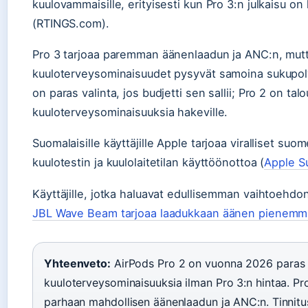
kuulovammaisille, erityisesti kun Pro 3:n julkaisu on
(RTINGS.com).
Pro 3 tarjoaa paremman äänenlaadun ja ANC:n, mutta
kuuloterveysominaisuudet pysyvät samoina sukupolve
on paras valinta, jos budjetti sen sallii; Pro 2 on tal
kuuloterveysominaisuuksia hakeville.
Suomalaisille käyttäjille Apple tarjoaa viralliset suo
kuulotestin ja kuulolaitetilan käyttöönottoa (
Apple S
Käyttäjille, jotka haluavat edullisemman vaihtoehdo
JBL Wave Beam tarjoaa laadukkaan äänen pienemmil
Yhteenveto:
AirPods Pro 2 on vuonna 2026 paras arv
kuuloterveysominaisuuksia ilman Pro 3:n hintaa. Pro 
parhaan mahdollisen äänenlaadun ja ANC:n. Tinnitus-