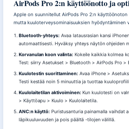
AirPods Pro 2:n käyttöönotto ja opt
Apple on suunnitellut AirPods Pro 2:n käyttöönoton
mutta kuuloterveysominaisuuksien hyödyntäminen va
Bluetooth-yhteys:
Avaa latausrasian kansi iPhonen
automaattisesti. Hyväksy yhteys näytön ohjeiden 
Korvanulan koon valinta:
Kokeile kaikkia kolmea kok
Test: siirry Asetukset > Bluetooth > AirPods Pro > E
Kuulotestin suorittaminen:
Avaa iPhone > Asetukse
Testi kestää noin 5 minuuttia ja tuottaa kuuloprofiil
Kuulolaitetilan aktivoiminen:
Kun kuulotesti on valm
> Käyttöapu > Kuulo > Kuulolaitetila.
ANC:n käyttö:
Puristusanturia painamalla vaihdat 
läpikuuluvuuden ja pois päältä -tilojen välillä.