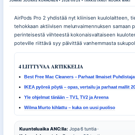
JUHANI JOONAS KORHONEN • 2026-04-24 • TARKISTANUT NOORA MAKI
AirPods Pro 2 yhdistää nyt kliinisen kuulolaitteen, ti
tehokkaan aktiivisen melunvaimennuksen samaan pak
perinteisestä viihteestä kokonaisvaltaiseen kuulote
poteville riittävä syy päivittää vanhemmasta sukupo
4 LIITTYVAA ARTIKKELIA
Best Free Mac Cleaners – Parhaat Ilmaiset Puhdistaja
IKEA pyöreä pöytä – opas, vertailu ja parhaat mallit 2
Yle ohjelmat tänään – TV1, TV2 ja Areena
Wilma Murto kihlattu – kuka on uusi puoliso
Kuunteluaika ANC:lla:
Jopa 6 tuntia ·