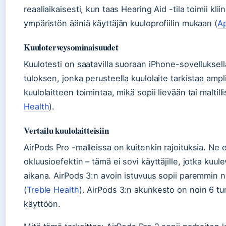
reaaliaikaisesti, kun taas Hearing Aid -tila toimii kli
ympäristön ääniä käyttäjän kuuloprofiilin mukaan (
A
Kuuloterveysominaisuudet
Kuulotesti on saatavilla suoraan iPhone-sovelluksella 
tuloksen, jonka perusteella kuulolaite tarkistaa ampli
kuulolaitteen toimintaa, mikä sopii lievään tai malt
Health
).
Vertailu kuulolaitteisiin
AirPods Pro -malleissa on kuitenkin rajoituksia. Ne 
okluusioefektin – tämä ei sovi käyttäjille, jotka kuul
aikana. AirPods 3:n avoin istuvuus sopii paremmin nor
(
Treble Health
). AirPods 3:n akunkesto on noin 6 tunt
käyttöön.