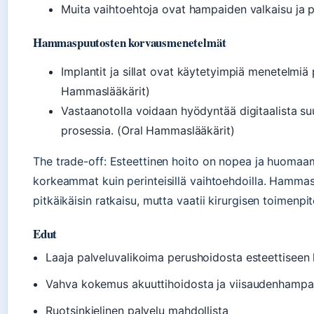
Muita vaihtoehtoja ovat hampaiden valkaisu ja p
Hammaspuutosten korvausmenetelmät
Implantit ja sillat ovat käytetyimpiä menetelmi
Hammaslääkärit)
Vastaanotolla voidaan hyödyntää digitaalista su
prosessia. (Oral Hammaslääkärit)
The trade-off: Esteettinen hoito on nopea ja huomaa
korkeammat kuin perinteisillä vaihtoehdoilla. Hamma
pitkäikäisin ratkaisu, mutta vaatii kirurgisen toimenpi
Edut
Laaja palveluvalikoima perushoidosta esteettisee
Vahva kokemus akuuttihoidosta ja viisaudenhampai
Ruotsinkielinen palvelu mahdollista