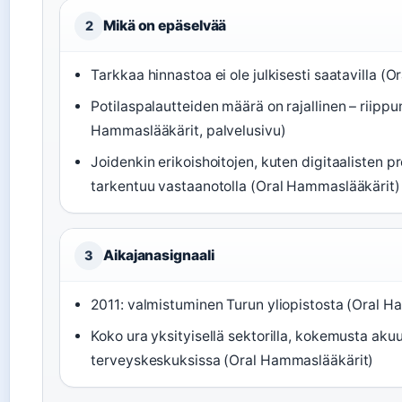
Mikä on epäselvää
2
Tarkkaa hinnastoa ei ole julkisesti saatavilla (
Potilaspalautteiden määrä on rajallinen – riippu
Hammaslääkärit, palvelusivu)
Joidenkin erikoishoitojen, kuten digitaalisten p
tarkentuu vastaanotolla (Oral Hammaslääkärit)
Aikajanasignaali
3
2011: valmistuminen Turun yliopistosta (Oral H
Koko ura yksityisellä sektorilla, kokemusta akuu
terveyskeskuksissa (Oral Hammaslääkärit)