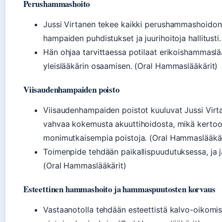
Perushammashoito
Jussi Virtanen tekee kaikki perushammashoidon 
hampaiden puhdistukset ja juurihoitoja hallitust
Hän ohjaa tarvittaessa potilaat erikoishammaslääk
yleislääkärin osaamisen. (Oral Hammaslääkärit)
Viisaudenhampaiden poisto
Viisaudenhampaiden poistot kuuluvat Jussi Virta
vahvaa kokemusta akuuttihoidosta, mikä kertoo
monimutkaisempia poistoja. (Oral Hammaslääkärit,
Toimenpide tehdään paikallispuudutuksessa, ja jäl
(Oral Hammaslääkärit)
Esteettinen hammashoito ja hammaspuutosten korvaus
Vastaanotolla tehdään esteettistä kalvo-oikomis