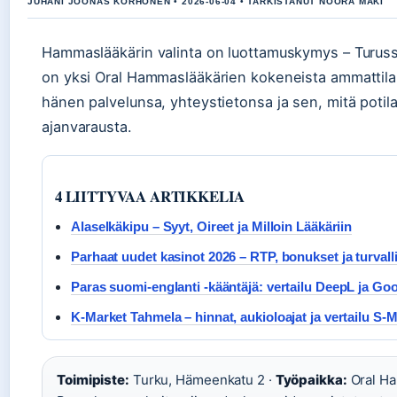
JUHANI JOONAS KORHONEN • 2026-06-04 • TARKISTANUT NOORA MAKI
Hammaslääkärin valinta on luottamuskymys – Turuss
on yksi Oral Hammaslääkärien kokeneista ammattilai
hänen palvelunsa, yhteystietonsa ja sen, mitä potil
ajanvarausta.
4 LIITTYVAA ARTIKKELIA
Alaselkäkipu – Syyt, Oireet ja Milloin Lääkäriin
Parhaat uudet kasinot 2026 – RTP, bonukset ja turvall
Paras suomi-englanti -kääntäjä: vertailu DeepL ja Go
K-Market Tahmela – hinnat, aukioloajat ja vertailu S-M
Toimipiste:
Turku, Hämeenkatu 2 ·
Työpaikka:
Oral Ha