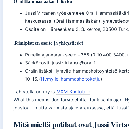
Oral Hammaslääkärit Turku
Jussi Virtanen työskentelee Oral Hammaslääkärie
keskustassa. (Oral Hammaslääkärit, yhteystiedo
Osoite on Hämeenkatu 2, 3. kerros, 20500 Turk
Toimipisteen osoite ja yhteystiedot
Puhelin ajanvaraukseen: +358 (0)10 400 3400. 
Sähköposti: jussi.virtanen@oral.fi.
Oralin lisäksi Hymylle-hammashoitoyhteisö kerto
10–16. (
Hymylle, hammashoitoketju
)
Lähistöllä on myös
M&M Kuntotalo
.
What this means: Jos tarvitset ilta- tai lauantaiajan, 
joustoa – mutta varmista ajanvarauksessa, että Jussi 
Mitä mieltä potilaat ovat Jussi Vir