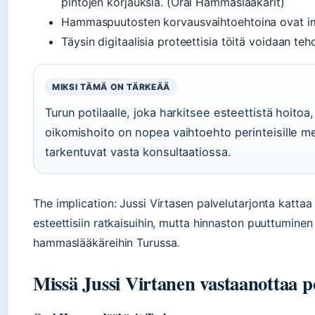
pintojen korjauksia. (Oral Hammaslääkärit)
Hammaspuutosten korvausvaihtoehtoina ovat impl
Täysin digitaalisia proteettisia töitä voidaan t
MIKSI TÄMÄ ON TÄRKEÄÄ
Turun potilaalle, joka harkitsee esteettistä hoitoa
oikomishoito on nopea vaihtoehto perinteisille meta
tarkentuvat vasta konsultaatiossa.
The implication: Jussi Virtasen palvelutarjonta katta
esteettisiin ratkaisuihin, mutta hinnaston puuttuminen
hammaslääkäreihin Turussa.
Missä Jussi Virtanen vastaanottaa po