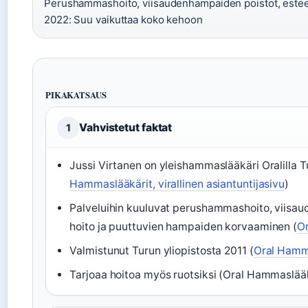
Perushammashoito, viisaudenhampaiden poistot, esteet
2022: Suu vaikuttaa koko kehoon
PIKAKATSAUS
Vahvistetut faktat
1
Jussi Virtanen on yleishammaslääkäri Oralilla 
Hammaslääkärit, virallinen asiantuntijasivu
)
Palveluihin kuuluvat perushammashoito, viisau
hoito ja puuttuvien hampaiden korvaaminen (
Or
Valmistunut Turun yliopistosta 2011 (
Oral Hamma
Tarjoaa hoitoa myös ruotsiksi (Oral Hammaslääkär