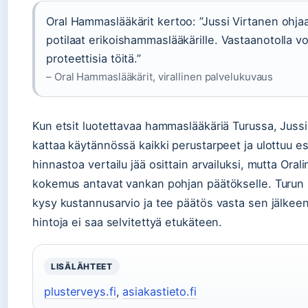
Oral Hammaslääkärit kertoo: ”Jussi Virtanen ohjaa 
potilaat erikoishammaslääkärille. Vastaanotolla vo
proteettisia töitä.”
– Oral Hammaslääkärit, virallinen palvelukuvaus
Kun etsit luotettavaa hammaslääkäriä Turussa, Juss
kattaa käytännössä kaikki perustarpeet ja ulottuu este
hinnastoa vertailu jää osittain arvailuksi, mutta Oral
kokemus antavat vankan pohjan päätökselle. Turun pot
kysy kustannusarvio ja tee päätös vasta sen jälkeen 
hintoja ei saa selvitettyä etukäteen.
LISÄLÄHTEET
plusterveys.fi
,
asiakastieto.fi