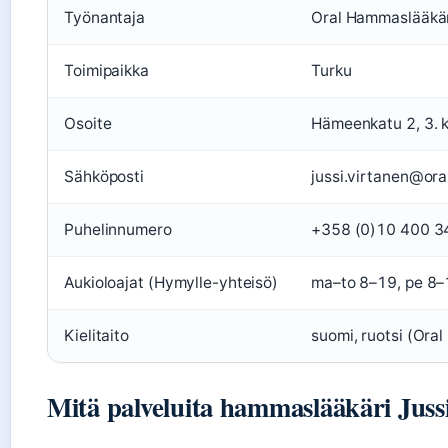
Työnantaja
Oral Hammaslääkär
Toimipaikka
Turku
Osoite
Hämeenkatu 2, 3. 
Sähköposti
jussi.virtanen@oral
Puhelinnumero
+358 (0)10 400 34
Aukioloajat (Hymylle-yhteisö)
ma–to 8–19, pe 8–1
Kielitaito
suomi, ruotsi (Ora
Mitä palveluita hammaslääkäri Juss