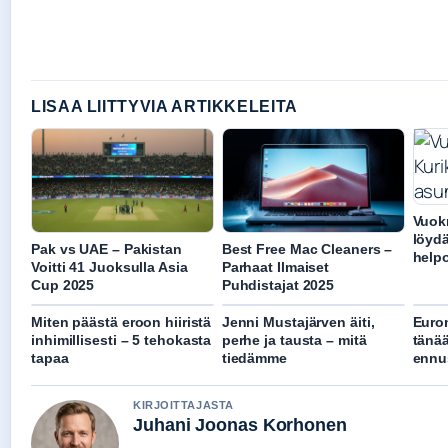
LISAA LIITTYVIA ARTIKKELEITA
Vuok
löyd
Pak vs UAE – Pakistan
Best Free Mac Cleaners –
helpo
Voitti 41 Juoksulla Asia
Parhaat Ilmaiset
Cup 2025
Puhdistajat 2025
Miten päästä eroon hiiristä
Jenni Mustajärven äiti,
Euron
inhimillisesti – 5 tehokasta
perhe ja tausta – mitä
tänää
tapaa
tiedämme
ennu
KIRJOITTAJASTA
Juhani Joonas Korhonen