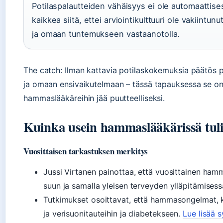
Potilaspalautteiden vähäisyys ei ole automaattis
kaikkea siitä, ettei arviointikulttuuri ole vakiintunut
ja omaan tuntemukseen vastaanotolla.
The catch: Ilman kattavia potilaskokemuksia päätös peru
ja omaan ensivaikutelmaan – tässä tapauksessa se on u
hammaslääkäreihin jää puutteelliseksi.
Kuinka usein hammaslääkärissä tuli
Vuosittaisen tarkastuksen merkitys
Jussi Virtanen painottaa, että vuosittainen ha
suun ja samalla yleisen terveyden ylläpitämisessä
Tutkimukset osoittavat, että hammasongelmat, k
ja verisuonitauteihin ja diabetekseen.
Lue lisää 