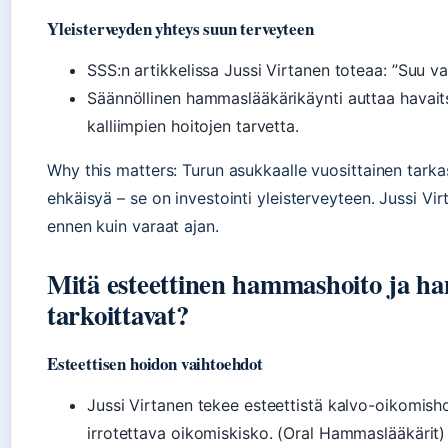
Yleisterveyden yhteys suun terveyteen
SSS:n artikkelissa Jussi Virtanen toteaa: ”Suu v
Säännöllinen hammaslääkärikäynti auttaa havai
kalliimpien hoitojen tarvetta.
Why this matters: Turun asukkaalle vuosittainen tark
ehkäisyä – se on investointi yleisterveyteen. Jussi Vir
ennen kuin varaat ajan.
Mitä esteettinen hammashoito ja h
tarkoittavat?
Esteettisen hoidon vaihtoehdot
Jussi Virtanen tekee esteettistä kalvo-oikomishoi
irrotettava oikomiskisko. (Oral Hammaslääkärit)