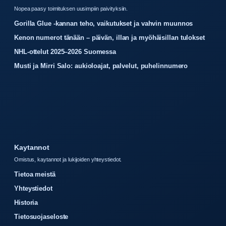
Nopea paasy toimituksen uusimpiin paivityksiin.
Gorilla Glue -kannan teho, vaikutukset ja vahvin muunnos
Kenon numerot tänään – päivän, illan ja myöhäisillan tulokset
NHL-ottelut 2025–2026 Suomessa
Musti ja Mirri Salo: aukioloajat, palvelut, puhelinnumero
Kaytannot
Omistus, kaytannot ja lukijoiden yhteystiedot.
Tietoa meistä
Yhteystiedot
Historia
Tietosuojaseloste