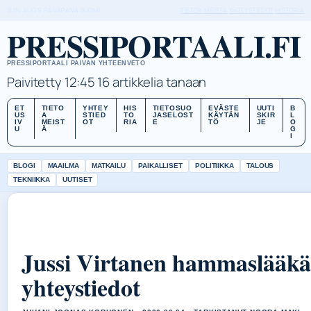
SUN, AUG 9
PAIVAPAIVA
SUOMI
TIETOA MEISTÄ
YHTEYSTIEDOT
HISTORIA
PRESSIPORTAALI.FI
PRESSIPORTAALI PAIVAN YHTEENVETO
Paivitetty 12:45
16 artikkelia tanaan
ET
TIETO
YHTEY
HIS
TIETOSUO
EVÄSTE
UUTI
B
US
A
STIED
TO
JASELOST
KÄYTÄN
SKIR
L
IV
MEIST
OT
RIA
E
TÖ
JE
O
U
Ä
G
I
BLOGI
MAAILMA
MATKAILU
PAIKALLISET
POLITIIKKA
TALOUS
TEKNIIKKA
UUTISET
Jussi Virtanen hammaslääkär
yhteystiedot