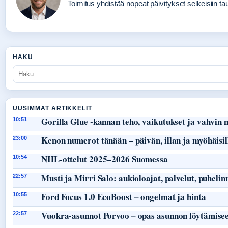
Toimitus yhdistää nopeat päivitykset selkeisiin taus
HAKU
UUSIMMAT ARTIKKELIT
Gorilla Glue -kannan teho, vaikutukset ja vahvin
10:51
Kenon numerot tänään – päivän, illan ja myöhäisil
23:00
NHL-ottelut 2025–2026 Suomessa
10:54
Musti ja Mirri Salo: aukioloajat, palvelut, puheli
22:57
Ford Focus 1.0 EcoBoost – ongelmat ja hinta
10:55
Vuokra-asunnot Porvoo – opas asunnon löytämisee
22:57