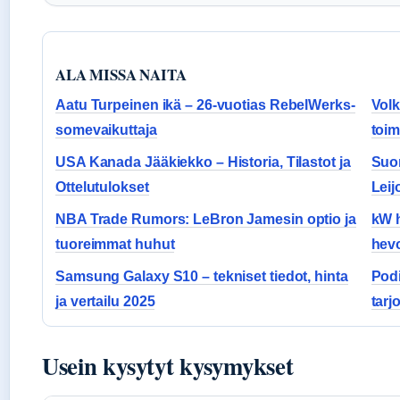
ALA MISSA NAITA
Aatu Turpeinen ikä – 26-vuotias RebelWerks-
Volk
somevaikuttaja
toim
USA Kanada Jääkiekko – Historia, Tilastot ja
Suom
Ottelutulokset
Leij
NBA Trade Rumors: LeBron Jamesin optio ja
kW h
tuoreimmat huhut
hevo
Samsung Galaxy S10 – tekniset tiedot, hinta
Podi
ja vertailu 2025
tarj
Usein kysytyt kysymykset