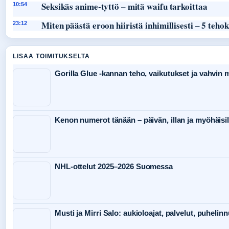
Seksikäs anime-tyttö – mitä waifu tarkoittaa
10:54
Miten päästä eroon hiiristä inhimillisesti – 5 teho
23:12
LISAA TOIMITUKSELTA
Gorilla Glue -kannan teho, vaikutukset ja vahvin
Kenon numerot tänään – päivän, illan ja myöhäisil
NHL-ottelut 2025–2026 Suomessa
Musti ja Mirri Salo: aukioloajat, palvelut, puheli