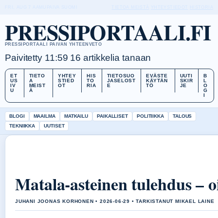
FRI, AUG 7
AAMUPAIVA
SUOMI
TIETOA MEISTÄ
YHTEYSTIEDOT
HISTORIA
PRESSIPORTAALI.FI
PRESSIPORTAALI PAIVAN YHTEENVETO
Paivitetty 11:59
16 artikkelia tanaan
ET
TIETO
YHTEY
HIS
TIETOSUO
EVÄSTE
UUTI
B
US
A
STIED
TO
JASELOST
KÄYTÄN
SKIR
L
IV
MEIST
OT
RIA
E
TÖ
JE
O
U
Ä
G
I
BLOGI
MAAILMA
MATKAILU
PAIKALLISET
POLITIIKKA
TALOUS
TEKNIIKKA
UUTISET
Matala-asteinen tulehdus – o
JUHANI JOONAS KORHONEN • 2026-06-29 • TARKISTANUT MIKAEL LAINE