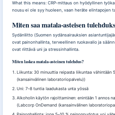
What this means: CRP-mittaus on hyödyllinen työkalu
nousu ei ole syy huoleen, vaan heräte elintapojen t
Miten saa matala-asteisen tulehduks
Sydänliitto (Suomen sydänsairauksien asiantuntijajärj
ovat painonhallinta, terveellinen ruokavalio ja säänn
ovat riittävä uni ja stressinhallinta.
Miten laskea matala-asteinen tulehdus?
Liikunta: 30 minuuttia reipasta liikuntaa vähintää
(kansainvälinen laboratoriopalvelu))
Uni: 7–8 tuntia laadukasta unta yössä
Alkoholin käytön rajoittaminen: enintään 1 annos nai
(Labcorp OnDemand (kansainvälinen laboratoriopal
Painonhallinta: jopa 5–10 % painonpudotus voi väh