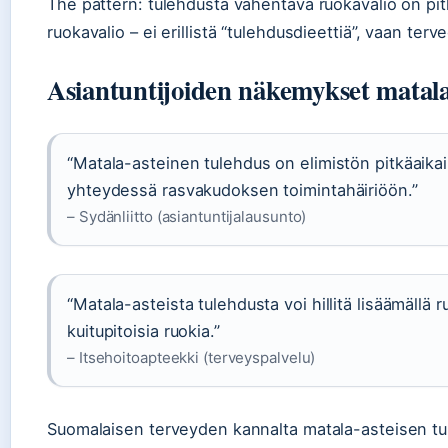
The pattern: tulehdusta vähentävä ruokavalio on pitk
ruokavalio – ei erillistä “tulehdusdieettiä”, vaan terve
Asiantuntijoiden näkemykset matala
“Matala-asteinen tulehdus on elimistön pitkäaikain
yhteydessä rasvakudoksen toimintahäiriöön.”
– Sydänliitto (asiantuntijalausunto)
“Matala-asteista tulehdusta voi hillitä lisäämällä r
kuitupitoisia ruokia.”
– Itsehoitoapteekki (terveyspalvelu)
Suomalaisen terveyden kannalta matala-asteisen tul