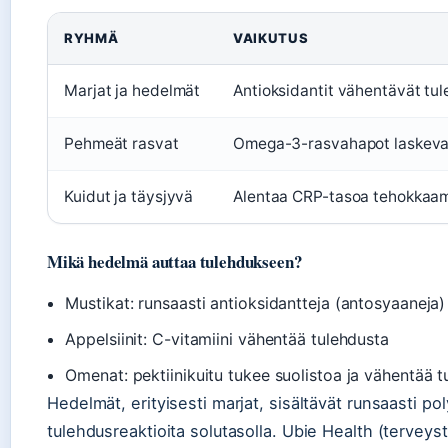
RYHMÄ
VAIKUTUS
Marjat ja hedelmät
Antioksidantit vähentävät tu
Pehmeät rasvat
Omega-3-rasvahapot laskeva
Kuidut ja täysjyvä
Alentaa CRP-tasoa tehokkaammi
Mikä hedelmä auttaa tulehdukseen?
Mustikat: runsaasti antioksidantteja (antosyaaneja)
Appelsiinit: C-vitamiini vähentää tulehdusta
Omenat: pektiinikuitu tukee suolistoa ja vähentää t
Hedelmät, erityisesti marjat, sisältävät runsaasti pol
tulehdusreaktioita solutasolla. Ubie Health (terveys