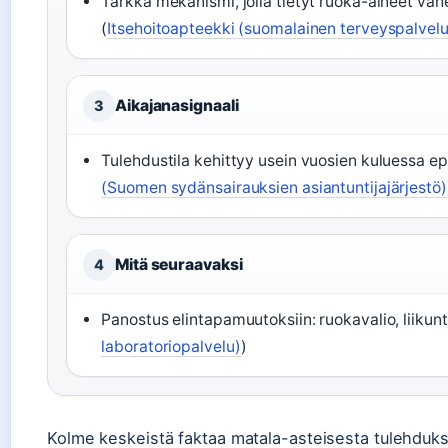
Tarkka mekanismi, jolla tietyt ruoka-aineet vä
(
Itsehoitoapteekki (suomalainen terveyspalvelu
Aikajanasignaali
3
Tulehdustila kehittyy usein vuosien kuluessa ep
(Suomen sydänsairauksien asiantuntijajärjestö)
Mitä seuraavaksi
4
Panostus elintapamuutoksiin: ruokavalio, liikunta
laboratoriopalvelu)
)
Kolme keskeistä faktaa matala-asteisesta tulehduks