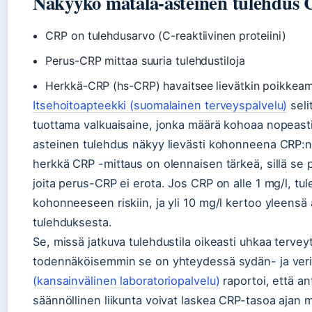
Näkyykö matala-asteinen tulehdus 
CRP on tulehdusarvo (C-reaktiivinen proteiini)
Perus-CRP mittaa suuria tulehdustiloja
Herkkä-CRP (hs-CRP) havaitsee lievätkin poikkea
Itsehoitoapteekki (suomalainen terveyspalvelu)
seli
tuottama valkuaisaine, jonka määrä kohoaa nopeasti e
asteinen tulehdus näkyy lievästi kohonneena CRP:nä,
herkkä CRP -mittaus on olennaisen tärkeä, sillä se
joita perus-CRP ei erota. Jos CRP on alle 1 mg/l, tuleh
kohonneeseen riskiin, ja yli 10 mg/l kertoo yleensä 
tulehduksesta.
Se, missä jatkuva tulehdustila oikeasti uhkaa tervey
todennäköisemmin se on yhteydessä sydän- ja veri
(kansainvälinen laboratoriopalvelu)
raportoi, että an
säännöllinen liikunta voivat laskea CRP-tasoa ajan 