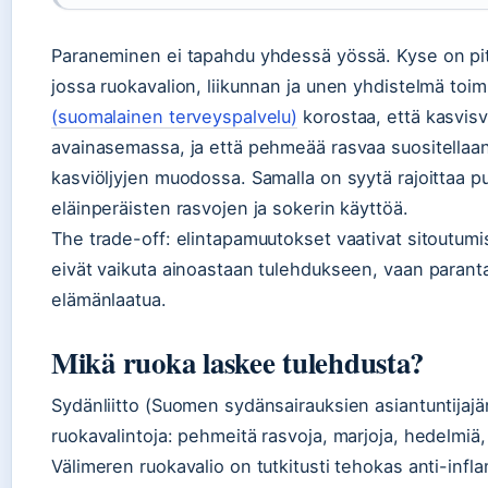
Paraneminen ei tapahdu yhdessä yössä. Kyse on pi
jossa ruokavalion, liikunnan ja unen yhdistelmä toim
(suomalainen terveyspalvelu)
korostaa, että kasvisv
avainasemassa, ja että pehmeää rasvaa suositellaan
kasviöljyjen muodossa. Samalla on syytä rajoittaa p
eläinperäisten rasvojen ja sokerin käyttöä.
The trade-off: elintapamuutokset vaativat sitoutum
eivät vaikuta ainoastaan tulehdukseen, vaan paranta
elämänlaatua.
Mikä ruoka laskee tulehdusta?
Sydänliitto (Suomen sydänsairauksien asiantuntijajärj
ruokavalintoja: pehmeitä rasvoja, marjoja, hedelmiä, k
Välimeren ruokavalio on tutkitusti tehokas anti-infl