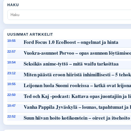
HAKU
UUSIMMAT ARTIKKELIT
Ford Focus 1.0 EcoBoost – ongelmat ja hinta
10:55
Vuokra-asunnot Porvoo – opas asunnon löytämisee
22:57
Seksikäs anime-tyttö – mitä waifu tarkoittaa
10:54
Miten päästä eroon hiiristä inhimillisesti – 5 teho
23:12
Leijonan luola Suomi rooleissa – ketkä ovat leijon
10:55
Ted och Kaj -podcast: Kattava opas juontajiin ja li
22:50
Vanha Pappila Jyväskylä – lounas, tapahtumat ja 
10:47
Suun hiivan hoito kotikonstein – oireet ja itsehoito
22:52