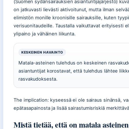
(Suomen sydänsairauksien asiantuntijajärjestö) kuvaa
on jatkuvasti lievästi aktivoitunut, mutta ilman selvä
elimistön monille kroonisille sairauksille, kuten tyyp
verisuonitaudeille. Taustalla vaikuttavat erityisesti 
ylipaino ja vähäinen liikunta.
KESKEINEN HAVAINTO
Matala-asteinen tulehdus on keskeinen rasvakudo
asiantuntijat korostavat, että tulehdus lähtee liikk
rasvakudoksesta.
The implication: kyseessä ei ole sairaus sinänsä, vaa
epätasapainosta ja lisää sairastumisriskiä merkittävä
Mistä tietää, että on matala asteine