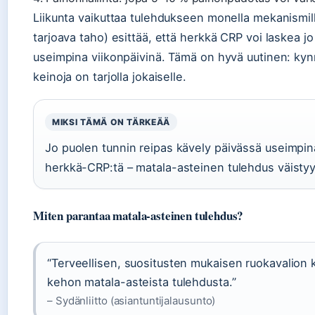
Liikunta vaikuttaa tulehdukseen monella mekanismill
tarjoava taho) esittää, että herkkä CRP voi laskea jo
useimpina viikonpäivinä. Tämä on hyvä uutinen: kynn
keinoja on tarjolla jokaiselle.
MIKSI TÄMÄ ON TÄRKEÄÄ
Jo puolen tunnin reipas kävely päivässä useimpina
herkkä-CRP:tä – matala-asteinen tulehdus väistyy l
Miten parantaa matala-asteinen tulehdus?
“Terveellisen, suositusten mukaisen ruokavalion k
kehon matala-asteista tulehdusta.”
– Sydänliitto (asiantuntijalausunto)