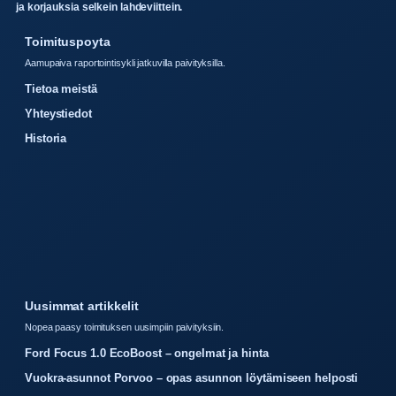
ja korjauksia selkein lahdeviittein.
Toimituspoyta
Aamupaiva raportointisykli jatkuvilla paivityksilla.
Tietoa meistä
Yhteystiedot
Historia
Uusimmat artikkelit
Nopea paasy toimituksen uusimpiin paivityksiin.
Ford Focus 1.0 EcoBoost – ongelmat ja hinta
Vuokra-asunnot Porvoo – opas asunnon löytämiseen helposti