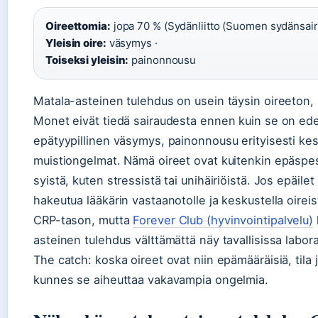
Oireettomia:
jopa 70 % (Sydänliitto (Suomen sydänsairau
Yleisin oire:
väsymys ·
Toiseksi yleisin:
painonnousu
Matala-asteinen tulehdus on usein täysin oireeton, m
Monet eivät tiedä sairaudesta ennen kuin se on edenn
epätyypillinen väsymys, painonnousu erityisesti kes
muistiongelmat. Nämä oireet ovat kuitenkin epäspesi
syistä, kuten stressistä tai unihäiriöistä. Jos epäile
hakeutua lääkärin vastaanotolle ja keskustella oireista
CRP-tason, mutta
Forever Club (hyvinvointipalvelu)
asteinen tulehdus välttämättä näy tavallisissa labor
The catch: koska oireet ovat niin epämääräisiä, tila
kunnes se aiheuttaa vakavampia ongelmia.