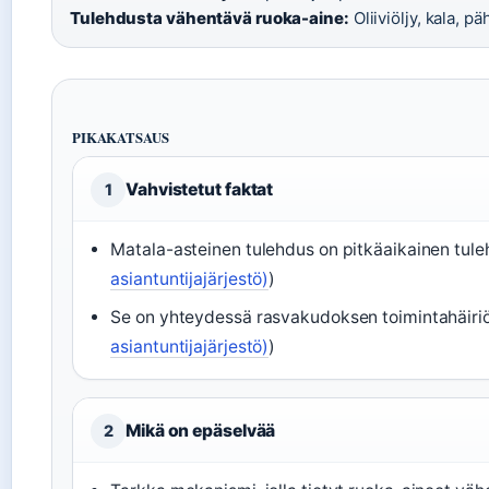
Tulehdusta vähentävä ruoka-aine:
Oliiviöljy, kala, pä
PIKAKATSAUS
Vahvistetut faktat
1
Matala-asteinen tulehdus on pitkäaikainen tuleh
asiantuntijajärjestö)
)
Se on yhteydessä rasvakudoksen toimintahäiriö
asiantuntijajärjestö)
)
Mikä on epäselvää
2