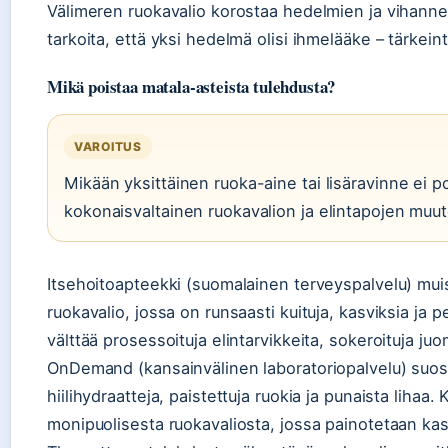
Välimeren ruokavalio korostaa hedelmien ja vihanne
tarkoita, että yksi hedelmä olisi ihmelääke – tärkei
Mikä poistaa matala-asteista tulehdusta?
VAROITUS
Mikään yksittäinen ruoka-aine tai lisäravinne ei p
kokonaisvaltainen ruokavalion ja elintapojen muu
Itsehoitoapteekki (suomalainen terveyspalvelu) muist
ruokavalio, jossa on runsaasti kuituja, kasviksia ja
välttää prosessoituja elintarvikkeita, sokeroituja juom
OnDemand (kansainvälinen laboratoriopalvelu) suosi
hiilihydraatteja, paistettuja ruokia ja punaista lihaa
monipuolisesta ruokavaliosta, jossa painotetaan kasv