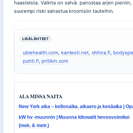
haasteista. Valinta on selvä: panostaa arjen pieniin, 
suurempi riski sairastua kroonisiin tauteihin.
LISÄLÄHTEET
ubiehealth.com
,
kantesti.net
,
ohhira.fi
,
bodyspe
puhti.fi
,
pritikin.com
ALA MISSA NAITA
New York aika – kellonaika, aikaero ja kesäaika | Op
kW hv -muunnin | Muunna kilowatit hevosvoimiksi
(mek. & metr.)