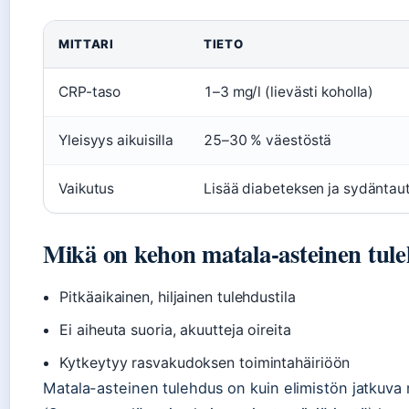
MITTARI
TIETO
CRP-taso
1–3 mg/l (lievästi koholla)
Yleisyys aikuisilla
25–30 % väestöstä
Vaikutus
Lisää diabeteksen ja sydäntaut
Mikä on kehon matala-asteinen tul
Pitkäaikainen, hiljainen tulehdustila
Ei aiheuta suoria, akuutteja oireita
Kytkeytyy rasvakudoksen toimintahäiriöön
Matala-asteinen tulehdus on kuin elimistön jatkuva m