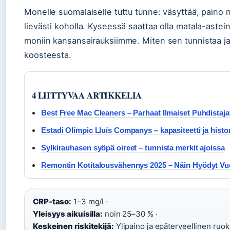
Monelle suomalaiselle tuttu tunne: väsyttää, paino n
lievästi koholla. Kyseessä saattaa olla matala-astei
moniin kansansairauksiimme. Miten sen tunnistaa ja 
koosteesta.
4 LIITTYVAA ARTIKKELIA
Best Free Mac Cleaners – Parhaat Ilmaiset Puhdistaja
Estadi Olímpic Lluís Companys – kapasiteetti ja histo
Sylkirauhasen syöpä oireet – tunnista merkit ajoissa
Remontin Kotitalousvähennys 2025 – Näin Hyödyt V
CRP-taso:
1–3 mg/l ·
Yleisyys aikuisilla:
noin 25–30 % ·
Keskeinen riskitekijä:
Ylipaino ja epäterveellinen ruoka