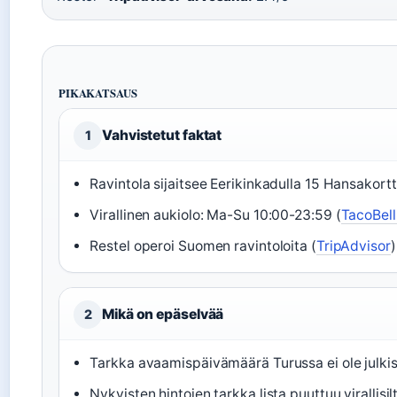
PIKAKATSAUS
Vahvistetut faktat
1
Ravintola sijaitsee Eerikinkadulla 15 Hansakortt
Virallinen aukiolo: Ma-Su 10:00-23:59 (
TacoBell.
Restel operoi Suomen ravintoloita (
TripAdvisor
)
Mikä on epäselvää
2
Tarkka avaamispäivämäärä Turussa ei ole julkise
Nykyisten hintojen tarkka lista puuttuu virallisilt