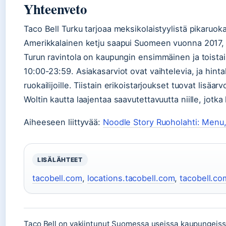
Yhteenveto
Taco Bell Turku tarjoaa meksikolaistyylistä pikaruoka
Amerikkalainen ketju saapui Suomeen vuonna 2017, ja
Turun ravintola on kaupungin ensimmäinen ja toistais
10:00-23:59. Asiakasarviot ovat vaihtelevia, ja hintal
ruokailijoille. Tiistain erikoistarjoukset tuovat lisäar
Woltin kautta laajentaa saavutettavuutta niille, jotka
Aiheeseen liittyvää:
Noodle Story Ruoholahti: Menu, 
LISÄLÄHTEET
tacobell.com
,
locations.tacobell.com
,
tacobell.co
Taco Bell on vakiintunut Suomessa useissa kaupungeis