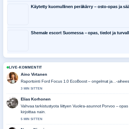
Käytetty kuomullinen peräkärry – osto-opas ja sä
Shemale escort Suomessa – opas, tiedot ja turval
LIVE-KOMMENTIT
Aino Virtanen
Raportointi Ford Focus 1.0 EcoBoost – ongelmat ja...-aiheesta
3 MIN SITTEN
Elias Korhonen
Vahvaa tarkistustyota liittyen Vuokra-asunnot Porvoo – opa
kirjoittaa nain.
5 MIN SITTEN