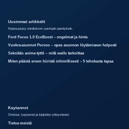
Uusimmat artikkelit
Nopea paasy toimituksen uusimpiin paivityksiin.
Ford Focus 1.0 EcoBoost – ongelmat ja hinta
Vuokra-asunnot Porvoo – opas asunnon löytämiseen helposti
Seksikäs anime-tyttö – mitä waifu tarkoittaa
Miten päästä eroon hiiristä inhimillisesti – 5 tehokasta tapaa
Kaytannot
Omistus, kaytannot ja lukijoiden yhteystiedot.
Tietoa meistä