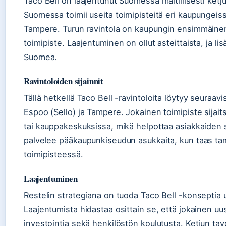
Taco Bell on laajentunut Suomessa maltillisesti ketj
Suomessa toimii useita toimipisteitä eri kaupungeis
Tampere. Turun ravintola on kaupungin ensimmäinen j
toimipiste. Laajentuminen on ollut asteittaista, ja lisä
Suomea.
Ravintoloiden sijainnit
Tällä hetkellä Taco Bell -ravintoloita löytyy seuraav
Espoo (Sello) ja Tampere. Jokainen toimipiste sijait
tai kauppakeskuksissa, mikä helpottaa asiakkaiden
palvelee pääkaupunkiseudun asukkaita, kun taas tamp
toimipisteessä.
Laajentuminen
Restelin strategiana on tuoda Taco Bell -konseptia uu
Laajentumista hidastaa osittain se, että jokainen uus
investointia sekä henkilöstön koulutusta. Ketjun ta