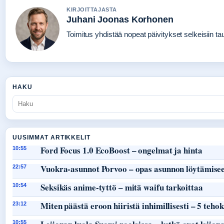
KIRJOITTAJASTA
Juhani Joonas Korhonen
Toimitus yhdistää nopeat päivitykset selkeisiin taus
HAKU
UUSIMMAT ARTIKKELIT
Ford Focus 1.0 EcoBoost – ongelmat ja hinta
10:55
Vuokra-asunnot Porvoo – opas asunnon löytämisee
22:57
Seksikäs anime-tyttö – mitä waifu tarkoittaa
10:54
Miten päästä eroon hiiristä inhimillisesti – 5 teho
23:12
10:55