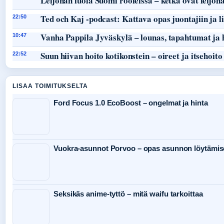
Leijonan luola Suomi rooleissa – ketkä ovat leijon
Ted och Kaj -podcast: Kattava opas juontajiin ja li
22:50
Vanha Pappila Jyväskylä – lounas, tapahtumat ja 
10:47
Suun hiivan hoito kotikonstein – oireet ja itsehoito
22:52
LISAA TOIMITUKSELTA
Ford Focus 1.0 EcoBoost – ongelmat ja hinta
Vuokra-asunnot Porvoo – opas asunnon löytämis
Seksikäs anime-tyttö – mitä waifu tarkoittaa