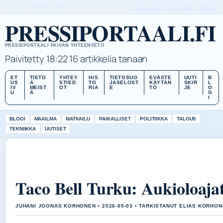
FRI, AUG 7
ILTAPAIVA
SUOMI
TIETOA MEISTÄ
YHTEYSTIEDOT
HISTORIA
PRESSIPORTAALI.FI
PRESSIPORTAALI PAIVAN YHTEENVETO
Paivitetty 18:22
16 artikkelia tanaan
ET
TIETO
YHTEY
HIS
TIETOSUO
EVÄSTE
UUTI
B
US
A
STIED
TO
JASELOST
KÄYTÄN
SKIR
L
IV
MEIST
OT
RIA
E
TÖ
JE
O
U
Ä
G
I
BLOGI
MAAILMA
MATKAILU
PAIKALLISET
POLITIIKKA
TALOUS
TEKNIIKKA
UUTISET
Taco Bell Turku: Aukioloaja
JUHANI JOONAS KORHONEN • 2026-05-03 • TARKISTANUT ELIAS KORHO