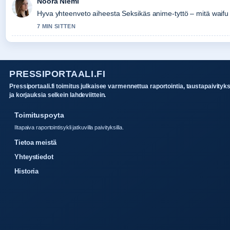
Noora Niemi
Hyva yhteenveto aiheesta Seksikäs anime-tyttö – mitä waifu
7 MIN SITTEN
PRESSIPORTAALI.FI
Pressiportaali.fi toimitus julkaisee varmennettua raportointia, taustapaivityk
ja korjauksia selkein lahdeviittein.
Toimituspoyta
Iltapaiva raportointisykli jatkuvilla paivityksilla.
Tietoa meistä
Yhteystiedot
Historia