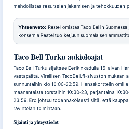
mahdollistaa resurssien jakamisen ja tehokkuuden 
Yhteenveto:
Restel omistaa Taco Bellin Suomessa j
konsernia Restel tuo ketjuun suomalaisen ammattitai
Taco Bell Turku aukioloajat
Taco Bell Turku sijaitsee Eerikinkadulla 15, aivan 
vastapäätä. Virallisen TacoBell.fi-sivuston mukaan 
sunnuntaihin klo 10:00-23:59. Hansakorttelin omilla 
maanantaista torstaihin 10:30-23, perjantaina 10:3
23:59. Ero johtuu todennäköisesti siitä, että kaupp
ravintolan toimintaan.
Sijainti ja yhteystiedot