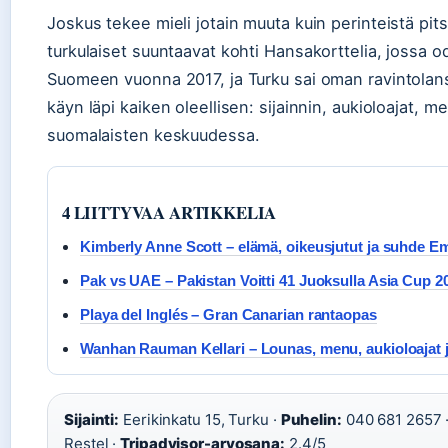
Joskus tekee mieli jotain muuta kuin perinteistä pits
turkulaiset suuntaavat kohti Hansakorttelia, jossa o
Suomeen vuonna 2017, ja Turku sai oman ravintola
käyn läpi kaiken oleellisen: sijainnin, aukioloajat, 
suomalaisten keskuudessa.
4 LIITTYVAA ARTIKKELIA
Kimberly Anne Scott – elämä, oikeusjutut ja suhde E
Pak vs UAE – Pakistan Voitti 41 Juoksulla Asia Cup 2
Playa del Inglés – Gran Canarian rantaopas
Wanhan Rauman Kellari – Lounas, menu, aukioloajat j
Sijainti:
Eerikinkatu 15, Turku ·
Puhelin:
040 681 2657 
Restel ·
Tripadvisor-arvosana:
2.4/5