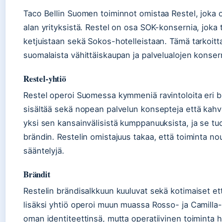
Taco Bellin Suomen toiminnot omistaa Restel, joka 
alan yrityksistä. Restel on osa SOK-konsernia, joka
ketjuistaan sekä Sokos-hotelleistaan. Tämä tarkoitta
suomalaista vähittäiskaupan ja palvelualojen konsern
Restel-yhtiö
Restel operoi Suomessa kymmeniä ravintoloita eri brä
sisältää sekä nopean palvelun konsepteja että kahvil
yksi sen kansainvälisistä kumppanuuksista, ja se tuo
brändin. Restelin omistajuus takaa, että toiminta no
sääntelyjä.
Brändit
Restelin brändisalkkuun kuuluvat sekä kotimaiset ett
lisäksi yhtiö operoi muun muassa Rosso- ja Camilla-r
oman identiteettinsä, mutta operatiivinen toiminta 