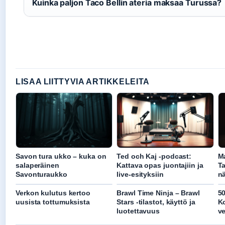
Kuinka paljon Taco Bellin ateria maksaa Turussa?
LISAA LIITTYVIA ARTIKKELEITA
Savon tura ukko – kuka on
Ted och Kaj -podcast:
Ma
salaperäinen
Kattava opas juontajiin ja
Ta
Savonturaukko
live-esityksiin
nä
Verkon kulutus kertoo
Brawl Time Ninja – Brawl
50
uusista tottumuksista
Stars -tilastot, käyttö ja
Ko
luotettavuus
ve