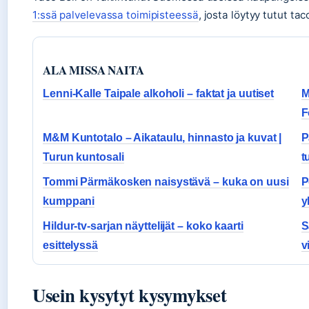
1:ssä palvelevassa toimipisteessä
, josta löytyy tutut taco
ALA MISSA NAITA
Lenni-Kalle Taipale alkoholi – faktat ja uutiset
M
F
M&M Kuntotalo – Aikataulu, hinnasto ja kuvat |
P
Turun kuntosali
t
Tommi Pärmäkosken naisystävä – kuka on uusi
P
kumppani
y
Hildur-tv-sarjan näyttelijät – koko kaarti
S
esittelyssä
v
Usein kysytyt kysymykset