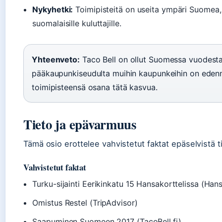
Nykyhetki:
Toimipisteitä on useita ympäri Suomea, 
suomalaisille kuluttajille.
Yhteenveto:
Taco Bell on ollut Suomessa vuodesta
pääkaupunkiseudulta muihin kaupunkeihin on edenny
toimipisteensä osana tätä kasvua.
Tieto ja epävarmuus
Tämä osio erottelee vahvistetut faktat epäselvistä 
Vahvistetut faktat
Turku-sijainti Eerikinkatu 15 Hansakorttelissa (Hans
Omistus Restel (TripAdvisor)
Saapuminen Suomeen 2017 (TacoBell.fi)