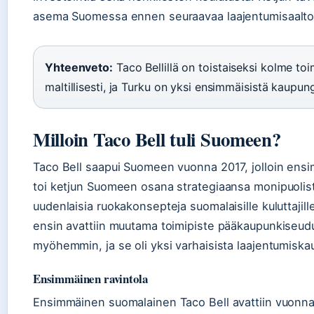
asema Suomessa ennen seuraavaa laajentumisaalto
Yhteenveto:
Taco Bellillä on toistaiseksi kolme t
maltillisesti, ja Turku on yksi ensimmäisistä kaupu
Milloin Taco Bell tuli Suomeen?
Taco Bell saapui Suomeen vuonna 2017, jolloin ensi
toi ketjun Suomeen osana strategiaansa monipuolist
uudenlaisia ruokakonsepteja suomalaisille kuluttajill
ensin avattiin muutama toimipiste pääkaupunkiseudul
myöhemmin, ja se oli yksi varhaisista laajentumisk
Ensimmäinen ravintola
Ensimmäinen suomalainen Taco Bell avattiin vuonna 