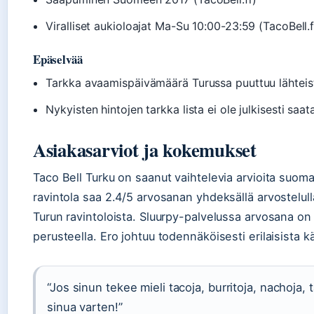
Viralliset aukioloajat Ma-Su 10:00-23:59 (TacoBell.f
Epäselvää
Tarkka avaamispäivämäärä Turussa puuttuu lähteis
Nykyisten hintojen tarkka lista ei ole julkisesti saata
Asiakasarviot ja kokemukset
Taco Bell Turku on saanut vaihtelevia arvioita suomal
ravintola saa 2.4/5 arvosanan yhdeksällä arvostelull
Turun ravintoloista. Sluurpy-palvelussa arvosana on
perusteella. Ero johtuu todennäköisesti erilaisista kä
“Jos sinun tekee mieli tacoja, burritoja, nachoja, 
sinua varten!”