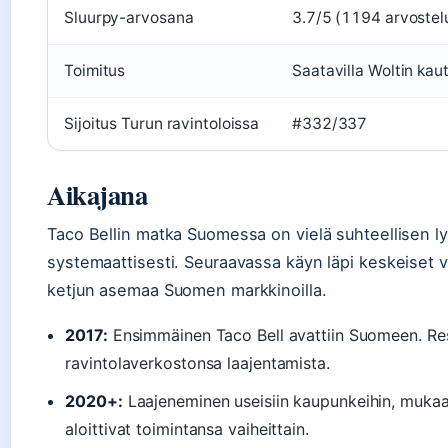
Sluurpy-arvosana
3.7/5 (1194 arvostel
Toimitus
Saatavilla Woltin kau
Sijoitus Turun ravintoloissa
#332/337
Aikajana
Taco Bellin matka Suomessa on vielä suhteellisen l
systemaattisesti. Seuraavassa käyn läpi keskeiset 
ketjun asemaa Suomen markkinoilla.
2017:
Ensimmäinen Taco Bell avattiin Suomeen. Rest
ravintolaverkostonsa laajentamista.
2020+:
Laajeneminen useisiin kaupunkeihin, mukaa
aloittivat toimintansa vaiheittain.