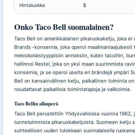
Hintaluokka
$
Onko Taco Bell suomalainen?
Taco Bell on amerikkalainen pikaruokaketju, joka e
Brands -konsernia, joka operoi maailmanlaajuisesti t
meksikolaistyyppisiin annoksiin, kuten tacoihin, bur
hallinnoi Restel, joka on yksi maan suurimmista ravi
konsernia, ja se operoi useita eri brändejä ympäri 
Bell on kansainvälinen ketju, paikallinen toiminta o
noudattavat paikallisia toimintatapoja ja valikoimia.
Taco Bellin alkuperä
Taco Bell perustettiin Yhdysvalloissa vuonna 1962,
tunnetuimmista pikaruokaketjuista. Suomeen ketju s
suhteellisen uuden tulokkaan suomalaisella ruokamar