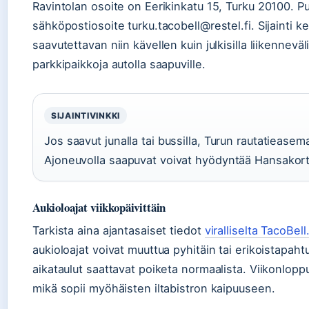
Ravintolan osoite on Eerikinkatu 15, Turku 20100.
sähköpostiosoite turku.tacobell@restel.fi. Sijainti 
saavutettavan niin kävellen kuin julkisilla liikennevä
parkkipaikkoja autolla saapuville.
SIJAINTIVINKKI
Jos saavut junalla tai bussilla, Turun rautatieas
Ajoneuvolla saapuvat voivat hyödyntää Hansakortte
Aukioloajat viikkopäivittäin
Tarkista aina ajantasaiset tiedot
viralliselta TacoBell
aukioloajat voivat muuttua pyhitäin tai erikoistapah
aikataulut saattavat poiketa normaalista. Viikonlopp
mikä sopii myöhäisten iltabistron kaipuuseen.