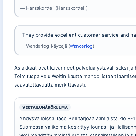
— Hansakortteli (Hansakortteli)
“They provide excellent customer service and ha
— Wanderlog-käyttäjä (
Wanderlog
)
Asiakkaat ovat kuvanneet palvelua ystävälliseksi j
Toimituspalvelu Woltin kautta mahdollistaa tilaamisen
saavutettavuutta merkittävästi.
VERTAILUNÄKÖKULMA
Yhdysvalloissa Taco Bell tarjoaa aamiaista klo 9-11
Suomessa valikoima keskittyy lounas- ja illallisann
yksi merkittävimmistä eroista kansainvälisen ja su