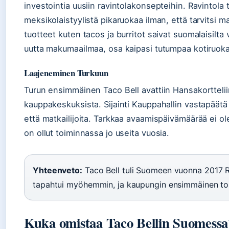
investointia uusiin ravintolakonsepteihin. Ravintola 
meksikolaistyylistä pikaruokaa ilman, että tarvitsi m
tuotteet kuten tacos ja burritot saivat suomalaisilt
uutta makumaailmaa, osa kaipasi tutumpaa kotiruoka
Laajeneminen Turkuun
Turun ensimmäinen Taco Bell avattiin Hansakortteli
kauppakeskuksista. Sijainti Kauppahallin vastapäätä 
että matkailijoita. Tarkkaa avaamispäivämäärää ei ol
on ollut toiminnassa jo useita vuosia.
Yhteenveto:
Taco Bell tuli Suomeen vuonna 2017 R
tapahtui myöhemmin, ja kaupungin ensimmäinen toim
Kuka omistaa Taco Bellin Suomessa