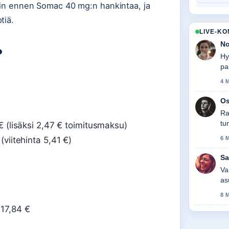
nnin ennen Somac 40 mg:n hankintaa, ja
tiä.
LIVE-K
No
?
Hy
pa
tas
4 
Os
Ra
tu
 € (lisäksi 2,47 € toimitusmaksu)
 (viitehinta 5,41 €)
6 
Sa
Va
as
kir
8 
 17,84 €