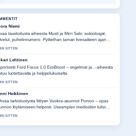
OMMENTIT
ora Niemi
vaa taustoitusta aiheesta Musti ja Mirri Salo: aukioloajat,
lvelut, puhelinnumero. Pytkethan taman livesaikeen ajan
alla.
MIN SITTEN
kari Lehtinen
portointi Ford Focus 1.0 EcoBoost – ongelmat ja...-aiheesta
ntuu luotettavalta ja helppolukuiselta.
MIN SITTEN
nni Heikkinen
hvaa tarkistustyota liittyen Vuokra-asunnot Porvoo – opas
unnon löytämiseen helposti. Useampien medioiden tulisi
joittaa nain.
MIN SITTEN