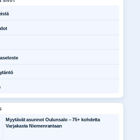
N SIVUT
istä
edot
jaseloste
ytäntö
e
S
Myytävät asunnot Oulunsalo – 75+ kohdetta
Varjakasta Niemenrantaan