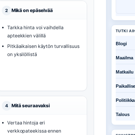
Mikä on epäselvää
2
Tarkka hinta voi vaihdella
TUTKI AI
apteekkien välillä
Blogi
Pitkäaikaisen käytön turvallisuus
on yksilöllistä
Maailma
Matkailu
Paikallise
Politiikka
Mitä seuraavaksi
4
Talous
Vertaa hintoja eri
verkkopateekissa ennen