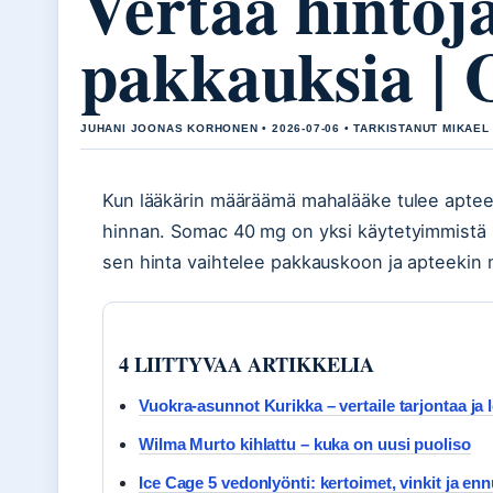
Vertaa hintoja
pakkauksia | 
JUHANI JOONAS KORHONEN • 2026-07-06 • TARKISTANUT MIKAEL
Kun lääkärin määräämä mahalääke tulee apte
hinnan. Somac 40 mg on yksi käytetyimmistä 
sen hinta vaihtelee pakkauskoon ja apteekin
4 LIITTYVAA ARTIKKELIA
Vuokra-asunnot Kurikka – vertaile tarjontaa ja 
Wilma Murto kihlattu – kuka on uusi puoliso
Ice Cage 5 vedonlyönti: kertoimet, vinkit ja en