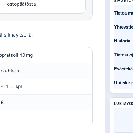
SIVUSTO
ostopäätöstä
Tietoa me
Yhteysti
ä silmäyksellä:
Historia
opratsoli 40 mg
Tietosuo
Evästekä
otabletti
Uutiskirj
56, 100 kpl
 €
LUE MYO