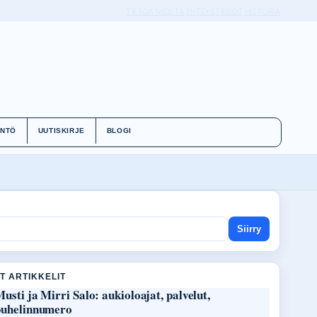
TIETOA MEISTÄ
YHTEYSTIEDOT
HISTORIA
ÄNTÖ
UUTISKIRJE
BLOGI
Siirry
T ARTIKKELIT
usti ja Mirri Salo: aukioloajat, palvelut,
puhelinnumero