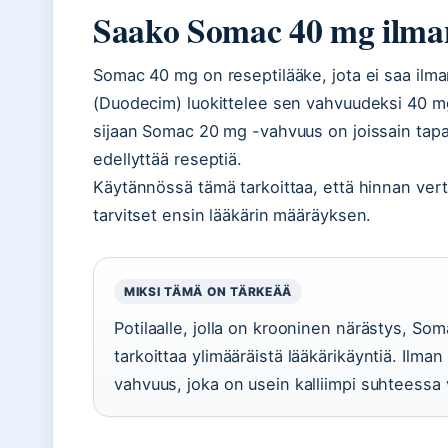
Saako Somac 40 mg ilman
Somac 40 mg on reseptilääke, jota ei saa ilma
(Duodecim) luokittelee sen vahvuudeksi 40 mg, 
sijaan Somac 20 mg -vahvuus on joissain tap
edellyttää reseptiä.
Käytännössä tämä tarkoittaa, että hinnan verta
tarvitset ensin lääkärin määräyksen.
MIKSI TÄMÄ ON TÄRKEÄÄ
Potilaalle, jolla on krooninen närästys, So
tarkoittaa ylimääräistä lääkärikäyntiä. Ilm
vahvuus, joka on usein kalliimpi suhteessa