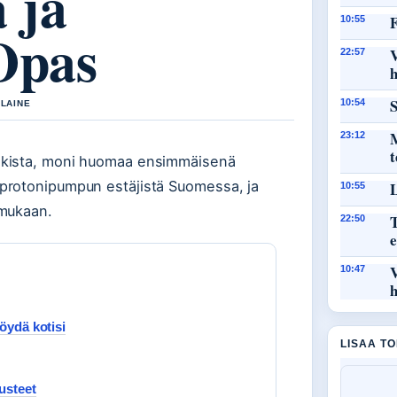
 ja
F
10:55
Opas
22:57
h
S
10:54
 LAINE
M
23:12
ekista, moni huomaa ensimmäisenä
protonipumpun estäjistä Suomessa, ja
L
10:55
 mukaan.
T
22:50
e
10:47
h
löydä kotisi
LISAA T
nusteet