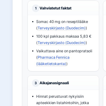
Vahvistetut faktat
1
Somac 40 mg on reseptilääke
(
Terveyskirjasto (Duodecim)
)
100 kpl pakkaus maksaa 5,83 €
(
Terveyskirjasto (Duodecim)
)
Vaikuttava aine on pantopratsoli
(
Pharmaca Fennica
(lääketietokanta)
)
Aikajanasignaali
3
Hinnat perustuvat nykyisiin
apteekkien listahintoihin, jotka