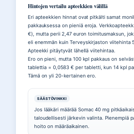
Hintojen vertailu apteekkien välillä
Eri apteekkien hinnat ovat pitkälti samat moni
pakkauksessa on pieniä eroja. Verkkoapteekki.
€), mutta perii 2,47 euron toimitusmaksun, jo
eli enemmän kuin Terveyskirjaston viitehinta 
Apteekki pitäytyvät lähellä viitehintaa.
Ero on pieni, mutta 100 kpl pakkaus on selväs
tablettia = 0,0583 € per tabletti, kun 14 kpl p
Tämä on yli 20-kertainen ero.
SÄÄSTÖVINKKI
Jos lääkäri määrää Somac 40 mg pitkäaikai
taloudellisesti järkevin valinta. Pienempiä 
hoito on määräaikainen.