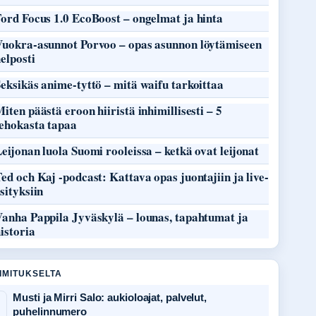
ord Focus 1.0 EcoBoost – ongelmat ja hinta
Vuokra-asunnot Porvoo – opas asunnon löytämiseen
elposti
eksikäs anime-tyttö – mitä waifu tarkoittaa
iten päästä eroon hiiristä inhimillisesti – 5
tehokasta tapaa
eijonan luola Suomi rooleissa – ketkä ovat leijonat
ed och Kaj -podcast: Kattava opas juontajiin ja live-
sityksiin
Vanha Pappila Jyväskylä – lounas, tapahtumat ja
istoria
OIMITUKSELTA
Musti ja Mirri Salo: aukioloajat, palvelut,
puhelinnumero