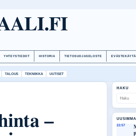
AALI.FI
YHTEYSTIEDOT
HISTORIA
TIETOSUOJASELOSTE
EVÄSTEKÄYT
TALOUS
TEKNIIKKA
UUTISET
HAKU
hinta –
UUSIMMA
M
22:57