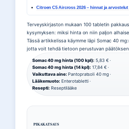
Citroen C5 Aircross 2026 – hinnat ja arvostelut
Terveyskirjaston mukaan 100 tabletin pakkaus
kysymyksen: miksi hinta on niin paljon alhai
Tässä artikkelissa käymme läpi Somac 40 mg:n 
jotta voit tehdä tietoon perustuvan päätöksen
Somac 40 mg hinta (100 kpl):
5,83 € ·
Somac 40 mg hinta (14 kpl):
17,84 € ·
Vaikuttava aine:
Pantopratsoli 40 mg ·
Lääkemuoto:
Enterotabletti ·
Resepti:
Reseptilääke
PIKAKATSAUS