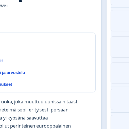
 MAKI
it
ja arvostelu
mukset
ruoka, joka muuttuu uunissa hitaasti
telmä sopii erityisesti porsaan
ta ylikypsänä saavuttaa
 ollut perinteinen eurooppalainen