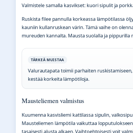
Valmistele samalla kasvikset: kuori sipulit ja porkk
Ruskista filee pannulla korkeassa lämpötilassa öljy
kauniin kullanruskean värin. Tämä vaihe on olenn
mureuden kannalta. Mausta suolalla ja pippurilla 
TÄRKEÄ MUISTAA
Valurautapata toimii parhaiten ruskistamiseen, 
kestää korkeita lämpötiloja.
Mausteliemen valmistus
Kuumenna kasvisliemi kattilassa sipulin, valkosipu
Mausteliemen lämpötila vaikuttaa lopputulokseen
tasaisesti alusta alkaen. Vaihtoehtoisesti voit val