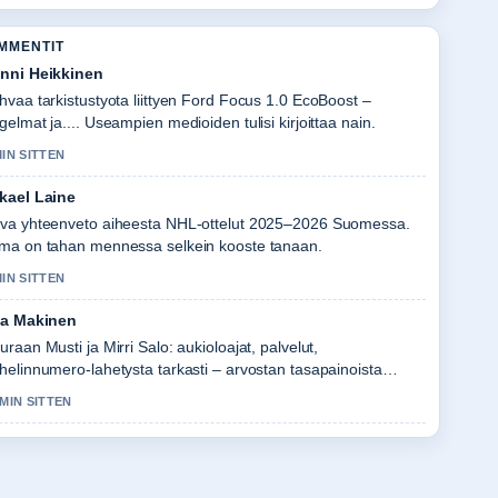
OMMENTIT
nni Heikkinen
hvaa tarkistustyota liittyen Ford Focus 1.0 EcoBoost –
gelmat ja.... Useampien medioiden tulisi kirjoittaa nain.
MIN SITTEN
kael Laine
va yhteenveto aiheesta NHL-ottelut 2025–2026 Suomessa.
ma on tahan mennessa selkein kooste tanaan.
MIN SITTEN
la Makinen
uraan Musti ja Mirri Salo: aukioloajat, palvelut,
helinnumero-lahetysta tarkasti – arvostan tasapainoista
vyja.
 MIN SITTEN