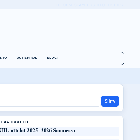
TIETOA MEISTÄ
YHTEYSTIEDOT
HISTORIA
ÄNTÖ
UUTISKIRJE
BLOGI
Siirry
T ARTIKKELIT
NHL-ottelut 2025–2026 Suomessa