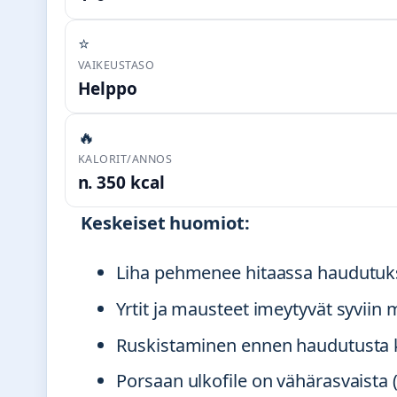
⭐
VAIKEUSTASO
Helppo
🔥
KALORIT/ANNOS
n. 350 kcal
Keskeiset huomiot:
Liha pehmenee hitaassa haudutuks
Yrtit ja mausteet imeytyvät syviin
Ruskistaminen ennen haudutusta k
Porsaan ulkofile on vähärasvaista 