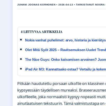
JUHANI JOONAS KORHONEN • 2026-04-13 • TARKISTANUT NOORA
4 LIITTYVAA ARTIKKELIA
Nokia vanhat puhelimet: arvo, historia ja kierrätys
Olet Mitä Syöt 2025 – Ravitsemuksen Uudet Trend
The Nice Guys: Onko katsomisen arvoinen? Juoni 
iPad Air M3: Kannattaako ostaa? Vertailu ja koke
Pitkään haudutettu porsaan ulkofile on klassinen 
kypsyessään täydellisen mureaksi. Braseerausmene
ulkofileelle, joka normaalisti kypsyy nopeasti mut
ainutlaatuisen tekstuurin. Tämä valmistustapa on