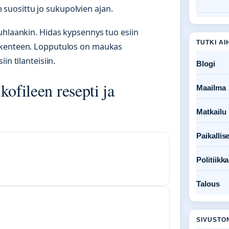
uosittu jo sukupolvien ajan.
uhlaankin. Hidas kypsennys tuo esiin
TUTKI AI
akenteen. Lopputulos on maukas
in tilanteisiin.
Blogi
ofileen resepti ja
Maailma
Matkailu
Paikallise
Politiikka
Talous
SIVUSTO