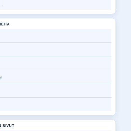
HEITA
t
N SIVUT