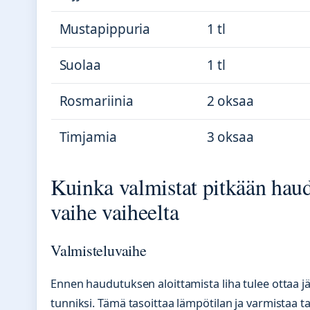
Mustapippuria
1 tl
Suolaa
1 tl
Rosmariinia
2 oksaa
Timjamia
3 oksaa
Kuinka valmistat pitkään haud
vaihe vaiheelta
Valmisteluvaihe
Ennen haudutuksen aloittamista liha tulee ottaa
tunniksi. Tämä tasoittaa lämpötilan ja varmistaa 