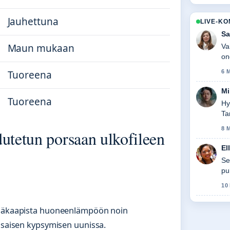
Jauhettuna
LIVE-K
Sa
Maun mukaan
Va
on
6 
Tuoreena
Mi
Tuoreena
Hy
Ta
8 
utetun porsaan ulkofileen
El
Se
pu
sa
10
 jääkaapista huoneenlämpöön noin
tasaisen kypsymisen uunissa.