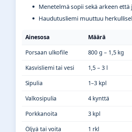
Menetelmä sopii sekä arkeen että j
Haudutusliemi muuttuu herkullisek
Ainesosa
Määrä
Porsaan ulkofile
800 g – 1,5 kg
Kasvisliemi tai vesi
1,5 – 3 l
Sipulia
1–3 kpl
Valkosipulia
4 kynttä
Porkkanoita
3 kpl
Öljyä tai voita
1 rkl