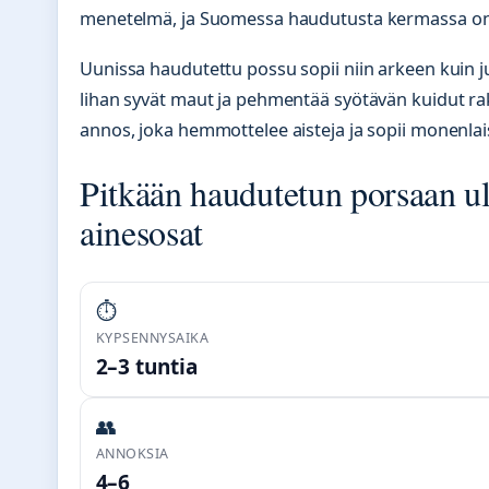
menetelmä, ja Suomessa haudutusta kermassa on s
Uunissa haudutettu possu sopii niin arkeen kuin j
lihan syvät maut ja pehmentää syötävän kuidut r
annos, joka hemmottelee aisteja ja sopii monenlaisi
Pitkään haudutetun porsaan ulk
ainesosat
⏱️
KYPSENNYSAIKA
2–3 tuntia
👥
ANNOKSIA
4–6