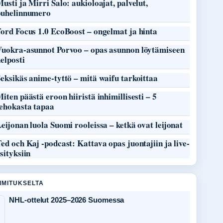
usti ja Mirri Salo: aukioloajat, palvelut,
puhelinnumero
ord Focus 1.0 EcoBoost – ongelmat ja hinta
Vuokra-asunnot Porvoo – opas asunnon löytämiseen
elposti
eksikäs anime-tyttö – mitä waifu tarkoittaa
iten päästä eroon hiiristä inhimillisesti – 5
tehokasta tapaa
eijonan luola Suomi rooleissa – ketkä ovat leijonat
ed och Kaj -podcast: Kattava opas juontajiin ja live-
sityksiin
OIMITUKSELTA
NHL-ottelut 2025–2026 Suomessa