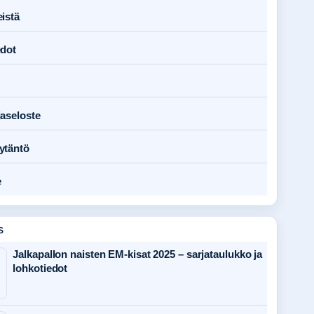
istä
edot
jaseloste
ytäntö
e
S
Jalkapallon naisten EM-kisat 2025 – sarjataulukko ja
lohkotiedot