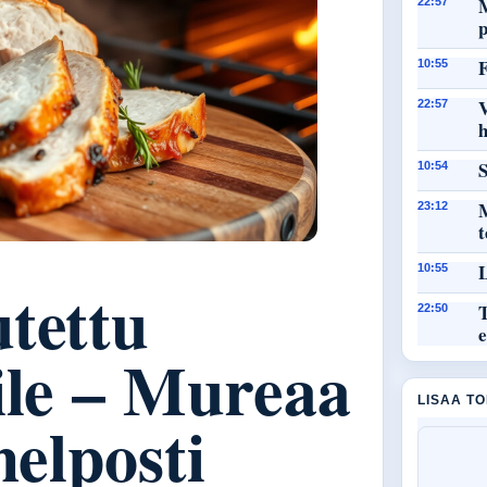
M
22:57
F
10:55
22:57
h
S
10:54
M
23:12
L
10:55
tettu
T
22:50
e
ile – Mureaa
LISAA T
helposti