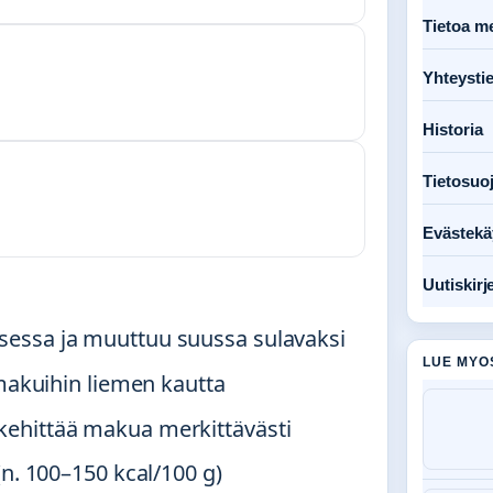
Tietoa me
Yhteysti
Historia
Tietosuo
Evästekä
Uutiskirj
essa ja muuttuu suussa sulavaksi
LUE MYO
 makuihin liemen kautta
ehittää makua merkittävästi
(n. 100–150 kcal/100 g)