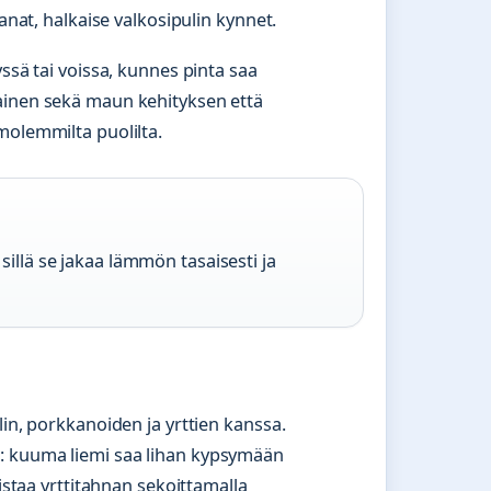
anat, halkaise valkosipulin kynnet.
ssä tai voissa, kunnes pinta saa
ainen sekä maun kehityksen että
molemmilta puolilta.
sillä se jakaa lämmön tasaisesti ja
lin, porkkanoiden ja yrttien kanssa.
: kuuma liemi saa lihan kypsymään
mistaa yrttitahnan sekoittamalla