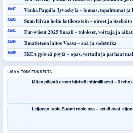
Vanha Pappila Jyväskylä – lounas, tapahtumat ja 
10:47
Suun hiivan hoito kotikonstein – oireet ja itsehoito
22:52
Euroviisut 2025 finaali – tulokset, voittaja ja aika
23:01
Ilmatieteen laitos Vaasa – sää ja sadetutka
22:50
IKEA pyöreä pöytä – opas, vertailu ja parhaat mal
10:55
LISAA TOIMITUKSELTA
Miten päästä eroon hiiristä inhimillisesti – 5 teho
Leijonan luola Suomi rooleissa – ketkä ovat leijon