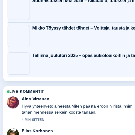
Suunnistuksen MM 2025 – Aikataulu, tulokset ja li
Mikko Töyssy tähdet tähdet – Voittaja, tausta ja k
Tallinna joulutori 2025 – opas aukioloaikoihin ja 
LIVE-KOMMENTIT
Aino Virtanen
Hyva yhteenveto aiheesta Miten päästä eroon hiiristä inhimill
tahan mennessa selkein kooste tanaan.
4 MIN SITTEN
Elias Korhonen