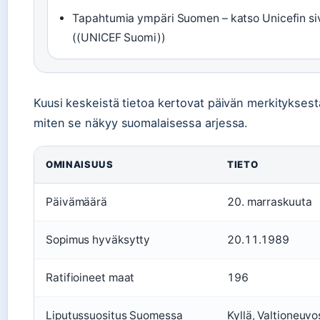
Tapahtumia ympäri Suomen – katso Unicefin siv
((UNICEF Suomi))
Kuusi keskeistä tietoa kertovat päivän merkityksestä 
miten se näkyy suomalaisessa arjessa.
OMINAISUUS
TIETO
Päivämäärä
20. marraskuuta
Sopimus hyväksytty
20.11.1989
Ratifioineet maat
196
Liputussuositus Suomessa
Kyllä, Valtioneuvo