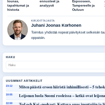
lounas,
ennusteet ja
Espooseen,
tapahtumat ja
analyysit
Tampereelle ja
historia
Ouluun
KIRJOITTAJASTA
Juhani Joonas Korhonen
Toimitus yhdistää nopeat päivitykset selkeisiin tau
oppaisiin.
HAKU
UUSIMMAT ARTIKKELIT
Miten päästä eroon hiiristä inhimillisesti – 5 teho
23:12
Leijonan luola Suomi rooleissa – ketkä ovat leijon
10:55
Ted och Kaj -podcast: Kattava opas juontajiin ja li
22:50