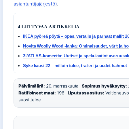
asiantuntijajärjestö)
.
4 LIITTYVAA ARTIKKELIA
IKEA pyöreä pöytä – opas, vertailu ja parhaat mallit 2
Novita Woolly Wood -lanka: Ominaisuudet, värit ja ho
3I/ATLAS-komeetta: Uutiset ja spekulaatiot avaruusa
Syke kausi 22 – milloin tulee, traileri ja uudet hahmot
Päivämäärä:
20. marraskuuta ·
Sopimus hyväksytty:
2
Ratifioineet maat:
196 ·
Liputussuositus:
Valtioneuvo
suosittelee