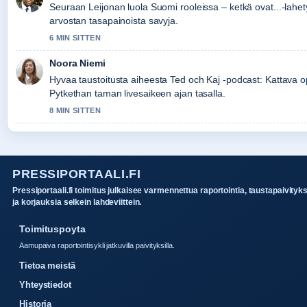
Seuraan Leijonan luola Suomi rooleissa – ketkä ovat...-lahety
arvostan tasapainoista savyja.
6 MIN SITTEN
Noora Niemi
Hyvaa taustoitusta aiheesta Ted och Kaj -podcast: Kattava opa
Pytkethan taman livesaikeen ajan tasalla.
8 MIN SITTEN
PRESSIPORTAALI.FI
Pressiportaali.fi toimitus julkaisee varmennettua raportointia, taustapaivityk
ja korjauksia selkein lahdeviittein.
Toimituspoyta
Aamupaiva raportointisykli jatkuvilla paivityksilla.
Tietoa meistä
Yhteystiedot
Historia