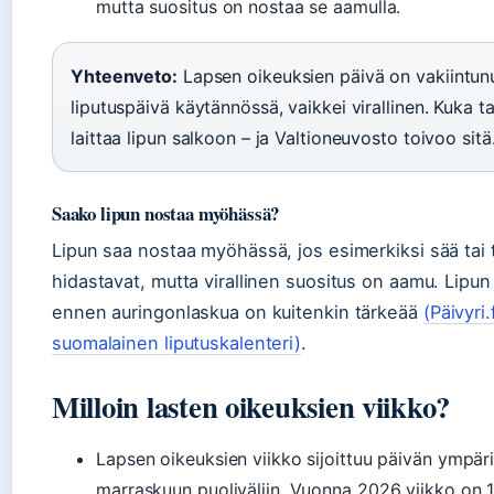
mutta suositus on nostaa se aamulla.
Yhteenveto:
Lapsen oikeuksien päivä on vakiintun
liputuspäivä käytännössä, vaikkei virallinen. Kuka t
laittaa lipun salkoon – ja Valtioneuvosto toivoo sitä
Saako lipun nostaa myöhässä?
Lipun saa nostaa myöhässä, jos esimerkiksi sää tai 
hidastavat, mutta virallinen suositus on aamu. Lipu
ennen auringonlaskua on kuitenkin tärkeää
(Päivyri.
suomalainen liputuskalenteri)
.
Milloin lasten oikeuksien viikko?
Lapsen oikeuksien viikko sijoittuu päivän ympäri
marraskuun puoliväliin. Vuonna 2026 viikko on 