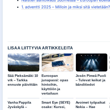
Naisten äänioikeus Suomessa – Euroopan edellä
1. adventti 2025 – Milloin ja miksi sitä vietetään?
LISAA LIITTYVIA ARTIKKELEITA
Sää Pieksämäki 10
Euroopan
Josén Pimeä Puoli
vrk – Tarkka
junapassi: opas
– Tulevat keikat ja
ennuste päivittäin
hintoihin,
bänditiedot
käyttöön ja
vertailuun
Vanha Pappila
Smart Eye (SEYE)
Avoimet työpaikat
Jyväskylä –
osake: Kurssi,
Nokia – Hae