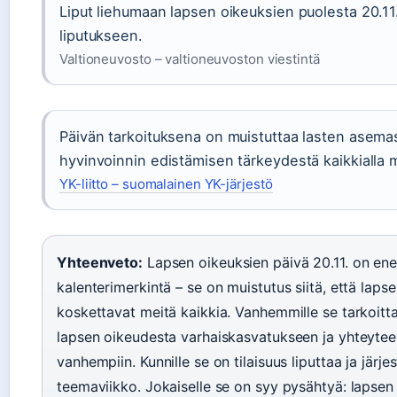
Liput liehumaan lapsen oikeuksien puolesta 20.11.
liputukseen.
Valtioneuvosto – valtioneuvoston viestintä
Päivän tarkoituksena on muistuttaa lasten asemas
hyvinvoinnin edistämisen tärkeydestä kaikkialla 
YK-liitto – suomalainen YK-järjestö
Yhteenveto:
Lapsen oikeuksien päivä 20.11. on e
kalenterimerkintä – se on muistutus siitä, että laps
koskettavat meitä kaikkia. Vanhemmille se tarkoitta
lapsen oikeudesta varhaiskasvatukseen ja yhteyte
vanhempiin. Kunnille se on tilaisuus liputtaa ja järje
teemaviikko. Jokaiselle se on syy pysähtyä: lapsen