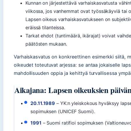
Kunnan on järjestettävä varhaiskasvatusta vähin
viikossa, jos vanhemmat ovat työssäkäyviä tai o
Lapsen oikeus varhaiskasvatukseen on subjektii
eräissä tilanteissa.
Tarkat ehdot (tuntimäärä, ikärajat) voivat vaihd
päätösten mukaan.
Varhaiskasvatus on konkreettinen esimerkki siitä, 
oikeudet toteutuvat arjessa: se antaa jokaiselle laps
mahdollisuuden oppia ja kehittyä turvallisessa ympä
Aikajana: Lapsen oikeuksien päivän
20.11.1989
– YK:n yleiskokous hyväksyy laps
sopimuksen (UNICEF Suomi).
1991
– Suomi ratifioi sopimuksen (Valtioneuvo