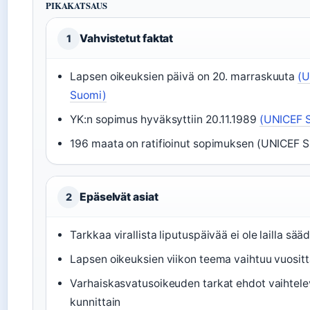
PIKAKATSAUS
Vahvistetut faktat
1
Lapsen oikeuksien päivä on 20. marraskuuta
(U
Suomi)
YK:n sopimus hyväksyttiin 20.11.1989
(UNICEF 
196 maata on ratifioinut sopimuksen (UNICEF 
Epäselvät asiat
2
Tarkkaa virallista liputuspäivää ei ole lailla sää
Lapsen oikeuksien viikon teema vaihtuu vuositt
Varhaiskasvatusoikeuden tarkat ehdot vaihtele
kunnittain