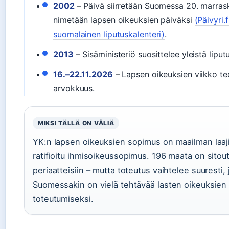
2002
– Päivä siirretään Suomessa 20. marrask
nimetään lapsen oikeuksien päiväksi
(Päivyri.f
suomalainen liputuskalenteri)
.
2013
– Sisäministeriö suosittelee yleistä liput
16.–22.11.2026
– Lapsen oikeuksien viikko te
arvokkuus.
MIKSI TÄLLÄ ON VÄLIÄ
YK:n lapsen oikeuksien sopimus on maailman laa
ratifioitu ihmisoikeussopimus. 196 maata on sitou
periaatteisiin – mutta toteutus vaihtelee suuresti, 
Suomessakin on vielä tehtävää lasten oikeuksien
toteutumiseksi.