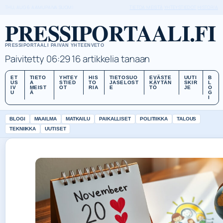
THU, AUG 6
AAMUPAIVA
SUOMI
TIETOA MEISTÄ
YHTEYSTIEDOT
HISTORIA
PRESSIPORTAALI.FI
PRESSIPORTAALI PAIVAN YHTEENVETO
Paivitetty 06:29
16 artikkelia tanaan
ET
TIETO
YHTEY
HIS
TIETOSUO
EVÄSTE
UUTI
B
US
A
STIED
TO
JASELOST
KÄYTÄN
SKIR
L
IV
MEIST
OT
RIA
E
TÖ
JE
O
U
Ä
G
I
BLOGI
MAAILMA
MATKAILU
PAIKALLISET
POLITIIKKA
TALOUS
TEKNIIKKA
UUTISET