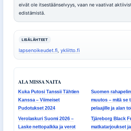
eivät ole itsestäänselvyys, vaan ne vaativat aktiivis
edistämistä.
LISÄLÄHTEET
lapsenoikeudet.fi
,
ykliitto.fi
ALA MISSA NAITA
Kuka Putosi Tanssii Tähtien
Suomen rahapelim
Kanssa – Viimeiset
muutos – mitä se t
Pudotukset 2024
pelaajille ja alan to
Verolaskuri Suomi 2026 –
Tjäreborg Black F
Laske nettopalkka ja verot
matkatarjoukset ja